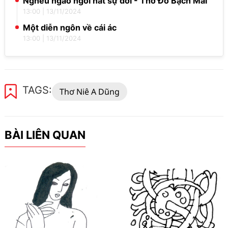
Nghêu ngao ngồi hát sự đời - Thơ Đỗ Bạch Mai
13:00
|
13/11/2024
Một diễn ngôn về cái ác
13:00
|
13/11/2024
TAGS:
Thơ Niê A Dũng
BÀI LIÊN QUAN