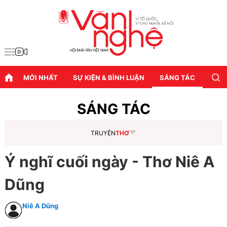
MỚI NHẤT
SỰ KIỆN & BÌNH LUẬN
SÁNG TÁC
DIỄN
SÁNG TÁC
TRUYỆN
THƠ
Ý nghĩ cuối ngày - Thơ Niê A
Dũng
Niê A Dũng