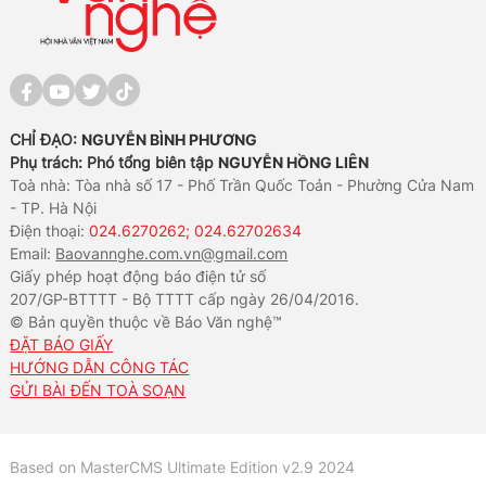
CHỈ ĐẠO:
NGUYỄN BÌNH PHƯƠNG
Phụ trách: Phó tổng biên tập
NGUYỄN HỒNG LIÊN
Toà nhà: Tòa nhà số 17 - Phố Trần Quốc Toản - Phường Cửa Nam
- TP. Hà Nội
Điện thoại:
024.6270262; 024.62702634
Email:
Baovannghe.com.vn@gmail.com
Giấy phép hoạt động báo điện tử số
207/GP-BTTTT - Bộ TTTT cấp ngày 26/04/2016.
© Bản quyền thuộc về Báo Văn nghệ™
ĐẶT BÁO GIẤY
HƯỚNG DẪN CÔNG TÁC
GỬI BÀI ĐẾN TOÀ SOẠN
Based on MasterCMS Ultimate Edition v2.9 2024