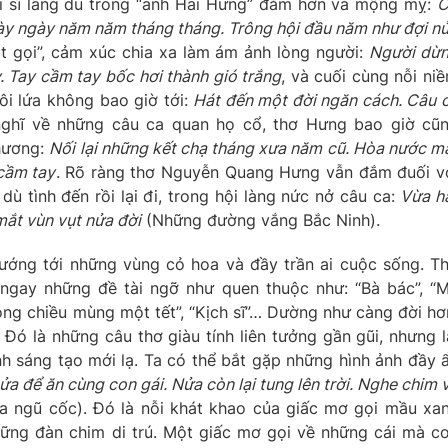
i sĩ lãng du trong “anh Hai Hưng” đằm hơn và mộng mỵ:
C
y ngày năm năm tháng tháng. Trông hội đầu năm như đợi n
át gọi”, cảm xúc chia xa làm ám ảnh lòng người:
Người dừ
. Tay cầm tay bốc hơi thành gió trắng
, và cuối cùng nỗi ni
đôi lứa không bao giờ tới:
Hát đến một đời ngăn cách. Câu 
 nghĩ về những câu ca quan họ cổ, thơ Hưng bao giờ cũ
thương:
Nối lại những kết chạ tháng xưa năm cũ. Hòa nước m
 cầm tay
. Rõ ràng thơ Nguyễn Quang Hưng vẫn đắm đuối v
ù tình đến rồi lại đi, trong hội làng nức nở câu ca:
Vừa h
ắt vùn vụt nửa đời
(Những đường vắng Bắc Ninh).
ướng tới những vùng cỏ hoa và đầy trần ai cuộc sống. T
ngay những đề tài ngỡ như quen thuộc như: “Bà bác”, “
óng chiều mùng một tết”, “Kịch sĩ”… Dường như càng đời hơ
ó là những câu thơ giàu tính liên tưởng gần gũi, nhưng l
h sáng tạo mới lạ. Ta có thể bắt gặp những hình ảnh đầy 
a để ăn cùng con gái. Nửa còn lại tung lên trời. Nghe chim 
a ngũ cốc). Đó là nỗi khát khao của giấc mơ gọi mầu xa
hững đàn chim di trú. Một giấc mơ gọi về những cái mà c