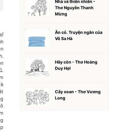
Nhà và thiên nhiên -
Thơ Nguyễn Thanh
Mừng
Ăn cỏ. Truyện ngắn của
sĩ
Võ Sa Hà
nh
òn
h.
Hãy còn - Thơ Hoàng
ên
Duy Hợi
ũ.
ấm
và
át
Cây xoan - Thơ Vương
Long
ng
cô
àm
ng
ập