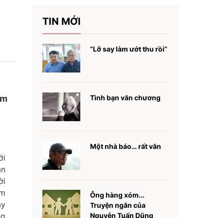
TIN MỚI
“Lỡ say làm ướt thu rồi”
ăm
Tình bạn văn chương
Một nhà báo… rất văn
ới
ăn
ời
ậm
Ông hàng xóm...
ay
Truyện ngắn của
ng
Nguyễn Tuấn Dũng