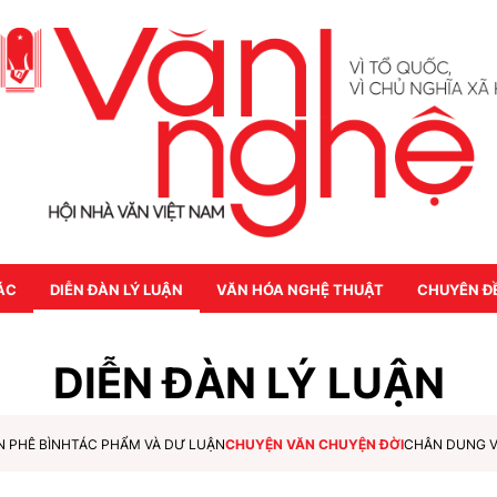
ÁC
DIỄN ĐÀN LÝ LUẬN
VĂN HÓA NGHỆ THUẬT
CHUYÊN Đ
DIỄN ĐÀN LÝ LUẬN
N PHÊ BÌNH
TÁC PHẨM VÀ DƯ LUẬN
CHUYỆN VĂN CHUYỆN ĐỜI
CHÂN DUNG 