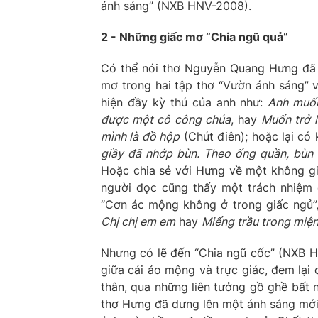
ánh sáng” (NXB HNV-2008).
2 - Những giấc mơ “Chia ngũ quả”
Có thể nói thơ Nguyễn Quang Hưng đã 
mơ trong hai tập thơ “Vườn ánh sáng” v
hiện đầy kỳ thú của anh như:
Anh muốn
được một cô công chúa
, hay
Muốn trở l
mình là đồ hộp
(Chút điên); hoặc lại có 
giầy đã nhớp bùn. Theo ống quần, bùn 
Hoặc chia sẻ với Hưng về một không gia
người đọc cũng thấy một trách nhiệm c
“Cơn ác mộng không ở trong giấc ngủ”
Chị chị em em
hay
Miếng trầu trong miệ
Nhưng có lẽ đến “Chia ngũ cốc” (NXB 
giữa cái ảo mộng và trực giác, đem lại 
thân, qua những liên tưởng gồ ghề bất 
thơ Hưng đã dưng lên một ánh sáng mới, 