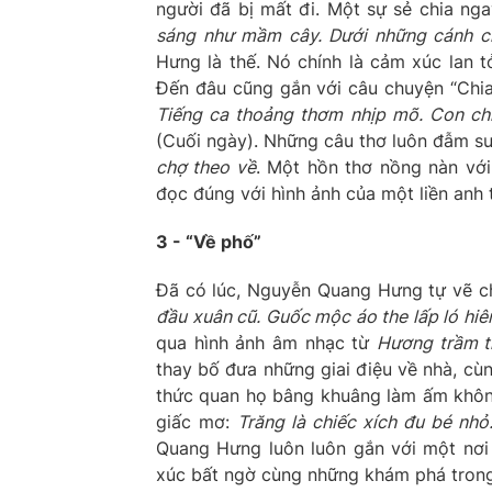
người đã bị mất đi. Một sự sẻ chia ng
sáng như mầm cây. Dưới những cánh c
Hưng là thế. Nó chính là cảm xúc lan t
Đến đâu cũng gắn với câu chuyện “Chia
Tiếng ca thoảng thơm nhịp mõ. Con chi
(Cuối ngày). Những câu thơ luôn đẫm s
chợ theo về
. Một hồn thơ nồng nàn vớ
đọc đúng với hình ảnh của một liền anh
3 - “Về phố”
Đã có lúc, Nguyễn Quang Hưng tự vẽ ch
đầu xuân cũ. Guốc mộc áo the lấp ló hiê
qua hình ảnh âm nhạc từ
Hương trầm t
thay bố đưa những giai điệu về nhà, cù
thức quan họ bâng khuâng làm ấm không 
giấc mơ:
Trăng là chiếc xích đu bé nhỏ
Quang Hưng luôn luôn gắn với một nơi
xúc bất ngờ cùng những khám phá trong 