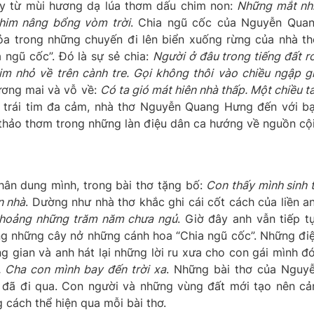
ay từ mùi hương dạ lúa thơm dấu chim non:
Những mắt nh
him nâng bổng vòm trời
. Chia ngũ cốc của Nguyễn Qua
ỏa trong những chuyến đi lên biển xuống rừng của nhà th
 ngũ cốc”. Đó là sự sẻ chia:
Người ở đâu trong tiếng đất rơ
m nhỏ về trên cành tre. Gọi không thôi vào chiều ngập g
ương mai và vỗ về:
Có ta gió mát hiên nhà thấp. Một chiều t
i trái tim đa cảm, nhà thơ Nguyễn Quang Hưng đến với b
 thảo thơm trong những làn điệu dân ca hướng về nguồn cội
ân dung mình, trong bài thơ tặng bố:
Con thấy mình sinh 
n nhà
. Dường như nhà thơ khắc ghi cái cốt cách của liền a
hoảng những trăm năm chưa ngủ
. Giờ đây anh vẫn tiếp t
ng những cây nở những cánh hoa “Chia ngũ cốc”. Những đi
gian và anh hát lại những lời ru xưa cho con gái mình đ
. Cha con mình bay đến trời xa
. Những bài thơ của Nguy
 đã đi qua. Con người và những vùng đất mới tạo nên c
cách thể hiện qua mỗi bài thơ.