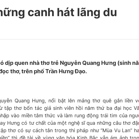
hững canh hát lãng du
có dịp quen nhà thơ trẻ Nguyễn Quang Hưng (sinh n
 đọc thơ, trên phố Trần Hưng Đạo.
uyễn Quang Hưng, nổi bật lên mảng thơ quê gắn liền v
 tập thơ bốn tác giả sinh viên hồi năm thứ ba đại học V
hập vào miền tâm thức và làm rung động trái tim của ngư
ngay Hưng có tư chất của một nghệ sĩ qua những câu thơ đ
ập thơ có sự cách tân trong thi pháp như “Mùa Vu Lan” h
iền” thì đề tài về vùng văn hóa Kinh Bắc vẫn ám ảnh tro