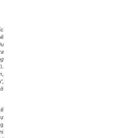
ấc
hể
ứu
ra
ng
).
n,
”,
uở
tế
tự
ng
hi