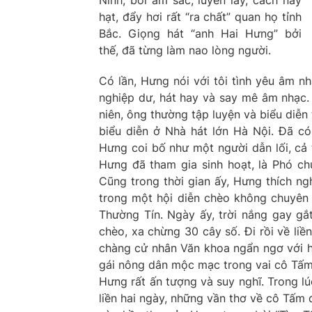
Ninh, bởi âm sắc, luyến láy, cách nảy
hạt, đẩy hơi rất “ra chất” quan họ tỉnh
Bắc. Giọng hát “anh Hai Hưng” bởi
thế, đã từng làm nao lòng người.
Có lần, Hưng nói với tôi tình yêu âm nh
nghiệp dư, hát hay và say mê âm nhạc. 
niên, ông thường tập luyện và biểu diễn
biểu diễn ở Nhà hát lớn Hà Nội. Đã có
Hưng coi bố như một người dẫn lối, cả t
Hưng đã tham gia sinh hoạt, là Phó c
Cũng trong thời gian ấy, Hưng thích 
trong một hội diễn chèo không chuyên 
Thường Tín. Ngày ấy, trời nắng gay g
chèo, xa chừng 30 cây số. Đi rồi về liề
chàng cử nhân Văn khoa ngẩn ngơ với hì
gái nông dân mộc mạc trong vai cô Tấm
Hưng rất ấn tượng và suy nghĩ. Trong 
liền hai ngày, những vần thơ về cô Tấm 