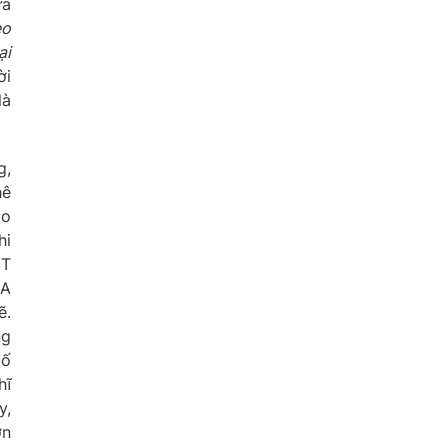
ứa
èo
ại
ời
là
g,
hê
ao
hi
ƯT
 A
ẽ.
ng
bố
hĩ
y,
ờn