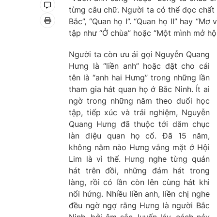
từng câu chữ. Người ta có thể đọc chất 
Bắc”, “Quan họ I”. “Quan họ II” hay “M
tập như “Ở chùa” hoặc “Một mình mở hội
Người ta còn ưu ái gọi Nguyễn Quang
Hưng là “liền anh” hoặc đặt cho cái
tên là “anh hai Hưng” trong những lần
tham gia hát quan họ ở Bắc Ninh. Ít ai
ngờ trong những năm theo đuổi học
tập, tiếp xúc và trải nghiệm, Nguyễn
Quang Hưng đã thuộc tới dăm chục
làn điệu quan họ cổ. Đã 15 năm,
không năm nào Hưng vắng mặt ở Hội
Lim là vì thế. Hưng nghe từng quán
hát trên đồi, những đám hát trong
làng, rồi có lần còn lên cùng hát khi
nổi hứng. Nhiều liền anh, liền chị nghe
đều ngờ ngợ rằng Hưng là người Bắc