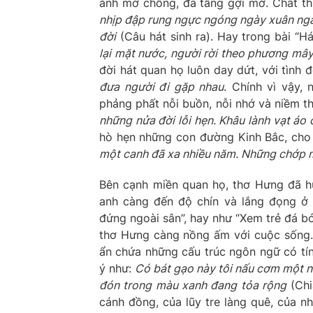
ảnh mờ chồng, đa tầng gợi mở. Chất th
nhịp đập rung ngực ngóng ngày xuân ngà
đời
(Câu hát sinh ra). Hay trong bài “H
lại mặt nước, người rời theo phương mây
đời hát quan họ luôn day dứt, với tình 
đưa người đi gặp nhau
. Chính vì vậy,
phảng phất nỗi buồn, nỗi nhớ và niềm 
những nửa đời lỗi hẹn. Khâu lành vạt áo
hò hẹn những con đường Kinh Bắc, cho d
một canh đã xa nhiều năm. Những chớp m
Bên cạnh miền quan họ, thơ Hưng đã h
anh càng đến độ chín và lắng đọng ở 
đứng ngoài sân”, hay như “Xem trẻ đá b
thơ Hưng càng nồng ấm với cuộc sống. Đ
ẩn chứa những cấu trúc ngôn ngữ có tín
ý như:
Có bát gạo này tôi nấu cơm một nử
đón trong màu xanh đang tỏa rộng
(Chi
cánh đồng, của lũy tre làng quê, của n