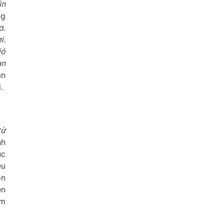
ìn
ng
ơ.
i.
ió
an
ạn
.
từ
nh
ục
ệu
ón
ễn
ảm