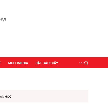
Ề
MULTIMEDIA
ĐẶT BÁO GIẤY
VĂN HỌC