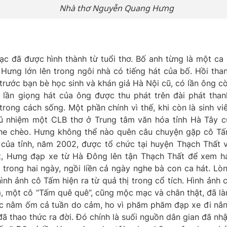
Nhà thơ Nguyễn Quang Hưng
ạc đã được hình thành từ tuổi thơ. Bố anh từng là một ca 
Hưng lớn lên trong ngôi nhà có tiếng hát của bố. Hồi tha
 trước bạn bè học sinh và khán giả Hà Nội cũ, có lần ông c
 lần giọng hát của ông được thu phát trên đài phát than
rong cách sống. Một phần chính vì thế, khi còn là sinh vi
hủ nhiệm một CLB thơ ở Trung tâm văn hóa tỉnh Hà Tây c
nghe chèo. Hưng không thể nào quên câu chuyện gặp cô T
của tỉnh, năm 2002, được tổ chức tại huyện Thạch Thất 
ắt, Hưng đạp xe từ Hà Đông lên tận Thạch Thất để xem h
n trong hai ngày, ngồi liền cả ngày nghe bà con ca hát. Lò
nh ảnh cô Tấm hiện ra từ quả thị trong cổ tích. Hình ảnh 
, một cô “Tấm quê quê”, cũng mộc mạc và chân thật, đã l
lúc nằm ốm cả tuần do cảm, ho vì phăm phăm đạp xe đi nắ
đã thao thức ra đời. Đó chính là suối nguồn dân gian đã nh