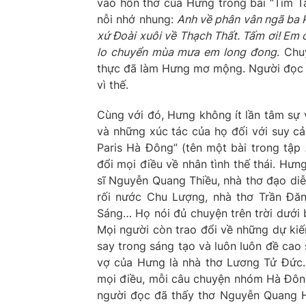
vào hồn thơ của Hưng trong bài “Tìm T
nỗi nhớ nhung:
Anh về phân vân ngã ba 
xứ Đoài xuôi về Thạch Thất. Tấm ơi! Em
lo chuyển mùa mưa em long đong
. Chu
thực đã làm Hưng mơ mộng. Người đọc 
vì thế.
Cùng với đó, Hưng không ít lần tâm sự 
và những xúc tác của họ đối với suy c
Paris Hà Đông” (tên một bài trong tập
đổi mọi điều về nhân tình thế thái. Hưn
sĩ Nguyễn Quang Thiều, nhà thơ đạo di
rối nước Chu Lượng, nhà thơ Trần Đă
Sáng… Họ nói đủ chuyện trên trời dưới 
Mọi người còn trao đổi về những dự kiế
say trong sáng tạo và luôn luôn đề cao
vợ của Hưng là nhà thơ Lương Tử Đức.
mọi điều, mỗi câu chuyện nhóm Hà Đông 
người đọc đã thấy thơ Nguyễn Quang Hư