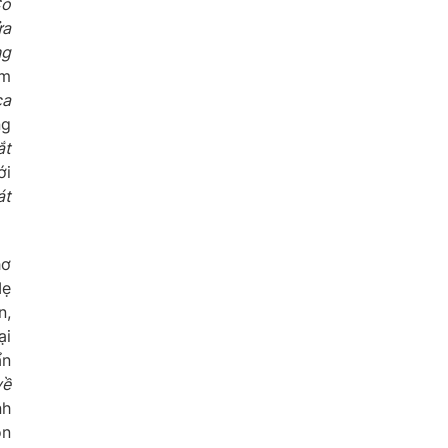
ó
ửa
ng
ềm
ca
ng
ắt
ới
át
hơ
Mẹ
n,
ại
ẩn
về
nh
on