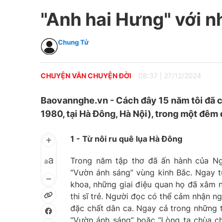
"Anh hai Hưng" với n
Chung Tử
CHUYỆN VĂN CHUYỆN ĐỜI
08:37
|
27/12/2024
Baovannghe.vn - Cách đây 15 năm tôi đã 
1980, tại Hà Đông, Hà Nội), trong một đêm
1 - Từ nôi ru quê lụa Hà Đông
a
Trong năm tập thơ đã ấn hành của Ng
a
“Vườn ánh sáng” vùng kinh Bắc. Ngay từ
khoa, những giai điệu quan họ đã xâm n
thi sĩ trẻ. Người đọc có thể cảm nhận 
đặc chất dân ca. Ngay cả trong những t
“Vườn ánh sáng” hoặc “Lòng ta chùa ch