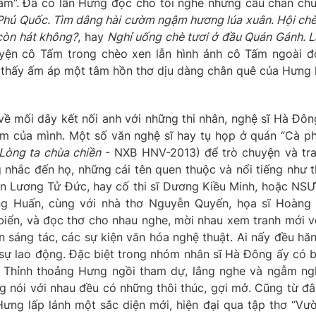
ấm”. Đã có lần Hưng đọc cho tôi nghe những câu chan ch
Phủ Quốc. Tìm dâng hài cườm ngậm hương lúa xuân. Hội ch
 còn hát không?
, hay
Nghỉ uống chè tươi ở đầu Quán Gánh. L
yện cô Tấm trong chèo xen lẫn hình ảnh cô Tấm ngoài đ
thấy ấm áp một tâm hồn thơ dịu dàng chân quê của Hưng 
về mối dây kết nối anh với những thi nhân, nghệ sĩ Hà Đôn
ảm của mình. Một số văn nghệ sĩ hay tụ họp ở quán “Cà p
Lòng ta chùa chiền
- NXB HNV-2013) để trò chuyện và tr
g nhắc đến họ, những cái tên quen thuộc và nổi tiếng như t
ễn Lương Tử Đức, hay cố thi sĩ Dương Kiều Minh, hoặc NS
ng Huấn, cùng với nhà thơ Nguyễn Quyến, họa sĩ Hoàng
biển, và đọc thơ cho nhau nghe, mời nhau xem tranh mới v
n sáng tác, các sự kiện văn hóa nghệ thuật. Ai nấy đều hă
 sự lao động. Đặc biệt trong nhóm nhân sĩ Hà Đông ấy có 
 Thỉnh thoảng Hưng ngồi tham dự, lắng nghe và ngẫm ng
nói với nhau đều có những thôi thúc, gợi mở. Cũng từ đâ
ng lấp lánh một sắc diện mới, hiện đại qua tập thơ “Vư