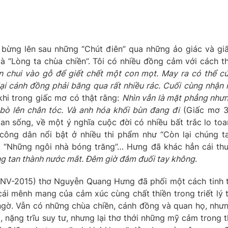
bừng lên sau những “Chút điên” qua những ảo giác và gi
à “Lòng ta chùa chiền”. Tôi có nhiều đồng cảm với cách t
 chui vào gỗ để giết chết một con mọt. May ra có thể c
ại cánh đồng phải băng qua rất nhiều rác. Cuối cùng nhận 
khi trong giấc mơ có thật rằng:
Nhìn vẫn là mặt phẳng như
bò lên chân tóc. Và anh hóa khối bùn đang đi
(Giấc mơ 3
n sống, về một ý nghĩa cuộc đời có nhiều bất trắc lo toa
ông dân nổi bật ở nhiều thi phẩm như “Còn lại chúng ta
, “Những ngôi nhà bóng trăng”… Hưng đã khác hẳn cái th
ng tan thành nước mắt. Đêm giờ đắm đuối tay không
.
HNV-2015) thơ Nguyễn Quang Hưng đã phối một cách tinh 
cái mênh mang của cảm xúc cùng chất thiền trong triết lý 
ngờ. Vẫn có những chùa chiền, cánh đồng và quan họ, như
nặng trĩu suy tư, nhưng lại thơ thới những mỹ cảm trong t