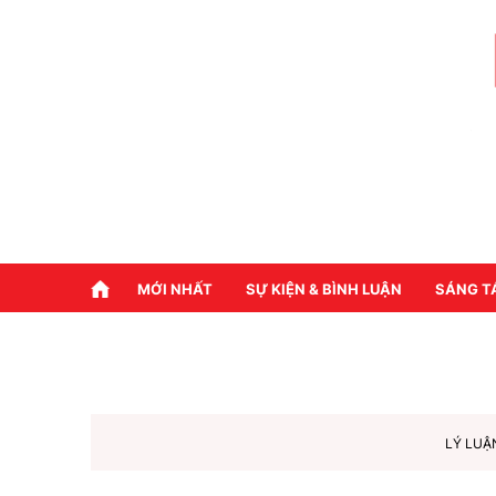
MỚI NHẤT
SỰ KIỆN & BÌNH LUẬN
SÁNG T
LÝ LUẬ