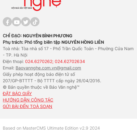
CHỈ ĐẠO:
NGUYỄN BÌNH PHƯƠNG
Phụ trách: Phó tổng biên tập
NGUYỄN HỒNG LIÊN
Toà nhà: Tòa nhà số 17 - Phố Trần Quốc Toản - Phường Cửa Nam
- TP. Hà Nội
Điện thoại:
024.6270262; 024.62702634
Email:
Baovannghe.com.vn@gmail.com
Giấy phép hoạt động báo điện tử số
207/GP-BTTTT - Bộ TTTT cấp ngày 26/04/2016.
© Bản quyền thuộc về Báo Văn nghệ™
ĐẶT BÁO GIẤY
HƯỚNG DẪN CÔNG TÁC
GỬI BÀI ĐẾN TOÀ SOẠN
Based on MasterCMS Ultimate Edition v2.9 2024