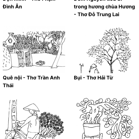
Đình Ân
trong hương chùa Hương
- Thơ Đỗ Trung Lai
Quê nội - Thơ Trần Anh
Bụi - Thơ Hải Từ
Thái