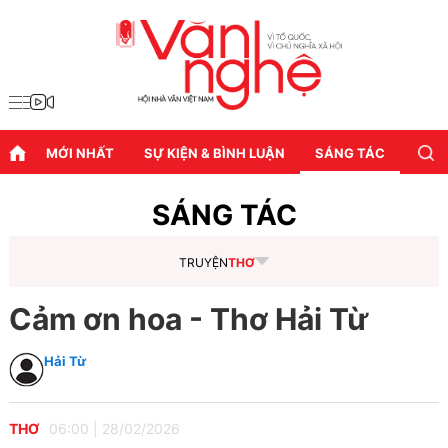
MỚI NHẤT
SỰ KIỆN & BÌNH LUẬN
SÁNG TÁC
DIỄN
SÁNG TÁC
TRUYỆN
THƠ
Cảm ơn hoa - Thơ Hải Từ
Hải Từ
THƠ
06:00
|
28/02/2026