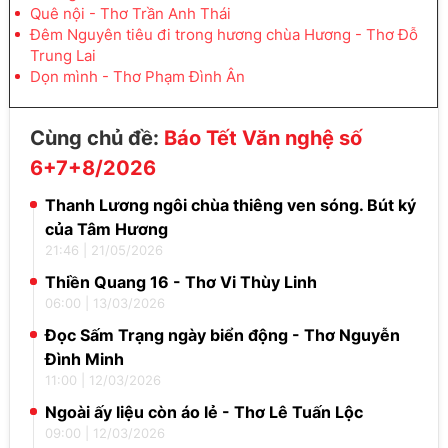
Quê nội - Thơ Trần Anh Thái
Đêm Nguyên tiêu đi trong hương chùa Hương - Thơ Đỗ
Trung Lai
Dọn mình - Thơ Phạm Đình Ân
Cùng chủ đề:
Báo Tết Văn nghệ số
6+7+8/2026
Thanh Lương ngôi chùa thiêng ven sóng. Bút ký
của Tâm Hương
21:46
|
21/05/2026
Thiền Quang 16 - Thơ Vi Thùy Linh
06:00
|
13/03/2026
Đọc Sấm Trạng ngày biển động - Thơ Nguyễn
Đình Minh
11:00
|
12/03/2026
Ngoài ấy liệu còn áo lẻ - Thơ Lê Tuấn Lộc
09:00
|
12/03/2026