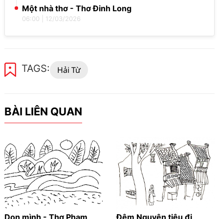
Một nhà thơ - Thơ Đinh Long
06:00
|
12/03/2026
TAGS:
Hải Từ
BÀI LIÊN QUAN
Dọn mình - Thơ Phạm
Đêm Nguyên tiêu đi