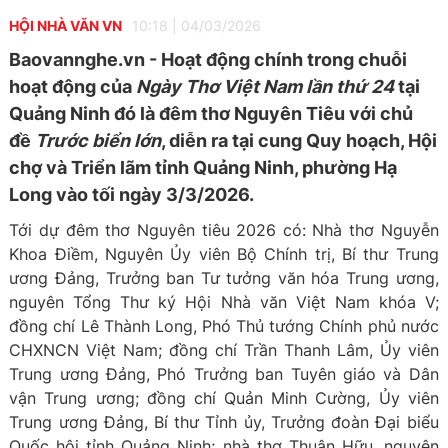
HỘI NHÀ VĂN VN
10:18
|
04/03/2026
Baovannghe.vn - Hoạt động chính trong chuỗi
hoạt động của
Ngày Thơ Việt Nam lần thứ 24
tại
Quảng Ninh đó là đêm thơ Nguyên Tiêu với chủ
đề
Trước biển lớn
, diễn ra tại cung Quy hoạch, Hội
chợ và Triển lãm tỉnh Quảng Ninh, phường Hạ
Long vào tối ngày 3/3/2026.
Tới dự đêm thơ Nguyên tiêu 2026 có: Nhà thơ Nguyễn
Khoa Điềm, Nguyên Ủy viên Bộ Chính trị, Bí thư Trung
ương Đảng, Trưởng ban Tư tưởng văn hóa Trung ương,
nguyên Tổng Thư ký Hội Nhà văn Việt Nam khóa V;
đồng chí Lê Thành Long, Phó Thủ tướng Chính phủ nước
CHXNCN Việt Nam; đồng chí Trần Thanh Lâm, Ủy viên
Trung ương Đảng, Phó Trưởng ban Tuyên giáo và Dân
vận Trung ương; đồng chí Quản Minh Cường, Ủy viên
Trung ương Đảng, Bí thư Tỉnh ủy, Trưởng đoàn Đại biểu
Quốc hội tỉnh Quảng Ninh; nhà thơ Thuận Hữu, nguyên