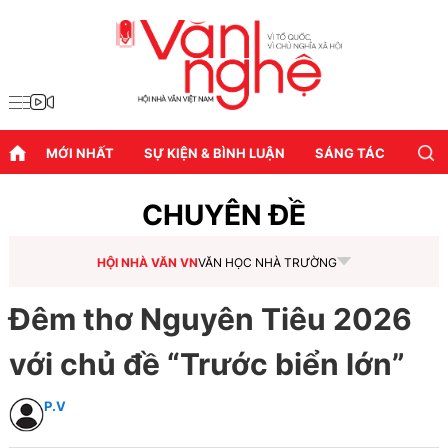
MỚI NHẤT
SỰ KIỆN & BÌNH LUẬN
SÁNG TÁC
DIỄN
CHUYÊN ĐỀ
HỘI NHÀ VĂN VN
VĂN HỌC NHÀ TRƯỜNG
Đêm thơ Nguyên Tiêu 2026
với chủ đề “Trước biển lớn”
P.V