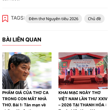
TAGS:
Đêm thơ Nguyên tiêu 2026
Chủ đề
BÀI LIÊN QUAN
PHẨM GIÁ CỦA THƠ CA
KHAI MẠC NGÀY THƠ
TRONG CON MẮT NHÀ
VIỆT NAM LẦN THƯ XXIV
THƠ. Bài 1: Tản mạn về
– 2026 TẠI THANH HÓA :