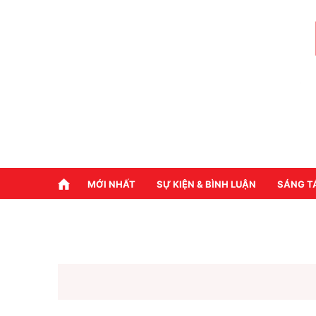
MỚI NHẤT
SỰ KIỆN & BÌNH LUẬN
SÁNG T