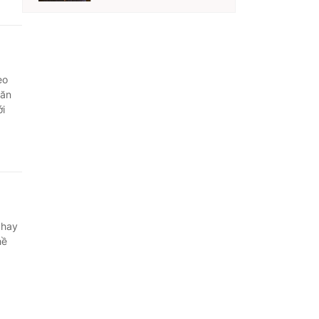
eo
hăn
ới
 hay
hề