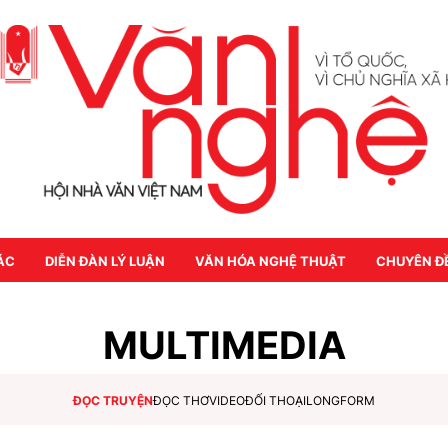
ÁC
DIỄN ĐÀN LÝ LUẬN
VĂN HÓA NGHỆ THUẬT
CHUYÊN Đ
MULTIMEDIA
ĐỌC TRUYỆN
ĐỌC THƠ
VIDEO
ĐỐI THOẠI
LONGFORM