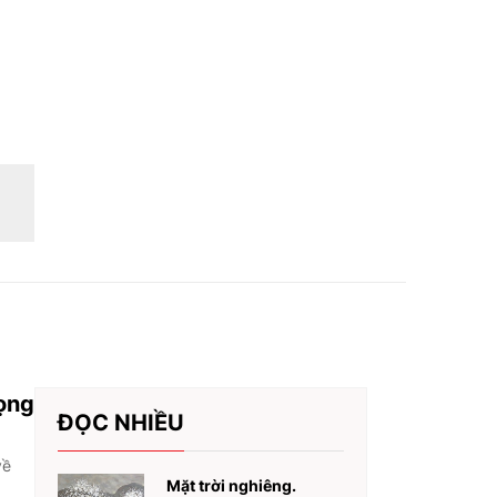
rọng
ĐỌC NHIỀU
về
Mặt trời nghiêng.