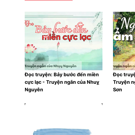
Đọc truyện: Bảy bước đến miền
Đọc truy
cực lạc - Truyện ngắn của Nhuỵ
Truyện n
Nguyên
Sơn