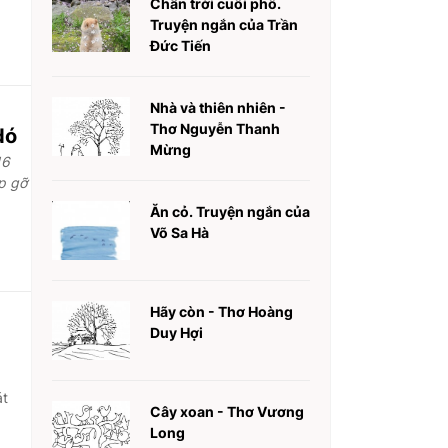
Chân trời cuối phố.
Truyện ngắn của Trần
Đức Tiến
Nhà và thiên nhiên -
Thơ Nguyễn Thanh
dó
Mừng
16
p gỡ
Ăn cỏ. Truyện ngắn của
Võ Sa Hà
Hãy còn - Thơ Hoàng
Duy Hợi
át
Cây xoan - Thơ Vương
Long