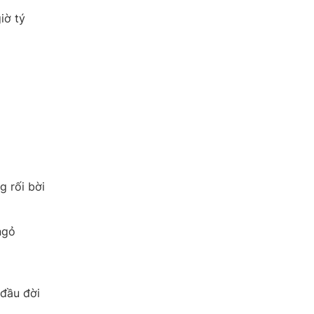
iờ tý
 rối bời
ngỏ
 đầu đời