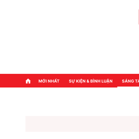
MỚI NHẤT
SỰ KIỆN & BÌNH LUẬN
SÁNG T