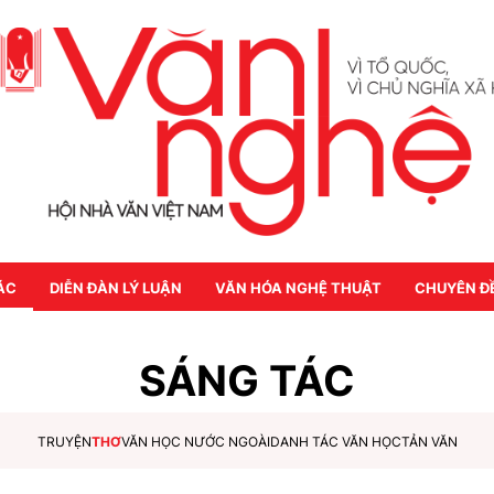
ÁC
DIỄN ĐÀN LÝ LUẬN
VĂN HÓA NGHỆ THUẬT
CHUYÊN Đ
SÁNG TÁC
TRUYỆN
THƠ
VĂN HỌC NƯỚC NGOÀI
DANH TÁC VĂN HỌC
TẢN VĂN