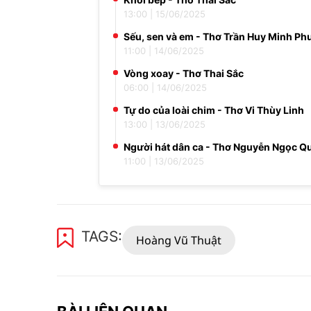
13:00
|
15/06/2025
Sếu, sen và em - Thơ Trần Huy Minh P
11:00
|
14/06/2025
Vòng xoay - Thơ Thai Sắc
06:00
|
14/06/2025
Tự do của loài chim - Thơ Vi Thùy Linh
13:00
|
13/06/2025
Người hát dân ca - Thơ Nguyễn Ngọc Q
11:00
|
13/06/2025
TAGS:
Hoàng Vũ Thuật