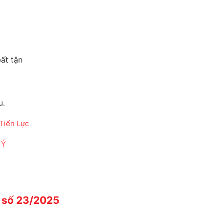
ất tận
u.
Tiến Lực
 Ý
 số 23/2025