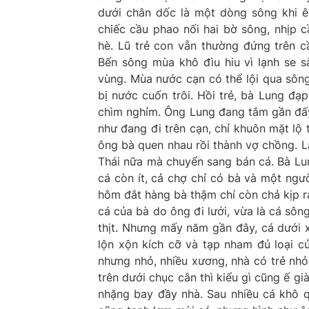
dưới chân dốc là một dòng sông khi ê
chiếc cầu phao nối hai bờ sông, nhịp
hè. Lũ trẻ con vẫn thường đứng trên 
Bến sông mùa khô đìu hiu vì lạnh se s
vùng. Mùa nước cạn có thể lội qua sông
bị nước cuốn trôi. Hồi trẻ, bà Lung đạ
chìm nghỉm. Ông Lung đang tắm gần đấy
như đang đi trên cạn, chỉ khuôn mặt lộ 
ông bà quen nhau rồi thành vợ chồng. 
Thái nữa mà chuyển sang bán cá. Bà Lu
cá còn ít, cả chợ chỉ có bà và một ngư
hôm đắt hàng bà thậm chí còn chả kịp r
cá của bà do ông đi lưới, vừa là cá sôn
thịt. Nhưng mấy năm gần đây, cá dưới x
lộn xộn kích cỡ và tạp nham đủ loại c
nhưng nhỏ, nhiều xương, nhà có trẻ nh
trên dưới chục cân thì kiểu gì cũng ế g
nhặng bay đầy nhà. Sau nhiều cá khô 