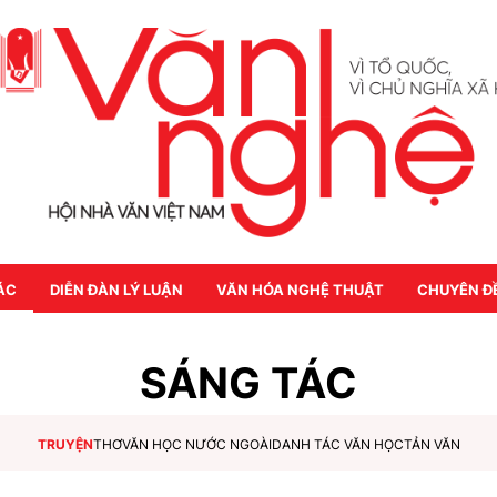
ÁC
DIỄN ĐÀN LÝ LUẬN
VĂN HÓA NGHỆ THUẬT
CHUYÊN Đ
SÁNG TÁC
TRUYỆN
THƠ
VĂN HỌC NƯỚC NGOÀI
DANH TÁC VĂN HỌC
TẢN VĂN