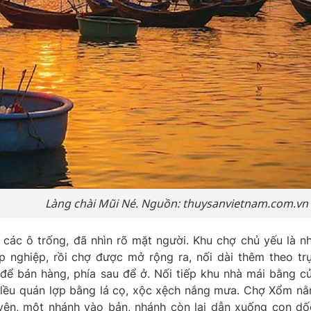
Làng chài Mũi Né. Nguồn: thuysanvietnam.com.vn
các ô trống, đã nhìn rõ mặt người. Khu chợ chủ yếu là n
p nghiệp, rồi chợ được mở rộng ra, nối dài thêm theo tr
để bán hàng, phía sau để ở. Nối tiếp khu nhà mái bằng c
 lều quán lợp bằng lá cọ, xộc xệch nắng mưa. Chợ Xổm n
yện, một nhánh vào bản, nhánh còn lại dẫn xuống con dố