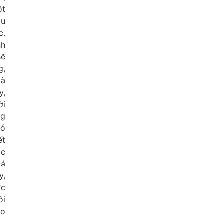
ột
ầu
c.
nh
sẽ
g,
mà
y,
ời
ng
Có
ết
ắc
cá
y,
ợc
ồi
ào