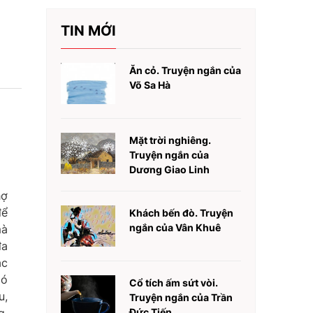
o
TIN MỚI
Ăn cỏ. Truyện ngắn của
Võ Sa Hà
Mặt trời nghiêng.
Truyện ngắn của
Dương Giao Linh
hợ
để
Khách bến đò. Truyện
ngắn của Vân Khuê
mà
đa
ắc
Có
Cổ tích ấm sứt vòi.
u,
Truyện ngắn của Trần
Đức Tiến