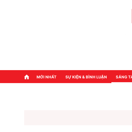
MỚI NHẤT
SỰ KIỆN & BÌNH LUẬN
SÁNG T