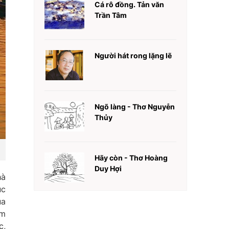
Cá rô đồng. Tản văn
Trần Tâm
Người hát rong lặng lẽ
Ngõ làng - Thơ Nguyễn
Thủy
Hãy còn - Thơ Hoàng
Duy Hợi
hà
ục
ủa
ằm
c,