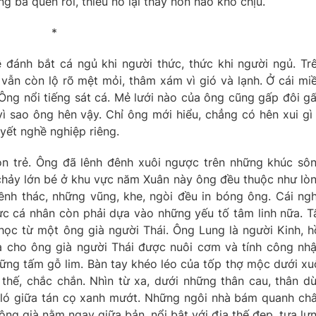
g bà quen rồi, thiếu nó lại thấy nôn nao khó chịu.
*
 đánh bắt cá ngủ khi người thức, thức khi người ngủ. Tr
ẫn còn lộ rõ mệt mỏi, thâm xám vì gió và lạnh. Ở cái mi
Ông nổi tiếng sát cá. Mẻ lưới nào của ông cũng gấp đôi g
ì sao ông hên vậy. Chỉ ông mới hiểu, chẳng có hên xui gì
yết nghề nghiệp riêng.
òn trẻ. Ông đã lênh đênh xuôi ngược trên những khúc sô
hảy lớn bé ở khu vực năm Xuân này ông đều thuộc như lò
ềnh thác, những vũng, khe, ngòi đều in bóng ông. Cái ng
ực cá nhân còn phải dựa vào những yếu tố tâm linh nữa. T
c từ một ông già người Thái. Ông Lung là người Kinh, h
 cho ông già người Thái được nuôi cơm và tính công nhậ
ững tấm gỗ lim. Bàn tay khéo léo của tốp thợ mộc dưới xu
thế, chắc chắn. Nhìn từ xa, dưới những thân cau, thân d
p ló giữa tán cọ xanh mướt. Những ngôi nhà bám quanh ch
ông già nằm ngay giữa bản, nổi bật với địa thế đẹp, tựa lư