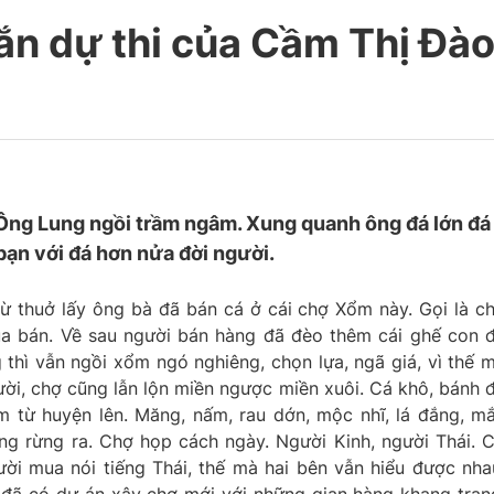
 dự thi của Cầm Thị Đà
ng Lung ngồi trầm ngâm. Xung quanh ông đá lớn đá
ạn với đá hơn nửa đời người.
từ thuở lấy ông bà đã bán cá ở cái chợ Xổm này. Gọi là c
a bán. Về sau người bán hàng đã đèo thêm cái ghế con 
hì vẫn ngồi xổm ngó nghiêng, chọn lựa, ngã giá, vì thế 
ời, chợ cũng lẫn lộn miền ngược miền xuôi. Cá khô, bánh 
từ huyện lên. Măng, nấm, rau dớn, mộc nhĩ, lá đắng, m
rong rừng ra. Chợ họp cách ngày. Người Kinh, người Thái. 
ười mua nói tiếng Thái, thế mà hai bên vẫn hiểu được nha