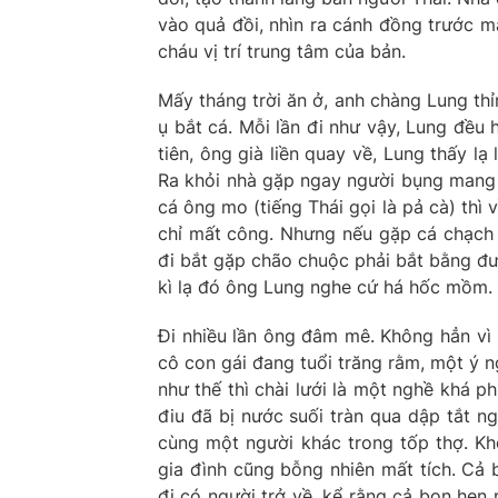
vào quả đồi, nhìn ra cánh đồng trước mặ
cháu vị trí trung tâm của bản.
Mấy tháng trời ăn ở, anh chàng Lung thỉ
ụ bắt cá. Mỗi lần đi như vậy, Lung đều
tiên, ông già liền quay về, Lung thấy lạ
Ra khỏi nhà gặp ngay người bụng mang 
cá ông mo (tiếng Thái gọi là pả cà) thì 
chỉ mất công. Nhưng nếu gặp cá chạch l
đi bắt gặp chão chuộc phải bắt bằng đư
kì lạ đó ông Lung nghe cứ há hốc mồm.
Đi nhiều lần ông đâm mê. Không hẳn vì 
cô con gái đang tuổi trăng rằm, một ý n
như thế thì chài lưới là một nghề khá p
điu đã bị nước suối tràn qua dập tắt n
cùng một người khác trong tốp thợ. Kh
gia đình cũng bỗng nhiên mất tích. Cả 
đi có người trở về, kể rằng cả bọn hẹn 