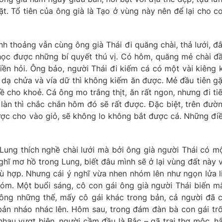
t. Tổ tiên của ông già là Tạo ở vùng này nên để lại cho c
nh thoảng vẫn cùng ông già Thái đi quăng chài, thả lưới, đ
 học được những bí quyết thú vị. Có hôm, quăng mẻ chài đ
 liền hỏi. Ông bảo, người Thái đi kiếm cá có một vài kiêng k
dạ chửa và vía dữ thì không kiếm ăn được. Mẻ đầu tiên g
về cho khoẻ. Cá ông mo trắng thịt, ăn rất ngon, nhưng đi ti
àn thì chắc chắn hôm đó sẽ rất được. Đặc biệt, trên đườ
ợc cho vào giỏ, sẽ không lo không bắt được cá. Những đi
Lung thích nghề chài lưới mà bởi ông già người Thái có m
ghĩ mơ hồ trong Lung, biết đâu mình sẽ ở lại vùng đất này 
hù hợp. Nhưng cái ý nghĩ vừa nhen nhóm lên như ngọn lửa l
góm. Một buổi sáng, cô con gái ông già người Thái biến m
ông những thế, mấy cô gái khác trong bản, cả người đã 
bản nháo nhác lên. Hôm sau, trong đám đàn bà con gái tr
nhau vượt biên, người cầm đầu là Bắc – gã trai thợ mộc, h