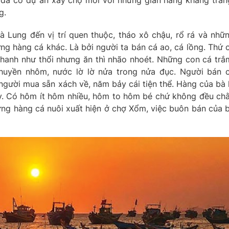
 đã có dự án xây chợ mới với những gian hàng khang tran
g.
 Lung đến vị trí quen thuộc, tháo xô chậu, rổ rá và nhữ
ng hàng cá khác. Là bởi người ta bán cá ao, cá lồng. Thứ 
hanh như thổi nhưng ăn thì nhão nhoét. Những con cá trắ
 thuyền nhôm, nước lờ lờ nửa trong nửa đục. Người bán 
 người mua sẵn xách về, năm bảy cái tiện thể. Hàng của bà 
y. Có hôm ít hôm nhiều, hôm to hôm bé chứ không đều ch
ng hàng cá nuôi xuất hiện ở chợ Xổm, việc buôn bán của 