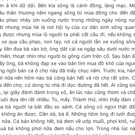
m ả khi dữ dội. Bên kia sông là cánh đồng, làng mạc. M
 cầu thân thương nằm ngang sông từ mùa đông cho đến đ
cầu phao nhảy ùm xuống nước trong những ngày nóng nự
ắt nhưng mùa hè là nơi hội tụ của cư dân sinh sống qua
 được nhưng mùa lũ người ta phải cất cầu đi, nếu không 
p xe qua cầu phao, non tay, rơi cả người lẫn xe xuống sôn
 liền đưa bà vào bờ, ông dắt cái xe ngập sâu dưới nước 
thiên, thoạt nhìn như người bị gông cùm trên cổ. Sau bận ấ
Lấy ông, bà không đạp xe vào bản tìm mua đồ khô của ngư
ng ngồi bán cá ở chợ này đã mấy chục năm. Trước kia, hà
ời nữa nên hôm nào bà cũng bán hết và rời chợ rất sớm. 
a đến chợ, cứ dong từ nhà đi dọc đường đã hết. Ai cũng bi
g, lại giãy đành đành trong xô, ăn lúc nào cũng thơm và ch
uôi đưa lên rất nhiều. To, mẩy. Thành thử, nhìn thấy đám 
ủa bà người ta bắt đầu so sánh. Cá sông có ngon thật đấ
ỏ không ăn được. Dần dà, bà ế. Những hôm ông đi lưới đư
ià nửa. Cá bán không hết, bà đem về ướp muối, phơi khô, ru
quá bà không phơi nữa đem nấu cho lợn. Trong nhà lúc n