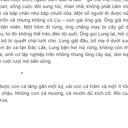
oan, sống cuộc đời sung túc, nhàn nhã, không phải cắm m
núi và bắp chân như bắp chuối nữa. Một số người đi được n
rốn về nhưng không có Lìu – con gái ông già. Ông già m
liên miên. Một hôm đi rừng, ông chẳng may bị cây gỗ 
u, từ đó không thể trèo đèo lội suối. Ông gọi Lung lại, hỏi 
 bộ bí quyết chài lưới cho. Lung gật đầu, bố mẹ ở dưới xu
àm ăn xa tận Đắc Lắk, Lung bện hơi núi rừng, không còn t
i, sinh cơ lập nghiệp trên những thung lũng cây dại, làm b
 rười rượi nơi bến sông.
*
được con cá lăng gần một ký, vài con cá trắm và một ít t
g chậu. Những con cá mương, cá mướn đủ kích cỡ. Rồi cu
rưa.