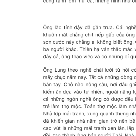
cũng tanh lợm mùi cá, nhưng hình như ôn
Ông lão tỉnh dậy đã gần trưa. Cái nghề
khuôn mặt chằng chịt nếp gấp của ông v
sơn cước này chẳng ai không biết ông. 
ba người khác. Thiên hạ vẫn thắc mắc v
đây cả, ông thạo việc và có những bí qu
Ông Lung theo nghề chài lưới từ hồi c
mấy chục năm nay. Tất cả những dòng c
bàn tay. Chỗ nào nông sâu, nơi đâu gh
kiếm ăn dựa vào tự nhiên, ngoài năng l
cả những ngón nghề ông có được đều họ
trẻ làm thợ mộc. Toán thợ mộc làm nhà
Nhà lợp mái tranh, xung quanh thưng nh
đã khiến gian nhà năm gian trở nên bề 
cao vút là những mái tranh xen lẫn, lấ
đồi, tạo thành làng bản người Thái. Nhà 