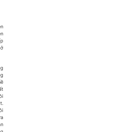
ên
ền
ấp
 ở
ng
ng
hề
ất
ồi
t.
ôi
ừa
ân
ng