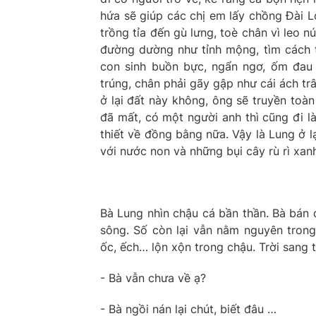
hứa sẽ giúp các chị em lấy chồng Đài L
trồng tỉa đến gù lưng, toè chân vì leo 
đường dường như tỉnh mộng, tìm cách t
con sinh buồn bực, ngẩn ngơ, ốm đau 
trúng, chân phải gãy gập như cái ách trâ
ở lại đất này không, ông sẽ truyền toàn
đã mất, có một người anh thì cũng đi l
thiết về đồng bằng nữa. Vậy là Lung ở lạ
với nước non và những bụi cây rù rì xanh
Bà Lung nhìn chậu cá bần thần. Bà bán 
sông. Số còn lại vẫn nằm nguyên tron
ốc, ếch… lộn xộn trong chậu. Trời sang t
- Bà vẫn chưa về ạ?
- Bà ngồi nán lại chút, biết đâu …