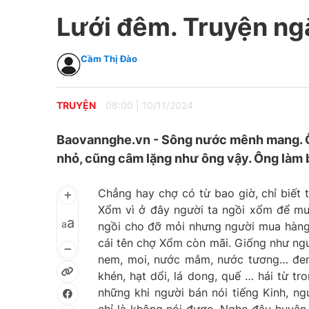
Lưới đêm. Truyện ngắn
Cầm Thị Đào
TRUYỆN
08:00
|
10/11/2024
Baovannghe.vn - Sông nước mênh mang. Ô
nhỏ, cũng câm lặng như ông vậy. Ông làm b
Chẳng hay chợ có từ bao giờ, chỉ biết 
Xổm vì ở đây người ta ngồi xổm để mu
a
a
ngồi cho đỡ mỏi nhưng người mua hàng t
cái tên chợ Xổm còn mãi. Giống như ngư
nem, moi, nước mắm, nước tương… đem 
khén, hạt dổi, lá dong, quế … hái từ t
những khi người bán nói tiếng Kinh, ng