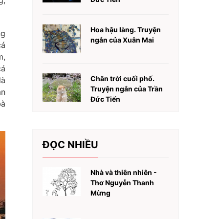
g,
Hoa hậu làng. Truyện
ng
ngắn của Xuân Mai
cá
m,
cá
Chân trời cuối phố.
là
Truyện ngắn của Trần
ằn
Đức Tiến
bà
ĐỌC NHIỀU
Nhà và thiên nhiên -
Thơ Nguyễn Thanh
Mừng