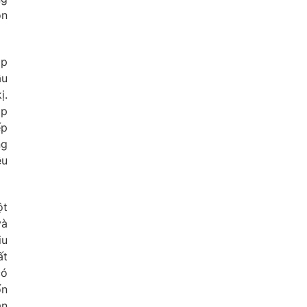
on
ắp
ầu
ị.
ặp
ếp
ng
ều
ột
và
iu
ất
có
ốn
ắn