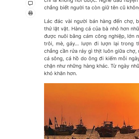
chỉ là không nói được. Nghe đâu huyện
chẳng biết người ta còn giữ tên cũ khôn
Lác đác vài người bán hàng đến chợ, bà
thứ lặt vặt. Hàng cá của bà nhỏ hơn nhữ
được nuôi bằng cám công nghiệp, lớn n
trôi, mè, gáy… lượn đi lượn lại trong
chẳng cần rửa ráy gì thịt luôn giữa chợ,
cá sông, cá hồ do ông đi kiếm mỗi ngà
chặn như những hàng khác. Từ ngày nhữ
khó khăn hơn.