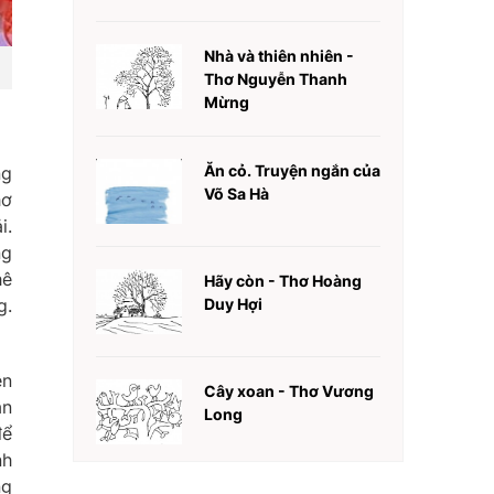
Nhà và thiên nhiên -
Thơ Nguyễn Thanh
Mừng
Ăn cỏ. Truyện ngắn của
ng
Võ Sa Hà
hơ
i.
ng
hê
Hãy còn - Thơ Hoàng
g.
Duy Hợi
ện
Cây xoan - Thơ Vương
ận
Long
để
nh
ng