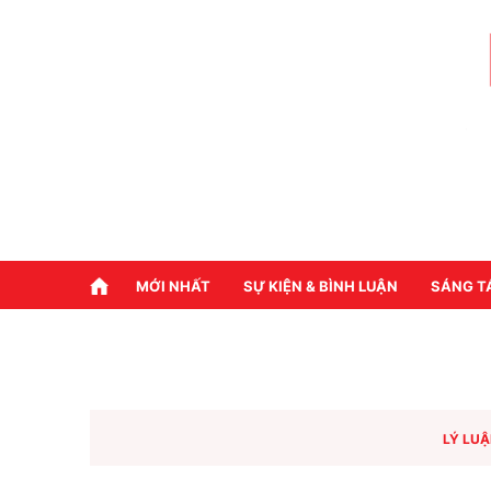
MỚI NHẤT
SỰ KIỆN & BÌNH LUẬN
SÁNG T
LÝ LUẬ