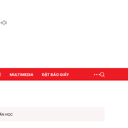
Ề
MULTIMEDIA
ĐẶT BÁO GIẤY
ĂN HỌC