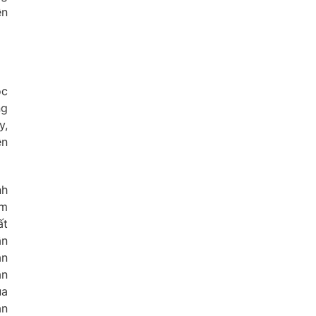
ền
ộc
ng
y,
ền
nh
ẫm
ất
ẫn
ân
ân
ủa
ăn