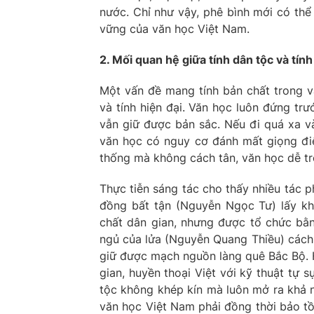
nước. Chỉ như vậy, phê bình mới có thể
vững của văn học Việt Nam.
2. Mối quan hệ giữa tính dân tộc và tính
Một vấn đề mang tính bản chất trong v
và tính hiện đại. Văn học luôn đứng tr
vẫn giữ được bản sắc. Nếu đi quá xa và
văn học có nguy cơ đánh mất giọng điệu
thống mà không cách tân, văn học dễ trở 
Thực tiễn sáng tác cho thấy nhiều tác p
đồng bất tận (Nguyễn Ngọc Tư) lấy k
chất dân gian, nhưng được tổ chức bằng
ngủ của lửa (Nguyễn Quang Thiều) cách 
giữ được mạch nguồn làng quê Bắc Bộ. 
gian, huyền thoại Việt với kỹ thuật tự
tộc không khép kín mà luôn mở ra khả n
văn học Việt Nam phải đồng thời bảo tồn