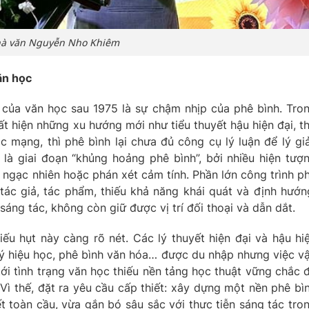
à văn Nguyễn Nho Khiêm
ăn học
của văn học sau 1975 là sự chậm nhịp của phê bình. Tro
uất hiện những xu hướng mới như tiểu thuyết hậu hiện đại, t
 mạng, thì phê bình lại chưa đủ công cụ lý luận để lý giả
à giai đoạn “khủng hoảng phê bình”, bởi nhiều hiện tượ
 ngạc nhiên hoặc phán xét cảm tính. Phần lớn công trình p
tác giả, tác phẩm, thiếu khả năng khái quát và định hướn
 sáng tác, không còn giữ được vị trí đối thoại và dẫn dắt.
iếu hụt này càng rõ nét. Các lý thuyết hiện đại và hậu hi
ký hiệu học, phê bình văn hóa… được du nhập nhưng việc v
tới tình trạng văn học thiếu nền tảng học thuật vững chắc 
 Vì thế, đặt ra yêu cầu cấp thiết: xây dựng một nền phê bì
ết toàn cầu, vừa gắn bó sâu sắc với thực tiễn sáng tác tro