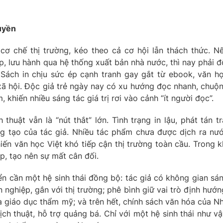
quyền
cơ chế thị trường, kéo theo cả cơ hội lẫn thách thức. N
, lưu hành qua hệ thống xuất bản nhà nước, thì nay phải đ
. Sách in chịu sức ép cạnh tranh gay gắt từ ebook, văn h
 xã hội. Độc giả trẻ ngày nay có xu hướng đọc nhanh, chuộ
m, khiến nhiều sáng tác giá trị rơi vào cảnh “ít người đọc”.
huật vẫn là “nút thắt” lớn. Tình trạng in lậu, phát tán tr
g tạo của tác giả. Nhiều tác phẩm chưa được dịch ra nư
iến văn học Việt khó tiếp cận thị trường toàn cầu. Trong k
p, tạo nên sự mất cân đối.
iển cần một hệ sinh thái đồng bộ: tác giả có không gian sá
nghiệp, gắn với thị trường; phê bình giữ vai trò định hướn
 giáo dục thẩm mỹ; và trên hết, chính sách văn hóa của N
h thuật, hỗ trợ quảng bá. Chỉ với một hệ sinh thái như vậ