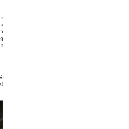
ác
âu
iả
ng
ch
ấn
Đà