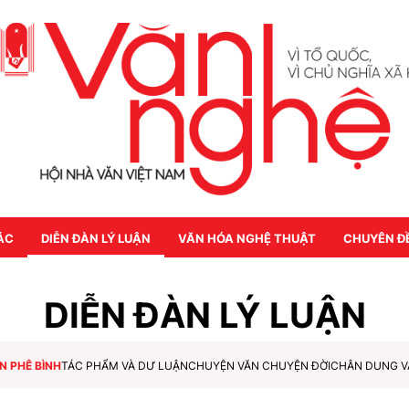
ÁC
DIỄN ĐÀN LÝ LUẬN
VĂN HÓA NGHỆ THUẬT
CHUYÊN Đ
DIỄN ĐÀN LÝ LUẬN
N PHÊ BÌNH
TÁC PHẨM VÀ DƯ LUẬN
CHUYỆN VĂN CHUYỆN ĐỜI
CHÂN DUNG V