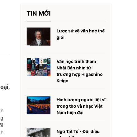
TIN MỚI
Lược sử về văn học thế
giới
Văn học trinh thám
Nhật Bản nhìn từ
trường hợp Higashino
Keigo
oại,
Hình tượng người liệt sĩ
trong thơ và nhạc Việt
òn
Nam hiện đại
ng
ối
Ngô Tất Tố - Đôi điều
ch