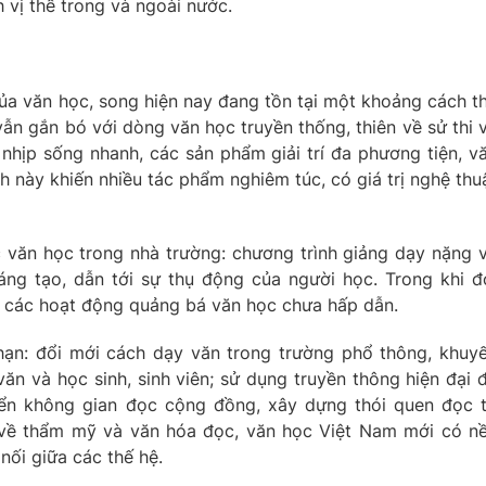
 vị thế trong và ngoài nước.
của văn học, song hiện nay đang tồn tại một khoảng cách t
vẫn gắn bó với dòng văn học truyền thống, thiên về sử thi 
ởi nhịp sống nhanh, các sản phẩm giải trí đa phương tiện, v
 này khiến nhiều tác phẩm nghiêm túc, có giá trị nghệ thu
 văn học trong nhà trường: chương trình giảng dạy nặng 
áng tạo, dẫn tới sự thụ động của người học. Trong khi đ
 các hoạt động quảng bá văn học chưa hấp dẫn.
 hạn: đổi mới cách dạy văn trong trường phổ thông, khuy
ăn và học sinh, sinh viên; sử dụng truyền thông hiện đại 
iển không gian đọc cộng đồng, xây dựng thói quen đọc 
 về thẩm mỹ và văn hóa đọc, văn học Việt Nam mới có n
nối giữa các thế hệ.