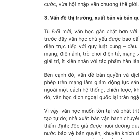
cước, vừa hội nhập văn chương thế giới.
3. Vấn đề thị trường, xuất bản và bản 
Từ Đổi mới, văn học gắn chặt hơn với 
trước đây văn học chủ yếu được bao cấp
diện trực tiếp với quy luật cung – cầu
mạng, điện ảnh, trò chơi điện tử, mạng
giải trí, ít kiên nhẫn với tác phẩm hàn lâ
Bên cạnh đó, vấn đề bản quyền và dịch t
phép trên mạng làm giảm động lực sán
ngoài một cách hệ thống, chiến lược, kh
đó, văn học dịch ngoại quốc lại tràn ngậ
Vì vậy, văn học muốn tồn tại và phát tr
tạo tự do; nhà xuất bản vận hành chuyên 
thẩm định; độc giả được nuôi dưỡng qua
nước bảo vệ bản quyền, khuyến khích dịc