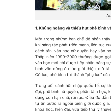
Nh
1. Khủng hoảng và thiếu hụt phê bình v
Một trong những hạn chế dễ nhận thấy 
khi sáng tác phát triển mạnh, liên tục x
cách tân, văn học nữ quyền hay văn học
Thập niên 1990–2000 thường được gọi l
văn học mới chỉ được tiếp nhận bằng sự
bình vẫn dừng ở mức giới thiệu, mô tả 
Có lúc, phê bình trở thành “phụ lục” của
Trong bối cảnh hội nhập quốc tế, sự th
đại, phê bình nữ quyền, phân tâm học, 
dụng còn hạn chế, rời rạc. Điều đó dẫn 
tự tin bước ra ngoài biên giới quốc gia.
khoa học, hiện đại, vừa tiếp thu lý thuy