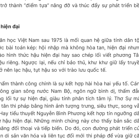
 trở thành “điểm tựa” nâng đỡ và thúc đẩy sự phát triển b
 hiện đại
ăn học Việt Nam sau 1975 là mối quan hệ giữa tính dân t
ước bài toán kép: hội nhập mà không hòa tan, hiện đại như
o hình thức hậu hiện đại hay sao chép lối viết phương Tâ
 riêng. Ngược lại, nếu chỉ bảo thủ, khư khư giữ lấy truy
nên lạc hậu, tụt hậu so với trào lưu quốc tế.
hẩm thành công chính là sự kết hợp hài hòa hai yếu tố. Cá
hông gian sông nước Nam Bộ, ngôn ngữ bình dị, thấm đ
 lối tự sự hiện đại, giàu tính phân tích tâm lý. Thơ Sự m
tân thi pháp bằng hình ảnh tượng trưng, siêu thực, song v
Hay tiểu thuyết Nguyễn Bình Phương kết hợp tín ngưỡng d
 sự hậu hiện đại. Những minh chứng này cho thấy bản sắc d
ăng đối thoại và tiếp biến. Do đó, con đường phát triển c
 di sản văn hóa và liên tục đổi mới thi pháp để vừa giữ c