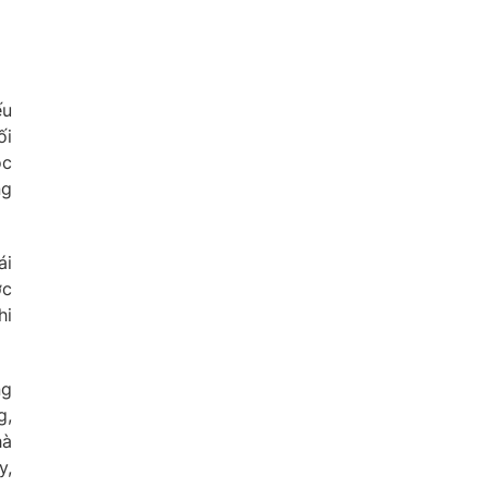
ếu
ối
ọc
ng
ái
ớc
hi
ng
g,
hà
y,