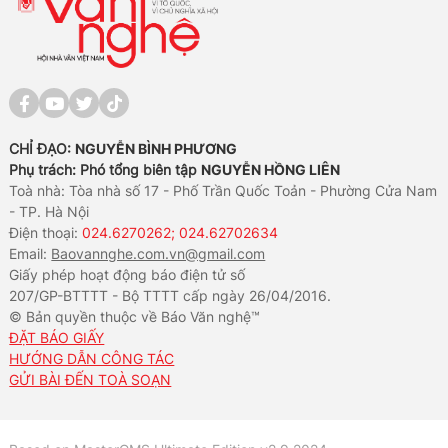
CHỈ ĐẠO:
NGUYỄN BÌNH PHƯƠNG
Phụ trách: Phó tổng biên tập
NGUYỄN HỒNG LIÊN
Toà nhà: Tòa nhà số 17 - Phố Trần Quốc Toản - Phường Cửa Nam
- TP. Hà Nội
Điện thoại:
024.6270262; 024.62702634
Email:
Baovannghe.com.vn@gmail.com
Giấy phép hoạt động báo điện tử số
207/GP-BTTTT - Bộ TTTT cấp ngày 26/04/2016.
© Bản quyền thuộc về Báo Văn nghệ™
ĐẶT BÁO GIẤY
HƯỚNG DẪN CÔNG TÁC
GỬI BÀI ĐẾN TOÀ SOẠN