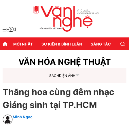
MỚI NHẤT
SỰ KIỆN & BÌNH LUẬN
SÁNG TÁC
DIỄN
VĂN HÓA NGHỆ THUẬT
SÁCH
ĐIỆN ẢNH
Thăng hoa cùng đêm nhạc
Giáng sinh tại TP.HCM
Minh Ngọc