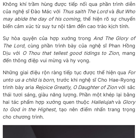
Không khí trầm hùng được tiếp nối qua phần trình diễn
của nghệ sĩ Đào Mác với
Thus saith The Lord
và
But Who
may abide the day of his coming
, thể hiện rõ sự chuyển
biến cảm xúc từ suy tư nội tâm đến cao trào kịch tính.
Sự hòa quyện của hợp xướng trong
And The Glory of
The Lord
, cùng phần trình bày của nghệ sĩ Phan Hồng
Dịu với
O Thou that tellest good tidings to Zion
, mang
đến thông điệp vui mừng và hy vọng.
Những giai điệu rộn ràng tiếp tục được thể hiện qua
For
unto us a child is born
, trước khi nghệ sĩ Cho Hae-Ryong
trình bày aria
Rejoice Greatly, O Daughter of Zion
với sắc
thái tươi sáng, giàu năng lượng. Phần một khép lại bằng
hai tác phẩm hợp xướng quen thuộc
Hallelujah
và
Glory
to God in the Highest
, tạo nên điểm nhấn trang trọng
cho chương trình.