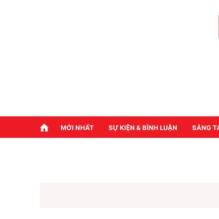
MỚI NHẤT
SỰ KIỆN & BÌNH LUẬN
SÁNG T