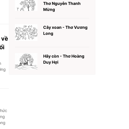
Thơ Nguyễn Thanh
Mừng
Cây xoan - Thơ Vương
Long
 về
ổi
Hãy còn - Thơ Hoàng
Duy Hợi
n
ớng
chức
ạng
ong