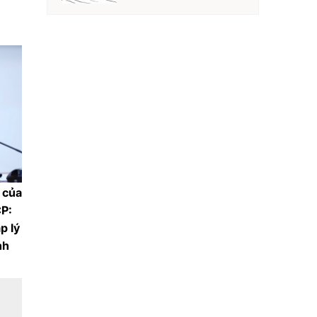
 của
P:
p lý
nh