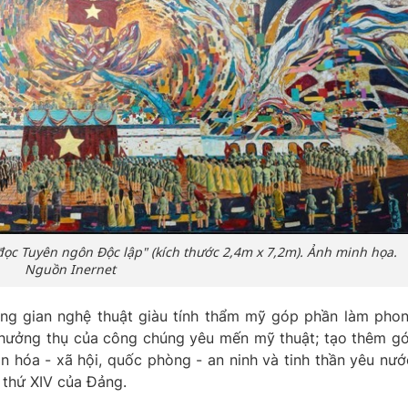
ọc Tuyên ngôn Độc lập" (kích thước 2,4m x 7,2m). Ảnh minh họa.
Nguồn Inernet
ng gian nghệ thuật giàu tính thẩm mỹ góp phần làm pho
 hưởng thụ của công chúng yêu mến mỹ thuật; tạo thêm g
ăn hóa - xã hội, quốc phòng - an ninh và tinh thần yêu nướ
 thứ XIV của Đảng.