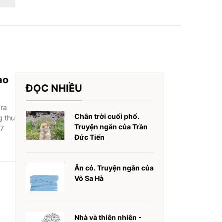
ào
ĐỌC NHIỀU
 ra
Chân trời cuối phố.
g thu
Truyện ngắn của Trần
 7
Đức Tiến
Ăn cỏ. Truyện ngắn của
Võ Sa Hà
Nhà và thiên nhiên -