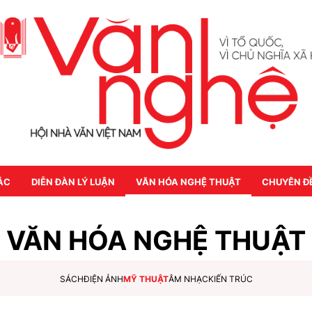
ÁC
DIỄN ĐÀN LÝ LUẬN
VĂN HÓA NGHỆ THUẬT
CHUYÊN Đ
VĂN HÓA NGHỆ THUẬT
SÁCH
ĐIỆN ẢNH
MỸ THUẬT
ÂM NHẠC
KIẾN TRÚC