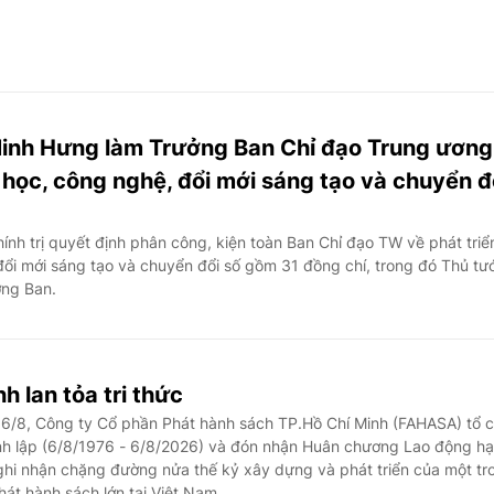
inh Hưng làm Trưởng Ban Chỉ đạo Trung ương
 học, công nghệ, đổi mới sáng tạo và chuyển đ
nh trị quyết định phân công, kiện toàn Ban Chỉ đạo TW về phát triể
đổi mới sáng tạo và chuyển đổi số gồm 31 đồng chí, trong đó Thủ tư
ởng Ban.
h lan tỏa tri thức
/8, Công ty Cổ phần Phát hành sách TP.Hồ Chí Minh (FAHASA) tổ 
nh lập (6/8/1976 - 6/8/2026) và đón nhận Huân chương Lao động h
ghi nhận chặng đường nửa thế kỷ xây dựng và phát triển của một tr
át hành sách lớn tại Việt Nam.