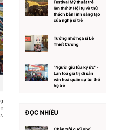
Festival Mỹ thuật trẻ
lần thứ 8: Hội tụ và thử
thách bản lĩnh sáng tạo
của nghệ sĩ trẻ
Tưởng nhớ họa sĩ Lê
Thiết Cương
“Người giữ lửa ký ức” -
Lan toả giá trị di sản
văn hoá quân sự tới thế
hệ trẻ
ng
óc
ĐỌC NHIỀU
c,
Chân trời cuối phố.