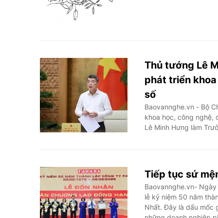
Thủ tướng Lê M
phát triển khoa
số
Baovannghe.vn - Bộ Chí
khoa học, công nghệ, 
Lê Minh Hưng làm Trư
Tiếp tục sứ mện
Baovannghe.vn- Ngày 6
lễ kỷ niệm 50 năm thà
Nhất. Đây là dấu mốc 
những doanh nghiệp ph