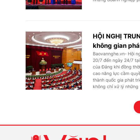
HỘI NGHỊ TRUN
không gian phát
Baovannghe.vn- Hội ng
20/7 đến ngày 24/7 tại
của Đảng khi đồng thời
cao năng lực cầm quyền
thành quốc gia phát t
không chỉ xử lý những 
nhiều thập niên tới.