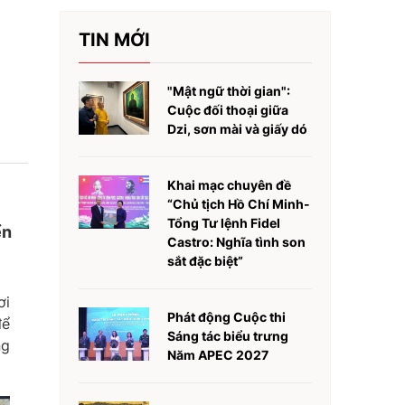
TIN MỚI
"Mật ngữ thời gian":
Cuộc đối thoại giữa
Dzi, sơn mài và giấy dó
Khai mạc chuyên đề
“Chủ tịch Hồ Chí Minh-
Tổng Tư lệnh Fidel
ển
Castro: Nghĩa tình son
sắt đặc biệt”
ơi
Phát động Cuộc thi
để
Sáng tác biểu trưng
ng
Năm APEC 2027