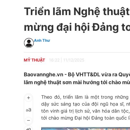
Triển lãm Nghệ thuật
mừng đại hội Đảng to
Anh Thư
MỸ THUẬT
16:22
|
11/12/2025
Baovannghe.vn - Bộ VHTT&DL vừa ra Quyế
lãm nghệ thuật sơn mài hướng tới chào mừn
Theo đó, triển lãm là một trong nhữn
dậy sức sáng tạo của đội ngũ họa sĩ, n
a
a
tôn vinh giá trị lịch sử, văn hóa dân t
tới chào mừng Đại hội Đảng toàn quốc lầ