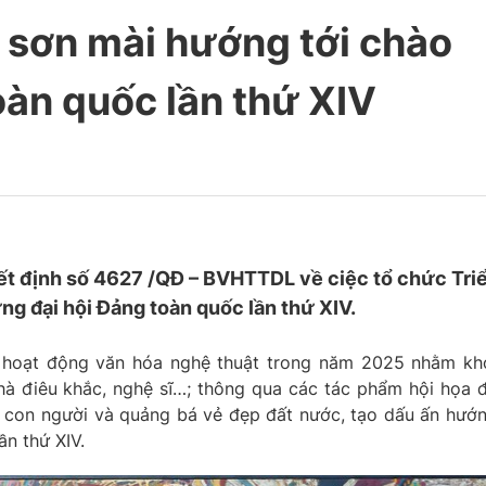
 sơn mài hướng tới chào
àn quốc lần thứ XIV
t định số 4627 /QĐ – BVHTTDL về ciệc tổ chức Tri
g đại hội Đảng toàn quốc lần thứ XIV.
g hoạt động văn hóa nghệ thuật trong năm 2025 nhằm kh
hà điêu khắc, nghệ sĩ…; thông qua các tác phẩm hội họa 
ộc, con người và quảng bá vẻ đẹp đất nước, tạo dấu ấn hướ
n thứ XIV.