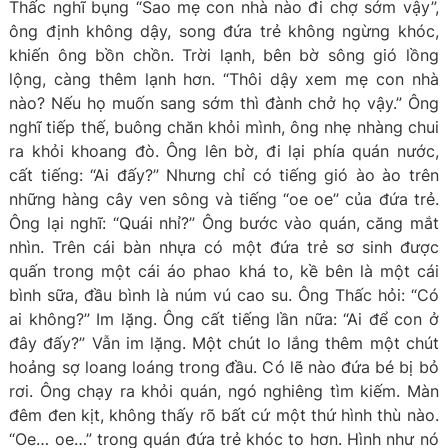
Thấc nghĩ bụng “Sao mẹ con nhà nào đi chợ sớm vậy”,
ông định không dậy, song đứa trẻ không ngừng khóc,
khiến ông bồn chồn. Trời lạnh, bên bờ sông gió lồng
lộng, càng thêm lạnh hơn. “Thôi dậy xem mẹ con nhà
nào? Nếu họ muốn sang sớm thì đành chở họ vậy.” Ông
nghĩ tiếp thế, buông chăn khỏi mình, ông nhẹ nhàng chui
ra khỏi khoang đò. Ông lên bờ, đi lại phía quán nước,
cất tiếng: “Ai đấy?” Nhưng chỉ có tiếng gió ào ào trên
những hàng cây ven sông và tiếng “oe oe” của đứa trẻ.
Ông lại nghĩ: “Quái nhỉ?” Ông bước vào quán, căng mắt
nhìn. Trên cái bàn nhựa có một đứa trẻ sơ sinh được
quấn trong một cái áo phao khá to, kề bên là một cái
bình sữa, đầu bình là núm vú cao su. Ông Thấc hỏi: “Có
ai không?” Im lặng. Ông cất tiếng lần nữa: “Ai để con ở
đây đấy?” Vẫn im lặng. Một chút lo lắng thêm một chút
hoảng sợ loang loáng trong đầu. Có lẽ nào đứa bé bị bỏ
rơi. Ông chạy ra khỏi quán, ngó nghiêng tìm kiếm. Màn
đêm đen kịt, không thấy rõ bất cứ một thứ hình thù nào.
“Oe… oe…” trong quán đứa trẻ khóc to hơn. Hình như nó