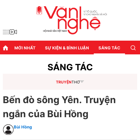
MỚI NHẤT
SỰ KIỆN & BÌNH LUẬN
SÁNG TÁC
DIỄN
SÁNG TÁC
TRUYỆN
THƠ
Bến đò sông Yên. Truyện
ngắn của Bùi Hồng
Bùi Hồng