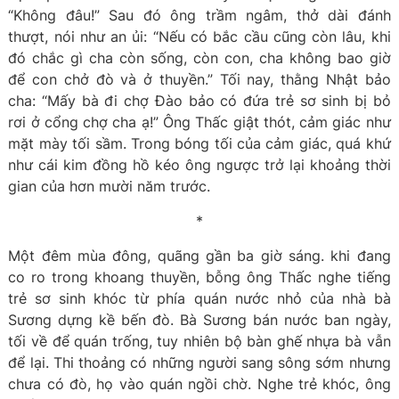
“Không đâu!” Sau đó ông trầm ngâm, thở dài đánh
thượt, nói như an ủi: “Nếu có bắc cầu cũng còn lâu, khi
đó chắc gì cha còn sống, còn con, cha không bao giờ
để con chở đò và ở thuyền.” Tối nay, thằng Nhật bảo
cha: “Mấy bà đi chợ Đào bảo có đứa trẻ sơ sinh bị bỏ
rơi ở cổng chợ cha ạ!” Ông Thấc giật thót, cảm giác như
mặt mày tối sầm. Trong bóng tối của cảm giác, quá khứ
như cái kim đồng hồ kéo ông ngược trở lại khoảng thời
gian của hơn mười năm trước.
*
Một đêm mùa đông, quãng gần ba giờ sáng. khi đang
co ro trong khoang thuyền, bỗng ông Thấc nghe tiếng
trẻ sơ sinh khóc từ phía quán nước nhỏ của nhà bà
Sương dựng kề bến đò. Bà Sương bán nước ban ngày,
tối về để quán trống, tuy nhiên bộ bàn ghế nhựa bà vẫn
để lại. Thi thoảng có những người sang sông sớm nhưng
chưa có đò, họ vào quán ngồi chờ. Nghe trẻ khóc, ông