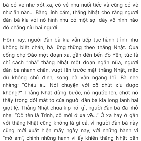
bà có vẻ như xót xa, có vẻ như nuối tiếc và cũng có vẻ
như ăn năn… Bằng linh cảm, thằng Nhật cho rằng người
đàn bà kia với nó hình như có một sợi dây vô hình nào
đó chằng níu hai người.
Hôm nay, người đàn bà kia vẫn tiếp tục hành trình như
không biết chán, bà lững thững theo thằng Nhật. Qua
cổng chợ Đào một đoạn xa, gần đến bến đò Yên, tức là
chỉ cách “nhà” thằng Nhật một đoạn ngắn nữa, người
đàn bà nhanh chân, vượt lên trước mặt thằng Nhật, mặc
dù không chủ định, song bà vẫn ngáng lối. Bà nhẹ
nhàng: “Cháu à… Nói chuyện với cô chút xíu được
không?” Thằng Nhật dừng bước, nó ngước lên, chợt nó
thấy trong đôi mắt to của người đàn bà kia long lanh hai
giọt lệ. Thằng Nhật chưa kịp nói gì, người đàn bà đã nhỏ
nhẹ: “Cô tên là Trinh, cô mới ở xa về…” Ở xa hay ở gần
với thằng Nhật cũng không là gì cả, vì người đàn bà này
cũng mới xuất hiện mấy ngày nay, với những hành vi
“mờ ám”, chính những hành vi ấy khiến thằng Nhật băn