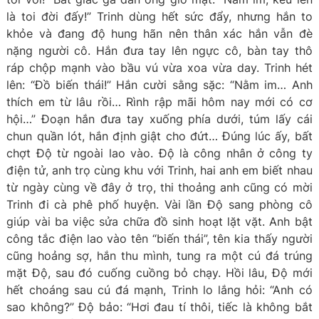
là toi đời đấy!” Trinh dùng hết sức đẩy, nhưng hắn to
khỏe và đang độ hung hãn nên thân xác hắn vẫn đè
nặng người cô. Hắn đưa tay lên ngực cô, bàn tay thô
ráp chộp mạnh vào bầu vú vừa xoa vừa day. Trinh hét
lên: “Đồ biến thái!” Hắn cười sằng sặc: “Nằm im… Anh
thích em từ lâu rồi… Rình rập mãi hôm nay mới có cơ
hội…” Đoạn hắn đưa tay xuống phía dưới, túm lấy cái
chun quần lót, hắn định giật cho đứt… Đúng lúc ấy, bất
chợt Độ từ ngoài lao vào. Độ là công nhân ở công ty
điện tử, anh trọ cùng khu với Trinh, hai anh em biết nhau
từ ngày cùng về đây ở trọ, thi thoảng anh cũng có mời
Trinh đi cà phê phố huyện. Vài lần Độ sang phòng cô
giúp vài ba việc sửa chữa đồ sinh hoạt lặt vặt. Anh bật
công tắc điện lao vào tên “biến thái”, tên kia thấy người
cũng hoảng sợ, hắn thu mình, tung ra một cú đá trúng
mặt Độ, sau đó cuống cuồng bỏ chạy. Hồi lâu, Độ mới
hết choáng sau cú đá mạnh, Trinh lo lắng hỏi: “Anh có
sao không?” Độ bảo: “Hơi đau tí thôi, tiếc là không bắt