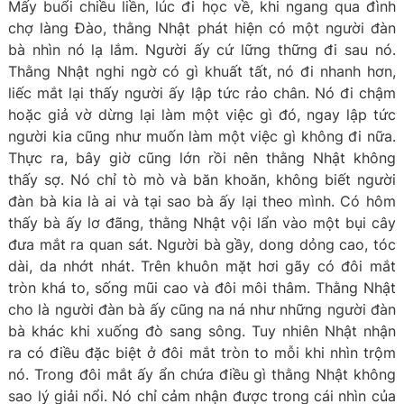
Mấy buổi chiều liền, lúc đi học về, khi ngang qua đình
chợ làng Đào, thằng Nhật phát hiện có một người đàn
bà nhìn nó lạ lắm. Người ấy cứ lững thững đi sau nó.
Thằng Nhật nghi ngờ có gì khuất tất, nó đi nhanh hơn,
liếc mắt lại thấy người ấy lập tức rảo chân. Nó đi chậm
hoặc giả vờ dừng lại làm một việc gì đó, ngay lập tức
người kia cũng như muốn làm một việc gì không đi nữa.
Thực ra, bây giờ cũng lớn rồi nên thằng Nhật không
thấy sợ. Nó chỉ tò mò và băn khoăn, không biết người
đàn bà kia là ai và tại sao bà ấy lại theo mình. Có hôm
thấy bà ấy lơ đãng, thằng Nhật vội lẩn vào một bụi cây
đưa mắt ra quan sát. Người bà gầy, dong dỏng cao, tóc
dài, da nhớt nhát. Trên khuôn mặt hơi gãy có đôi mắt
tròn khá to, sống mũi cao và đôi môi thâm. Thằng Nhật
cho là người đàn bà ấy cũng na ná như những người đàn
bà khác khi xuống đò sang sông. Tuy nhiên Nhật nhận
ra có điều đặc biệt ở đôi mắt tròn to mỗi khi nhìn trộm
nó. Trong đôi mắt ấy ẩn chứa điều gì thằng Nhật không
sao lý giải nổi. Nó chỉ cảm nhận được trong cái nhìn của