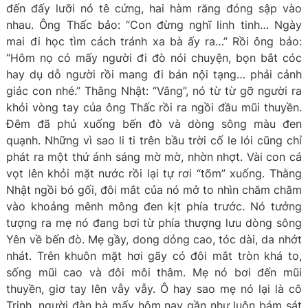
đến đấy lưỡi nó tê cứng, hai hàm răng đóng sập vào
nhau. Ông Thấc bảo: “Con đừng nghĩ linh tinh… Ngày
mai đi học tìm cách tránh xa bà ấy ra…” Rồi ông bảo:
“Hôm nọ có mấy người đi đò nói chuyện, bọn bắt cóc
hay dụ dỗ người rồi mang đi bán nội tạng… phải cảnh
giác con nhé.” Thằng Nhật: “Vâng”, nó từ từ gỡ người ra
khỏi vòng tay của ông Thấc rồi ra ngồi đầu mũi thuyền.
Đêm đã phủ xuống bến đò và dòng sông màu đen
quạnh. Những vì sao li ti trên bầu trời cố le lói cũng chỉ
phát ra một thứ ánh sáng mờ mờ, nhờn nhợt. Vài con cá
vọt lên khỏi mặt nước rồi lại tự rơi “tõm” xuống. Thằng
Nhật ngồi bó gối, đôi mắt của nó mở to nhìn chăm chăm
vào khoảng mênh mông đen kịt phía trước. Nó tưởng
tượng ra mẹ nó đang bơi từ phía thượng lưu dòng sông
Yên về bến đò. Mẹ gầy, dong dỏng cao, tóc dài, da nhớt
nhát. Trên khuôn mặt hơi gãy có đôi mắt tròn khá to,
sống mũi cao và đôi môi thâm. Mẹ nó bơi đến mũi
thuyền, giơ tay lên vẫy vẫy. Ô hay sao mẹ nó lại là cô
Trinh, người đàn bà mấy hôm nay gần như luôn bám sát