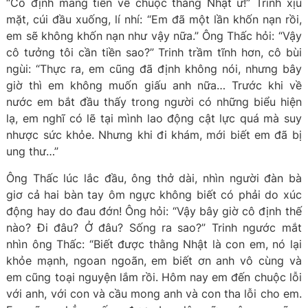
“Cô định mang tiền về chuộc thằng Nhật ư!” Trinh xịu
mặt, cúi đầu xuống, lí nhí: “Em đã một lần khốn nạn rồi,
em sẽ không khốn nạn như vậy nữa.” Ông Thấc hỏi: “Vậy
cô tưởng tôi cần tiền sao?” Trinh trầm tĩnh hơn, cô bùi
ngùi: “Thực ra, em cũng đã định không nói, nhưng bây
giờ thì em không muốn giấu anh nữa… Trước khi về
nước em bắt đầu thấy trong người có những biểu hiện
lạ, em nghĩ có lẽ tại mình lao động cật lực quá mà suy
nhược sức khỏe. Nhưng khi đi khám, mới biết em đã bị
ung thư…”
Ông Thấc lúc lắc đầu, ông thở dài, nhìn người đàn bà
giơ cả hai bàn tay ôm ngực không biết có phải do xúc
động hay do đau đớn! Ông hỏi: “Vậy bây giờ cô định thế
nào? Đi đâu? Ở đâu? Sống ra sao?” Trinh ngước mắt
nhìn ông Thấc: “Biết được thằng Nhật là con em, nó lại
khỏe mạnh, ngoan ngoãn, em biết ơn anh vô cùng và
em cũng toại nguyện lắm rồi. Hôm nay em đến chuộc lỗi
với anh, với con và cầu mong anh và con tha lỗi cho em.