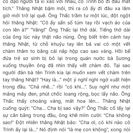
có dạo người ta xì xào với nhau, cô Trinh bỏ đi đâu mất
tích.” Thằng Nhật bặm môi, thì ra cô ấy đi đâu xa lắm
giờ mới trở lại quê. Ông Thấc trầm tư một lúc, đột ngột
hỏi thằng Nhật: “Cô ấy sấn sổ túm tay rồi vạch áo của
con lên à?” “Vâng!” Ông Thấc lại thở dài. Tiếng thở dài
của ông lúc này thật não nùng. Ông biết trên cánh tay
thằng Nhật, từ chỗ khuỷu tay lên bả vai có một vết
chàm thâm to bằng cái nắp hộp cao sao vàng. Hồi bế
đứa trẻ sơ sinh bị bỏ lại trong quán nước bà Sương
xuống thuyền ông đã nhìn thấy vết chàm đó. Tại sao
người đàn bà tên Trinh kia lại muốn xem vết chàm trên
tay thằng Nhật? “Hay là…” một ý nghĩ nghi ngờ xuất hiện
trong đầu. “Chả nhẽ…” rồi “có khi…”. Suy nghĩ như một
mảng mây đen, phút chốc loang rộng, bọc lấy não. Ông
Thấc thấy choáng váng, mắt hoa lên… Thằng Nhật
cuống quýt: “Cha… Cha bị sao vậy?” Ông Thấc cố lấy lại
sự cân bằng trong đầu, ông khẽ mỉm cười: “Cha không
sao!” Đột nhiên thằng Nhật bảo: “Cha ơi, có khi nào cô
Trinh ấy lại là…” Nó định nói “là mẹ con không”, xong nói