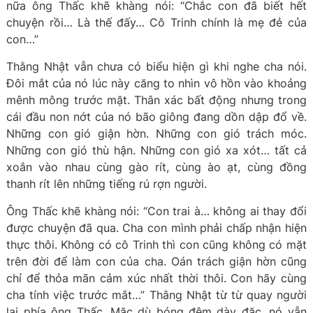
nữa ông Thấc khẽ khàng nói: “Chắc con đã biết hết
chuyện rồi… Là thế đấy… Cô Trinh chính là mẹ đẻ của
con…”
Thằng Nhật vẫn chưa có biểu hiện gì khi nghe cha nói.
Đôi mắt của nó lúc này căng to nhìn vô hồn vào khoảng
mênh mông trước mặt. Thân xác bất động nhưng trong
cái đầu non nớt của nó bão giông đang dồn dập đổ về.
Những con gió giận hờn. Những con gió trách móc.
Những con gió thù hận. Những con gió xa xót… tất cả
xoắn vào nhau cùng gào rít, cùng ào ạt, cùng đồng
thanh rít lên những tiếng rú rợn người.
Ông Thấc khẽ khàng nói: “Con trai à… không ai thay đổi
được chuyện đã qua. Cha con mình phải chấp nhận hiện
thực thôi. Không có cô Trinh thì con cũng không có mặt
trên đời để làm con của cha. Oán trách giận hờn cũng
chỉ để thỏa mãn cảm xúc nhất thời thôi. Con hãy cùng
cha tính việc trước mắt…” Thằng Nhật từ từ quay người
lại phía ông Thấc. Mặc dù bóng đêm dày đặc, nó vẫn