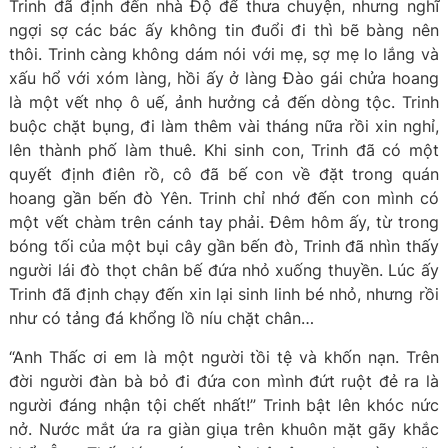
Trinh đã định đến nhà Độ để thưa chuyện, nhưng nghĩ
ngợi sợ các bác ấy không tin đuổi đi thì bẽ bàng nên
thôi. Trinh càng không dám nói với mẹ, sợ mẹ lo lắng và
xấu hổ với xóm làng, hồi ấy ở làng Đào gái chửa hoang
là một vết nhọ ô uế, ảnh hưởng cả đến dòng tộc. Trinh
buộc chặt bụng, đi làm thêm vài tháng nữa rồi xin nghỉ,
lên thành phố làm thuê. Khi sinh con, Trinh đã có một
quyết định điên rồ, cô đã bế con về đặt trong quán
hoang gần bến đò Yên. Trinh chỉ nhớ đến con mình có
một vết chàm trên cánh tay phải. Đêm hôm ấy, từ trong
bóng tối của một bụi cây gần bến đò, Trinh đã nhìn thấy
người lái đò thọt chân bế đứa nhỏ xuống thuyền. Lúc ấy
Trinh đã định chạy đến xin lại sinh linh bé nhỏ, nhưng rồi
như có tảng đá khổng lồ níu chặt chân…
“Anh Thấc ơi em là một người tồi tệ và khốn nạn. Trên
đời người đàn bà bỏ đi đứa con mình đứt ruột đẻ ra là
người đáng nhận tội chết nhất!” Trinh bật lên khóc nức
nở. Nước mắt ứa ra giàn giụa trên khuôn mặt gãy khắc