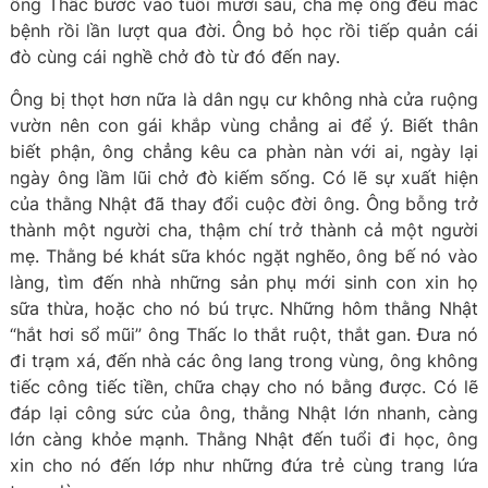
ông Thấc bước vào tuổi mười sáu, cha mẹ ông đều mắc
bệnh rồi lần lượt qua đời. Ông bỏ học rồi tiếp quản cái
đò cùng cái nghề chở đò từ đó đến nay.
Ông bị thọt hơn nữa là dân ngụ cư không nhà cửa ruộng
vườn nên con gái khắp vùng chẳng ai để ý. Biết thân
biết phận, ông chẳng kêu ca phàn nàn với ai, ngày lại
ngày ông lầm lũi chở đò kiếm sống. Có lẽ sự xuất hiện
của thằng Nhật đã thay đổi cuộc đời ông. Ông bỗng trở
thành một người cha, thậm chí trở thành cả một người
mẹ. Thằng bé khát sữa khóc ngặt nghẽo, ông bế nó vào
làng, tìm đến nhà những sản phụ mới sinh con xin họ
sữa thừa, hoặc cho nó bú trực. Những hôm thằng Nhật
“hắt hơi sổ mũi” ông Thấc lo thắt ruột, thắt gan. Đưa nó
đi trạm xá, đến nhà các ông lang trong vùng, ông không
tiếc công tiếc tiền, chữa chạy cho nó bằng được. Có lẽ
đáp lại công sức của ông, thằng Nhật lớn nhanh, càng
lớn càng khỏe mạnh. Thằng Nhật đến tuổi đi học, ông
xin cho nó đến lớp như những đứa trẻ cùng trang lứa