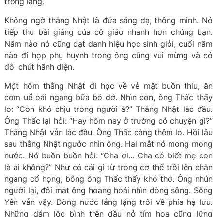
trong làng.
Không ngờ thằng Nhật là đứa sáng dạ, thông minh. Nó
tiếp thu bài giảng của cô giáo nhanh hơn chúng bạn.
Năm nào nó cũng đạt danh hiệu học sinh giỏi, cuối năm
nào đi họp phụ huynh trong ông cũng vui mừng và có
đôi chút hãnh diện.
Một hôm thằng Nhật đi học về vẻ mặt buồn thiu, ăn
cơm uể oải ngang bữa bỏ dở. Nhìn con, ông Thấc thấy
lo: “Con khó chịu trong người à?” Thằng Nhật lắc đầu.
Ông Thấc lại hỏi: “Hay hôm nay ở trường có chuyện gì?”
Thằng Nhật vẫn lắc đầu. Ông Thấc càng thêm lo. Hồi lâu
sau thằng Nhật ngước nhìn ông. Hai mắt nó mong mọng
nước. Nó buồn buồn hỏi: “Cha ơi… Cha có biết mẹ con
là ai không?” Như có cái gì từ trong cơ thể trồi lên chặn
ngang cổ họng, bỗng ông Thấc thấy khó thở. Ông nhún
người lại, đôi mắt ông hoang hoải nhìn dòng sông. Sông
Yên vẫn vậy. Dòng nước lẳng lặng trôi về phía hạ lưu.
Những đám lộc bình trên đầu nở tím hoa cũng lững