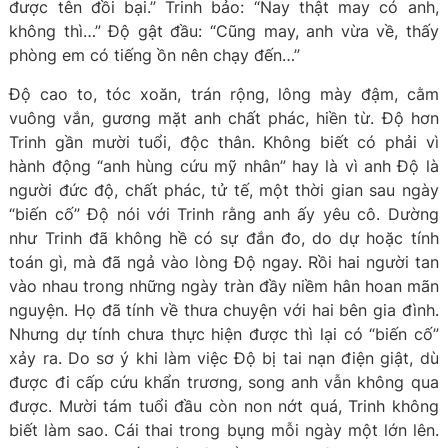
được tên đồi bại.” Trinh bảo: “Nay thật may có anh,
không thì…” Độ gật đầu: “Cũng may, anh vừa về, thấy
phòng em có tiếng ồn nên chạy đến…”
Độ cao to, tóc xoăn, trán rộng, lông mày đậm, cằm
vuông vắn, gương mặt anh chất phác, hiền từ. Độ hơn
Trinh gần mười tuổi, độc thân. Không biết có phải vì
hành động “anh hùng cứu mỹ nhân” hay là vì anh Độ là
người đức độ, chất phác, tử tế, một thời gian sau ngày
“biến cố” Độ nói với Trinh rằng anh ấy yêu cô. Dường
như Trinh đã không hề có sự đắn đo, do dự hoặc tính
toán gì, mà đã ngả vào lòng Độ ngay. Rồi hai người tan
vào nhau trong những ngày tràn đầy niềm hân hoan mãn
nguyện. Họ đã tính về thưa chuyện với hai bên gia đình.
Nhưng dự tính chưa thực hiện được thì lại có “biến cố”
xảy ra. Do sơ ý khi làm việc Độ bị tai nạn điện giật, dù
được đi cấp cứu khẩn trương, song anh vẫn không qua
được. Mười tám tuổi đầu còn non nớt quá, Trinh không
biết làm sao. Cái thai trong bụng mỗi ngày một lớn lên.