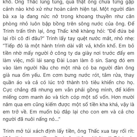
khổ. Ông Thấc lúng túng, quả thật ông chưa từng gặp
cảnh nào khó xử như hoàn cảnh hiện tại. Một người đàn
bà xa lạ đang nức nở trong khoang thuyền như căn
phòng nhỏ luôn bập bồng trên sông nước của ông. Để
Trinh trấn tĩnh lại, ông Thấc khẽ khàng hỏi: “Để đứa bé
lại rồi cô đi đâu?” Trinh lấy tay quệt nước mắt, nhỏ nhẹ:
“Tiếp đó là một hành trình dài vất vả, khốn khổ. Em bỏ
tiền nhờ mấy người ở công ty da giày nơi trước đấy em
làm việc, mối lái sang Đài Loan làm ô sin. Sang đó em
vào làm người hầu cho một nhà có ba người đàn ông
già nua ốm yếu. Em cơm bưng nước rót, tắm rửa, thay
quần áo và cả có lúc trở thành trò tiêu khiển cho họ.
Cực chẳng đã nhưng em vẫn phải gồng mình, để kiếm
miếng cơm manh áo và tích cóp một số vốn. Hơn mười
năm qua em cũng kiếm được một số tiền kha khá, vậy là
em trở về. Em muốn bù đắp lại cho con em và cả cho
người đã nuôi nấng nó…”
Trinh mở túi xách định lấy tiền, ông Thấc xua tay rối rít: