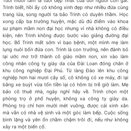
Tuổi mười tám là tuổi đẹp nhất của đời người con gái.
Trinh biết, hồi ấy cô không xinh đẹp như nhiều đứa cùng
trang lứa, song người ta bảo Trinh có duyên thầm. Học
xong cấp ba trường huyện, mặc dù đủ điểm vào khoa
sư phạm mầm non đại học nhưng vì nhà không có điều
kiện, nên Trinh không được bước vào giảng đường đại
học. Bố Trinh mất sớm vì bạo bệnh, một mình mẹ làm
lụng nuôi bốn đứa con. Trinh là con trưởng, nên đành bỏ
lại ước mơ trở thành cô giáo mầm non, xin vào làm
công nhân công ty giày da của Đài Loan đóng chân ở
khu công nghiệp Đại Phú. Từ làng Đào lên khu công
nghiệp hơn hai mươi cây số, cô không có xe máy, đi lại
bằng xe buýt vừa tốn tiền lại có hôm bị trễ giờ làm. Mẹ
bảo cô thuê nhà, ngày nghỉ hãy về. Trinh chọn một
phòng trọ ở phố huyện, không xa công ty giày da.
Phòng trọ chỉ hơn mười mét vuông, được cái xinh xắn
mà vẫn có nhà vệ sinh và một góc làm bếp. Cuộc sống
bình lặng và yên ổn chầm chậm trôi đi, nếu như không
xảy ra một biến cố.