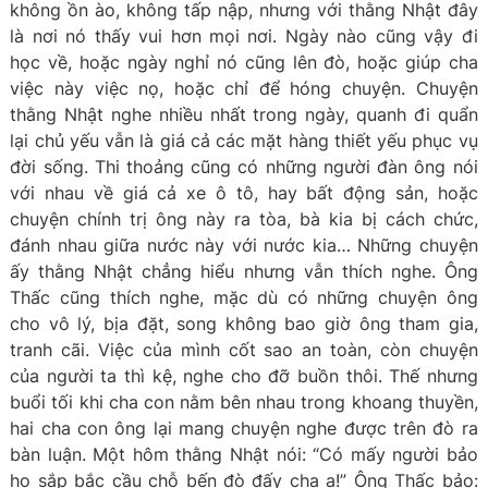
không ồn ào, không tấp nập, nhưng với thằng Nhật đây
là nơi nó thấy vui hơn mọi nơi. Ngày nào cũng vậy đi
học về, hoặc ngày nghỉ nó cũng lên đò, hoặc giúp cha
việc này việc nọ, hoặc chỉ để hóng chuyện. Chuyện
thằng Nhật nghe nhiều nhất trong ngày, quanh đi quẩn
lại chủ yếu vẫn là giá cả các mặt hàng thiết yếu phục vụ
đời sống. Thi thoảng cũng có những người đàn ông nói
với nhau về giá cả xe ô tô, hay bất động sản, hoặc
chuyện chính trị ông này ra tòa, bà kia bị cách chức,
đánh nhau giữa nước này với nước kia… Những chuyện
ấy thằng Nhật chẳng hiểu nhưng vẫn thích nghe. Ông
Thấc cũng thích nghe, mặc dù có những chuyện ông
cho vô lý, bịa đặt, song không bao giờ ông tham gia,
tranh cãi. Việc của mình cốt sao an toàn, còn chuyện
của người ta thì kệ, nghe cho đỡ buồn thôi. Thế nhưng
buổi tối khi cha con nằm bên nhau trong khoang thuyền,
hai cha con ông lại mang chuyện nghe được trên đò ra
bàn luận. Một hôm thằng Nhật nói: “Có mấy người bảo
họ sắp bắc cầu chỗ bến đò đấy cha ạ!” Ông Thấc bảo: