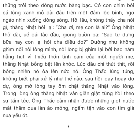
thững trôi theo dòng nước bàng bạc. Có con chim bói
cá lông xanh mỏ dài đậu trên một đám lộc bình, ngơ
ngáo nhìn xuống dòng sông. Hồi lâu, không thấy cha nói
gì, thằng Nhật hỏi lại: “Cha ơi, mẹ con là ai?” Ông Nhật
thở dài, uể oải lắc đầu, giọng buồn bã: “Sao tự dưng
bữa nay con lại hỏi cha điều đó?” Dường như không
ghìm nổi nỗi lòng mình, nỗi lòng bị ghim lại bởi bao năm
hẫng hụt vì thiếu thốn tình cảm của một người mẹ,
thằng Nhật bỗng bật lên khóc. Lúc đầu chỉ thút thít, rồi
bỗng nhiên nó òa lên nức nở. Ông Thấc lúng túng,
không biết phải xử lý như thế nào, sau hồi loay hoay do
dự, ông mở lòng tay ôm chặt thằng Nhật vào lòng.
Trong lòng ông thằng Nhật vẫn giần giật từng hồi theo
sự tấm tức. Ông Thấc cảm nhận được những giọt nước
mắt thấm qua làn áo mỏng, ngấm tận vào con tim già
nua yếu ớt.
*