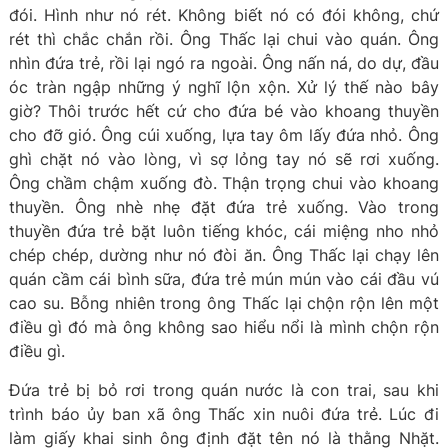
đói. Hình như nó rét. Không biết nó có đói không, chứ
rét thì chắc chắn rồi. Ông Thấc lại chui vào quán. Ông
nhìn đứa trẻ, rồi lại ngó ra ngoài. Ông nấn ná, do dự, đầu
óc tràn ngập những ý nghĩ lộn xộn. Xử lý thế nào bây
giờ? Thôi trước hết cứ cho đứa bé vào khoang thuyền
cho đỡ gió. Ông cúi xuống, lựa tay ôm lấy đứa nhỏ. Ông
ghì chặt nó vào lòng, vì sợ lỏng tay nó sẽ rơi xuống.
Ông chầm chậm xuống đò. Thận trọng chui vào khoang
thuyền. Ông nhè nhẹ đặt đứa trẻ xuống. Vào trong
thuyền đứa trẻ bặt luôn tiếng khóc, cái miệng nho nhỏ
chép chép, dường như nó đòi ăn. Ông Thấc lại chạy lên
quán cầm cái bình sữa, đứa trẻ mún mún vào cái đầu vú
cao su. Bỗng nhiên trong ông Thấc lại chộn rộn lên một
điều gì đó mà ông không sao hiểu nổi là mình chộn rộn
điều gì.
Đứa trẻ bị bỏ rơi trong quán nước là con trai, sau khi
trình báo ủy ban xã ông Thấc xin nuôi đứa trẻ. Lúc đi
làm giấy khai sinh ông định đặt tên nó là thằng Nhặt.