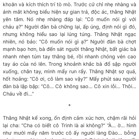
khoăn và kích thích trí tò mò. Trước cử chỉ nhẹ nhàng và
ánh mắt không biểu hiện sự gian trá, độc ác, thằng Nhật
yên tâm. Nó nhẹ nhàng đáp lại: “Cô muốn nói gì với
cháu ạ?” Người đàn bà chững lại, ấp úng, định nói gì đó,
nhưng không hiểu sao lại lúng túng. Thằng Nhật ngạc
nhiên, nó bảo: “Cô muốn nói gì ạ?” Người đàn bà chợt
mạnh bạo hơn, bà đến sát người thằng Nhật, bất giác bà
nhanh nhẹn túm tay thằng bé, rồi nhanh chóng vén cao
tay áo của nó lên. Trong khoảnh khắc bà đổ sập người
xuống, chân tay, mình mẩy run rẩy. Thằng Nhật sợ quá,
hốt hoảng: “Cô ơi, cô làm sao vậy?” Mấy phút sau người
đàn bà lập bập: “Cô… Cô không sao… Cô xin lỗi… Thôi…
Cháu về đi…”
*
Thằng Nhật kể xong, ổn định cảm xúc hơn, chậm rãi hỏi
lại cha: “Cha có biết cô Trinh là ai không?” “À… ờ… hình
như mười mấy năm trước cô ấy người làng Đào… bỗng