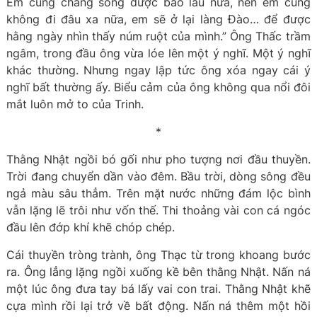
Em cũng chẳng sống được bao lâu nữa, nên em cũng
không đi đâu xa nữa, em sẽ ở lại làng Đào… để được
hằng ngày nhìn thấy núm ruột của mình.” Ông Thấc trầm
ngâm, trong đầu ông vừa lóe lên một ý nghĩ. Một ý nghĩ
khác thường. Nhưng ngay lập tức ông xóa ngay cái ý
nghĩ bất thường ấy. Biểu cảm của ông không qua nổi đôi
mắt luôn mở to của Trinh.
*
Thằng Nhật ngồi bó gối như pho tượng nơi đầu thuyền.
Trời đang chuyển dần vào đêm. Bầu trời, dòng sông đều
ngả màu sâu thẳm. Trên mặt nước những đám lộc bình
vẫn lặng lẽ trôi như vốn thế. Thi thoảng vài con cá ngóc
đầu lên đớp khí khẽ chóp chép.
Cái thuyền tròng trành, ông Thạc từ trong khoang bước
ra. Ông lẳng lặng ngồi xuống kề bên thằng Nhật. Nấn ná
một lúc ông đưa tay bá lấy vai con trai. Thằng Nhật khẽ
cựa mình rồi lại trở về bất động. Nấn ná thêm một hồi