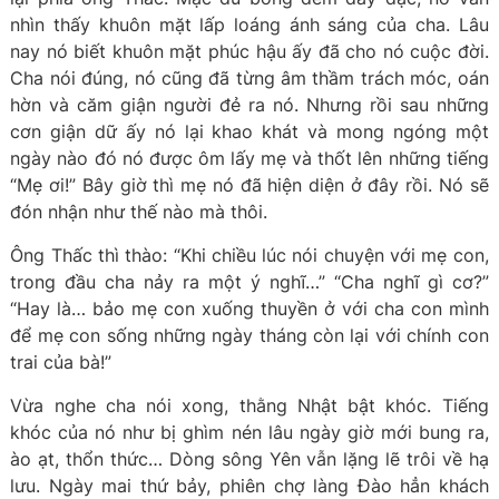
nhìn thấy khuôn mặt lấp loáng ánh sáng của cha. Lâu
nay nó biết khuôn mặt phúc hậu ấy đã cho nó cuộc đời.
Cha nói đúng, nó cũng đã từng âm thầm trách móc, oán
hờn và căm giận người đẻ ra nó. Nhưng rồi sau những
cơn giận dữ ấy nó lại khao khát và mong ngóng một
ngày nào đó nó được ôm lấy mẹ và thốt lên những tiếng
“Mẹ ơi!” Bây giờ thì mẹ nó đã hiện diện ở đây rồi. Nó sẽ
đón nhận như thế nào mà thôi.
Ông Thấc thì thào: “Khi chiều lúc nói chuyện với mẹ con,
trong đầu cha nảy ra một ý nghĩ…” “Cha nghĩ gì cơ?”
“Hay là… bảo mẹ con xuống thuyền ở với cha con mình
để mẹ con sống những ngày tháng còn lại với chính con
trai của bà!”
Vừa nghe cha nói xong, thằng Nhật bật khóc. Tiếng
khóc của nó như bị ghìm nén lâu ngày giờ mới bung ra,
ào ạt, thổn thức… Dòng sông Yên vẫn lặng lẽ trôi về hạ
lưu. Ngày mai thứ bảy, phiên chợ làng Đào hẳn khách