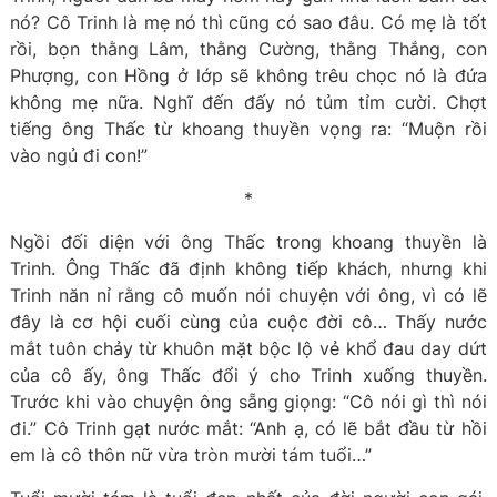
nó? Cô Trinh là mẹ nó thì cũng có sao đâu. Có mẹ là tốt
rồi, bọn thằng Lâm, thằng Cường, thằng Thắng, con
Phượng, con Hồng ở lớp sẽ không trêu chọc nó là đứa
không mẹ nữa. Nghĩ đến đấy nó tủm tỉm cười. Chợt
tiếng ông Thấc từ khoang thuyền vọng ra: “Muộn rồi
vào ngủ đi con!”
*
Ngồi đối diện với ông Thấc trong khoang thuyền là
Trinh. Ông Thấc đã định không tiếp khách, nhưng khi
Trinh năn nỉ rằng cô muốn nói chuyện với ông, vì có lẽ
đây là cơ hội cuối cùng của cuộc đời cô… Thấy nước
mắt tuôn chảy từ khuôn mặt bộc lộ vẻ khổ đau day dứt
của cô ấy, ông Thấc đổi ý cho Trinh xuống thuyền.
Trước khi vào chuyện ông sẵng giọng: “Cô nói gì thì nói
đi.” Cô Trinh gạt nước mắt: “Anh ạ, có lẽ bắt đầu từ hồi
em là cô thôn nữ vừa tròn mười tám tuổi…”