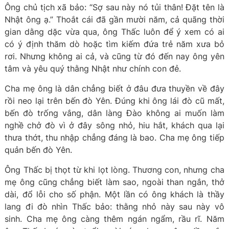
Ông chủ tịch xã bảo: “Sợ sau này nó tủi thân! Đặt tên là
Nhật ông ạ.” Thoắt cái đã gần mười năm, cả quãng thời
gian dằng dặc vừa qua, ông Thấc luôn để ý xem có ai
có ý định thăm dò hoặc tìm kiếm đứa trẻ năm xưa bỏ
rơi. Nhưng không ai cả, và cũng từ đó đến nay ông yên
tâm và yêu quý thằng Nhật như chính con đẻ.
Cha mẹ ông là dân chẳng biết ở đâu đưa thuyền về đây
rồi neo lại trên bến đò Yên. Đúng khi ông lái đò cũ mất,
bến đò trống vắng, dân làng Đào không ai muốn làm
nghề chở đò vì ở đây sông nhỏ, hiu hắt, khách qua lại
thưa thớt, thu nhập chẳng đáng là bao. Cha mẹ ông tiếp
quản bến đò Yên.
Ông Thấc bị thọt từ khi lọt lòng. Thương con, nhưng cha
mẹ ông cũng chẳng biết làm sao, ngoài than ngắn, thở
dài, đổ lỗi cho số phận. Một lần có ông khách là thầy
lang đi đò nhìn Thấc bảo: thằng nhỏ này sau này vô
sinh. Cha mẹ ông càng thêm ngán ngẩm, rầu rĩ. Năm