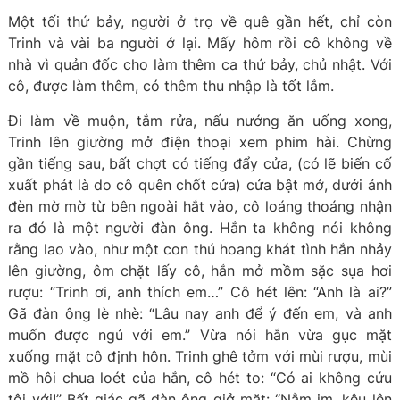
Một tối thứ bảy, người ở trọ về quê gần hết, chỉ còn
Trinh và vài ba người ở lại. Mấy hôm rồi cô không về
nhà vì quản đốc cho làm thêm ca thứ bảy, chủ nhật. Với
cô, được làm thêm, có thêm thu nhập là tốt lắm.
Đi làm về muộn, tắm rửa, nấu nướng ăn uống xong,
Trinh lên giường mở điện thoại xem phim hài. Chừng
gần tiếng sau, bất chợt có tiếng đẩy cửa, (có lẽ biến cố
xuất phát là do cô quên chốt cửa) cửa bật mở, dưới ánh
đèn mờ mờ từ bên ngoài hắt vào, cô loáng thoáng nhận
ra đó là một người đàn ông. Hắn ta không nói không
rằng lao vào, như một con thú hoang khát tình hắn nhảy
lên giường, ôm chặt lấy cô, hắn mở mồm sặc sụa hơi
rượu: “Trinh ơi, anh thích em…” Cô hét lên: “Anh là ai?”
Gã đàn ông lè nhè: “Lâu nay anh để ý đến em, và anh
muốn được ngủ với em.” Vừa nói hắn vừa gục mặt
xuống mặt cô định hôn. Trinh ghê tởm với mùi rượu, mùi
mồ hôi chua loét của hắn, cô hét to: “Có ai không cứu
tôi với!” Bất giác gã đàn ông giở mặt: “Nằm im, kêu lên