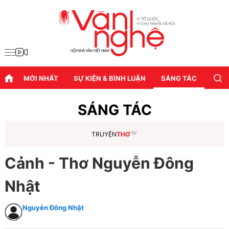
MỚI NHẤT
SỰ KIỆN & BÌNH LUẬN
SÁNG TÁC
DIỄN
SÁNG TÁC
TRUYỆN
THƠ
Cảnh - Thơ Nguyễn Đông
Nhật
Nguyễn Đông Nhật