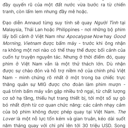
đầy quyến rũ của một đất nước vừa bước ra từ chiến
tranh, còn lấm lem nhưng đầy mê hoặc.
Đạo diễn Annaud từng suy tính sẽ quay
Người Tình
tại
Malaysia, Thái Lan hoặc Philippines - nơi những bộ phim
lấy bối cảnh ở Việt Nam như
Apocalypse Now
hay
Good
Morning, Vietnam
được bấm máy - trước khi ông nhận
ra không một nơi nào có thể thay thế được bối cảnh của
cuốn tự truyện nguyên tác. Nhưng ở thời điểm đó, quay
phim ở Việt Nam vẫn là một thử thách lớn. Dù nhận
được sự chào đón và hỗ trợ niềm nở của chính phủ Việt
Nam - minh chứng rõ nhất ở một trong ba chiếc trực
thăng quân sự MIG được cho đoàn làm phim mượn -
quá trình bấm máy vẫn gặp nhiều trở ngại, từ chất lượng
cơ sở hạ tầng, thiếu hụt trang thiết bị, tới một số sự gò
bó nhất định từ cơ quan chức năng: các cảnh nhạy cảm
của bộ phim không được phép quay tại Việt Nam.
The
Lover
là một nỗ lực tốn kém và gian truân, kéo dài suốt
năm tháng quay với chi phí lên tới 30 triệu USD. Song