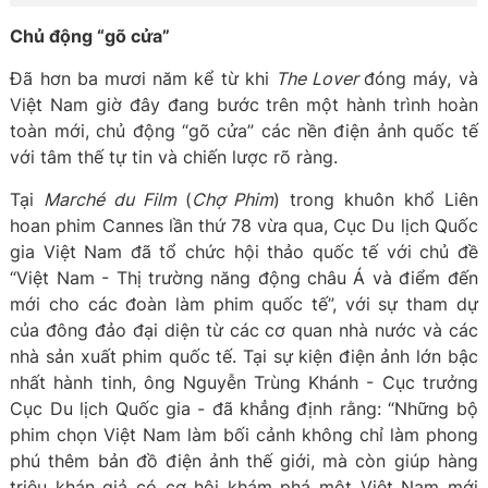
Chủ động “gõ cửa”
Đã hơn ba mươi năm kể từ khi
The Lover
đóng máy, và
Việt Nam giờ đây đang bước trên một hành trình hoàn
toàn mới, chủ động “gõ cửa” các nền điện ảnh quốc tế
với tâm thế tự tin và chiến lược rõ ràng.
Tại
Marché du Film
(
Chợ Phim
) trong khuôn khổ Liên
hoan phim Cannes lần thứ 78 vừa qua, Cục Du lịch Quốc
gia Việt Nam đã tổ chức hội thảo quốc tế với chủ đề
“Việt Nam - Thị trường năng động châu Á và điểm đến
mới cho các đoàn làm phim quốc tế”, với sự tham dự
của đông đảo đại diện từ các cơ quan nhà nước và các
nhà sản xuất phim quốc tế. Tại sự kiện điện ảnh lớn bậc
nhất hành tinh, ông Nguyễn Trùng Khánh - Cục trưởng
Cục Du lịch Quốc gia - đã khẳng định rằng: “Những bộ
phim chọn Việt Nam làm bối cảnh không chỉ làm phong
phú thêm bản đồ điện ảnh thế giới, mà còn giúp hàng
triệu khán giả có cơ hội khám phá một Việt Nam mới