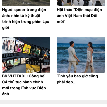
Người queer trong điện
Hội thảo “Diện mạo điện
ảnh: nhìn từ kỹ thuật
ảnh Việt Nam thời Đổi
trình hiện trong phim Lạc
mới”
giới
Bộ VHTT&DL: Công bố
Tình yêu bao giờ cũng
04 thủ tục hành chính
phải đẹp...
mới trong lĩnh vực Điện
ảnh