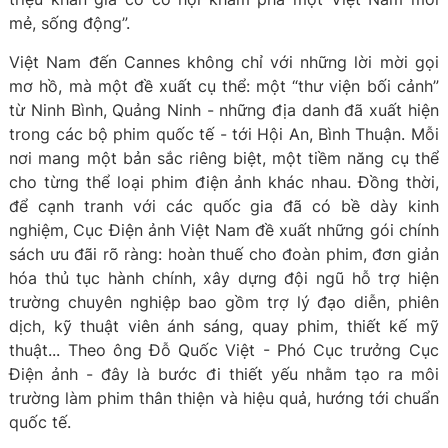
mẻ, sống động”.
Việt Nam đến Cannes không chỉ với những lời mời gọi
mơ hồ, mà một đề xuất cụ thể: một “thư viện bối cảnh”
từ Ninh Bình, Quảng Ninh - những địa danh đã xuất hiện
trong các bộ phim quốc tế - tới Hội An, Bình Thuận. Mỗi
nơi mang một bản sắc riêng biệt, một tiềm năng cụ thể
cho từng thể loại phim điện ảnh khác nhau. Đồng thời,
để cạnh tranh với các quốc gia đã có bề dày kinh
nghiệm, Cục Điện ảnh Việt Nam đề xuất những gói chính
sách ưu đãi rõ ràng: hoàn thuế cho đoàn phim, đơn giản
hóa thủ tục hành chính, xây dựng đội ngũ hỗ trợ hiện
trường chuyên nghiệp bao gồm trợ lý đạo diễn, phiên
dịch, kỹ thuật viên ánh sáng, quay phim, thiết kế mỹ
thuật... Theo ông Đỗ Quốc Việt - Phó Cục trưởng Cục
Điện ảnh - đây là bước đi thiết yếu nhằm tạo ra môi
trường làm phim thân thiện và hiệu quả, hướng tới chuẩn
quốc tế.