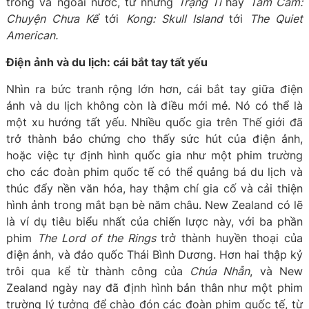
trong và ngoài nước, từ những
Trạng Tí
hay
Tấm Cám:
Chuyện Chưa Kể
tới
Kong: Skull Island
tới
The Quiet
American.
Điện ảnh và du lịch: cái bắt tay tất yếu
Nhìn ra bức tranh rộng lớn hơn, cái bắt tay giữa điện
ảnh và du lịch không còn là điều mới mẻ. Nó có thể là
một xu hướng tất yếu. Nhiều quốc gia trên Thế giới đã
trở thành bảo chứng cho thấy sức hút của điện ảnh,
hoặc việc tự định hình quốc gia như một phim trường
cho các đoàn phim quốc tế có thể quảng bá du lịch và
thúc đẩy nền văn hóa, hay thậm chí gia cố và cải thiện
hình ảnh trong mắt bạn bè năm châu. New Zealand có lẽ
là ví dụ tiêu biểu nhất của chiến lược này, với ba phần
phim
The Lord of the Rings
trở thành huyền thoại của
điện ảnh, và đảo quốc Thái Bình Dương. Hơn hai thập kỷ
trôi qua kể từ thành công của
Chúa Nhẫn
, và New
Zealand ngày nay đã định hình bản thân như một phim
trường lý tưởng để chào đón các đoàn phim quốc tế, từ