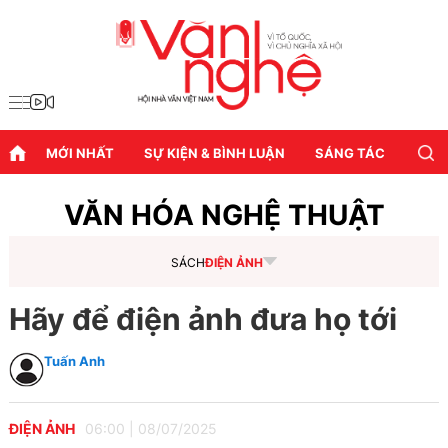
MỚI NHẤT
SỰ KIỆN & BÌNH LUẬN
SÁNG TÁC
DIỄN
VĂN HÓA NGHỆ THUẬT
SÁCH
ĐIỆN ẢNH
Hãy để điện ảnh đưa họ tới
Tuấn Anh
ĐIỆN ẢNH
06:00
|
08/07/2025