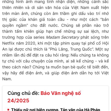
những hình ảnh mang tính nhận diện, những cảnh sắc
thiên nhiên và di sản văn hóa của Việt Nam xuất hiện
trên màn ảnh, chúng còn âm thầm ghi dấu vào trí nhớ
thị giác của khán giả toàn cầu - như một cách “bản
quyền ngầm” cho đất nước. Chúng sẽ phần nào trở
thành tấm khiên giúp hạn chế những sự sai lệch, như
trường hợp của series
Madam Secretary
phát sóng trên
Netflix năm 2020, khi một tập phim quay tại phố cổ Hội
An lại được chú thích là “Phù Lăng, Trung Quốc”. Một sự
nhầm lẫn đủ để đặt ra câu hỏi rằng: Nếu chúng ta không
tự chủ với câu chuyện của mình, ai sẽ kể chúng - và kể
theo cách nào? Chúng ta muốn bạn bè quốc tế biết đến,
vậy hãy để điện ảnh, và giúp điện ảnh dẫn họ tới Việt
Nam.
Cùng chủ đề:
Báo Văn nghệ số
24/2025
Thiếu nữ nơi biên cương. Tản văn của Hà Pháp