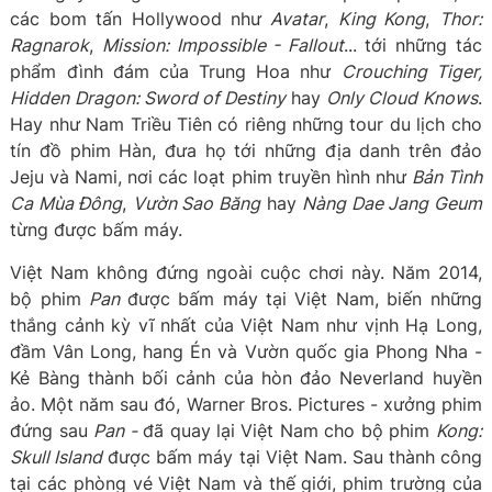
các bom tấn Hollywood như
Avatar
,
King Kong
,
Thor:
Ragnarok
,
Mission: Impossible - Fallout
... tới những tác
phẩm đình đám của Trung Hoa như
Crouching Tiger,
Hidden Dragon: Sword of Destiny
hay
Only Cloud Knows
.
Hay như Nam Triều Tiên có riêng những tour du lịch cho
tín đồ phim Hàn, đưa họ tới những địa danh trên đảo
Jeju và Nami, nơi các loạt phim truyền hình như
Bản Tình
Ca Mùa Đông
,
Vườn Sao Băng
hay
Nàng Dae Jang Geum
từng được bấm máy.
Việt Nam không đứng ngoài cuộc chơi này. Năm 2014,
bộ phim
Pan
được bấm máy tại Việt Nam, biến những
thắng cảnh kỳ vĩ nhất của Việt Nam như vịnh Hạ Long,
đầm Vân Long, hang Én và Vườn quốc gia Phong Nha -
Kẻ Bàng thành bối cảnh của hòn đảo Neverland huyền
ảo. Một năm sau đó, Warner Bros. Pictures - xưởng phim
đứng sau
Pan -
đã quay lại Việt Nam cho bộ phim
Kong:
Skull Island
được bấm máy tại Việt Nam. Sau thành công
tại các phòng vé Việt Nam và thế giới, phim trường của