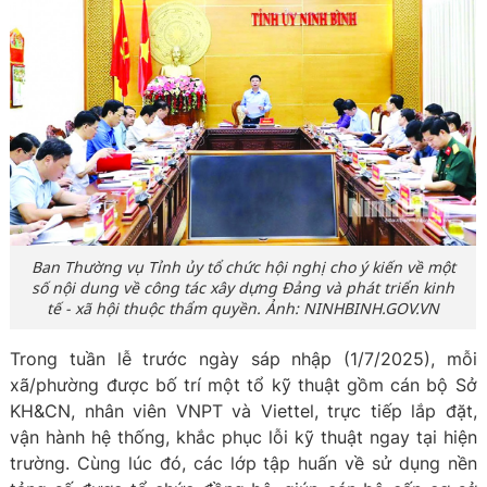
Ban Thường vụ Tỉnh ủy tổ chức hội nghị cho ý kiến về một
số nội dung về công tác xây dựng Đảng và phát triển kinh
tế - xã hội thuộc thẩm quyền. Ảnh: NINHBINH.GOV.VN
Trong tuần lễ trước ngày sáp nhập (1/7/2025), mỗi
xã/phường được bố trí một tổ kỹ thuật gồm cán bộ Sở
KH&CN, nhân viên VNPT và Viettel, trực tiếp lắp đặt,
vận hành hệ thống, khắc phục lỗi kỹ thuật ngay tại hiện
trường. Cùng lúc đó, các lớp tập huấn về sử dụng nền