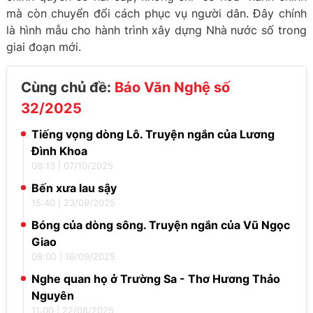
mà còn chuyển đổi cách phục vụ người dân. Đây chính
là hình mẫu cho hành trình xây dựng Nhà nước số trong
giai đoạn mới.
Cùng chủ đề:
Báo Văn Nghệ số
32/2025
Tiếng vọng dòng Lô. Truyện ngắn của Lương
Đình Khoa
08:13
|
07/10/2025
Bến xưa lau sậy
15:40
|
23/09/2025
Bóng của dòng sông. Truyện ngắn của Vũ Ngọc
Giao
08:00
|
16/09/2025
Nghe quan họ ở Trường Sa - Thơ Hương Thảo
Nguyên
11:00
|
22/08/2025