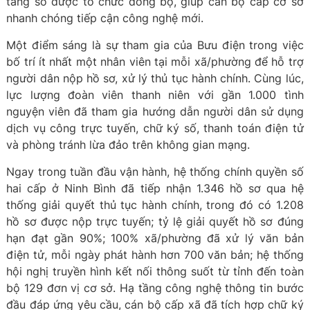
tảng số được tổ chức đồng bộ, giúp cán bộ cấp cơ sở
nhanh chóng tiếp cận công nghệ mới.
Một điểm sáng là sự tham gia của Bưu điện trong việc
bố trí ít nhất một nhân viên tại mỗi xã/phường để hỗ trợ
người dân nộp hồ sơ, xử lý thủ tục hành chính. Cùng lúc,
lực lượng đoàn viên thanh niên với gần 1.000 tình
nguyện viên đã tham gia hướng dẫn người dân sử dụng
dịch vụ công trực tuyến, chữ ký số, thanh toán điện tử
và phòng tránh lừa đảo trên không gian mạng.
Ngay trong tuần đầu vận hành, hệ thống chính quyền số
hai cấp ở Ninh Bình đã tiếp nhận 1.346 hồ sơ qua hệ
thống giải quyết thủ tục hành chính, trong đó có 1.208
hồ sơ được nộp trực tuyến; tỷ lệ giải quyết hồ sơ đúng
hạn đạt gần 90%; 100% xã/phường đã xử lý văn bản
điện tử, mỗi ngày phát hành hơn 700 văn bản; hệ thống
hội nghị truyền hình kết nối thông suốt từ tỉnh đến toàn
bộ 129 đơn vị cơ sở. Hạ tầng công nghệ thông tin bước
đầu đáp ứng yêu cầu, cán bộ cấp xã đã tích hợp chữ ký