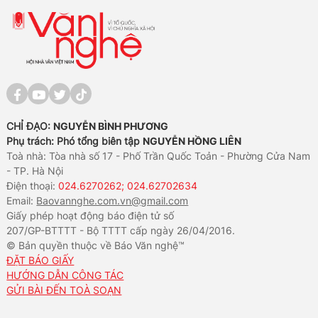
CHỈ ĐẠO:
NGUYỄN BÌNH PHƯƠNG
Phụ trách: Phó tổng biên tập
NGUYỄN HỒNG LIÊN
Toà nhà: Tòa nhà số 17 - Phố Trần Quốc Toản - Phường Cửa Nam
- TP. Hà Nội
Điện thoại:
024.6270262; 024.62702634
Email:
Baovannghe.com.vn@gmail.com
Giấy phép hoạt động báo điện tử số
207/GP-BTTTT - Bộ TTTT cấp ngày 26/04/2016.
© Bản quyền thuộc về Báo Văn nghệ™
ĐẶT BÁO GIẤY
HƯỚNG DẪN CÔNG TÁC
GỬI BÀI ĐẾN TOÀ SOẠN