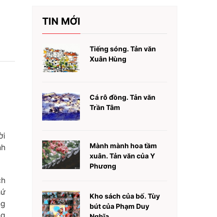
TIN MỚI
Tiếng sóng. Tản văn
Xuân Hùng
Cá rô đồng. Tản văn
Trần Tâm
ời
Mành mành hoa tầm
nh
xuân. Tản văn của Y
Phương
ch
hứ
Kho sách của bố. Tùy
ng
bút của Phạm Duy
ng
Nghĩa