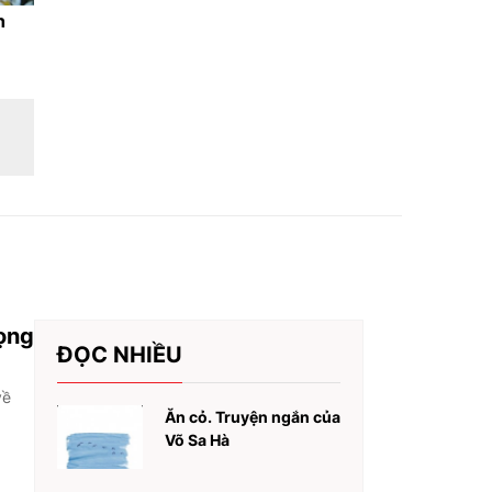
h
rọng
ĐỌC NHIỀU
về
Ăn cỏ. Truyện ngắn của
Võ Sa Hà