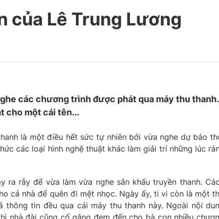
n của Lê Trung Lương
 nghe các chương trình được phát qua máy thu thanh.
 cho một cái tên...
hanh là một điều hết sức tự nhiên bởi vừa nghe dự báo th
ức các loại hình nghệ thuật khác làm giải trí những lúc rả
ày ra rẫy để vừa làm vừa nghe sân khấu truyền thanh. Cá
ho cả nhà để quên đi mệt nhọc. Ngày ấy, ti vi còn là một t
 cả thông tin đều qua cái máy thu thanh này. Ngoài nội du
 thì nhà đài cũng cố gắng đem đến cho bà con nhiều chươ