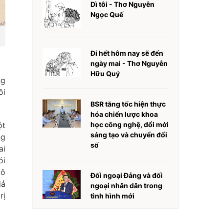
Dì tôi - Thơ Nguyễn
Ngọc Quế
Đi hết hôm nay sẽ đến
ngày mai - Thơ Nguyễn
Hữu Quý
ng
ồi
BSR tăng tốc hiện thực
hóa chiến lược khoa
ột
học công nghệ, đổi mới
sáng tạo và chuyển đổi
ng
số
ai
ói
cô
Đối ngoại Đảng và đối
iả
ngoại nhân dân trong
rị
tình hình mới