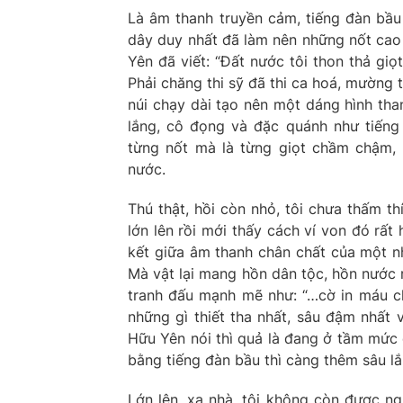
Là âm thanh truyền cảm, tiếng đàn bầu
dây duy nhất đã làm nên những nốt cao 
Yên đã viết: “Đất nước tôi thon thả gi
Phải chăng thi sỹ đã thi ca hoá, mường 
núi chạy dài tạo nên một dáng hình tha
lắng, cô đọng và đặc quánh như tiếng
từng nốt mà là từng giọt chầm chậm,
nước.
Thú thật, hồi còn nhỏ, tôi chưa thấm t
lớn lên rồi mới thấy cách ví von đó rất 
kết giữa âm thanh chân chất của một nh
Mà vật lại mang hồn dân tộc, hồn nước 
tranh đấu mạnh mẽ như: “…cờ in máu c
những gì thiết tha nhất, sâu đậm nhất
Hữu Yên nói thì quả là đang ở tầm mức 
bằng tiếng đàn bầu thì càng thêm sâu lắ
Lớn lên, xa nhà, tôi không còn được n