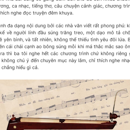
ương, ca nhạc, tiếng thơ, câu chuyện cảnh giác, chương trì
 thích nghe đọc truyện đêm khuya.
nh đa dạng nội dung bởi các nhà văn viết rất phong phú: k
 kể về người lính đầu súng trăng treo, một dạo mô tả ch
yên bình, và tất nhiên, không thể thiếu tình yêu đôi lứa. 
bên cái chái cạnh ao bông súng mỗi khi má thắc mắc sao ô
ra thì ba tôi nghe hết các chương trình chứ không riêng 
 không chú ý đến chuyên mục này lắm, chỉ thích nghe nhạ
chẳng hiểu gì cả.