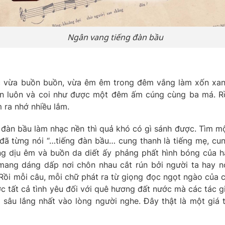
Ngân vang tiếng đàn bầu
ác vừa buồn buồn, vừa êm êm trong đêm vắng làm xốn xa
uên luôn và coi như được một đêm ấm cúng cùng ba má. R
 ra nhớ nhiều lắm.
 đàn bầu làm nhạc nền thì quả khó có gì sánh được. Tìm m
g đã từng nói “…tiếng đàn bầu… cung thanh là tiếng mẹ, cu
ng dịu êm và buồn da diết ấy phảng phất hình bóng của h
mang dáng dấp nơi chôn nhau cắt rún bởi người ta hay n
 Rồi mỗi câu, mỗi chữ phát ra từ giọng đọc ngọt ngào của 
c tất cả tình yêu đối với quê hương đất nước mà các tác g
âu lắng nhất vào lòng người nghe. Đây thật là một giá t