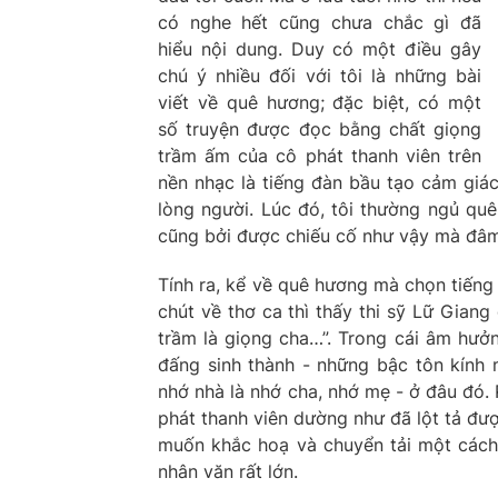
có nghe hết cũng chưa chắc gì đã
hiểu nội dung. Duy có một điều gây
chú ý nhiều đối với tôi là những bài
viết về quê hương; đặc biệt, có một
số truyện được đọc bằng chất giọng
trầm ấm của cô phát thanh viên trên
nền nhạc là tiếng đàn bầu tạo cảm gi
lòng người. Lúc đó, tôi thường ngủ q
cũng bởi được chiếu cố như vậy mà đâm
Tính ra, kể về quê hương mà chọn tiếng
chút về thơ ca thì thấy thi sỹ Lữ Gian
trầm là giọng cha…”. Trong cái âm hưở
đấng sinh thành - những bậc tôn kính 
nhớ nhà là nhớ cha, nhớ mẹ - ở đâu đó.
phát thanh viên dường như đã lột tả đượ
muốn khắc hoạ và chuyển tải một cách s
nhân văn rất lớn.