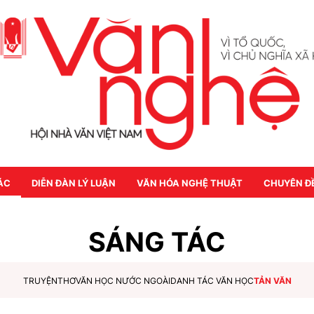
ÁC
DIỄN ĐÀN LÝ LUẬN
VĂN HÓA NGHỆ THUẬT
CHUYÊN Đ
SÁNG TÁC
TRUYỆN
THƠ
VĂN HỌC NƯỚC NGOÀI
DANH TÁC VĂN HỌC
TẢN VĂN