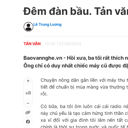
Đêm đàn bầu. Tản vă
Lê Trung Lương
TẢN VĂN
10:00
|
01/09/2024
Baovannghe.vn - Hồi xưa, ba tôi rất thích
Ông chỉ có duy nhất chiếc máy cũ được đặt
Chuyện nông dân gắn liền với máy thu t
tiết để chuẩn bị mùa màng vừa thưởng th
a
a
rỗi.
Có bữa, ba tôi ôm luôn cái cái radio n
này chủ yếu là tạo cảm hứng tinh thần c
xa xỉ đối với gia đình tôi lắm nên tất
chính là thời sự trong nước và quốc tế