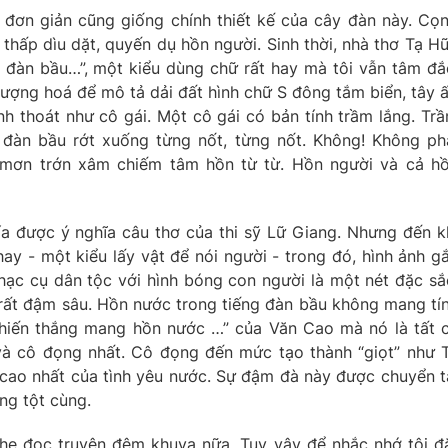
 đơn giản cũng giống chính thiết kế của cây đàn này. Cọ
thấp dìu dặt, quyến dụ hồn người. Sinh thời, nhà thơ Tạ H
ọt đàn bầu…”, một kiểu dùng chữ rất hay mà tôi vẫn tâm đắ
tượng hoá để mô tả dải đất hình chữ S đông tắm biển, tây 
nh thoát như cô gái. Một cô gái có bản tính trầm lắng. Tr
 đàn bầu rớt xuống từng nốt, từng nốt. Không! Không ph
 mơn trớn xâm chiếm tâm hồn từ từ. Hồn người và cả h
hía được ý nghĩa câu thơ của thi sỹ Lữ Giang. Nhưng đến k
hay - một kiểu lấy vật để nói người - trong đó, hình ảnh g
ạc cụ dân tộc với hình bóng con người là một nét đặc sắ
rất đậm sâu. Hồn nước trong tiếng đàn bầu không mang tí
hiến thắng mang hồn nước …” của Văn Cao mà nó là tất 
 và cô đọng nhất. Cô đọng đến mức tạo thành “giọt” như 
cao nhất của tình yêu nước. Sự đậm đà này được chuyển t
ng tột cùng.
ghe đọc truyện đêm khuya nữa. Tuy vậy để nhắc nhớ tôi đ