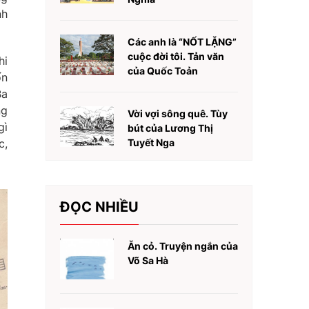
nh
Các anh là “NỐT LẶNG”
cuộc đời tôi. Tản văn
hi
của Quốc Toản
ốn
Ba
ng
Vời vợi sông quê. Tùy
gì
bút của Lương Thị
c,
Tuyết Nga
ĐỌC NHIỀU
Ăn cỏ. Truyện ngắn của
Võ Sa Hà