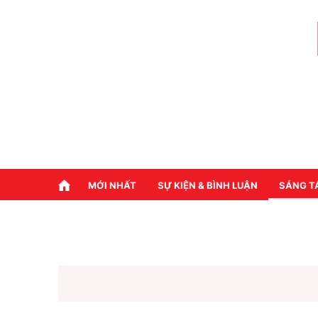
MỚI NHẤT
SỰ KIỆN & BÌNH LUẬN
SÁNG T