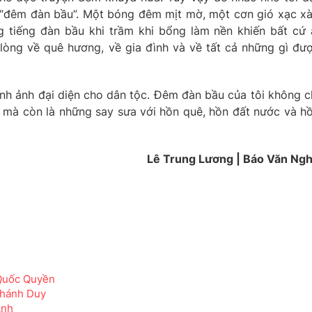
 “đêm đàn bầu”. Một bóng đêm mịt mờ, một cơn gió xạc x
 tiếng đàn bầu khi trầm khi bổng làm nền khiến bất cứ 
òng về quê hương, về gia đình và về tất cả những gì đư
ình ảnh đại diện cho dân tộc. Đêm đàn bầu của tôi không c
 mà còn là những say sưa với hồn quê, hồn đất nước và h
Lê Trung Lương | Báo Văn Ng
 Quốc Quyền
Khánh Duy
Anh