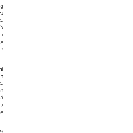
ng
ữu
c.
ấp
ầm
ải
ồn
hi
ắn
c.
nh
cả
Tạ
ải
ặt