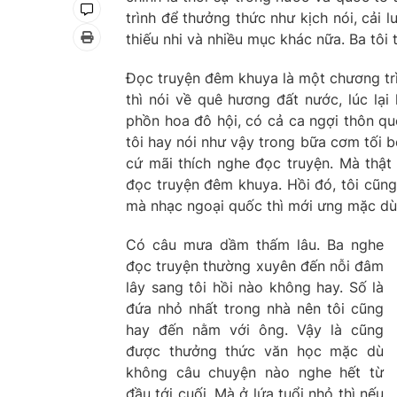
trình để thưởng thức như kịch nói, cải l
thiếu nhi và nhiều mục khác nữa. Ba tôi
Đọc truyện đêm khuya là một chương trì
thì nói về quê hương đất nước, lúc lại
phồn hoa đô hội, có cả ca ngợi thôn quê 
tôi hay nói như vậy trong bữa cơm tối 
cứ mãi thích nghe đọc truyện. Mà thật 
đọc truyện đêm khuya. Hồi đó, tôi cũng
mà nhạc ngoại quốc thì mới ưng mặc dù 
Có câu mưa dầm thấm lâu. Ba nghe
đọc truyện thường xuyên đến nỗi đâm
lây sang tôi hồi nào không hay. Số là
đứa nhỏ nhất trong nhà nên tôi cũng
hay đến nằm với ông. Vậy là cũng
được thưởng thức văn học mặc dù
không câu chuyện nào nghe hết từ
đầu tới cuối. Mà ở lứa tuổi nhỏ thì nếu