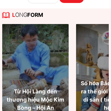
L
ONG
FORM
Số hóa Bảo
Từ Hội Làng đến
ra thế giới
thương hiệu Mộc Kim
di sản ( ti
Bồng – Hội An
hế