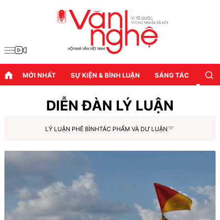
MỚI NHẤT
SỰ KIỆN & BÌNH LUẬN
SÁNG TÁC
DIỄN
DIỄN ĐÀN LÝ LUẬN
LÝ LUẬN PHÊ BÌNH
TÁC PHẨM VÀ DƯ LUẬN