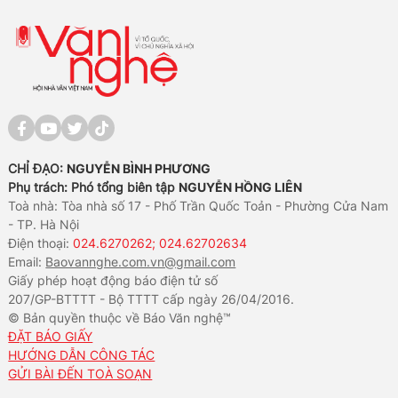
CHỈ ĐẠO:
NGUYỄN BÌNH PHƯƠNG
Phụ trách: Phó tổng biên tập
NGUYỄN HỒNG LIÊN
Toà nhà: Tòa nhà số 17 - Phố Trần Quốc Toản - Phường Cửa Nam
- TP. Hà Nội
Điện thoại:
024.6270262; 024.62702634
Email:
Baovannghe.com.vn@gmail.com
Giấy phép hoạt động báo điện tử số
207/GP-BTTTT - Bộ TTTT cấp ngày 26/04/2016.
© Bản quyền thuộc về Báo Văn nghệ™
ĐẶT BÁO GIẤY
HƯỚNG DẪN CÔNG TÁC
GỬI BÀI ĐẾN TOÀ SOẠN