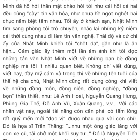
Minh đã hồ hởi thân mật chào hỏi tôi như cái hồi cả hai
đều cùng “cày” tin văn hóa, như chưa hề ngót nghét hai
chục năm biệt tăm nhau. Tối ấy ở khách sạn, Nhật Minh
tìm sang phòng tôi trò chuyện, nhắc lại những kỷ niệm
cái thời cùng nhau đi làm tin văn nghệ. Thái độ và cử chỉ
ấy của Nhật Minh khiến tôi “chột dạ”, gần như là ân
hận… Cảm giác ấy thêm một lần ám ảnh khi tôi đọc
những tản văn Nhật Minh viết về những bạn bè đồng
nghiệp mà tôi ít nhiều quen biết. Không chỉ viết đúng,
viết hay, đầy mỹ cảm và trọng thị về những tên tuổi của
thế hệ cha chú, Nhật Minh cũng rất dụng công khi viết
về những đồng môn, đồng niên, đồng nghiệp, “đồng
bọn” thân thiết, như: Lê Anh Hoài, Nguyễn Quang Hưng,
Phùng Gia Thế, Đỗ Anh Vũ, Xuân Quang, v.v… Với các
nhân vật này, ngoài tài năng còn cần phải có tấm lòng
rất quý mến mới “đọc vị” được nhau qua vài con chữ.
Đó là họa sĩ Trần Thắng: “…như một ông giáo làng với
con xe cũ, tải chở một khối suy tư…” Đó là Nguyễn Tiến