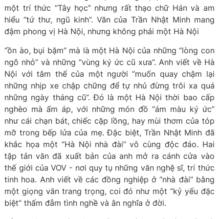
một trí thức “Tây học” nhưng rất thạo chữ Hán và am
hiểu “tứ thư, ngũ kinh”. Văn của Trần Nhật Minh mang
đậm phong vị Hà Nội, nhưng không phải một Hà Nội
“ồn ào, bụi bặm” mà là một Hà Nội của những “lòng con
ngõ nhỏ” và những “vùng ký ức cũ xưa”. Anh viết về Hà
Nội với tâm thế của một người “muốn quay chậm lại
những nhịp xe chập chững để tự nhủ đừng trôi xa quá
những ngày tháng cũ”. Đó là một Hà Nội thời bao cấp
nghèo mà ấm áp, với những món đồ “ám màu ký ức”
như cái chạn bát, chiếc cặp lồng, hay mùi thơm của tóp
mỡ trong bếp lửa của mẹ. Đặc biệt, Trần Nhật Minh đã
khắc họa một “Hà Nội nhà đài” vô cùng độc đáo. Hai
tập tản văn đã xuất bản của anh mở ra cánh cửa vào
thế giới của VOV - nơi quy tụ những văn nghệ sĩ, trí thức
tinh hoa. Anh viết về các đồng nghiệp ở “nhà đài” bằng
một giọng văn trang trọng, coi đó như một “kỷ yếu đặc
biệt” thấm đẫm tình nghề và ân nghĩa ở đời.