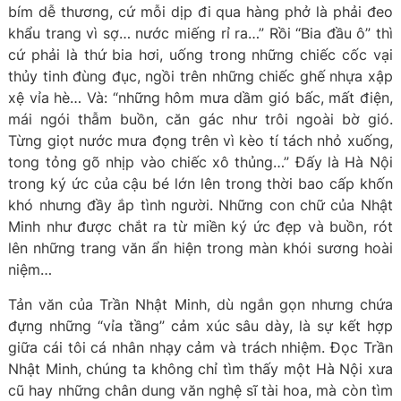
bím dễ thương, cứ mỗi dịp đi qua hàng phở là phải đeo
khẩu trang vì sợ… nước miếng rỉ ra…” Rồi “Bia đầu ô” thì
cứ phải là thứ bia hơi, uống trong những chiếc cốc vại
thủy tinh đùng đục, ngồi trên những chiếc ghế nhựa xập
xệ vỉa hè… Và: “những hôm mưa dầm gió bấc, mất điện,
mái ngói thẫm buồn, căn gác như trôi ngoài bờ gió.
Từng giọt nước mưa đọng trên vì kèo tí tách nhỏ xuống,
tong tỏng gõ nhịp vào chiếc xô thủng…” Đấy là Hà Nội
trong ký ức của cậu bé lớn lên trong thời bao cấp khốn
khó nhưng đầy ắp tình người. Những con chữ của Nhật
Minh như được chắt ra từ miền ký ức đẹp và buồn, rót
lên những trang văn ẩn hiện trong màn khói sương hoài
niệm…
Tản văn của Trần Nhật Minh, dù ngắn gọn nhưng chứa
đựng những “vỉa tầng” cảm xúc sâu dày, là sự kết hợp
giữa cái tôi cá nhân nhạy cảm và trách nhiệm. Đọc Trần
Nhật Minh, chúng ta không chỉ tìm thấy một Hà Nội xưa
cũ hay những chân dung văn nghệ sĩ tài hoa, mà còn tìm