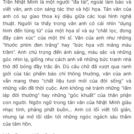
Trần Nhật Minh là một người “đa tài”, ngoài làm báo và
viết văn, anh còn sáng tác thơ và hội họa. Tản văn của
anh có sự giao thoa kỳ diệu giữa các loại hình nghệ
thuật. Người ta thấy trong văn anh có cái nhìn “dụng
hình đến từng từ” của một họa sĩ và sự “chắt lọc, đong
đầy cảm xúc” của một thi sĩ. Văn của anh như những
“thước phim đen trắng” hay “bức họa với mảng màu
trầm”. Anh chú trọng đến ánh sáng, màu sắc và những
góc nhìn lạ, giống như cách anh vẽ những bức tranh nhà
thờ đổ bóng đầy trắc ẩn. Dù câu chữ đã vượt qua ranh
giới của tác phẩm báo chí thông thường, văn của anh
vẫn mang theo “chất liệu tươi mới của đời sống” và
những vấn đề thời cuộc. Anh không né tránh những “lấm
láp đời thường” hay những “góc khuất” của thân phận
con người. Ngôn ngữ trong tản văn của Nhật Minh giàu
nhạc tính, phảng phất buồn... Anh có lối viết tối giản,
nhưng lại mở lối dẫn tới những ngóc ngách sâu thẳm
của tâm hồn.