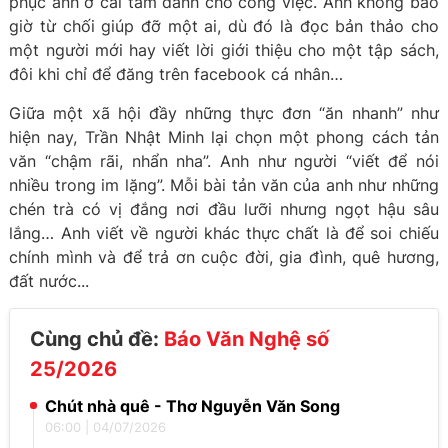
phục anh ở cái tâm dành cho công việc. Anh không bao
giờ từ chối giúp đỡ một ai, dù đó là đọc bản thảo cho
một người mới hay viết lời giới thiệu cho một tập sách,
đôi khi chỉ để đăng trên facebook cá nhân…
Giữa một xã hội đầy những thực đơn “ăn nhanh” như
hiện nay, Trần Nhật Minh lại chọn một phong cách tản
văn “chậm rãi, nhẩn nha”. Anh như người “viết để nói
nhiều trong im lặng”. Mỗi bài tản văn của anh như những
chén trà có vị đắng nơi đầu lưỡi nhưng ngọt hậu sâu
lắng… Anh viết về người khác thực chất là để soi chiếu
chính mình và để trả ơn cuộc đời, gia đình, quê hương,
đất nước...
Cùng chủ đề:
Báo Văn Nghệ số
25/2026
Chút nhà quê - Thơ Nguyễn Văn Song
06:00
|
04/07/2026