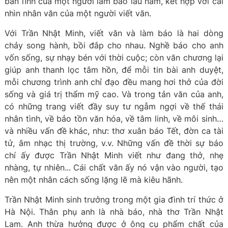
bản lĩnh của một người làm báo lâu năm, kết hợp với cái
nhìn nhân văn của một người viết văn.
Với Trần Nhật Minh, viết văn và làm báo là hai dòng
chảy song hành, bồi đắp cho nhau. Nghề báo cho anh
vốn sống, sự nhạy bén với thời cuộc; còn văn chương lại
giúp anh thanh lọc tâm hồn, để mỗi tin bài anh duyệt,
mỗi chương trình anh chỉ đạo đều mang hơi thở của đời
sống và giá trị thẩm mỹ cao. Và trong tản văn của anh,
có những trang viết đầy suy tư ngẫm ngợi về thế thái
nhân tình, về bảo tồn văn hóa, về tâm linh, về môi sinh…
và nhiều vấn đề khác, như: thơ xuân báo Tết, đờn ca tài
tử, âm nhạc thị trường, v.v. Những vấn đề thời sự báo
chí ấy được Trần Nhật Minh viết như đang thở, nhẹ
nhàng, tự nhiên... Cái chất văn ấy nó vận vào người, tạo
nên một nhân cách sống lặng lẽ mà kiêu hãnh.
Trần Nhật Minh sinh trưởng trong một gia đình trí thức ở
Hà Nội. Thân phụ anh là nhà báo, nhà thơ Trần Nhật
Lam. Anh thừa hưởng được ở ông cụ phẩm chất của