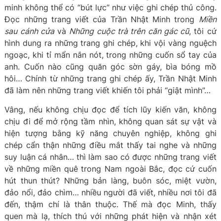
minh không thể có “bút lực” như việc ghi chép thủ công.
Đọc những trang viết của Trần Nhật Minh trong
Miền
sau cánh cửa
và
Những cuộc trà trên căn gác cũ
, tôi cứ
hình dung ra những trang ghi chép, khi vội vàng nguệch
ngoạc, khi tỉ mẩn nắn nót, trong những cuốn sổ tay của
anh. Cuốn nào cũng quăn góc sờn gáy, bìa bóng mồ
hôi… Chính từ những trang ghi chép ấy, Trần Nhật Minh
đã làm nên những trang viết khiến tôi phải “giật mình”…
Vâng, nếu không chịu đọc để tích lũy kiến văn, không
chịu đi để mở rộng tầm nhìn, không quan sát sự vật và
hiện tượng bằng kỹ năng chuyên nghiệp, không ghi
chép cẩn thận những điều mắt thấy tai nghe và những
suy luận cá nhân… thì làm sao có được những trang viết
về những miền quê trong Nam ngoài Bắc, đọc cứ cuốn
hút thun thút? Những bản làng, buôn sóc, miệt vườn,
đảo nổi, đảo chìm… nhiều người đã viết, nhiều nơi tôi đã
đến, thậm chí là thân thuộc. Thế mà đọc Minh, thấy
quen mà lạ, thích thú với những phát hiện và nhận xét