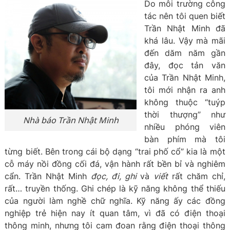
Do môi trường công
tác nên tôi quen biết
Trần Nhật Minh đã
khá lâu. Vậy mà mãi
đến dăm năm gần
đây, đọc tản văn
của Trần Nhật Minh,
tôi mới nhận ra anh
không thuộc “tuýp
thời thượng” như
Nhà báo Trần Nhật Minh
nhiều phóng viên
bàn phím mà tôi
từng biết. Bên trong cái bộ dạng “trai phố cổ” kia là một
cỗ máy nồi đồng cối đá, vận hành rất bền bỉ và nghiêm
cẩn. Trần Nhật Minh
đọc, đi, ghi
và
viết
rất chăm chỉ,
rất… truyền thống. Ghi chép là kỹ năng không thể thiếu
của người làm nghề chữ nghĩa. Kỹ năng ấy các đồng
nghiệp trẻ hiện nay ít quan tâm, vì đã có điện thoại
thông minh, nhưng tôi cam đoan rằng điện thoại thông