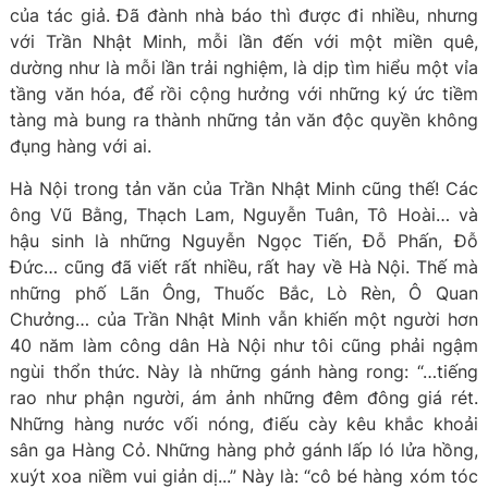
của tác giả. Đã đành nhà báo thì được đi nhiều, nhưng
với Trần Nhật Minh, mỗi lần đến với một miền quê,
dường như là mỗi lần trải nghiệm, là dịp tìm hiểu một vỉa
tầng văn hóa, để rồi cộng hưởng với những ký ức tiềm
tàng mà bung ra thành những tản văn độc quyền không
đụng hàng với ai.
Hà Nội trong tản văn của Trần Nhật Minh cũng thế! Các
ông Vũ Bằng, Thạch Lam, Nguyễn Tuân, Tô Hoài… và
hậu sinh là những Nguyễn Ngọc Tiến, Đỗ Phấn, Đỗ
Đức… cũng đã viết rất nhiều, rất hay về Hà Nội. Thế mà
những phố Lãn Ông, Thuốc Bắc, Lò Rèn, Ô Quan
Chưởng… của Trần Nhật Minh vẫn khiến một người hơn
40 năm làm công dân Hà Nội như tôi cũng phải ngậm
ngùi thổn thức. Này là những gánh hàng rong: “…tiếng
rao như phận người, ám ảnh những đêm đông giá rét.
Những hàng nước vối nóng, điếu cày kêu khắc khoải
sân ga Hàng Cỏ. Những hàng phở gánh lấp ló lửa hồng,
xuýt xoa niềm vui giản dị...” Này là: “cô bé hàng xóm tóc