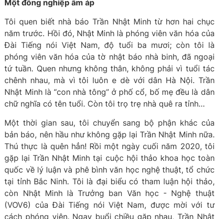
Một đồng nghiệp ấm áp
Tôi quen biết nhà báo Trần Nhật Minh từ hơn hai chục
năm trước. Hồi đó, Nhật Minh là phóng viên văn hóa của
Đài Tiếng nói Việt Nam, độ tuổi ba mươi; còn tôi là
phóng viên văn hóa của tờ nhật báo nhà binh, đã ngoại
tứ tuần. Quen nhưng không thân, không phải vì tuổi tác
chênh nhau, mà vì tôi luôn e dè với dân Hà Nội. Trần
Nhật Minh là “con nhà tông” ở phố cổ, bố mẹ đều là dân
chữ nghĩa có tên tuổi. Còn tôi trọ trẹ nhà quê ra tỉnh…
Một thời gian sau, tôi chuyển sang bộ phận khác của
bản báo, nên hầu như không gặp lại Trần Nhật Minh nữa.
Thú thực là quên hẳn! Rồi một ngày cuối năm 2020, tôi
gặp lại Trần Nhật Minh tại cuộc hội thảo khoa học toàn
quốc về lý luận và phê bình văn học nghệ thuật, tổ chức
tại tỉnh Bắc Ninh. Tôi là đại biểu có tham luận hội thảo,
còn Nhật Minh là Trưởng ban Văn học - Nghệ thuật
(VOV6) của Đài Tiếng nói Việt Nam, được mời với tư
cách phóng viên. Ngay buổi chiều gặp nhau, Trần Nhật