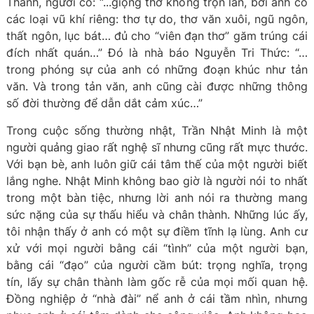
Thanh, người có: “...giọng thơ không trộn lẫn, bởi anh có
các loại vũ khí riêng: thơ tự do, thơ văn xuôi, ngũ ngôn,
thất ngôn, lục bát… đủ cho “viên đạn thơ” găm trúng cái
đích nhất quán…” Đó là nhà báo Nguyễn Tri Thức: “…
trong phóng sự của anh có những đoạn khúc như tản
văn. Và trong tản văn, anh cũng cài được những thông
số đời thường để dẫn dắt cảm xúc…”
Trong cuộc sống thường nhật, Trần Nhật Minh là một
người quảng giao rất nghệ sĩ nhưng cũng rất mực thước.
Với bạn bè, anh luôn giữ cái tâm thế của một người biết
lắng nghe. Nhật Minh không bao giờ là người nói to nhất
trong một bàn tiệc, nhưng lời anh nói ra thường mang
sức nặng của sự thấu hiểu và chân thành. Những lúc ấy,
tôi nhận thấy ở anh có một sự điềm tĩnh lạ lùng. Anh cư
xử với mọi người bằng cái “tình” của một người bạn,
bằng cái “đạo” của người cầm bút: trọng nghĩa, trọng
tín, lấy sự chân thành làm gốc rễ của mọi mối quan hệ.
Đồng nghiệp ở “nhà đài” nể anh ở cái tầm nhìn, nhưng