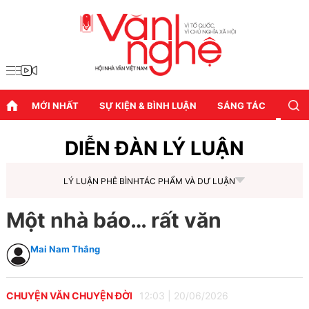
MỚI NHẤT
SỰ KIỆN & BÌNH LUẬN
SÁNG TÁC
DIỄN
DIỄN ĐÀN LÝ LUẬN
LÝ LUẬN PHÊ BÌNH
TÁC PHẨM VÀ DƯ LUẬN
Một nhà báo… rất văn
Mai Nam Thắng
CHUYỆN VĂN CHUYỆN ĐỜI
12:03
|
20/06/2026