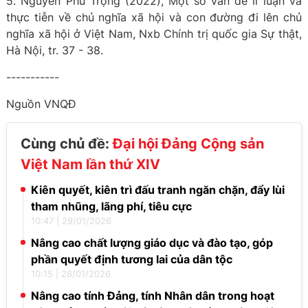
5. Nguyễn Phú Trọng (2022), Một số vấn đề lí luận và
thực tiễn về chủ nghĩa xã hội và con đường đi lên chủ
nghĩa xã hội ở Việt Nam, Nxb Chính trị quốc gia Sự thật,
Hà Nội, tr. 37 - 38.
-----------
Nguồn VNQĐ
Cùng chủ đề:
Đại hội Đảng Cộng sản
Việt Nam lần thứ XIV
Kiên quyết, kiên trì đấu tranh ngăn chặn, đẩy lùi
tham nhũng, lãng phí, tiêu cực
10:47
|
29/01/2026
Nâng cao chất lượng giáo dục và đào tạo, góp
phần quyết định tương lai của dân tộc
10:15
|
28/01/2026
Nâng cao tính Đảng, tính Nhân dân trong hoạt