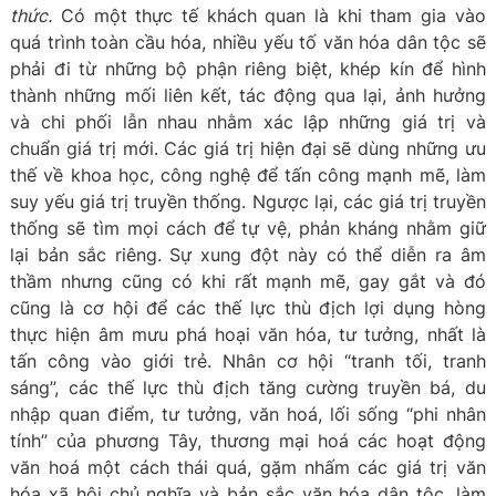
thức.
Có một thực tế khách quan là khi tham gia vào
quá trình toàn cầu hóa, nhiều yếu tố văn hóa dân tộc sẽ
phải đi từ những bộ phận riêng biệt, khép kín để hình
thành những mối liên kết, tác động qua lại, ảnh hưởng
và chi phối lẫn nhau nhằm xác lập những giá trị và
chuẩn giá trị mới. Các giá trị hiện đại sẽ dùng những ưu
thế về khoa học, công nghệ để tấn công mạnh mẽ, làm
suy yếu giá trị truyền thống. Ngược lại, các giá trị truyền
thống sẽ tìm mọi cách để tự vệ, phản kháng nhằm giữ
lại bản sắc riêng. Sự xung đột này có thể diễn ra âm
thầm nhưng cũng có khi rất mạnh mẽ, gay gắt và đó
cũng là cơ hội để các thế lực thù địch lợi dụng hòng
thực hiện âm mưu phá hoại văn hóa, tư tưởng, nhất là
tấn công vào giới trẻ. Nhân cơ hội “tranh tối, tranh
sáng”, các thế lực thù địch tăng cường truyền bá, du
nhập quan điểm, tư tưởng, văn hoá, lối sống “phi nhân
tính” của phương Tây, thương mại hoá các hoạt động
văn hoá một cách thái quá, gặm nhấm các giá trị văn
hóa xã hội chủ nghĩa và bản sắc văn hóa dân tộc, làm