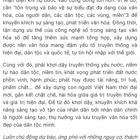
nhận diện khi họ bước vào cộng đồng lớn hơn. Vì lẽ đó,
cần “tôn trọng và bảo vệ sự biểu đạt đa dạng của văn
hóa, của người dân, các dân tộc, các vùng, miền”3 để
khuyến khích sự sáng tạo, phát triển văn hóa. Đồng thời,
tận dụng ưu thế của công nghệ số trong sáng tạo văn
hóa số để tăng thêm sức mạnh tổng hợp, xây dựng
được nền văn hóa mang đậm yếu tố truyền thống và
hiện đại, dân tộc và quốc tế, tự tin hội nhập với thế giới.
Cùng với đó, phải khơi dậy truyền thống yêu nước, niềm
tự hào dân tộc, niềm tin, khát vọng phát triển đất nước
phồn vinh, hạnh phúc; phát huy được tài năng, trí tuệ,
phẩm chất… để xây dựng con người Việt Nam thời đại
mới, gắn kết chặt chẽ, hài hòa giữa giá trị truyền thống
và giá trị hiện đại. Để từ đó khơi dậy, khuyến khích khả
năng sáng tạo vô tận của nhân dân bởi nhân dân chính
là người sáng tạo, thụ hưởng và lưu truyền văn hóa tốt
đẹp của dân tộc mình.
Luôn chủ động dự báo, ứng phó với những nguy cơ, thách