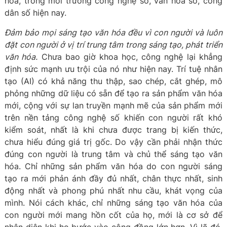
hóa, trong môi trường công nghệ số, văn hóa số, công
dân số hiện nay.
Đảm bảo mọi sáng tạo văn hóa đều vì con người và luôn
đặt con người ở vị trí trung tâm trong sáng tạo, phát triển
văn hóa.
Chưa bao giờ khoa học, công nghệ lại khẳng
định sức mạnh ưu trội của nó như hiện nay. Trí tuệ nhân
tạo (AI) có khả năng thu thập, sao chép, cắt ghép, mô
phỏng những dữ liệu có sẵn để tạo ra sản phẩm văn hóa
mới, cộng với sự lan truyền mạnh mẽ của sản phẩm mới
trên nền tảng công nghệ số khiến con người rất khó
kiểm soát, nhất là khi chưa được trang bị kiến thức,
chưa hiểu đúng giá trị gốc. Do vậy cần phải nhận thức
đúng con người là trung tâm và chủ thể sáng tạo văn
hóa. Chỉ những sản phẩm văn hóa do con người sáng
tạo ra mới phản ánh đầy đủ nhất, chân thực nhất, sinh
động nhất và phong phú nhất nhu cầu, khát vọng của
mình. Nói cách khác, chỉ những sáng tạo văn hóa của
con người mới mang hồn cốt của họ, mới là cơ sở để