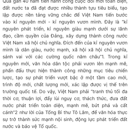
Qua gần 40 năm tiến hành công cuộc đổi mới toàn diện,
đất nước ta đã đạt được nhiều thành tựu tiêu biểu, tạo
lập được nền tảng vững chắc để Việt Nam tiến bước
vào kỉ nguyên mới - kỉ nguyên vươn mình. Đây là “kỉ
nguyên phát triển, kỉ nguyên giàu mạnh dưới sự lãnh
đạo, cầm quyền của Đảng, xây dựng thành công nước
Việt Nam xã hội chủ nghĩa. Đích đến của kỉ nguyên vươn
mình là dân giàu, nước mạnh, xã hội xã hội chủ nghĩa,
sánh vai với các cường quốc năm châu”1. Trong kỉ
nguyên mới, văn hóa dân tộc phải vươn lên mạnh mẽ,
phấn đấu thực hiện thành công những mục tiêu chiến
lược, tạo sự phát triển vượt bậc ở một tầm cao mới,
trình độ mới, chất lượng mới, xác lập được vị thế trên
trường quốc tế. Do vậy, Việt Nam phải “tranh thủ tối đa
thời cơ, thuận lợi, đẩy lùi nguy cơ, thách thức, đưa đất
nước phát triển toàn diện, mạnh mẽ, bứt phá và cất
cánh”2 như lời của Tổng Bí thư Tô Lâm, để văn hóa thực
sự trở thành sức mạnh nội sinh, động lực phát triển đất
nước và bảo vệ Tổ quốc.