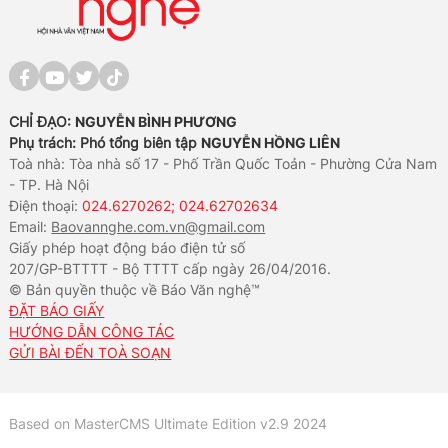
CHỈ ĐẠO:
NGUYỄN BÌNH PHƯƠNG
Phụ trách: Phó tổng biên tập
NGUYỄN HỒNG LIÊN
Toà nhà: Tòa nhà số 17 - Phố Trần Quốc Toản - Phường Cửa Nam
- TP. Hà Nội
Điện thoại:
024.6270262; 024.62702634
Email:
Baovannghe.com.vn@gmail.com
Giấy phép hoạt động báo điện tử số
207/GP-BTTTT - Bộ TTTT cấp ngày 26/04/2016.
© Bản quyền thuộc về Báo Văn nghệ™
ĐẶT BÁO GIẤY
HƯỚNG DẪN CÔNG TÁC
GỬI BÀI ĐẾN TOÀ SOẠN
Based on MasterCMS Ultimate Edition v2.9 2024