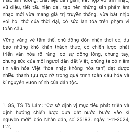
thác âm hưởng, chất liệu dân gian, kết hợp với âm nhạc,
vũ điệu, tiết tấu hiện đại, tạo nên những sản phẩm âm
nhạc mới vừa mang giá trị truyền thống, vừa bắt nhịp
với hơi thở của thời đại, có sức lan tỏa trên phạm vi
toàn cầu.
Vững vàng về tâm thế, chủ động đón nhận thời cơ, dự
báo những khó khăn thách thức, có chiến lược phát
triển văn hóa rõ ràng, có sự đồng lòng, chung tay,
chung sức của mỗi người dân đất Việt, chúng ta có niềm
tin văn hóa Việt “hòa nhập không hòa tan”, đạt được
nhiều thành tựu rực rỡ trong quá trình toàn cầu hóa và
kỉ nguyên vươn mình của dân tộc.
----------------------------
1. GS, TS Tô Lâm: “Cơ sở định vị mục tiêu phát triển và
định hướng chiến lược đưa đất nước bước vào kỉ
nguyên mới”, báo Nhân dân, số 25193, ngày 1-11-2024,
tr.2,