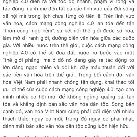
nghiệp 4.0 diễn ra với tốc độ nhanh, phạm vi rộng và
tác động mạnh mẽ đến tất cả các lĩnh vực của đời sống
xã hội mà trong lịch chưa từng có tiền lệ. Trên lĩnh vực
văn hóa, cách mạng công nghiệp 4.0 lan tỏa đến tận
“thôn cùng, ngõ hẻm”, sự kết nối thế giới được số hóa,
làm mờ đi ranh giới, đường biên văn hóa giữa các quốc
gia. Với nhiều nước trên thế giới, cuộc cách mạng công
nghiệp 4.0 có thể sẽ đưa đất nước họ bước vào một
“thế giới phẳng” mà ở đó nó đang gây ra tác động to
lớn đáng ngạc nhiên và đôi khi đầy mâu thuẫn đối với
các nền văn hóa trên thế giới. Trong bối cảnh đó, văn
hóa Việt Nam phải nhanh chóng tận dụng, khai thác tối
ưu lợi thế của cuộc cách mạng công nghiệp 4.0, tạo cho
mình nhiều cơ hội mới để không ngừng quảng bá, tan
tỏa và khẳng định bản sắc văn hóa dân tộc. Song bên
cạnh đó, văn hóa Việt Nam cũng phải đối diện với nhiều
thách thức, nguy cơ mới, trong đó nguy cơ phai nhạt,
đánh mất bản sắc văn hóa dân tộc cũng luôn hiện hữu.