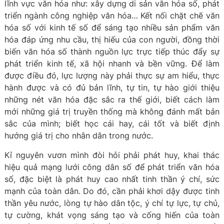
lĩnh vực văn hóa như: xây dựng di sản văn hóa số, phát
triển ngành công nghiệp văn hóa… Kết nối chặt chẽ văn
hóa số với kinh tế số để sáng tạo nhiều sản phẩm văn
hóa đáp ứng nhu cầu, thị hiếu của con người, đồng thời
biến văn hóa số thành nguồn lực trực tiếp thúc đẩy sự
phát triển kinh tế, xã hội nhanh và bền vững. Để làm
được điều đó, lực lượng này phải thực sự am hiểu, thực
hành được và có đủ bản lĩnh, tự tin, tự hào giới thiệu
những nét văn hóa đặc sắc ra thế giới, biết cách làm
mới những giá trị truyền thống mà không đánh mất bản
sắc của mình; biết học cái hay, cái tốt và biết định
hướng giá trị cho nhân dân trong nước.
Kỉ nguyên vươn mình đòi hỏi phải phát huy, khai thác
hiệu quả mạng lưới công dân số để phát triển văn hóa
số, đặc biệt là phát huy cao nhất tinh thần ý chí, sức
mạnh của toàn dân. Do đó, cần phải khơi dậy được tinh
thần yêu nước, lòng tự hào dân tộc, ý chí tự lực, tự chủ,
tự cường, khát vọng sáng tạo và cống hiến của toàn