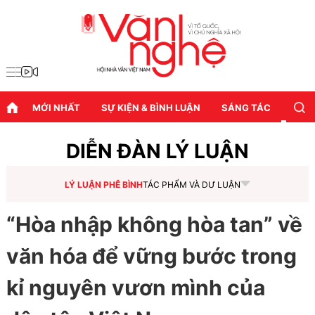
MỚI NHẤT
SỰ KIỆN & BÌNH LUẬN
SÁNG TÁC
DIỄN
DIỄN ĐÀN LÝ LUẬN
LÝ LUẬN PHÊ BÌNH
TÁC PHẨM VÀ DƯ LUẬN
“Hòa nhập không hòa tan” về
văn hóa để vững bước trong
kỉ nguyên vươn mình của