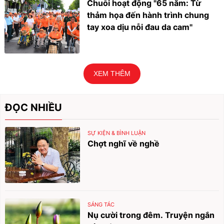
Chuỗi hoạt động "65 năm: Từ
thảm họa đến hành trình chung
tay xoa dịu nỗi đau da cam"
XEM THÊM
ĐỌC NHIỀU
SỰ KIỆN & BÌNH LUẬN
Chợt nghĩ về nghề
SÁNG TÁC
Nụ cười trong đêm. Truyện ngắn