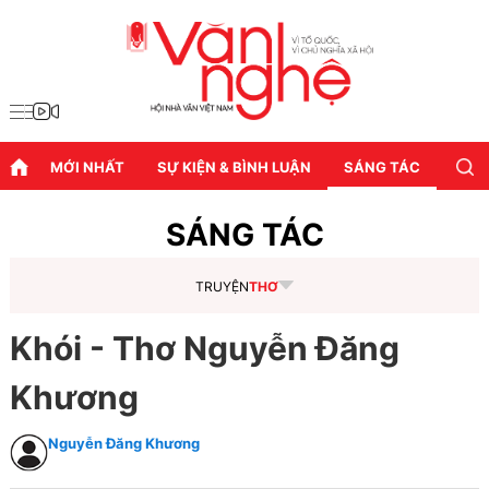
MỚI NHẤT
SỰ KIỆN & BÌNH LUẬN
SÁNG TÁC
DIỄN
SÁNG TÁC
TRUYỆN
THƠ
Khói - Thơ Nguyễn Đăng
Khương
Nguyễn Đăng Khương