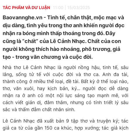
TÁC PHẨM VÀ DƯ LUẬN
11:00
|
15/03/2025
Baovannghe.vn - Tinh tế, chân thật, mộc mạc và
dịu dàng, tình yêu trong thơ anh khiến người đọc
nhận ra bóng mình thấp thoáng trong đó. Đây
cũng là “chất” của Lê Cảnh Nhạc. Chất của con
người không thích hào nhoáng, phô trương, giả
tạo - trong văn chương và cuộc đời.
Nhà thơ Lê Cảnh Nhạc là người nồng hậu, tinh tế, sâu
lắng, sống tử tế với cuộc đời và thơ ca. Anh đa tài,
thành công ở nhiều thể loại, đề tài. Bất kỳ ở thể loại nào,
thơ, văn xuôi, hay kịch bản, ký... người đọc dễ dàng
nhận ra ở anh có một nội lực sáng tạo mạnh mẽ, với
cách viết giản dị, đằm thắm, nhưng có tính triết lý sâu
sắc và thấm đẫm chất nhân sinh.
Lê Cảnh Nhạc đã xuất bản 9 tập thơ và truyện ký; tác
giả ca từ của gần 150 ca khúc, hợp xướng; tác giả kịch