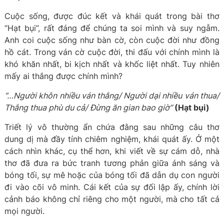
Cuộc sống, được đúc kết và khái quát trong bài thơ
“Hạt bụi”, rất đáng để chúng ta soi mình và suy ngẫm.
Anh coi cuộc sống như bàn cờ, còn cuộc đời như đồng
hồ cát. Trong ván cờ cuộc đời, thi đấu với chính mình là
khó khăn nhất, bi kịch nhất và khốc liệt nhất. Tuy nhiên
mấy ai thắng được chính mình?
“…Người khôn nhiều ván thắng/ Người dại nhiều ván thua/
Thắng thua phù du cả/ Đừng ăn gian bao giờ”
(Hạt bụi)
Triết lý vô thường ẩn chứa đằng sau những câu thơ
dung dị mà đầy tính chiêm nghiệm, khái quát ấy. Ở một
cách nhìn khác, cụ thể hơn, khi viết về sự cám dỗ, nhà
thơ đã đưa ra bức tranh tương phản giữa ánh sáng và
bóng tối, sự mê hoặc của bóng tối đã dẫn dụ con người
đi vào cõi vô minh. Cái kết của sự đối lập ấy, chính lời
cảnh báo không chỉ riêng cho một người, mà cho tất cả
mọi người.