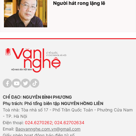
Người hát rong lặng lẽ
CHỈ ĐẠO:
NGUYỄN BÌNH PHƯƠNG
Phụ trách: Phó tổng biên tập
NGUYỄN HỒNG LIÊN
Toà nhà: Tòa nhà số 17 - Phố Trần Quốc Toản - Phường Cửa Nam
- TP. Hà Nội
Điện thoại:
024.6270262; 024.62702634
Email:
Baovannghe.com.vn@gmail.com
Giấy phép hoạt động báo điện tử số