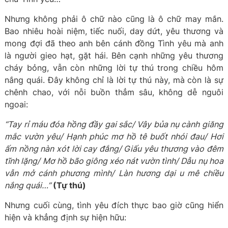
Nhưng không phải ô chữ nào cũng là ô chữ may mắn.
Bao nhiêu hoài niệm, tiếc nuối, day dứt, yêu thương và
mong đợi đã theo anh bên cánh đồng Tình yêu mà anh
là người gieo hạt, gặt hái. Bên cạnh những yêu thương
cháy bỏng, vẫn còn những lời tự thú trong chiều hôm
nắng quái. Đây không chỉ là lời tự thú này, mà còn là sự
chênh chao, với nỗi buồn thẳm sâu, không dễ nguôi
ngoai:
“Tay rỉ máu đóa hồng đầy gai sắc/ Vây bủa nụ cành giăng
mắc vườn yêu/ Hạnh phúc mơ hồ tê buốt nhói đau/ Hơi
ấm nồng nàn xót lời cay đắng/ Giấu yêu thương vào đêm
tĩnh lặng/ Mơ hồ bão giông xéo nát vườn tình/ Dẫu nụ hoa
vẫn mở cánh phương mình/ Làn hương dại u mê chiều
nắng quái…”
(Tự thú)
Nhưng cuối cùng, tình yêu đích thực bao giờ cũng hiển
hiện và khẳng định sự hiện hữu: