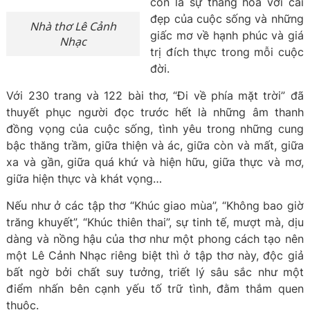
còn là sự thăng hoa với cái
đẹp của cuộc sống và những
Nhà thơ Lê Cảnh
giấc mơ về hạnh phúc và giá
Nhạc
trị đích thực trong mỗi cuộc
đời.
Với 230 trang và 122 bài thơ, “Đi về phía mặt trời” đã
thuyết phục người đọc trước hết là những âm thanh
đồng vọng của cuộc sống, tình yêu trong những cung
bậc thăng trầm, giữa thiện và ác, giữa còn và mất, giữa
xa và gần, giữa quá khứ và hiện hữu, giữa thực và mơ,
giữa hiện thực và khát vọng…
Nếu như ở các tập thơ “Khúc giao mùa”, “Không bao giờ
trăng khuyết”, “Khúc thiên thai”, sự tinh tế, mượt mà, dịu
dàng và nồng hậu của thơ như một phong cách tạo nên
một Lê Cảnh Nhạc riêng biệt thì ở tập thơ này, độc giả
bất ngờ bởi chất suy tưởng, triết lý sâu sắc như một
điểm nhấn bên cạnh yếu tố trữ tình, đằm thắm quen
thuộc.