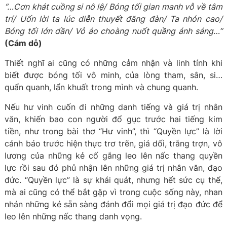
“…Cơn khát cuồng si nô lệ/ Bóng tối gian manh vỗ về tâm
trí/ Uốn lời ta lúc diễn thuyết đăng đàn/ Ta nhón cao/
Bóng tối lớn dần/ Vỏ áo choàng nuốt quầng ánh sáng…”
(Cám dỗ)
Thiết nghĩ ai cũng có những cảm nhận và linh tính khi
biết được bóng tối vô minh, của lòng tham, sân, si…
quẩn quanh, lẩn khuất trong mình và chung quanh.
Nếu hư vinh cuốn đi những danh tiếng và giá trị nhân
văn, khiến bao con người đổ gục trước hai tiếng kim
tiền, như trong bài thơ “Hư vinh”, thì “Quyền lực” là lời
cảnh báo trước hiện thực trơ trẽn, giả dối, trắng trợn, vô
lương của những kẻ cố gắng leo lên nấc thang quyền
lực rồi sau đó phủ nhận lên những giá trị nhân văn, đạo
đức. “Quyền lực” là sự khái quát, nhưng hết sức cụ thể,
mà ai cũng có thể bắt gặp vì trong cuộc sống này, nhan
nhản những kẻ sẵn sàng đánh đổi mọi giá trị đạo đức để
leo lên những nấc thang danh vọng.