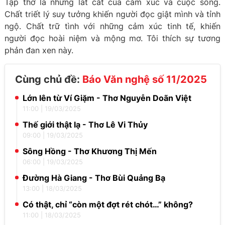
Tập thơ là những lát cắt của cảm xúc và cuộc sống.
Chất triết lý suy tưởng khiến người đọc giật mình và tỉnh
ngộ. Chất trữ tình với những cảm xúc tinh tế, khiến
người đọc hoài niệm và mộng mơ. Tôi thích sự tương
phản đan xen này.
Cùng chủ đề:
Báo Văn nghệ số 11/2025
Lớn lên từ Ví Giặm - Thơ Nguyễn Doãn Việt
11:00
|
19/03/2025
Thế giới thật lạ - Thơ Lê Vi Thủy
09:00
|
19/03/2025
Sông Hồng - Thơ Khương Thị Mến
06:00
|
19/03/2025
Đường Hà Giang - Thơ Bùi Quảng Bạ
13:00
|
18/03/2025
Có thật, chỉ “còn một đợt rét chót…” không?
11:00
|
18/03/2025