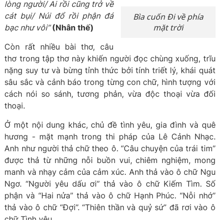
lòng người/ Ai rồi cũng trở về
cát bụi/ Núi đổ rồi phận đá
Bìa cuốn Đi về phía
mặt trời
bạc như vôi”
(Nhân thế)
Còn rất nhiều bài thơ, câu
thơ trong tập thơ này khiến người đọc chùng xuống, trĩu
nặng suy tư và bừng tỉnh thức bởi tính triết lý, khái quát
sâu sắc và cảnh báo trong từng con chữ, hình tượng với
cách nói so sánh, tương phản, vừa độc thoại vừa đối
thoại.
Ở một nội dung khác, chủ đề tình yêu, gia đình và quê
hương - mặt mạnh trong thi pháp của Lê Cảnh Nhạc.
Anh như người thả chữ theo ô. “Câu chuyện của trái tim”
được thả từ những nỗi buồn vui, chiêm nghiệm, mong
manh và nhạy cảm của cảm xúc. Anh thả vào ô chữ Ngu
Ngơ. “Người yêu dấu ơi” thả vào ô chữ Kiếm Tìm. Số
phận và “Hai nửa” thả vào ô chữ Hạnh Phúc. “Nỗi nhớ”
thả vào ô chữ “Đợi”. “Thiên thần và quỷ sứ” đã rơi vào ô
chữ Tình yêu…