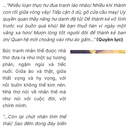
…“Nhiễu loạn thực hư đua tranh láo nháo/ Nhiều khi thành
con rối giữa vòng vây/ Tiếp cận ô dù, gõ cửa cầu may/ Uy
quyền quan thầy nâng hư danh đệ tử/ Dễ thành kẻ vô tình
trước vui buồn quá khứ/ Bè bạn thuở hàn vi ngày một
vắng xa hơn/ Mượn lòng tốt người đời để thành kẻ ban
ơn/ Quan hệ mới choàng vào như áo gấm…”
(Quyền lực)
Bức tranh nhân thế được nhà
thơ đưa ra như một sự tương
phản, ngậm ngùi và tiếc
nuối. Giữa ảo và thật, giữa
thất vọng và hy vọng, với
nỗi buồn không thể kìm nén.
Nhà thơ nói về nhân thế mà
như nói với cuộc đời, với
chính mình:
“…Còn lại chút nhân tình thế
thái/ Sao đếm đong đáy biển