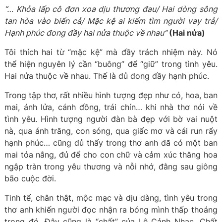
“… Khỏa lấp cô đơn xoa dịu thương đau/ Hai dòng sông
tan hòa vào biển cả/ Mặc kệ ai kiếm tìm người vay trả/
Hạnh phúc đong đầy hai nửa thuộc về nhau”
(Hai nửa)
Tôi thích hai từ “mặc kệ” mà đầy trách nhiệm này. Nó
thể hiện nguyên lý cần “buông” để “giữ” trong tình yêu.
Hai nửa thuộc về nhau. Thế là đủ đong đầy hạnh phúc.
Trong tập thơ, rất nhiều hình tượng đẹp như cỏ, hoa, ban
mai, ánh lửa, cánh đồng, trái chín… khi nhà thơ nói về
tình yêu. Hình tượng người đàn bà đẹp với bờ vai nuột
nà, qua ánh trăng, con sóng, qua giấc mơ và cái run rẩy
hạnh phúc… cũng đủ thấy trong thơ anh đã có một ban
mai tỏa nắng, đủ để cho con chữ và cảm xúc thăng hoa
ngập tràn trong yêu thương và nỗi nhớ, đằng sau giông
bão cuộc đời.
Tinh tế, chân thật, mộc mạc và dịu dàng, tình yêu trong
thơ anh khiến người đọc nhận ra bóng mình thấp thoáng
trong đó. Đây cũng là “chất” của Lê Cảnh Nhạc. Chất