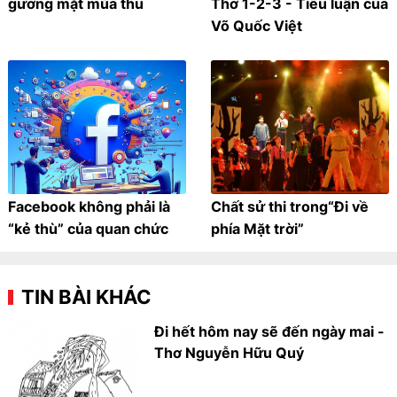
gương mặt mùa thu
Thơ 1-2-3 - Tiểu luận của
Võ Quốc Việt
Facebook không phải là
Chất sử thi trong“Đi về
“kẻ thù” của quan chức
phía Mặt trời”
TIN BÀI KHÁC
Đi hết hôm nay sẽ đến ngày mai -
Thơ Nguyễn Hữu Quý