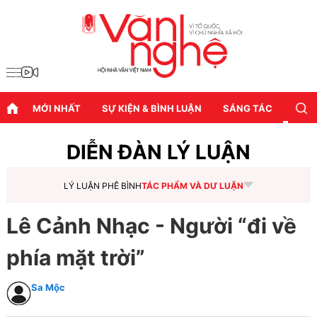
MỚI NHẤT
SỰ KIỆN & BÌNH LUẬN
SÁNG TÁC
DIỄN
DIỄN ĐÀN LÝ LUẬN
LÝ LUẬN PHÊ BÌNH
TÁC PHẨM VÀ DƯ LUẬN
Lê Cảnh Nhạc - Người “đi về
phía mặt trời”
Sa Mộc