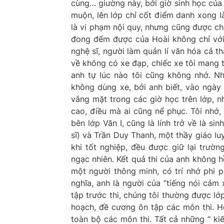
cùng… giường này, bởi giờ sinh học của
muộn, lên lớp chỉ cốt điểm danh xong là
là vi phạm nội quy, nhưng cũng được ch
đong đếm được của Hoài không chỉ với l
nghệ sĩ, người làm quản lí văn hóa cả t
về không có xe đạp, chiếc xe tôi mang từ
anh tự lúc nào tôi cũng không nhớ. Nh
không dùng xe, bởi anh biết, vào ngày 
vắng mặt trong các giờ học trên lớp, n
cao, điều mà ai cũng nể phục. Tôi nhớ,
bên lớp Văn I, cũng là lính trở về là si
sĩ) và Trần Duy Thanh, một thầy giáo luy
khi tốt nghiệp, đều được giữ lại trườn
ngạc nhiên. Kết quả thi của anh không hề
một người thông minh, có trí nhớ phi ph
nghĩa, anh là người của “tiếng nói cảm x
tập trước thi, chúng tôi thường được lớ
hoạch, đề cương ôn tập các môn thi. Ho
toàn bộ các môn thi. Tất cả những “ kiế