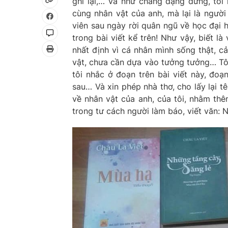
ghi lại,… Và như chẳng đặng đừng, tôi
cùng nhân vật của anh, mà lại là ngườ
viên sau ngày rời quân ngũ về học đại h
trong bài viết kể trên! Như vậy, biết là
nhất định vì cá nhân mình sống thật, c
vật, chưa cần dựa vào tưởng tưởng… Tôi 
tôi nhắc ở đoạn trên bài viết này, đoạ
sau… Và xin phép nhà thơ, cho lấy lại tê
về nhân vật của anh, của tôi, nhằm thê
trong tư cách người làm báo, viết văn: 