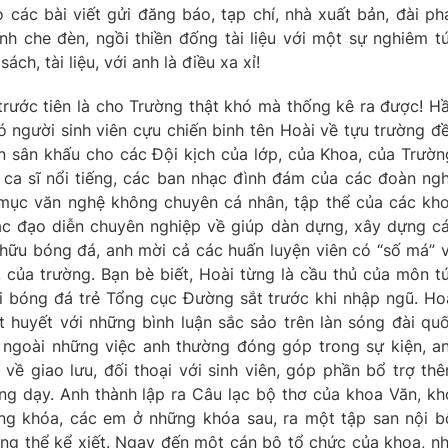
 các bài viết gửi đăng báo, tạp chí, nhà xuất bản, đài ph
nh che đèn, ngồi thiền đống tài liệu với một sự nghiêm t
h, tài liệu, với anh là điều xa xỉ!
trước tiên là cho Trường thật khó mà thống kê ra được! H
ó người sinh viên cựu chiến binh tên Hoài về tựu trường đ
bản sân khấu cho các Đội kịch của lớp, của Khoa, của Trườn
 ca sĩ nổi tiếng, các ban nhạc đình đám của các đoàn ng
 mục văn nghệ không chuyên cá nhân, tập thể của các kh
ác đạo diễn chuyên nghiệp về giúp dàn dựng, xây dựng c
 hữu bóng đá, anh mời cả các huấn luyện viên có “số má” 
 của trường. Bạn bè biết, Hoài từng là cầu thủ của môn t
i bóng đá trẻ Tổng cục Đường sắt trước khi nhập ngũ. Ho
t huyết với những bình luận sắc sảo trên làn sóng đài qu
 ngoài những việc anh thường đóng góp trong sự kiện, a
 về giao lưu, đối thoại với sinh viên, góp phần bổ trợ th
ng dạy. Anh thành lập ra Câu lạc bộ thơ của khoa Văn, kh
ng khóa, các em ở những khóa sau, ra một tập san nội b
ông thể kể xiết. Ngay đến một cán bộ tổ chức của khoa, n