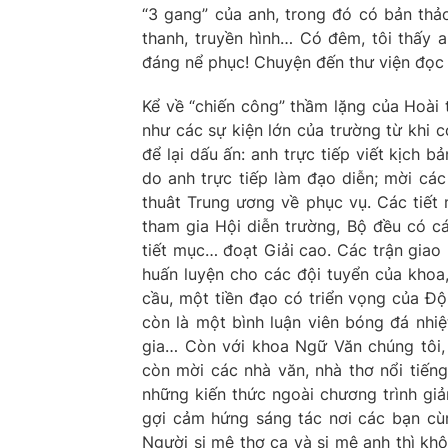
“3 gang” của anh, trong đó có bản thảo
thanh, truyền hình… Có đêm, tôi thấy a
đáng nể phục! Chuyện đến thư viện đọc sác
Kể về “chiến công” thầm lặng của Hoài 
như các sự kiện lớn của trường từ khi c
để lại dấu ấn: anh trực tiếp viết kịch 
do anh trực tiếp làm đạo diễn; mời các
thuât Trung ương về phục vụ. Các tiết
tham gia Hội diễn trường, Bộ đều có c
tiết mục… đoạt Giải cao. Các trận giao
huấn luyện cho các đội tuyển của khoa,
cầu, một tiền đạo có triển vọng của Độ
còn là một bình luận viên bóng đá nhiệ
gia… Còn với khoa Ngữ Văn chúng tôi,
còn mời các nhà văn, nhà thơ nổi tiếng
những kiến thức ngoài chương trình giả
gợi cảm hứng sáng tác nơi các bạn cù
Người si mê thơ ca và si mê anh thì kh