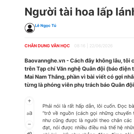
Người tài hoa lấp lán
Lê Ngọc Tú
CHÂN DUNG VĂN HỌC
08:16
|
22/06/2026
Baovannghe.vn - Cách đây không lâu, tôi c
trên Tạp chí Văn nghệ Quân đội (báo điện t
Mai Nam Thắng, phần vì bài viết có gợi nhắc
từng là phóng viên phụ trách báo Quân đội
Phải nói là rất hấp dẫn, lôi cuốn. Đọc b
a
“trở về nguồn (cách gọi những chuyến t
a
như cũng được là người theo chân các 
đạt, nói được nhiều điều mà thế hệ nhữ