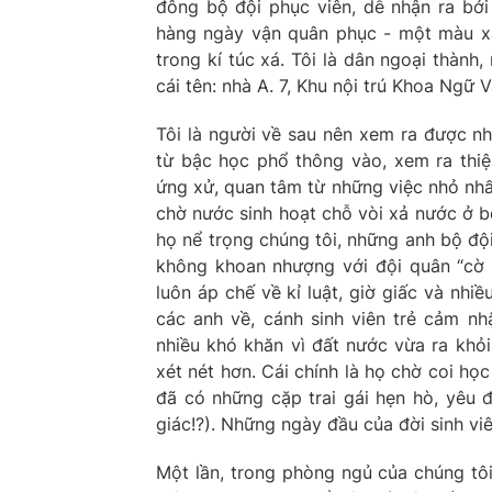
đông bộ đội phục viên, dễ nhận ra bởi 
hàng ngày vận quân phục - một màu xanh
trong kí túc xá. Tôi là dân ngoại thành,
cái tên: nhà A. 7, Khu nội trú Khoa Ngữ V
Tôi là người về sau nên xem ra được nhi
từ bậc học phổ thông vào, xem ra thiệ
ứng xử, quan tâm từ những việc nhỏ nhấ
chờ nước sinh hoạt chỗ vòi xả nước ở b
họ nể trọng chúng tôi, những anh bộ độ
không khoan nhượng với đội quân “cờ đ
luôn áp chế về kỉ luật, giờ giấc và nhi
các anh về, cánh sinh viên trẻ cảm n
nhiều khó khăn vì đất nước vừa ra khỏi
xét nét hơn. Cái chính là họ chờ coi học
đã có những cặp trai gái hẹn hò, yêu đ
giác!?). Những ngày đầu của đời sinh viên
Một lần, trong phòng ngủ của chúng tôi 