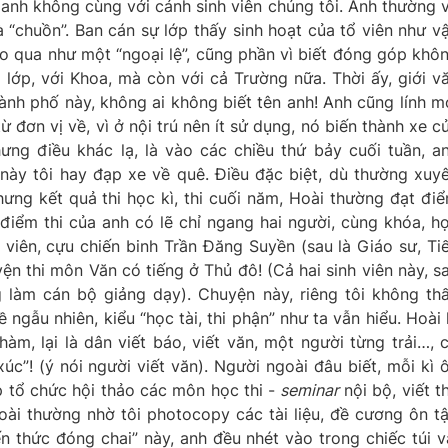
 anh không cùng với cánh sinh viên chúng tôi. Anh thường 
 “chuồn”. Ban cán sự lớp thấy sinh hoạt của tổ viên như v
o qua như một “ngoại lệ”, cũng phần vì biết đóng góp khô
ớp, với Khoa, mà còn với cả Trường nữa. Thời ấy, giới v
hành phố này, không ai không biết tên anh! Anh cũng lính m
 đơn vị về, vì ở nội trú nên ít sử dụng, nó biến thành xe c
ưng điều khác lạ, là vào các chiều thứ bảy cuối tuần, a
này tôi hay đạp xe về quê. Điều đặc biệt, dù thường xuy
hưng kết quả thi học kì, thi cuối năm, Hoài thường đạt đi
 điểm thi của anh có lẽ chỉ ngang hai người, cùng khóa, h
nh viên, cựu chiến binh Trần Đăng Suyền (sau là Giáo sư, Ti
ện thi môn Văn có tiếng ở Thủ đô! (Cả hai sinh viên này, s
g làm cán bộ giảng dạy). Chuyện này, riêng tôi không th
 ngẫu nhiên, kiểu “học tài, thi phận” như ta vẫn hiểu. Hoài 
àm, lại là dân viết báo, viết văn, một người từng trải…, 
úc”! (ý nói người viết văn). Người ngoài đâu biết, mỗi kì 
p tổ chức hội thảo các môn học thi -
seminar
nội bộ, viết t
ài thường nhờ tôi photocopy các tài liệu, đề cương ôn t
n thức đóng chai” này, anh đều nhét vào trong chiếc túi v