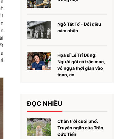
ua
nh
ật
in
Ngô Tất Tố - Đôi điều
ân
cảm nhận
ài
ết
ọa
Họa sĩ Lê Trí Dũng:
cả
Người gói cả trận mạc,
vó ngựa thời gian vào
toan, cọ
ĐỌC NHIỀU
Chân trời cuối phố.
Truyện ngắn của Trần
Đức Tiến