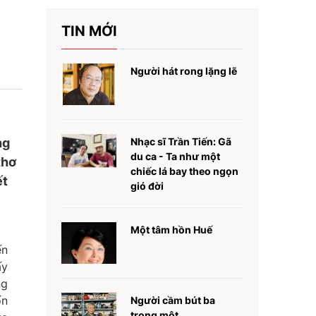
TIN MỚI
Người hát rong lặng lẽ
ng
Nhạc sĩ Trần Tiến: Gã
du ca - Ta như một
thơ
chiếc lá bay theo ngọn
ết
gió đời
Một tâm hồn Huế
ến
ấy
ng
ốn
Người cầm bút ba
trong một