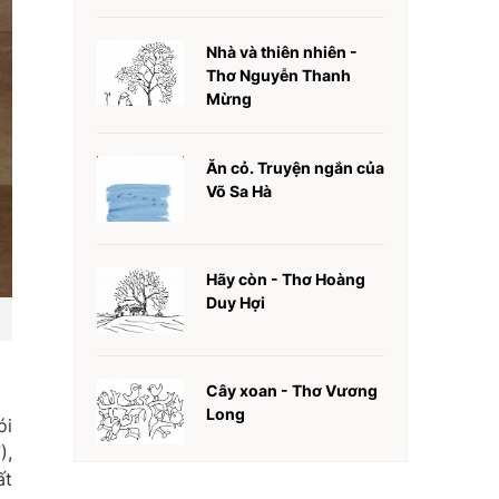
Nhà và thiên nhiên -
Thơ Nguyễn Thanh
Mừng
Ăn cỏ. Truyện ngắn của
Võ Sa Hà
Hãy còn - Thơ Hoàng
Duy Hợi
Cây xoan - Thơ Vương
Long
ói
),
ất