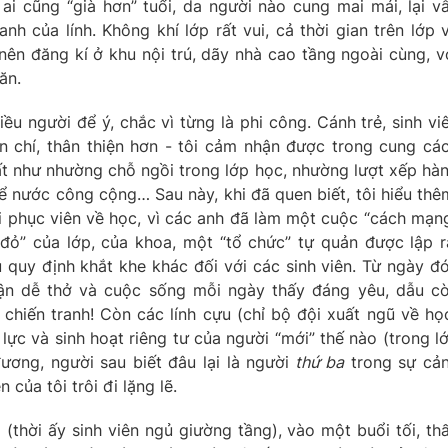
ai cũng “già hơn” tuổi, da người nào cung mai mái, lại v
 của lính. Không khí lớp rất vui, cả thời gian trên lớp 
 nên đăng kí ở khu nội trú, dãy nhà cao tầng ngoài cùng, v
ăn.
ều người để ý, chắc vì từng là phi công. Cánh trẻ, sinh vi
n chí, thân thiện hơn - tôi cảm nhận được trong cung cá
t như nhường chỗ ngồi trong lớp học, nhường lượt xếp hà
ể nước công cộng… Sau này, khi đã quen biết, tôi hiểu thê
i phục viên về học, vì các anh đã làm một cuộc “cách mạn
ỏ” của lớp, của khoa, một “tổ chức” tự quản được lập r
ều quy định khắt khe khác đối với các sinh viên. Từ ngày đ
hận dễ thở và cuộc sống mỗi ngày thấy đáng yêu, dẫu c
 chiến tranh! Còn các lính cựu (chỉ bộ đội xuất ngũ về họ
 lực và sinh hoạt riêng tư của người “mới” thế nào (trong l
ương, người sau biết đâu lại là người
thứ ba
trong sự cả
 của tôi trôi đi lặng lẽ.
(thời ấy sinh viên ngủ giường tầng), vào một buổi tối, th