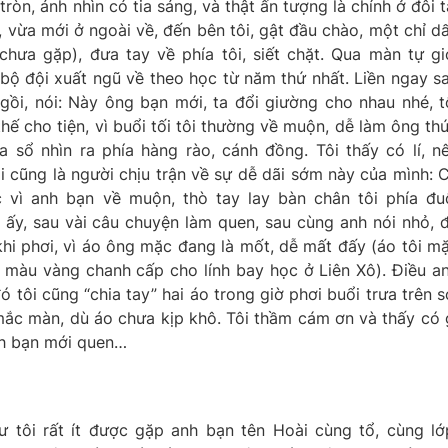
tròn, ánh nhìn có tia sáng, và thật ấn tượng là chính ở đôi t
 vừa mới ở ngoài về, đến bên tôi, gật đầu chào, một chỉ d
chưa gặp), đưa tay về phía tôi, siết chặt. Qua màn tự gi
, bộ đội xuất ngũ về theo học từ năm thứ nhất. Liền ngay s
ngồi, nói: Này ông bạn mới, ta đổi giường cho nhau nhé, t
hế cho tiện, vì buổi tối tôi thường về muộn, dễ làm ông th
 sổ nhìn ra phía hàng rào, cánh đồng. Tôi thấy có lí, n
i cũng là người chịu trận về sự dễ dãi sớm này của mình: 
c vì anh bạn về muộn, thò tay lay bàn chân tôi phía đu
ấy, sau vài câu chuyện làm quen, sau cùng anh nói nhỏ, 
khi phơi, vì áo ông mặc đang là mốt, dễ mất đấy (áo tôi m
i, màu vàng chanh cấp cho lính bay học ở Liên Xô). Điều a
 tôi cũng “chia tay” hai áo trong giờ phơi buổi trưa trên s
ắc màn, dù áo chưa kịp khô. Tôi thầm cám ơn và thấy có 
anh bạn mới quen…
 tôi rất ít được gặp anh bạn tên Hoài cùng tổ, cùng lớ