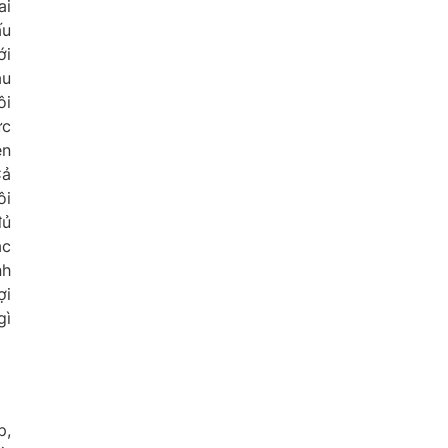
ai
ấu
ới
au
ôi
ức
ên
Cả
ôi
đủ
ặc
nh
ợi
gì
p,