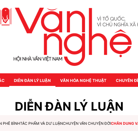
ÁC
DIỄN ĐÀN LÝ LUẬN
VĂN HÓA NGHỆ THUẬT
CHUYÊN Đ
DIỄN ĐÀN LÝ LUẬN
N PHÊ BÌNH
TÁC PHẨM VÀ DƯ LUẬN
CHUYỆN VĂN CHUYỆN ĐỜI
CHÂN DUNG V