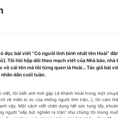
h
ó đọc bài viết “Có người lính binh nhất tên Hoài” đă
ử). Tôi hồi hộp dõi theo mạch viết của Nhà báo, nhà 
 về cái tên mà tôi từng quen là Hoài… Tác giả bài vi
 nhân dân cuối tuần.
ài viết, tôi biết anh mới gặp Lê Khánh Hoài trong một chuy
rở về miền kí ức của những người lính trận…), tôi cảm th
anh vậy. Một cách viết chân dung hết sức tung tẩy, khoá
ng người “xếp bút nghiên ra trận” như chúng tôi mong mu