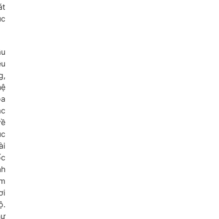
át
úc
ầu
ều
g,
hệ
oa
ác
về
úc
ài
ốc
nh
êm
ơi
ộ.
hư