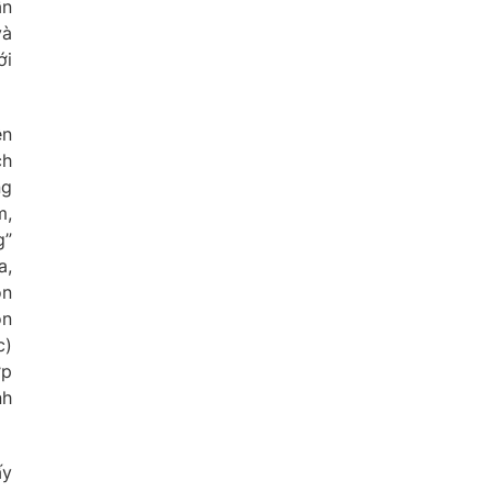
ẫn
và
ới
ên
ch
ng
m,
g”
a,
ón
òn
c)
ớp
nh
ấy