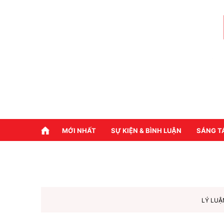
MỚI NHẤT
SỰ KIỆN & BÌNH LUẬN
SÁNG T
LÝ LUẬ