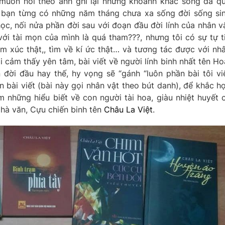
 muốn noi theo anh ghi lại những khoảnh khắc sống đã q
i bạn từng có những năm tháng chưa xa sống đời sống si
ọc, nối nửa phần đời sau với đoạn đầu đời lính của nhân v
 với tài mọn của mình là quá tham???, nhưng tôi có sự tự t
ảm xúc thật,, tìm về kí ức thật… và tương tác được với nh
cảm thấy yên tâm, bài viết về người lính binh nhất tên Ho
n đời đầu hay thế, hy vọng sẽ “gánh “luôn phần bài tôi vi
n bài viết (bài này gọi nhân vật theo bút danh), để khắc h
m những hiểu biết về con người tài hoa, giàu nhiệt huyết 
Nhà văn, Cựu chiến binh tên
Châu La Việt
.