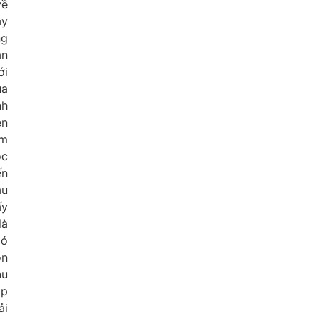
về
ậy
ng
ăn
ới
ủa
nh
ên
ểm
ọc
ến
au
ấy
là
có
ôn
hu
ập
ải