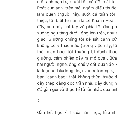
một anh bạn trạc tuổi tôi, có đôi mắt to 
Phật của anh, trên môi ngậm điếu thuốc,
làm quen (người này, suốt cả tuần tôi 
thiệu, tôi biết tên anh là Lê Khánh Hoài
đấy, anh này chỉ tay về phía tôi đang 
xuống ngủ tầng dưới, ông lên trên, như t
giấc! Giường chúng tôi kê sát cạnh cửa
không có ý thắc mắc (trong việc này, tô
thời gian học, tôi thường bị đánh thứ
giường, cảm phiền dậy ra mở cửa). Bữa 
hai người nghe: ông chú ý cất quần áo 
là loại áo bludong, loại vải coton ngoạ
bạn “cảnh báo” thật không thừa, trước đó
dây thép căng dọc trần nhà, dây dùng m
đó gần gụi và thực tế từ lời nhắc của 
2.
Gần hết học kì 1 của năm học, hầu như