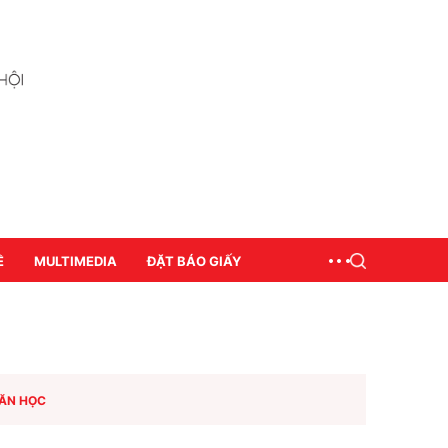
Ề
MULTIMEDIA
ĐẶT BÁO GIẤY
ĂN HỌC