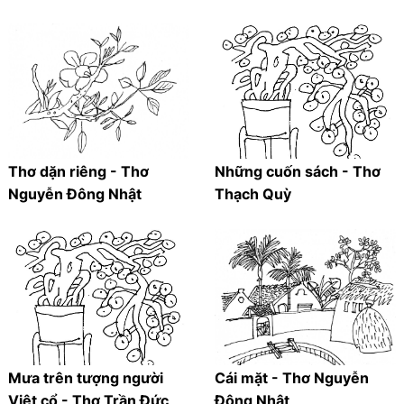
Thơ dặn riêng - Thơ
Những cuốn sách - Thơ
Nguyễn Đông Nhật
Thạch Quỳ
Mưa trên tượng người
Cái mặt - Thơ Nguyễn
Việt cổ - Thơ Trần Đức
Đông Nhật