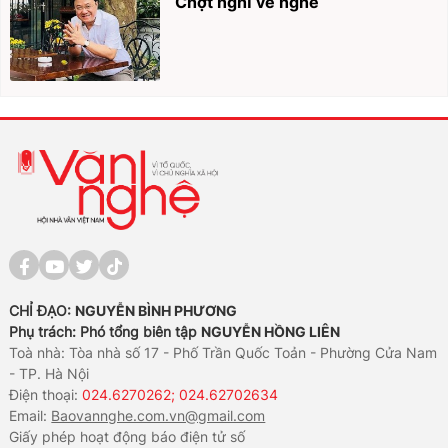
Chợt nghĩ về nghề
CHỈ ĐẠO:
NGUYỄN BÌNH PHƯƠNG
Phụ trách: Phó tổng biên tập
NGUYỄN HỒNG LIÊN
Toà nhà: Tòa nhà số 17 - Phố Trần Quốc Toản - Phường Cửa Nam
- TP. Hà Nội
Điện thoại:
024.6270262; 024.62702634
Email:
Baovannghe.com.vn@gmail.com
Giấy phép hoạt động báo điện tử số