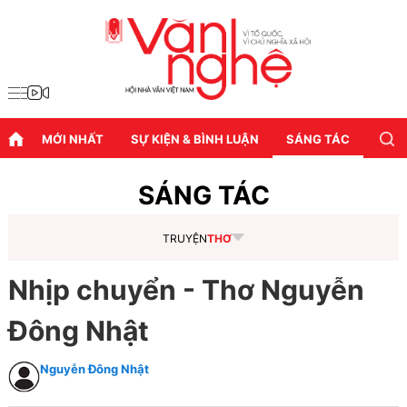
MỚI NHẤT
SỰ KIỆN & BÌNH LUẬN
SÁNG TÁC
DIỄN
SÁNG TÁC
TRUYỆN
THƠ
Nhịp chuyển - Thơ Nguyễn
Đông Nhật
Nguyễn Đông Nhật