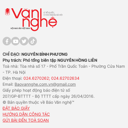
CHỈ ĐẠO:
NGUYỄN BÌNH PHƯƠNG
Phụ trách: Phó tổng biên tập
NGUYỄN HỒNG LIÊN
Toà nhà: Tòa nhà số 17 - Phố Trần Quốc Toản - Phường Cửa Nam
- TP. Hà Nội
Điện thoại:
024.6270262; 024.62702634
Email:
Baovannghe.com.vn@gmail.com
Giấy phép hoạt động báo điện tử số
207/GP-BTTTT - Bộ TTTT cấp ngày 26/04/2016.
© Bản quyền thuộc về Báo Văn nghệ™
ĐẶT BÁO GIẤY
HƯỚNG DẪN CÔNG TÁC
GỬI BÀI ĐẾN TOÀ SOẠN