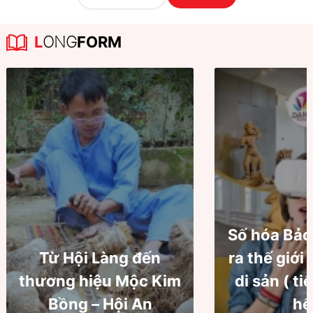
L
ONG
FORM
Số hóa Bảo
Từ Hội Làng đến
ra thế giới
thương hiệu Mộc Kim
di sản ( ti
Bồng – Hội An
hế