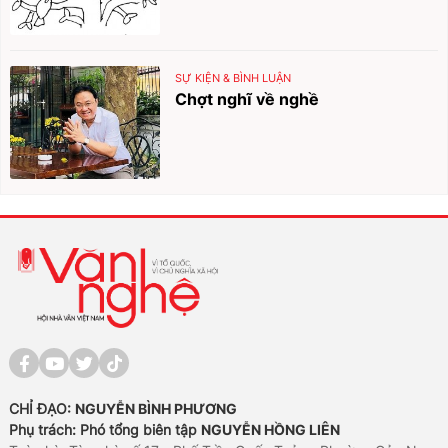
SỰ KIỆN & BÌNH LUẬN
Chợt nghĩ về nghề
CHỈ ĐẠO:
NGUYỄN BÌNH PHƯƠNG
Phụ trách: Phó tổng biên tập
NGUYỄN HỒNG LIÊN