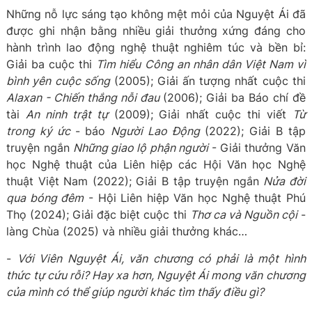
Những nỗ lực sáng tạo không mệt mỏi của Nguyệt Ái đã
được ghi nhận bằng nhiều giải thưởng xứng đáng cho
hành trình lao động nghệ thuật nghiêm túc và bền bỉ:
Giải ba cuộc thi
Tìm hiểu Công an nhân dân Việt Nam vì
bình yên cuộc sống
(2005); Giải ấn tượng nhất cuộc thi
Alaxan - Chiến thắng nỗi đau
(2006); Giải ba Báo chí đề
tài
An ninh trật tự
(2009); Giải nhất cuộc thi viết
Từ
trong ký ức
- báo
Người Lao Động
(2022); Giải B tập
truyện ngắn
Những giao lộ phận người
- Giải thưởng Văn
học Nghệ thuật của Liên hiệp các Hội Văn học Nghệ
thuật Việt Nam (2022); Giải B tập truyện ngắn
Nửa đời
qua bóng đêm
- Hội Liên hiệp Văn học Nghệ thuật Phú
Thọ (2024); Giải đặc biệt cuộc thi
Thơ ca và Nguồn cội
-
làng Chùa (2025) và nhiều giải thưởng khác…
-
Với Viên Nguyệt Ái, văn chương có phải là một hình
thức tự cứu rỗi? Hay xa hơn, Nguyệt Ái mong văn chương
của mình có thể giúp người khác tìm thấy điều gì?