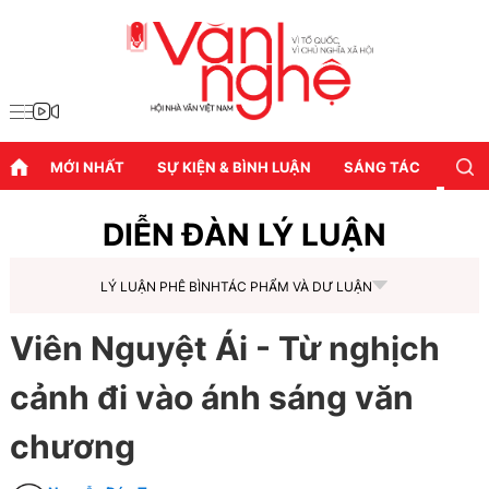
MỚI NHẤT
SỰ KIỆN & BÌNH LUẬN
SÁNG TÁC
DIỄN
DIỄN ĐÀN LÝ LUẬN
LÝ LUẬN PHÊ BÌNH
TÁC PHẨM VÀ DƯ LUẬN
Viên Nguyệt Ái - Từ nghịch
cảnh đi vào ánh sáng văn
chương