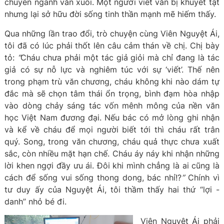
chuyên ngành văn xuôi. Một người viết văn bị khuyết tật
nhưng lại sở hữu đời sống tinh thần mạnh mẽ hiếm thấy.
Qua những lần trao đổi, trò chuyện cùng Viên Nguyệt Ái,
tôi đã có lúc phải thốt lên câu cảm thán về chị. Chị bày
tỏ:
“
Cháu chưa phải một tác giả giỏi mà chỉ đang là tác
giả có sự nỗ lực và nghiêm túc với sự ‘viết’. Thế nên
trong phạm trù văn chương, cháu không khi nào dám tự
đắc mà sẽ chọn tâm thái ổn trọng, bình đạm hòa nhập
vào dòng chảy sáng tác vốn mênh mông của nền văn
học Việt Nam đương đại. Nếu bác có mở lòng ghi nhận
và kể về cháu để mọi người biết tới thì cháu rất trân
quý. Song, trong văn chương, cháu quả thực chưa xuất
sắc, còn nhiều mặt hạn chế. Cháu áy náy khi nhận những
lời khen ngợi đầy ưu ái. Đôi khi mình chẳng là ai cũng là
cách để sống vui sống thong dong, bác nhỉ!?
”
Chính vì
tư duy ấy của Nguyệt Ái, tôi thầm thấy hai thứ “lợi -
danh” nhỏ bé đi.
Viên Nguyệt Ái phải