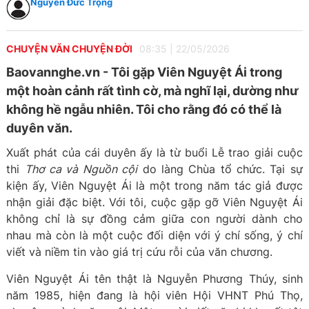
Nguyễn Đức Trọng
CHUYỆN VĂN CHUYỆN ĐỜI
08:35
|
22/05/2026
Baovannghe.vn - Tôi gặp Viên Nguyệt Ái trong
một hoàn cảnh rất tình cờ, mà nghĩ lại, dường như
không hề ngẫu nhiên. Tôi cho rằng đó có thể là
duyên văn.
Xuất phát của cái duyên ấy là từ buổi Lễ trao giải cuộc
thi
Thơ ca và Nguồn cội
do làng Chùa tổ chức. Tại sự
kiện ấy, Viên Nguyệt Ái là một trong năm tác giả được
nhận giải đặc biệt. Với tôi, cuộc gặp gỡ Viên Nguyệt Ái
không chỉ là sự đồng cảm giữa con người dành cho
nhau mà còn là một cuộc đối diện với ý chí sống, ý chí
viết và niềm tin vào giá trị cứu rỗi của văn chương.
Viên Nguyệt Ái tên thật là Nguyễn Phương Thúy, sinh
năm 1985, hiện đang là hội viên Hội VHNT Phú Thọ,