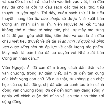
và sau đó dần dần đi sâu hơn vào lĩnh vực viết, tính đến
nay đã cho ra đời 10 đầu sách các thể loại thơ, tiểu
thuyết, truyện ngắn. Tới đây, cuốn sách thứ 11 là tiểu
thuyết mang tên
Sự cứu chuộc
sẽ được Nhà xuất bản
Công an nhân dân in ấn. Viên Nguyệt Ái kể: “Cháu
không thể đi thực tế sáng tác, phải tự mày mò từng
chút để gom góp chất liệu, kiến thức và còn là lần đầu
cháu viết tiểu thuyết về đề tài
Vì an ninh Tổ quốc và bình
yên cuộc sống
nên rất áp lực về chất lượng tác phẩm.
May mắn là bản thảo đã có duyên với Nhà xuất bản
Công an nhân dân...”
Viên Nguyệt Ái đã can đảm trong cách dấn thân vào
văn chương, trong sự dám viết, dám đi đến tận cùng
của khát vọng con chữ. Và quả thật, từ không gian chật
hẹp của sự bất động, chị đã cần cù canh tác trên cánh
đồng văn chương rộng lớn để đến hôm nay đang sống ý
nghĩa với chính cuộc đời mình và lan tỏa tinh thần tới
cộng đồng.