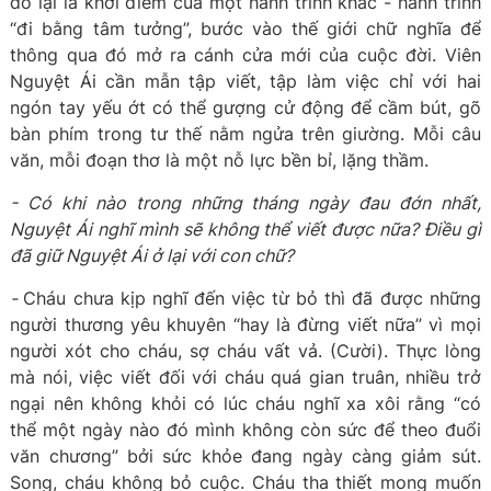
đó lại là khởi điểm của một hành trình khác - hành trình
“đi bằng tâm tưởng”, bước vào thế giới chữ nghĩa để
thông qua đó mở ra cánh cửa mới của cuộc đời. Viên
Nguyệt Ái cần mẫn tập viết, tập làm việc chỉ với hai
ngón tay yếu ớt có thể gượng cử động để cầm bút, gõ
bàn phím trong tư thế nằm ngửa trên giường. Mỗi câu
văn, mỗi đoạn thơ là một nỗ lực bền bỉ, lặng thầm.
- Có khi nào trong những tháng ngày đau đớn nhất,
Nguyệt Ái nghĩ mình sẽ không thể viết được nữa? Điều gì
đã giữ Nguyệt Ái ở lại với con chữ?
-
Cháu chưa kịp nghĩ đến việc từ bỏ thì đã được những
người thương yêu khuyên “hay là đừng viết nữa” vì mọi
người xót cho cháu, sợ cháu vất vả. (Cười). Thực lòng
mà nói, việc viết đối với cháu quá gian truân, nhiều trở
ngại nên không khỏi có lúc cháu nghĩ xa xôi rằng “có
thể một ngày nào đó mình không còn sức để theo đuổi
văn chương” bởi sức khỏe đang ngày càng giảm sút.
Song, cháu không bỏ cuộc. Cháu tha thiết mong muốn