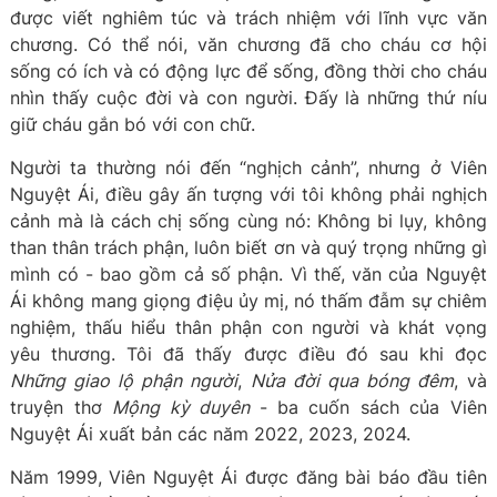
được viết nghiêm túc và trách nhiệm với lĩnh vực văn
chương. Có thể nói, văn chương đã cho cháu cơ hội
sống có ích và có động lực để sống, đồng thời cho cháu
nhìn thấy cuộc đời và con người. Đấy là những thứ níu
giữ cháu gắn bó với con chữ.
Người ta thường nói đến “nghịch cảnh”, nhưng ở Viên
Nguyệt Ái, điều gây ấn tượng với tôi không phải nghịch
cảnh mà là cách chị sống cùng nó: Không bi lụy, không
than thân trách phận, luôn biết ơn và quý trọng những gì
mình có - bao gồm cả số phận. Vì thế, văn của Nguyệt
Ái không mang giọng điệu ủy mị, nó thấm đẫm sự chiêm
nghiệm, thấu hiểu thân phận con người và khát vọng
yêu thương. Tôi đã thấy được điều đó sau khi đọc
Những giao lộ phận người
,
Nửa đời qua bóng đêm
, và
truyện thơ
Mộng kỳ duyên
- ba cuốn sách của Viên
Nguyệt Ái xuất bản các năm 2022, 2023, 2024.
Năm 1999, Viên Nguyệt Ái được đăng bài báo đầu tiên