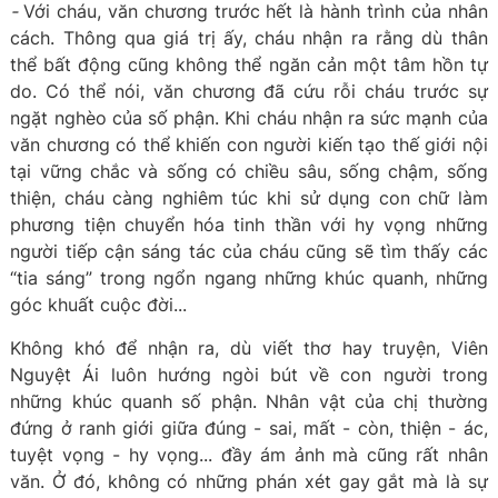
-
Với cháu, văn chương trước hết là hành trình của nhân
cách. Thông qua giá trị ấy, cháu nhận ra rằng dù thân
thể bất động cũng không thể ngăn cản một tâm hồn tự
do. Có thể nói, văn chương đã cứu rỗi cháu trước sự
ngặt nghèo của số phận. Khi cháu nhận ra sức mạnh của
văn chương có thể khiến con người kiến tạo thế giới nội
tại vững chắc và sống có chiều sâu, sống chậm, sống
thiện, cháu càng nghiêm túc khi sử dụng con chữ làm
phương tiện chuyển hóa tinh thần với hy vọng những
người tiếp cận sáng tác của cháu cũng sẽ tìm thấy các
“tia sáng” trong ngổn ngang những khúc quanh, những
góc khuất cuộc đời...
Không khó để nhận ra, dù viết thơ hay truyện, Viên
Nguyệt Ái luôn hướng ngòi bút về con người trong
những khúc quanh số phận. Nhân vật của chị thường
đứng ở ranh giới giữa đúng - sai, mất - còn, thiện - ác,
tuyệt vọng - hy vọng... đầy ám ảnh mà cũng rất nhân
văn. Ở đó, không có những phán xét gay gắt mà là sự