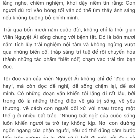
lắng nghe, chiêm nghiệm, khơi dậy niềm tin rằng: Con
người dù rơi vào bóng tối vẫn có thể tìm thấy ánh sáng
nếu không buông bỏ chính mình.
Trải qua bốn mươi năm cuộc đời, không chỉ là thời gian
Viên Nguyệt Ái sống chung với bệnh tật. Đó là bốn mươi
năm tích lũy trải nghiệm nội tâm và không ngừng vượt
qua những biến cố, thắp sáng trí tuệ để rồi chuyển hóa
thành những tác phẩm “biết nói”, chạm vào trái tim bạn
đọc.
Tôi đọc văn của Viên Nguyệt Ái không chỉ để “đọc cho
hay”, mà còn đọc để nghĩ, để sống chậm lại, để soi
mình. Có những đoạn văn khiến tôi lặng đi rất lâu, bởi
trong đó là những thông điệp về giá trị sống, về yêu
thương, về cách con người đối xử với nhau trong một
thế giới nhiều bất trắc. “Những bất ngờ của cuộc sống
luôn khiến người ta trở tay không kịp. Nơi con đường
ngổn ngang của phận người, nếu có thể dũng cảm bước
tiếp trên những éo le, đời sẽ ít bớt đi một nỗi đau và