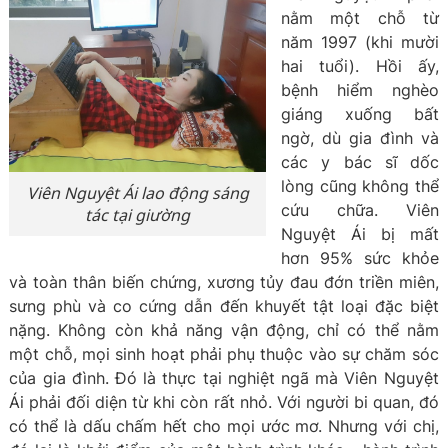
nằm một chỗ từ
năm 1997 (khi mười
hai tuổi). Hồi ấy,
bệnh hiểm nghèo
giáng xuống bất
ngờ, dù gia đình và
các y bác sĩ dốc
lòng cũng không thể
Viên Nguyệt Ái lao động sáng
cứu chữa. Viên
tác tại giường
Nguyệt Ái bị mất
hơn 95% sức khỏe
và toàn thân biến chứng, xương tủy đau đớn triền miên,
sưng phù và co cứng dẫn đến khuyết tật loại đặc biệt
nặng. Không còn khả năng vận động, chỉ có thể nằm
một chỗ, mọi sinh hoạt phải phụ thuộc vào sự chăm sóc
của gia đình. Đó là thực tại nghiệt ngã mà Viên Nguyệt
Ái phải đối diện từ khi còn rất nhỏ. Với người bi quan, đó
có thể là dấu chấm hết cho mọi ước mơ. Nhưng với chị,