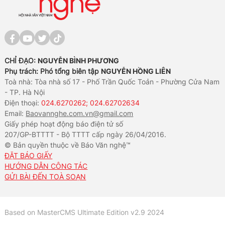
CHỈ ĐẠO:
NGUYỄN BÌNH PHƯƠNG
Phụ trách: Phó tổng biên tập
NGUYỄN HỒNG LIÊN
Toà nhà: Tòa nhà số 17 - Phố Trần Quốc Toản - Phường Cửa Nam
- TP. Hà Nội
Điện thoại:
024.6270262; 024.62702634
Email:
Baovannghe.com.vn@gmail.com
Giấy phép hoạt động báo điện tử số
207/GP-BTTTT - Bộ TTTT cấp ngày 26/04/2016.
© Bản quyền thuộc về Báo Văn nghệ™
ĐẶT BÁO GIẤY
HƯỚNG DẪN CÔNG TÁC
GỬI BÀI ĐẾN TOÀ SOẠN
Based on MasterCMS Ultimate Edition v2.9 2024