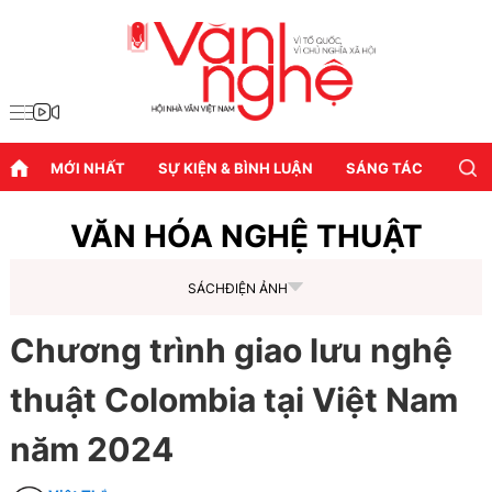
MỚI NHẤT
SỰ KIỆN & BÌNH LUẬN
SÁNG TÁC
DIỄN
VĂN HÓA NGHỆ THUẬT
SÁCH
ĐIỆN ẢNH
Chương trình giao lưu nghệ
thuật Colombia tại Việt Nam
năm 2024