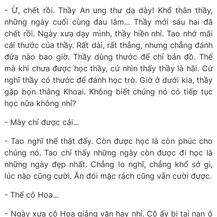
- Ừ, chết rồi. Thầy An ung thư dạ dày! Khổ thân thầy,
những ngày cuối cùng đau lắm... Thầy mới sáu hai đã
chết rồi. Ngày xưa dạy mình, thầy hiền nhỉ. Tao nhớ mãi
cái thước của thầy. Rất dài, rất thẳng, nhưng chẳng đánh
đứa nào bao giờ. Thầy dùng thước để chỉ bản đồ. Thế
mà khi chưa được học thầy, cứ nhìn thấy thầy là hãi. Cứ
nghĩ thầy có thước để đánh học trò. Giờ ở dưới kia, thầy
gặp bọn thằng Khoai. Không biết chúng nó có tiếp tục
học nữa không nhỉ?
- Mày chỉ được cái...
- Tao nghĩ thế thật đấy. Còn được học là còn phúc cho
chúng nó. Tao chỉ thấy những ngày còn được đi học là
những ngày đẹp nhất. Chẳng lo nghĩ, chẳng khổ sở gì,
lúc nào cũng cười. Ăn đói mặc rách cũng vẫn cười được.
- Thế cô Hoa...
- Ngày xưa cô Hoa giảng văn hay nhỉ. Cô ấy bị tai nạn ô