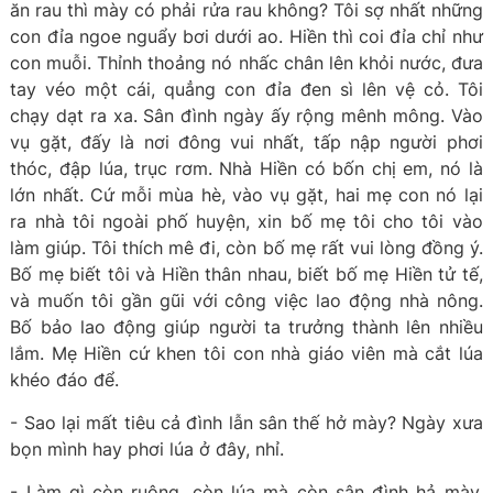
ăn rau thì mày có phải rửa rau không? Tôi sợ nhất những
con đỉa ngoe nguẩy bơi dưới ao. Hiền thì coi đỉa chỉ như
con muỗi. Thỉnh thoảng nó nhấc chân lên khỏi nước, đưa
tay véo một cái, quẳng con đỉa đen sì lên vệ cỏ. Tôi
chạy dạt ra xa. Sân đình ngày ấy rộng mênh mông. Vào
vụ gặt, đấy là nơi đông vui nhất, tấp nập người phơi
thóc, đập lúa, trục rơm. Nhà Hiền có bốn chị em, nó là
lớn nhất. Cứ mỗi mùa hè, vào vụ gặt, hai mẹ con nó lại
ra nhà tôi ngoài phố huyện, xin bố mẹ tôi cho tôi vào
làm giúp. Tôi thích mê đi, còn bố mẹ rất vui lòng đồng ý.
Bố mẹ biết tôi và Hiền thân nhau, biết bố mẹ Hiền tử tế,
và muốn tôi gần gũi với công việc lao động nhà nông.
Bố bảo lao động giúp người ta trưởng thành lên nhiều
lắm. Mẹ Hiền cứ khen tôi con nhà giáo viên mà cắt lúa
khéo đáo để.
- Sao lại mất tiêu cả đình lẫn sân thế hở mày? Ngày xưa
bọn mình hay phơi lúa ở đây, nhỉ.
- Làm gì còn ruộng, còn lúa mà còn sân đình hả mày.