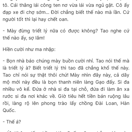
tô. Cái thằng lái công ten nơ vừa lái vừa ngủ gật. Cô ấy
đạp xe đi chợ sớm... Đời chẳng biết thế nào mà lần. Cứ
người tốt thì lại hay chết oan.
- Mày đừng triết lý nữa có được không? Tao nghe cứ
thế nào ấy, sợ lắm!
Hiền cười như ma nhập:
- Bọn nhà báo chúng mày buồn cười nhỉ. Tao nói thế mà
là triết lý à? Biết triết lý thì tao đã chẳng khổ thế này.
Tao chỉ nói sự thật thôi chứ! Mày nhìn đây này, cả dãy
mộ mới này đều là bọn thanh niên làng Gạo đấy. Si đa
nhiều vô kể. Đứa ở nhà si đa tại chỗ, đứa đi làm ăn xa
rước si đa nơi khác về. Giờ tiêu hết tiền bán ruộng lâu
rồi, làng rộ lên phong trào lấy chồng Đài Loan, Hàn
Quốc.
- Thế á?