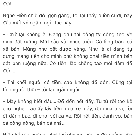
đời!
Nghe Hiền chửi đời gọn gàng, tôi lại thấy buồn cười, bay
đâu mất vẻ ngậm ngùi lúc nãy.
- Chứ lại không à. Đang đâu thì công ty công teo về
mua đất ruộng. Một sào vài chục triệu. Cà làng bán, cả
xã bán. Mừng như bắt được vàng. Như là ai đang tự
dưng mang tiền cho mình chứ không phải tiền mình bán
đất bán ruộng nữa. Có tiền, lão chồng tao mới đâm đổ
đốn...
- Thì khối người có tiền, sao không đổ đốn. Cũng tại
tính người thôi – tôi lại ngậm ngùi.
- Mày không biết đâu... Đổ đốn hết đấy. Từ từ rồi tao kể
cho nghe. Lão ấy lấy tiền mua xe máy, rồi mua ti vi, rồi
đi đánh bạc, đi chơi với ca ve. Rồi hết tiền, đánh vợ, bán
cả công nông, bán cả nhà…
Hiền kể ráo hoảnh, như thể chuyện của ai đó chẳng liên