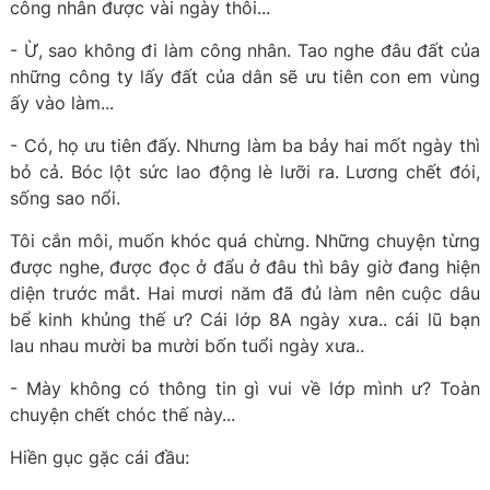
công nhân được vài ngày thôi...
- Ừ, sao không đi làm công nhân. Tao nghe đâu đất của
những công ty lấy đất của dân sẽ ưu tiên con em vùng
ấy vào làm...
- Có, họ ưu tiên đấy. Nhưng làm ba bảy hai mốt ngày thì
bỏ cả. Bóc lột sức lao động lè lưỡi ra. Lương chết đói,
sống sao nổi.
Tôi cắn môi, muốn khóc quá chừng. Những chuyện từng
được nghe, được đọc ở đẩu ở đâu thì bây giờ đang hiện
diện trước mắt. Hai mươi năm đã đủ làm nên cuộc dâu
bể kinh khủng thế ư? Cái lớp 8A ngày xưa.. cái lũ bạn
lau nhau mười ba mười bốn tuổi ngày xưa..
- Mày không có thông tin gì vui về lớp mình ư? Toàn
chuyện chết chóc thế này...
Hiền gục gặc cái đầu: