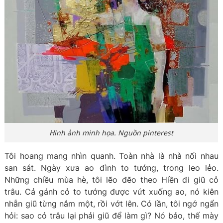
Hình ảnh minh họa. Nguồn pinterest
Tôi hoang mang nhìn quanh. Toàn nhà là nhà nối nhau
san sát. Ngày xưa ao đình to tướng, trong leo lẻo.
Những chiều mùa hè, tôi lẽo đẽo theo Hiền đi giũ cỏ
trâu. Cả gánh cỏ to tướng được vứt xuống ao, nó kiên
nhẫn giũ từng nắm một, rồi vớt lên. Có lần, tôi ngớ ngẩn
hỏi: sao cỏ trâu lại phải giũ để làm gì? Nó bảo, thế mày