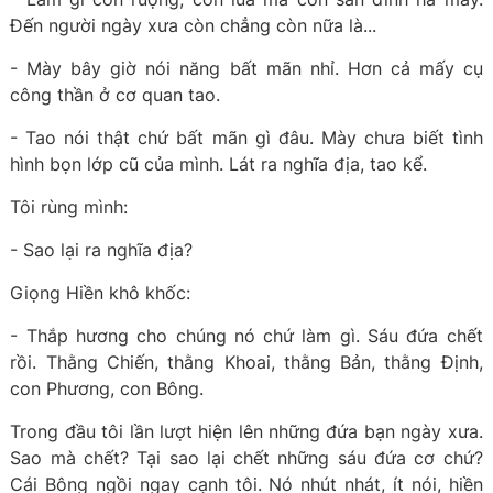
Đến người ngày xưa còn chẳng còn nữa là...
- Mày bây giờ nói năng bất mãn nhỉ. Hơn cả mấy cụ
công thần ở cơ quan tao.
- Tao nói thật chứ bất mãn gì đâu. Mày chưa biết tình
hình bọn lớp cũ của mình. Lát ra nghĩa địa, tao kể.
Tôi rùng mình:
- Sao lại ra nghĩa địa?
Giọng Hiền khô khốc:
- Thắp hương cho chúng nó chứ làm gì. Sáu đứa chết
rồi. Thằng Chiến, thằng Khoai, thằng Bản, thằng Định,
con Phương, con Bông.
Trong đầu tôi lần lượt hiện lên những đứa bạn ngày xưa.
Sao mà chết? Tại sao lại chết những sáu đứa cơ chứ?
Cái Bông ngồi ngay cạnh tôi. Nó nhút nhát, ít nói, hiền