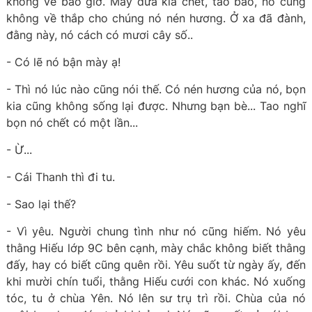
không về bao giờ. Mấy đứa kia chết, tao báo, nó cũng
không về thắp cho chúng nó nén hương. Ở xa đã đành,
đằng này, nó cách có mươi cây số..
- Có lẽ nó bận mày ạ!
- Thì nó lúc nào cũng nói thế. Có nén hương của nó, bọn
kia cũng không sống lại được. Nhưng bạn bè... Tao nghĩ
bọn nó chết có một lần...
- Ừ...
- Cái Thanh thì đi tu.
- Sao lại thế?
- Vì yêu. Người chung tình như nó cũng hiếm. Nó yêu
thằng Hiếu lớp 9C bên cạnh, mày chắc không biết thằng
đấy, hay có biết cũng quên rồi. Yêu suốt từ ngày ấy, đến
khi mười chín tuổi, thằng Hiếu cưới con khác. Nó xuống
tóc, tu ở chùa Yên. Nó lên sư trụ trì rồi. Chùa của nó