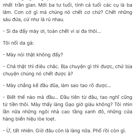
nhất trần gian. Mới ba tư tuổi, tính cả tuổi các cụ là ba
lăm. Cơn cớ gì mà chúng nó chết cơ chứ? Chết những
sáu đứa, cứ như là rủ nhau.
- Si đa đấy mày ơi, toàn chết vì si đa thôi…
Tôi nổi da gà:
- Mày nói thật không đấy?
- Chả thật thì điêu chắc. Bịa chuyện gì thì được, chứ bịa
chuyện chúng nó chết được à?
- Mày chẳng kể đầu đũa, làm sao tao rõ được...
- Biết thế nào mà đầu... Đầu tiên từ đâu, tao nghĩ cũng
từ tiền thôi. Mày thấy làng Gạo giờ giàu không? Tôi nhìn
lần nữa những ngôi nhà cao tầng xanh đỏ, những cửa
hàng biển hiệu lòe loẹt.
- Ừ, tất nhiên. Giờ đâu còn là làng nữa. Phố rồi còn gì.