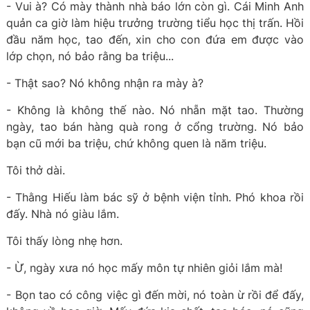
- Vui à? Có mày thành nhà báo lớn còn gì. Cái Minh Anh
quản ca giờ làm hiệu trưởng trường tiểu học thị trấn. Hồi
đầu năm học, tao đến, xin cho con đứa em được vào
lớp chọn, nó bảo rằng ba triệu...
- Thật sao? Nó không nhận ra mày à?
- Không là không thế nào. Nó nhẵn mặt tao. Thường
ngày, tao bán hàng quà rong ở cổng trường. Nó bảo
bạn cũ mới ba triệu, chứ không quen là năm triệu.
Tôi thở dài.
- Thằng Hiếu làm bác sỹ ở bệnh viện tỉnh. Phó khoa rồi
đấy. Nhà nó giàu lắm.
Tôi thấy lòng nhẹ hơn.
- Ừ, ngày xưa nó học mấy môn tự nhiên giỏi lắm mà!
- Bọn tao có công việc gì đến mời, nó toàn ừ rồi để đấy,