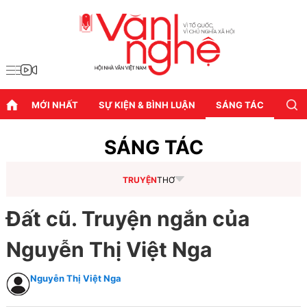
MỚI NHẤT
SỰ KIỆN & BÌNH LUẬN
SÁNG TÁC
DIỄN
SÁNG TÁC
TRUYỆN
THƠ
Đất cũ. Truyện ngắn của
Nguyễn Thị Việt Nga
Nguyễn Thị Việt Nga