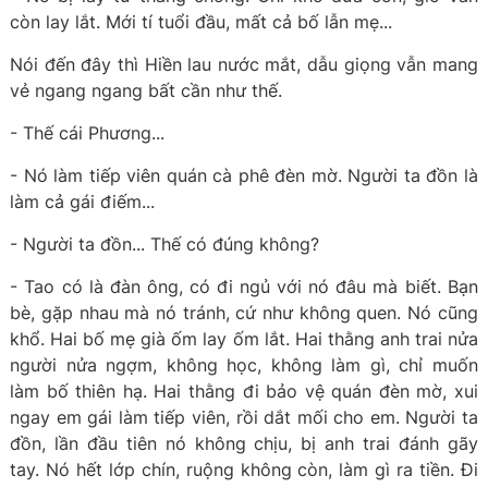
còn lay lắt. Mới tí tuổi đầu, mất cả bố lẫn mẹ...
Nói đến đây thì Hiền lau nước mắt, dẫu giọng vẫn mang
vẻ ngang ngang bất cần như thế.
- Thế cái Phương...
- Nó làm tiếp viên quán cà phê đèn mờ. Người ta đồn là
làm cả gái điếm...
- Người ta đồn... Thế có đúng không?
- Tao có là đàn ông, có đi ngủ với nó đâu mà biết. Bạn
bè, gặp nhau mà nó tránh, cứ như không quen. Nó cũng
khổ. Hai bố mẹ già ốm lay ốm lắt. Hai thằng anh trai nửa
người nửa ngợm, không học, không làm gì, chỉ muốn
làm bố thiên hạ. Hai thằng đi bảo vệ quán đèn mờ, xui
ngay em gái làm tiếp viên, rồi dắt mối cho em. Người ta
đồn, lần đầu tiên nó không chịu, bị anh trai đánh gãy
tay. Nó hết lớp chín, ruộng không còn, làm gì ra tiền. Đi