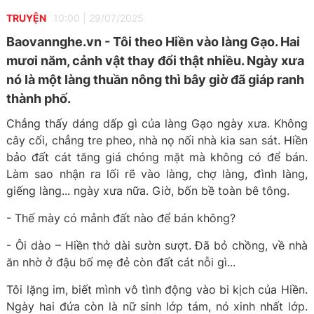
TRUYỆN
10:00
|
29/07/2025
Baovannghe.vn - Tôi theo Hiền vào làng Gạo. Hai
mươi năm, cảnh vật thay đổi thật nhiều. Ngày xưa
nó là một làng thuần nông thì bây giờ đã giáp ranh
thành phố.
Chẳng thấy dáng dấp gì của làng Gạo ngày xưa. Không
cây cối, chẳng tre pheo, nhà nọ nối nhà kia san sát. Hiền
bảo đất cát tăng giá chóng mặt mà không có để bán.
Làm sao nhận ra lối rẽ vào làng, chợ làng, đình làng,
giếng làng... ngày xưa nữa. Giờ, bốn bề toàn bê tông.
- Thế mày có mảnh đất nào để bán không?
- Ôi dào – Hiền thở dài sườn sượt. Đã bỏ chồng, về nhà
ăn nhờ ở đậu bố mẹ đẻ còn đất cát nỗi gì...
Tôi lặng im, biết mình vô tình động vào bi kịch của Hiền.
Ngày hai đứa còn là nữ sinh lớp tám, nó xinh nhất lớp.