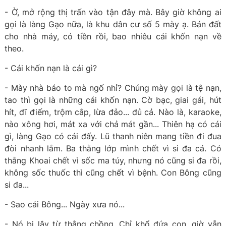
- Ờ, mở rộng thị trấn vào tận đây mà. Bây giờ không ai
gọi là làng Gạo nữa, là khu dân cư số 5 mày ạ. Bán đất
cho nhà máy, có tiền rồi, bao nhiêu cái khốn nạn về
theo.
- Cái khốn nạn là cái gì?
- Mày nhà báo to mà ngố nhỉ? Chúng mày gọi là tệ nạn,
tao thì gọi là những cái khốn nạn. Cờ bạc, giai gái, hút
hít, đĩ điếm, trộm cắp, lừa đảo... đủ cả. Nào là, karaoke,
nào xông hơi, mát xa với chả mát gần... Thiên hạ có cái
gì, làng Gạo có cái đấy. Lũ thanh niên mang tiền đi đua
đòi nhanh lắm. Ba thằng lớp mình chết vì si đa cả. Có
thằng Khoai chết vì sốc ma túy, nhưng nó cũng si đa rồi,
không sốc thuốc thì cũng chết vì bệnh. Con Bông cũng
si đa...
- Sao cái Bông... Ngày xưa nó...
- Nó bị lây từ thằng chồng. Chỉ khổ đứa con, giờ vẫn