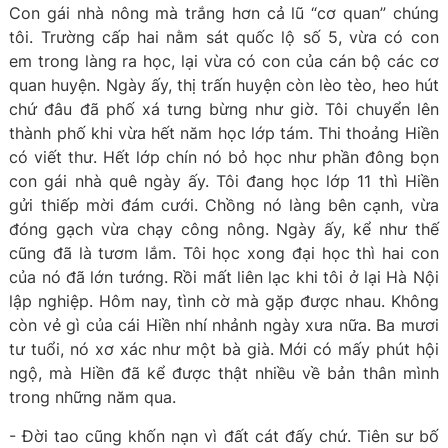
Con gái nhà nông mà trắng hơn cả lũ “cơ quan” chúng
tôi. Trường cấp hai nằm sát quốc lộ số 5, vừa có con
em trong làng ra học, lại vừa có con của cán bộ các cơ
quan huyện. Ngày ấy, thị trấn huyện còn lèo tèo, heo hút
chứ đâu đã phố xá tưng bừng như giờ. Tôi chuyển lên
thành phố khi vừa hết năm học lớp tám. Thi thoảng Hiền
có viết thư. Hết lớp chín nó bỏ học như phần đông bọn
con gái nhà quê ngày ấy. Tôi đang học lớp 11 thì Hiền
gửi thiếp mời đám cưới. Chồng nó làng bên cạnh, vừa
đóng gạch vừa chạy công nông. Ngày ấy, kể như thế
cũng đã là tươm lắm. Tôi học xong đại học thì hai con
của nó đã lớn tướng. Rồi mất liên lạc khi tôi ở lại Hà Nội
lập nghiệp. Hôm nay, tình cờ mà gặp được nhau. Không
còn vẻ gì của cái Hiền nhí nhảnh ngày xưa nữa. Ba mươi
tư tuổi, nó xơ xác như một bà già. Mới có mấy phút hội
ngộ, mà Hiền đã kể được thật nhiều về bản thân mình
trong những năm qua.
- Đời tao cũng khốn nạn vì đất cát đấy chứ. Tiên sư bố