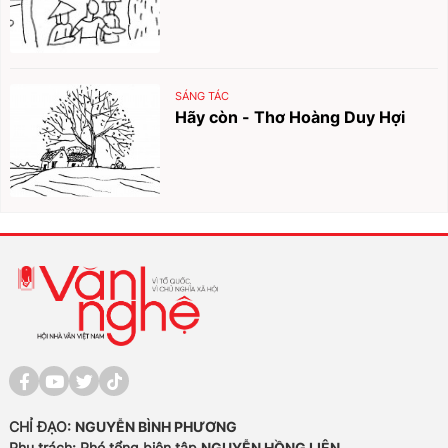
SÁNG TÁC
Hãy còn - Thơ Hoàng Duy Hợi
CHỈ ĐẠO:
NGUYỄN BÌNH PHƯƠNG
Phụ trách: Phó tổng biên tập
NGUYỄN HỒNG LIÊN