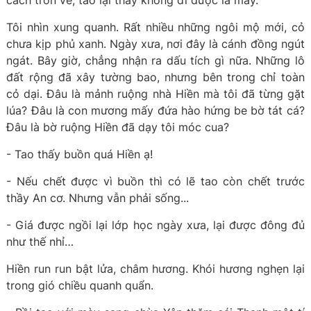
cách trốn về, tao lại thấy không đi được là may.
Tôi nhìn xung quanh. Rất nhiều những ngôi mộ mới, cỏ
chưa kịp phủ xanh. Ngày xưa, nơi đây là cánh đồng ngút
ngát. Bây giờ, chẳng nhận ra dấu tích gì nữa. Những lô
đất rộng đã xây tường bao, nhưng bên trong chỉ toàn
cỏ dại. Đâu là mảnh ruộng nhà Hiền mà tôi đã từng gặt
lúa? Đâu là con mương mấy đứa hào hứng be bờ tát cá?
Đâu là bờ ruộng Hiền đã dạy tôi móc cua?
- Tao thấy buồn quá Hiền ạ!
- Nếu chết được vì buồn thì có lẽ tao còn chết trước
thầy An cơ. Nhưng vẫn phải sống...
- Giá được ngồi lại lớp học ngày xưa, lại được đông đủ
như thế nhỉ…
Hiền run run bật lửa, châm hương. Khói hương nghẹn lại
trong gió chiều quanh quẩn.