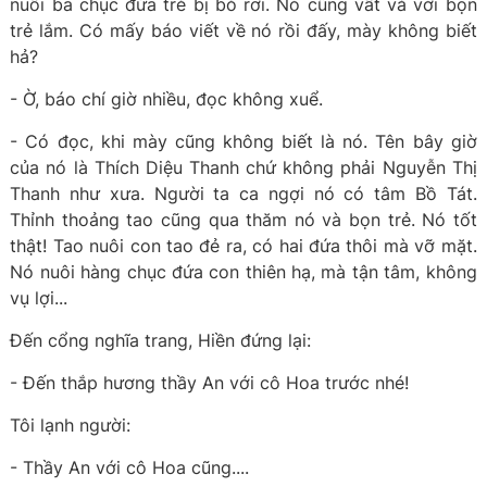
nuôi ba chục đứa trẻ bị bỏ rơi. Nó cũng vất vả với bọn
trẻ lắm. Có mấy báo viết về nó rồi đấy, mày không biết
hả?
- Ờ, báo chí giờ nhiều, đọc không xuể.
- Có đọc, khi mày cũng không biết là nó. Tên bây giờ
của nó là Thích Diệu Thanh chứ không phải Nguyễn Thị
Thanh như xưa. Người ta ca ngợi nó có tâm Bồ Tát.
Thỉnh thoảng tao cũng qua thăm nó và bọn trẻ. Nó tốt
thật! Tao nuôi con tao đẻ ra, có hai đứa thôi mà vỡ mặt.
Nó nuôi hàng chục đứa con thiên hạ, mà tận tâm, không
vụ lợi...
Đến cổng nghĩa trang, Hiền đứng lại:
- Đến thắp hương thầy An với cô Hoa trước nhé!
Tôi lạnh người:
- Thầy An với cô Hoa cũng....