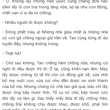
- Ừ. Không lấy chồng Hàn Quốc cũng chẳng đứa nào
dám lấy lũ con trai trong làng nữa, sợ lại như con Bông,
chết oan vì si đa từ chồng.
- Nhiều người đi được không?
- Đông phết mày ạ! Những nhà giàu nhất là những nhà
có con gả chồng ngoại gửi tiền về. Tao cùng từng đi dự
tuyển đấy, nhưng không trúng.
- Thật hả?
- Chứ sao không. Tao chẳng hám chồng nữa, nhưng cứ
nghĩ đi đâu được thì đi. Ở lại, cũng khốn nạn lắm. May
lấy được chồng tử tế thì còn có đồng gửi về, vừa nhờ
bố mẹ nuôi con, vừa coi như đền được ơn sinh thành
của bố mẹ. Nhưng chúng nó chê tao già quá, bảo chỉ lấy
được ông bảy mươi thôi. Tổ cụ nó chứ, bảy mươi còn
đòi lấy vợ làm gì. Sau thấy mấy đứa đi lấy chồng Hàn,
chồng Đài không chịu được nhục, được khổ, phải tìm