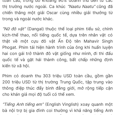
toàn cầu, trong đó khoảng 90% doanh thu đến từ các
thị trường nước ngoài. Ca khúc
“Naatu Naatu”
cũng đã
chiến thắng một giải Oscar cùng nhiều giải thưởng từ
trong và ngoài nước khác.
“Nữ đô vật”
(Dangal) thuộc thể loại phim tiểu sử, chính
kịch-thể thao, nổi tiếng quốc tế, dựa trên nhân vật có
thật về một cựu đô vật Ấn Độ tên Mahavir Singh
Phogat. Phim tái hiện hành trình của ông khi huấn luyện
hai con gái trở thành đô vật giống như mình, đi thi đấu
quốc tế và gặt hái thành công, bất chấp những định
kiến từ xã hội.
Phim có doanh thu 303 triệu USD toàn cầu, gồm gần
200 triệu USD từ thị trường Trung Quốc, tập trung vào
thông điệp thúc đẩy bình đẳng giới, mở rộng tiếp cận
cho khán giả mọi độ tuổi có thể xem.
“Tiếng Anh tiếng em”
(English Vinglish) xoay quanh một
bà nội trợ bị gia đình coi thường vì khả năng tiếng Anh