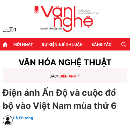
MỚI NHẤT
SỰ KIỆN & BÌNH LUẬN
SÁNG TÁC
DIỄN
VĂN HÓA NGHỆ THUẬT
SÁCH
ĐIỆN ẢNH
Điện ảnh Ấn Độ và cuộc đổ
bộ vào Việt Nam mùa thứ 6
Hà Phương