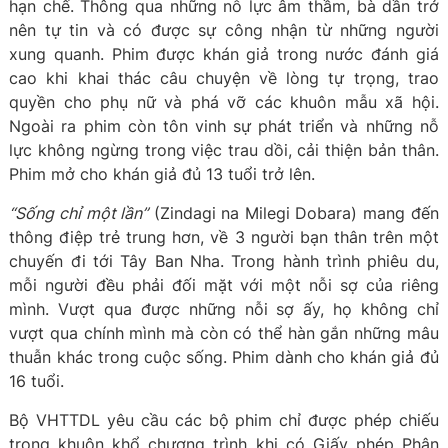
hạn chế. Thông qua những nỗ lực âm thầm, bà dần trở
nên tự tin và có được sự công nhận từ những người
xung quanh. Phim được khán giả trong nước đánh giá
cao khi khai thác câu chuyện về lòng tự trọng, trao
quyền cho phụ nữ và phá vỡ các khuôn mẫu xã hội.
Ngoài ra phim còn tôn vinh sự phát triển và những nỗ
lực không ngừng trong việc trau dồi, cải thiện bản thân.
Phim mở cho khán giả đủ 13 tuổi trở lên.
“Sống chỉ một lần”
(Zindagi na Milegi Dobara) mang đến
thông điệp trẻ trung hơn, về 3 người bạn thân trên một
chuyến đi tới Tây Ban Nha. Trong hành trình phiêu du,
mỗi người đều phải đối mặt với một nỗi sợ của riêng
mình. Vượt qua được những nỗi sợ ấy, họ không chỉ
vượt qua chính mình mà còn có thể hàn gắn những mâu
thuẫn khác trong cuộc sống. Phim dành cho khán giả đủ
16 tuổi.
Bộ VHTTDL yêu cầu các bộ phim chỉ được phép chiếu
trong khuôn khổ chương trình khi có Giấy phép Phân