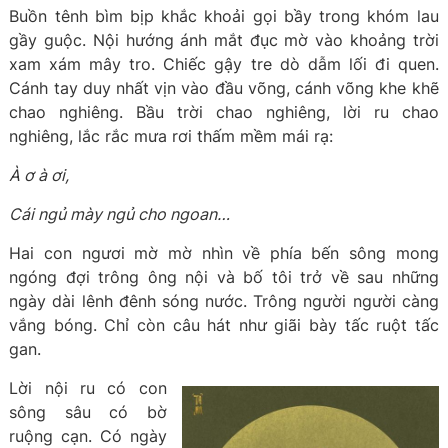
Buồn tênh bìm bịp khắc khoải gọi bầy trong khóm lau
gầy guộc. Nội hướng ánh mắt đục mờ vào khoảng trời
xam xám mây tro. Chiếc gậy tre dò dẫm lối đi quen.
Cánh tay duy nhất vịn vào đầu võng, cánh võng khe khẽ
chao nghiêng. Bầu trời chao nghiêng, lời ru chao
nghiêng, lắc rắc mưa rơi thấm mềm mái rạ:
À ơ à ơi,
Cái ngủ mày ngủ cho ngoan…
Hai con ngươi mờ mờ nhìn về phía bến sông mong
ngóng đợi trông ông nội và bố tôi trở về sau những
ngày dài lênh đênh sóng nước. Trông người người càng
vắng bóng. Chỉ còn câu hát như giãi bày tấc ruột tấc
gan.
Lời nội ru có con
sông sâu có bờ
ruộng cạn. Có ngày