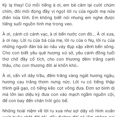
Kỳ lạ thay! Cứ mỗi tiếng à ơi, em bé câm lại cười chúm
chím, đôi môi đọng đầy vị ngọt lời ru của người mẹ nửa
điên nửa tỉnh. Em không biết nói nhưng em nghe được
tiếng suối nguồn tình mẹ trong veo.
À ơi, cánh cò cánh vạc, à ơi bến nước con đò… À ơi xưa,
à ơi nay. Lời ru của bà của mẹ, lời ru của o Nụ, lời ru của
những người đàn bà áo nâu váy đụp xập xềnh bến sông.
Cho con biết yêu quê hương xứ sở, yêu cánh đồng tuổi
thơ chở đầy cổ tích, cho con thương đêm trắng canh
thâu, cho con thương đời ai khốn khó..
À ơi, vấn vít dây trầu, đêm trăng vàng ngát hương ngâu,
hương cau trắng thơm nưng nức. Lời ru có tiếng thập
thình giã gạo, có tiếng kẽo cọt võng đưa. Đơn sơ bình dị
mà lớn lao diệu kỳ đưa con vào mạch ngầm nguồn cội,
để con bay đến chân trời góc bể.
Những hoài niệm về lời ru xưa như sợi dây vô hình xoắn