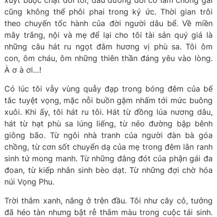
xuýt buộc chặt đời tôi, dẫu đường đời có lắm chông gai
cũng không thể phôi phai trong ký ức. Thời gian trôi
theo chuyến tốc hành của đời người dâu bể. Về miền
mây trắng, nội và mẹ để lại cho tôi tài sản quý giá là
những câu hát ru ngọt đằm hương vị phù sa. Tôi ôm
con, ôm cháu, ôm những thiên thần đáng yêu vào lòng.
À ơ à ơi…!
Có lúc tôi vẫy vùng quẫy đạp trong bóng đêm của bế
tắc tuyệt vọng, mặc nỗi buồn gặm nhấm tới mức buông
xuôi. Khi ấy, tôi hát ru tôi. Hát từ đồng lúa nương dâu,
hát từ hạt phù sa lúng liếng, từ nẻo đường bập bênh
giông bão. Từ ngôi nhà tranh của người đàn bà góa
chồng, từ cơn sốt chuyển dạ của mẹ trong đêm lằn ranh
sinh tử mong manh. Từ những đắng đót của phận gái đa
đoan, từ kiếp nhân sinh bèo dạt. Từ những đợi chờ hóa
núi Vọng Phu.
Trời thắm xanh, nắng ở trên đầu. Tôi như cây cỏ, tưởng
đã héo tàn nhưng bật rễ thắm màu trong cuộc tái sinh.