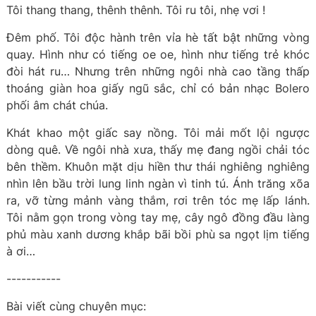
Tôi thang thang, thênh thênh. Tôi ru tôi, nhẹ vơi !
Đêm phố. Tôi độc hành trên vỉa hè tất bật những vòng
quay. Hình như có tiếng oe oe, hình như tiếng trẻ khóc
đòi hát ru… Nhưng trên những ngôi nhà cao tầng thấp
thoáng giàn hoa giấy ngũ sắc, chỉ có bản nhạc Bolero
phối âm chát chúa.
Khát khao một giấc say nồng. Tôi mải mốt lội ngược
dòng quê. Về ngôi nhà xưa, thấy mẹ đang ngồi chải tóc
bên thềm. Khuôn mặt dịu hiền thư thái nghiêng nghiêng
nhìn lên bầu trời lung linh ngàn vì tinh tú. Ánh trăng xõa
ra, vỡ từng mảnh vàng thắm, rơi trên tóc mẹ lấp lánh.
Tôi nằm gọn trong vòng tay mẹ, cây ngô đồng đầu làng
phủ màu xanh dương khắp bãi bồi phù sa ngọt lịm tiếng
à ơi…
-----------
Bài viết cùng chuyên mục: