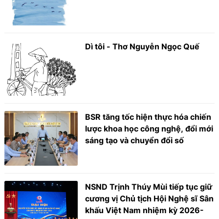
Dì tôi - Thơ Nguyễn Ngọc Quế
BSR tăng tốc hiện thực hóa chiến
lược khoa học công nghệ, đổi mới
sáng tạo và chuyển đổi số
NSND Trịnh Thúy Mùi tiếp tục giữ
cương vị Chủ tịch Hội Nghệ sĩ Sân
khấu Việt Nam nhiệm kỳ 2026-