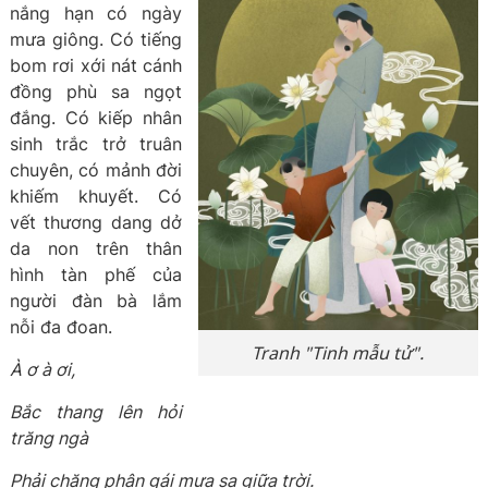
nắng hạn có ngày
mưa giông. Có tiếng
bom rơi xới nát cánh
đồng phù sa ngọt
đắng. Có kiếp nhân
sinh trắc trở truân
chuyên, có mảnh đời
khiếm khuyết. Có
vết thương dang dở
da non trên thân
hình tàn phế của
người đàn bà lắm
nỗi đa đoan.
Tranh "Tinh mẫu tử".
À ơ à ơi,
Bắc thang lên hỏi
trăng ngà
Phải chăng phận gái mưa sa giữa trời.