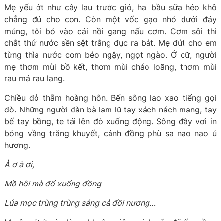
Mẹ yếu ớt như cây lau trước gió, hai bầu sữa héo khô
chẳng đủ cho con. Còn một vốc gạo nhỏ dưới đáy
mủng, tôi bỏ vào cái nồi gang nấu cơm. Cơm sôi thì
chắt thứ nước sền sệt trắng đục ra bát. Mẹ đút cho em
từng thìa nước cơm béo ngậy, ngọt ngào. Ở cữ, người
mẹ thơm mùi bồ kết, thơm mùi cháo loãng, thơm mùi
rau má rau lang.
Chiều đỏ thẫm hoàng hôn. Bến sông lao xao tiếng gọi
đò. Những người đàn bà lam lũ tay xách nách mang, tay
bế tay bồng, te tái lên đò xuống động. Sông đầy vơi in
bóng vầng trăng khuyết, cánh đồng phù sa nao nao ủ
hương.
À ơ à ơi,
Mồ hôi mà đổ xuống đồng
Lúa mọc trùng trùng sáng cả đồi nương…