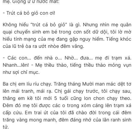
mẹ. Giọng ư ứ nước mắt:
- Trút cá bỏ giỏ con ơi!
Không hiểu “trút cá bỏ giỏ” là gì. Nhưng nhìn mẹ quằn
quại chuyển sinh em bé trong cơn sốt dữ dội, tôi lờ mờ
hiểu tính mạng của mẹ đang gặp nguy hiểm. Tiếng khóc
của lũ trẻ òa ra ướt nhòe đêm vắng.
- Các con… đến nhà o… Nhờ… đưa… mẹ đi trạm xá.
Nhanh…lên! - Mẹ thều thào, tiếng thều thào mỏng vụn
như sợi chỉ mục.
Ba chị em líu ríu chạy. Trăng tháng Mười man mác dệt tơ
lên mái tranh, mái rạ. Chị gái chạy trước, tôi chạy sau,
thằng em kề tôi mới 5 tuổi cũng lon chon chạy theo.
Đêm đó mẹ tôi được các o trong xóm cáng lên trạm xá
cấp cứu. Em trai út của tôi đã chào đời trong cái đêm
trăng vàng mong manh, đêm đáng nhớ của lằn ranh sinh
tử.