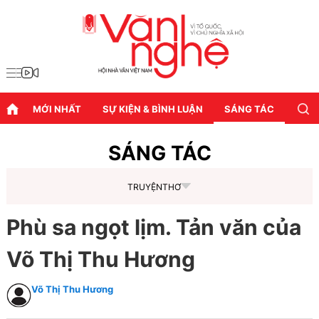
MỚI NHẤT
SỰ KIỆN & BÌNH LUẬN
SÁNG TÁC
DIỄN
SÁNG TÁC
TRUYỆN
THƠ
Phù sa ngọt lịm. Tản văn của
Võ Thị Thu Hương
Võ Thị Thu Hương