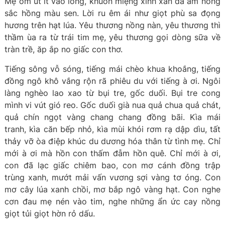
Mẹ ôm út ít vào lòng, khuôn miệng xinh xắn đã ấm nồng
sắc hồng màu sen. Lời ru êm ái như giọt phù sa đọng
hương trên hạt lúa. Yêu thương nồng nàn, yêu thương thì
thầm ùa ra từ trái tim mẹ, yêu thương gọi dòng sữa về
tràn trề, ăp ắp no giấc con thơ.
Tiếng sông vỗ sóng, tiếng mái chèo khua khoắng, tiếng
đồng ngô khô vắng rộn rã phiêu du với tiếng à ơi. Ngôi
làng nghèo lao xao từ bụi tre, gốc duối. Bụi tre cong
mình vi vút gió reo. Gốc duối già nua quả chua quả chát,
quả chín ngọt vàng chang chang đồng bãi. Kìa mái
tranh, kìa căn bếp nhỏ, kìa mùi khói rơm rạ dập dìu, tất
thảy vỡ òa điệp khúc du dương hóa thân từ tình mẹ. Chỉ
mới à ơi mà hồn con thấm đẫm hồn quê. Chỉ mới à ơi,
con đã lạc giấc chiêm bao, con mơ cánh đồng trập
trùng xanh, mướt mải vấn vương sợi vàng tơ óng. Con
mơ cây lúa xanh chồi, mơ bắp ngô vàng hạt. Con nghe
cơn đau mẹ nén vào tim, nghe những ẩn ức cay nồng
giọt tủi giọt hờn rỏ dấu.