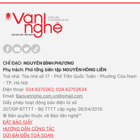
CHỈ ĐẠO:
NGUYỄN BÌNH PHƯƠNG
Phụ trách: Phó tổng biên tập
NGUYỄN HỒNG LIÊN
Toà nhà: Tòa nhà số 17 - Phố Trần Quốc Toản - Phường Cửa Nam
- TP. Hà Nội
Điện thoại:
024.6270262; 024.62702634
Email:
Baovannghe.com.vn@gmail.com
Giấy phép hoạt động báo điện tử số
207/GP-BTTTT - Bộ TTTT cấp ngày 26/04/2016.
© Bản quyền thuộc về Báo Văn nghệ™
ĐẶT BÁO GIẤY
HƯỚNG DẪN CÔNG TÁC
GỬI BÀI ĐẾN TOÀ SOẠN