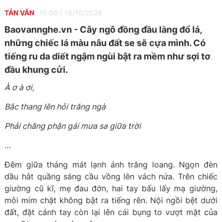
TẢN VĂN
15:00
|
18/10/2024
Baovannghe.vn - Cây ngô đồng đầu làng đổ lá,
những chiếc lá màu nâu đất se sẽ cựa mình. Có
tiếng ru da diết ngậm ngùi bật ra mềm như sợi tơ
đầu khung cửi.
À ơ à ơi,
Bắc thang lên hỏi trăng ngà
Phải chăng phận gái mưa sa giữa trời
…
Đêm giữa tháng mát lạnh ánh trăng loang. Ngọn đèn
dầu hắt quầng sáng cầu vồng lên vách nứa. Trên chiếc
giường cũ kĩ, mẹ đau đớn, hai tay bấu lấy mạ giường,
môi mím chặt không bật ra tiếng rên. Nội ngồi bệt dưới
đất, đặt cánh tay còn lại lên cái bụng to vượt mặt của