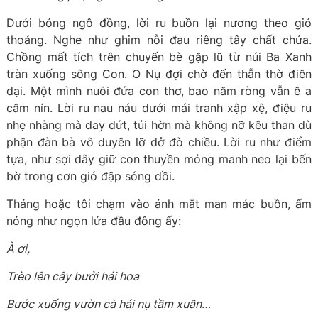
Dưới bóng ngô đồng, lời ru buồn lại nương theo gió
thoảng. Nghe như ghim nỗi đau riêng tây chất chứa.
Chồng mất tích trên chuyến bè gặp lũ từ núi Ba Xanh
tràn xuống sông Con. O Nụ đợi chờ đến thẫn thờ điên
dại. Một mình nuôi đứa con thơ, bao năm ròng vẫn ê a
câm nín. Lời ru nau náu dưới mái tranh xập xệ, điệu ru
nhẹ nhàng mà day dứt, tủi hờn mà không nỡ kêu than dù
phận đàn bà vô duyên lỡ dở đò chiều. Lời ru như điểm
tựa, như sợi dây giữ con thuyền mỏng manh neo lại bến
bờ trong cơn gió đập sóng dồi.
Thảng hoặc tôi chạm vào ánh mắt man mác buồn, ấm
nóng như ngọn lửa đầu đông ấy:
À ơi,
Trèo lên cây bưởi hái hoa
Bước xuống vườn cà hái nụ tầm xuân…