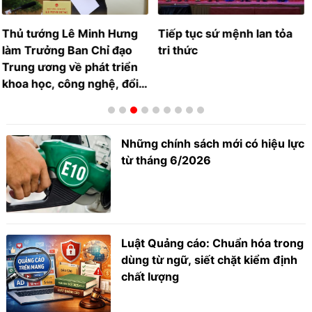
Tiếp tục sứ mệnh lan tỏa
HỘI NGHỊ TRUNG ƯƠNG 3
tri thức
KHÓA XIV: Hoàn thiện thể
chế, mở không gian phát
triển mới
Những chính sách mới có hiệu lực
từ tháng 6/2026
Luật Quảng cáo: Chuẩn hóa trong
dùng từ ngữ, siết chặt kiểm định
chất lượng