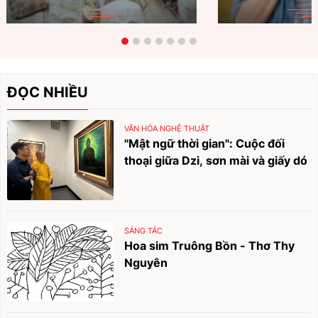
ĐỌC NHIỀU
VĂN HÓA NGHỆ THUẬT
"Mật ngữ thời gian": Cuộc đối
thoại giữa Dzi, sơn mài và giấy dó
SÁNG TÁC
Hoa sim Truông Bồn - Thơ Thy
Nguyên