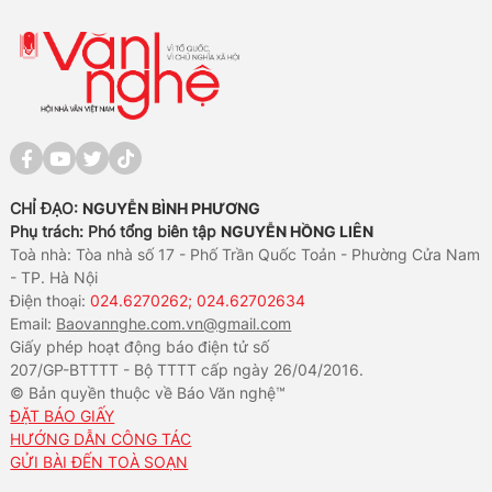
CHỈ ĐẠO:
NGUYỄN BÌNH PHƯƠNG
Phụ trách: Phó tổng biên tập
NGUYỄN HỒNG LIÊN
Toà nhà: Tòa nhà số 17 - Phố Trần Quốc Toản - Phường Cửa Nam
- TP. Hà Nội
Điện thoại:
024.6270262; 024.62702634
Email:
Baovannghe.com.vn@gmail.com
Giấy phép hoạt động báo điện tử số
207/GP-BTTTT - Bộ TTTT cấp ngày 26/04/2016.
© Bản quyền thuộc về Báo Văn nghệ™
ĐẶT BÁO GIẤY
HƯỚNG DẪN CÔNG TÁC
GỬI BÀI ĐẾN TOÀ SOẠN