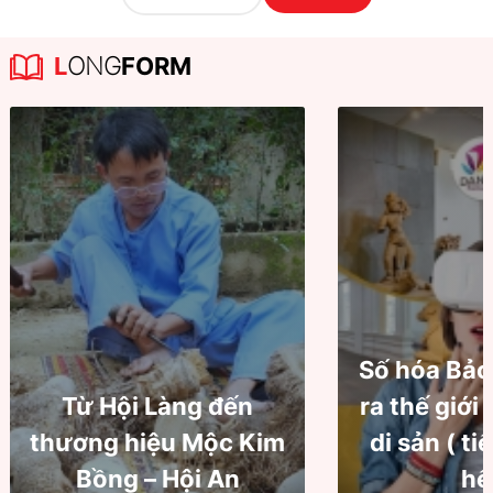
L
ONG
FORM
Số hóa Bảo
Từ Hội Làng đến
ra thế giới
thương hiệu Mộc Kim
di sản ( ti
Bồng – Hội An
hế