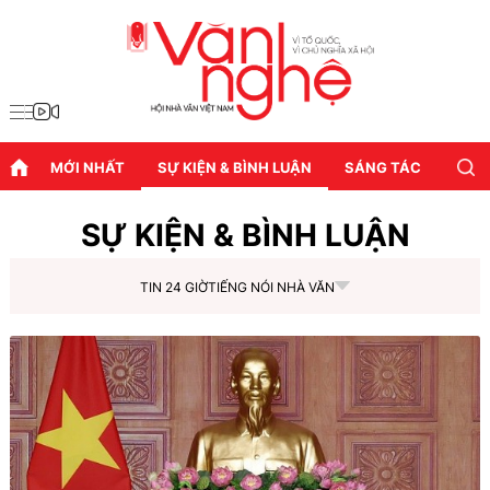
MỚI NHẤT
SỰ KIỆN & BÌNH LUẬN
SÁNG TÁC
DIỄN
SỰ KIỆN & BÌNH LUẬN
TIN 24 GIỜ
TIẾNG NÓI NHÀ VĂN