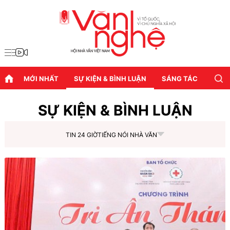
MỚI NHẤT
SỰ KIỆN & BÌNH LUẬN
SÁNG TÁC
DIỄN
SỰ KIỆN & BÌNH LUẬN
TIN 24 GIỜ
TIẾNG NÓI NHÀ VĂN