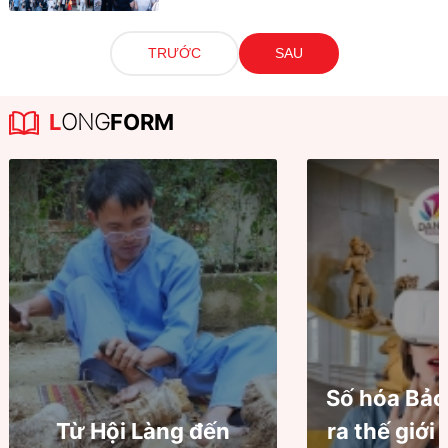
TRƯỚC
SAU
L
ONG
FORM
Số hóa Bảo
Từ Hội Làng đến
ra thế giới