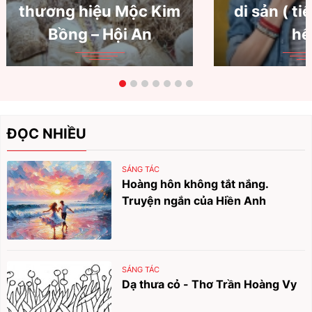
thương hiệu Mộc Kim
di sản ( ti
Bồng – Hội An
hế
ĐỌC NHIỀU
SÁNG TÁC
Hoàng hôn không tắt nắng.
Truyện ngắn của Hiền Anh
SÁNG TÁC
Dạ thưa cỏ - Thơ Trần Hoàng Vy