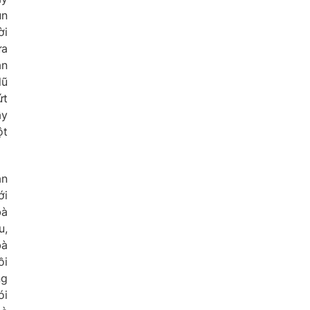
ùn
ời
ứa
ận
lũ
ứt
ầy
ột
an
ới
bà
u,
bà
ồi
ng
ói