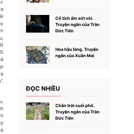
óc
ra
ái
Cổ tích ấm sứt vòi.
ây
Truyện ngắn của Trần
ăm
Đức Tiến
u,
ết
Hoa hậu làng. Truyện
ối
ngắn của Xuân Mai
lá
ẹp
ra
”.
ĐỌC NHIỀU
u,
Chân trời cuối phố.
nh
Truyện ngắn của Trần
ìm
Đức Tiến
ầy
mà