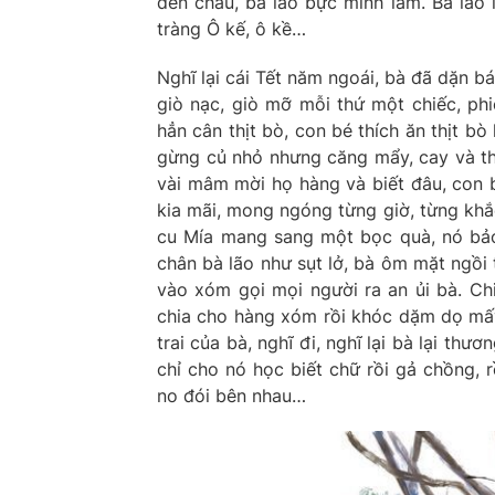
đến cháu, bà lão bực mình lắm. Bà lão 
tràng Ô kế, ô kề…
Nghĩ lại cái Tết năm ngoái, bà đã dặn 
giò nạc, giò mỡ mỗi thứ một chiếc, ph
hẳn cân thịt bò, con bé thích ăn thịt b
gừng củ nhỏ nhưng căng mẩy, cay và th
vài mâm mời họ hàng và biết đâu, con b
kia mãi, mong ngóng từng giờ, từng khắ
cu Mía mang sang một bọc quà, nó bảo:
chân bà lão như sụt lở, bà ôm mặt ngồi
vào xóm gọi mọi người ra an ủi bà. C
chia cho hàng xóm rồi khóc dặm dọ mấy
trai của bà, nghĩ đi, nghĩ lại bà lại th
chỉ cho nó học biết chữ rồi gả chồng, 
no đói bên nhau…