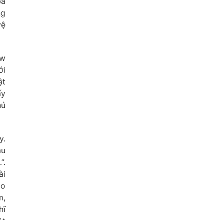
bà
ng
vệ
ew
ới
ật
ấy
hủ
y.
ậu
”.
ài
ảo
m,
hĩ