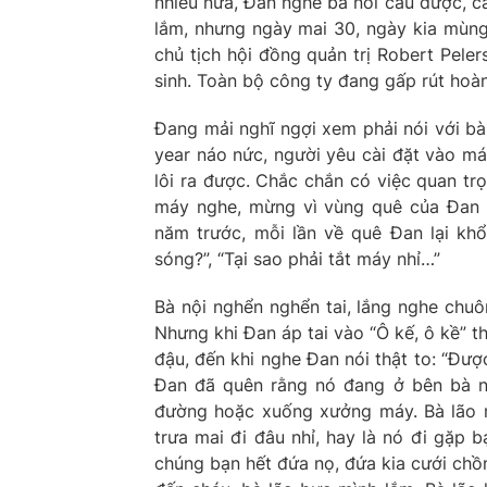
nhiều nữa, Đan nghe bà nói câu được, c
lắm, nhưng ngày mai 30, ngày kia mùng
chủ tịch hội đồng quản trị Robert Pele
sinh. Toàn bộ công ty đang gấp rút hoà
Đang mải nghĩ ngợi xem phải nói với bà
year náo nức, người yêu cài đặt vào máy
lôi ra được. Chắc chắn có việc quan trọ
máy nghe, mừng vì vùng quê của Đan b
năm trước, mỗi lần về quê Đan lại kh
sóng?”, “Tại sao phải tắt máy nhỉ…”
Bà nội nghển nghển tai, lắng nghe chu
Nhưng khi Đan áp tai vào “Ô kế, ô kề” 
đậu, đến khi nghe Đan nói thật to: “Được
Đan đã quên rằng nó đang ở bên bà nộ
đường hoặc xuống xưởng máy. Bà lão n
trưa mai đi đâu nhỉ, hay là nó đi gặp b
chúng bạn hết đứa nọ, đứa kia cưới chồ