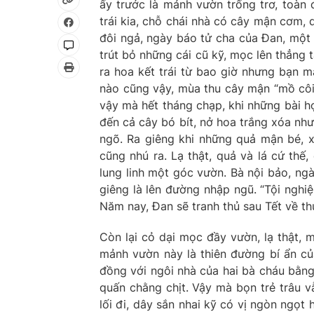
ấy trước là mảnh vườn trống trơ, toàn
trái kia, chỗ chái nhà có cây mận cơm,
đôi ngả, ngày báo tử cha của Đan, một c
trút bỏ những cái cũ kỹ, mọc lên thẳng
ra hoa kết trái từ bao giờ nhưng bạn m
nào cũng vậy, mùa thu cây mận “mồ côi”
vậy mà hết tháng chạp, khi những bài học
đến cả cây bó bít, nở hoa trắng xóa nh
ngõ. Ra giêng khi những quả mận bé, 
cũng nhú ra. Lạ thật, quả và lá cứ th
lung linh một góc vườn. Bà nội bảo, ng
giêng là lên đường nhập ngũ. “Tội nghi
Năm nay, Đan sẽ tranh thủ sau Tết về t
Còn lại cỏ dại mọc đầy vườn, lạ thật, 
mảnh vườn này là thiên đường bí ẩn c
đồng với ngôi nhà của hai bà cháu bằng
quấn chằng chịt. Vậy mà bọn trẻ trâu vẫ
lối đi, dây sắn nhai kỹ có vị ngòn ngọt