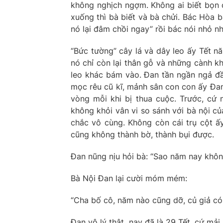
không nghịch ngợm. Không ai biết bọn c
xuống thì bà biết và bà chửi. Bác Hòa bả
nó lại đâm chồi ngay” rồi bác nói nhỏ n
“Bức tường” cây lá và dây leo ấy Tết n
nó chỉ còn lại thân gỗ và những cành k
leo khác bám vào. Đan tần ngần ngả đầ
mọc rêu cũ kĩ, mảnh sân con con ấy Đan
vòng mỗi khi bị thua cuộc. Trước, cứ 
không khỏi vân vi so sánh với bà nội c
chắc vô cùng. Không còn cái trụ cột 
cũng không thành bờ, thành bụi được.
Đan nũng nịu hỏi bà: “Sao năm nay khôn
Bà Nội Đan lại cười móm mém:
“Cha bố cô, năm nào cũng dỡ, củ giả có
Đan vô lý thật, nay đã là 29 Tết, cứ mải