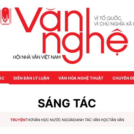
ÁC
DIỄN ĐÀN LÝ LUẬN
VĂN HÓA NGHỆ THUẬT
CHUYÊN Đ
SÁNG TÁC
TRUYỆN
THƠ
VĂN HỌC NƯỚC NGOÀI
DANH TÁC VĂN HỌC
TẢN VĂN