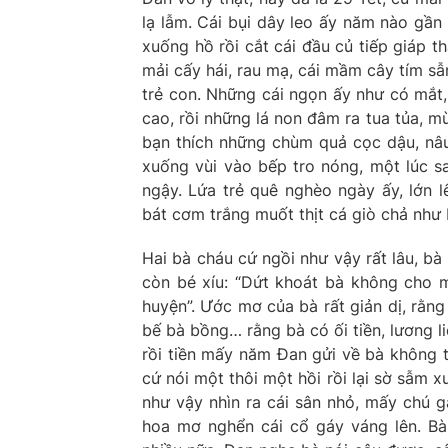
lạ lẫm. Cái bụi dây leo ấy năm nào gần
xuống hồ rồi cắt cái đầu củ tiếp giáp 
mải cấy hái, rau mạ, cái mầm cây tím s
trẻ con. Những cái ngọn ấy như có mắt,
cao, rồi những lá non đâm ra tua tủa, mù
bạn thích những chùm quả cọc dậu, nâ
xuống vùi vào bếp tro nóng, một lúc sa
ngậy. Lứa trẻ quê nghèo ngày ấy, lớn 
bát cơm trắng muốt thịt cá giò chả như 
Hai bà cháu cứ ngồi như vậy rất lâu, bà
còn bé xíu: “Dứt khoát bà không cho m
huyện”. Ước mơ của bà rất giản dị, rằn
bế bà bồng… rằng bà có ối tiền, lương l
rồi tiền mấy năm Đan gửi về bà không t
cứ nói một thôi một hồi rồi lại sờ sẫm 
như vậy nhìn ra cái sân nhỏ, mấy chú g
hoa mơ nghển cái cổ gáy váng lên. Bà