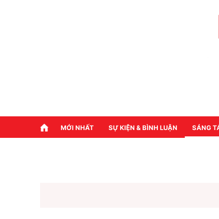
MỚI NHẤT
SỰ KIỆN & BÌNH LUẬN
SÁNG T