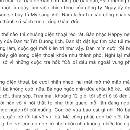
âu mất. Tại đầu óc Đan còn đang để đâu đâu, Đan thương 
 một là ngày làm việc chính thức của công ty. Ngày ấy ô
rson sẽ bay từ Mỹ sang Việt Nam kiểm tra các công nhân 
n thành sổ sách trình Tổng Giám đốc.
 thế nào thì chuông điện thoại réo rắt. Bản nhạc Happy n
 của Đan từ Tết Dương lịch. Đan lật đật lục tìm các túi m
ng lắm, cuộc gọi mới kiên trì như vậy. Đan mỉm cười rồi b
ây giờ sóng điện thoại khỏe như thành phố. Nghĩ lại m
ổ sở vì những cuộc tra hỏi: “Cô đi đâu mà ngoài vùng p
ông điện thoại, bà cười nhăn nheo, hai mắt mờ mờ mấp má
thì bà không cười nữa. Bà ngơ ngác nhìn đứa cháu kê kê… đ
 rồi, thưa sếp. Trưa mai, khoảng 12 giờ, tôi sẽ đi ô tô đến…
i nên vô ý nói thật to như thói quen, mỗi lần đang ngo
gơ ngác rồi cúi xuống. Con bé vừa bảo cái gì nhỉ. Nó b
ạn, gặp bè rồi lại về với bà. Mà cũng phải, con bé biệt tă
ng, hỏi vợ còn con bé cứ nhơ nhởn như không, nhiều lúc ng