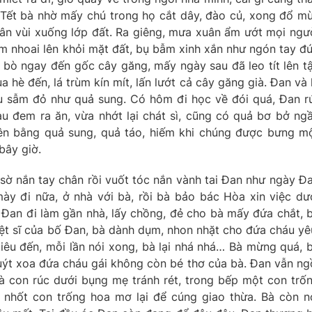
 Tết bà nhờ mấy chú trong họ cắt dây, đào củ, xong đổ m
thân vùi xuống lớp đất. Ra giêng, mưa xuân ẩm ướt mọi ngư
ẫm nhoai lên khỏi mặt đất, bụ bẫm xinh xắn như ngón tay đ
 bò ngay đến gốc cây găng, mấy ngày sau đã leo tít lên t
a hè đến, lá trùm kín mít, lấn lướt cả cây găng già. Đan và 
u sẫm đỏ như quả sung. Có hôm đi học về đói quá, Đan r
u đem ra ăn, vừa nhớt lại chát sì, cũng có quả bơ bở ng
lên bằng quả sung, quả táo, hiếm khi chúng được bưng m
bây giờ.
 sờ nắn tay chân rồi vuốt tóc nắn vành tai Đan như ngày Đ
ày đi nữa, ở nhà với bà, rồi bà bảo bác Hòa xin việc dư
g Đan đi làm gần nhà, lấy chồng, đẻ cho bà mấy đứa chắt, 
iệt sĩ của bố Đan, bà dành dụm, nhon nhặt cho đứa cháu yê
iêu đến, mỗi lần nói xong, bà lại nhá nhá… Bà mừng quá, 
xuýt xoa đứa cháu gái không còn bé thơ của bà. Đan vẫn ng
à con rúc dưới bụng mẹ tránh rét, trong bếp một con trố
 nhốt con trống hoa mơ lại để cúng giao thừa. Bà còn n