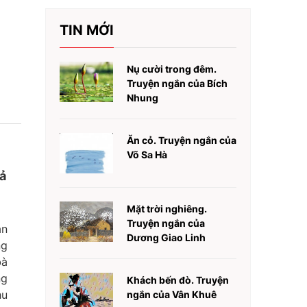
TIN MỚI
Nụ cười trong đêm.
Truyện ngắn của Bích
Nhung
Ăn cỏ. Truyện ngắn của
Võ Sa Hà
cả
Mặt trời nghiêng.
Truyện ngắn của
ăn
Dương Giao Linh
ng
bà
ng
Khách bến đò. Truyện
hu
ngắn của Vân Khuê