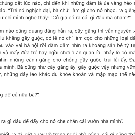
húng cắt lúc nào, chỉ đến khi những đám lá úa vàng héo 
o: “Trẻ nó nghịch dại, bà chửi làm gì cho nó nhọc, ra giên
hư chỉ mình nghe thấy: “Củ giả có ra cái gì đâu mà chăm?”
ăm nào cũng quang đãng hẳn ra, cây găng thì vẫn nguyên x
hiu khẳng gầy guộc, có lẽ nó chỉ làm cọc cho những loại d
u vào vai bà nội rồi đăm đăm nhìn ra khoảng sân bé tý t
 và mấy đứa trẻ hay ngồi chơi ô ăn quan rồi nhảy lò cò m
nhìn những cành găng chơ chỏng gầy guộc trụi lủi ấy, Đ
ủa mình. Bà cũng như cây găng ấy, gầy guộc vậy nhưng vữ
ấy, những dây leo khác dù khỏe khoắn và mập mạp thế nà
g dỡ củ nữa bà?”.
 ra gì đâu để đấy cho nó che chắn cái vườn nhà mình”.
 miết ra đi, giờ quay về trong ngôi nhà mình, cái gì cũng th