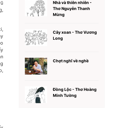
rũ
Nhà và thiên nhiên -
Thơ Nguyễn Thanh
g,
Mừng
i,
Cây xoan - Thơ Vương
ây
Long
ẹo
ấy
an
Chợt nghĩ về nghề
ng
o,
Đồng Lộc - Thơ Hoàng
Minh Tường
ấy