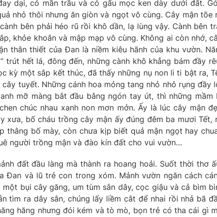
 đay dại, cỏ mần trầu và cỏ gấu mọc ken dày dưới đất. G
 quả nhỏ thôi nhưng ăn giòn và ngọt vô cùng. Cây mận tõe 
ành bên phải héo rũ rồi khô dần, lạ lùng vậy. Cành bên tr
 tắp, khỏe khoắn và mập mạp vô cùng. Không ai còn nhớ, c
ận thân thiết của Đan là niềm kiêu hãnh của khu vườn. N
 trút hết lá, đông đến, những cành khô khẳng bám đầy rê
 kỳ một sắp kết thúc, đã thấy những nụ non li ti bật ra, T
ư cây tuyết. Những cánh hoa mỏng tang nhỏ nhỏ rụng đầy l
xanh mỡ màng bắt đầu bằng ngón tay út, thì những mầm 
ế, chen chúc nhau xanh non mơn mởn. Ấy là lúc cây mận đ
ày xưa, bố cháu trồng cây mận ấy đúng đêm ba mươi Tết, 
ệp thằng bố mày, còn chưa kịp biết quả mận ngọt hay chua
huê người trồng mận và đào kín đất cho vui vườn…
mảnh đất đầu làng mà thành ra hoang hoải. Suốt thời thơ ấ
ủa Đan và lũ trẻ con trong xóm. Mảnh vườn ngăn cách cá
 một bụi cây găng, um tùm sắn dây, cọc giậu và cả bìm b
n tìm ra dây sắn, chúng lấy liềm cắt để nhai rồi nhả bã đ
 hăng hăng nhưng đói kém và tò mò, bọn trẻ có tha cái gì 