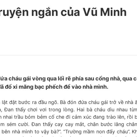
ruyện ngắn của Vũ Minh
a cháu gái vòng qua lối rẽ phía sau cổng nhà, qua 
ã đổ xi măng bạc phếch để vào nhà mình.
 lật đật bước ra đầu ngõ. Bà đón đứa cháu gái trở về nhà 
 Đan thấy chơi vơi trong lòng. Hai bà cháu dìu nhau từ
 nhai trầu bỏm bẻm cố che đi cảm xúc đang trào lên, rồi 
sóm sém cười. Đan thấy cay cay mắt, chân bước lâng châ
 bên nhà mình to vậy bà?”. “Trường mầm non đấy cháu”. K