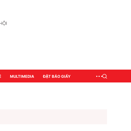
Ề
MULTIMEDIA
ĐẶT BÁO GIẤY