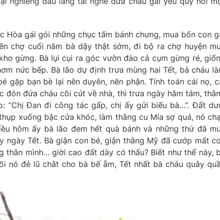
lại nghiêng đầu lắng tai nghe đứa cháu gái yêu quý nói m
bác Hòa gái gói những chục tấm bánh chưng, mua bốn con g
iên chợ cuối năm bà dậy thật sớm, đi bộ ra chợ huyện m
ò kho gừng. Bà lụi cụi ra góc vườn đào cả cụm gừng ré, giố
ơm nức bếp. Bà lão dự định trưa mùng hai Tết, bà cháu l
é gặp bạn bè lại nên duyên, nên phận. Tính toán cái nọ, c
c đón đứa cháu côi cút về nhà, thì trưa ngày hăm tám, thằ
 “Chị Đan đi công tác gấp, chị ấy gửi biếu bà…”. Đất dư
 thụp xuống bậc cửa khóc, làm thằng cu Mía sợ quá, nó ch
hiều hôm ấy bà lão đem hết quà bánh và những thứ đã m
 ngày Tết. Bà giận con bé, giận thằng Mỹ đã cướp mất c
ương thân mình… giời cao đất dày có thấu? Biết như thế này, 
rồi nó đẻ lũ chắt cho bà bế ẵm, Tết nhất bà cháu quây qu