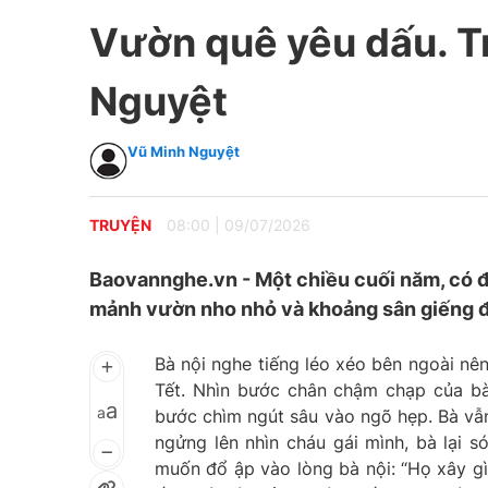
Vườn quê yêu dấu. T
Nguyệt
Vũ Minh Nguyệt
TRUYỆN
08:00
|
09/07/2026
Baovannghe.vn - Một chiều cuối năm, có đứ
mảnh vườn nho nhỏ và khoảng sân giếng đ
Bà nội nghe tiếng léo xéo bên ngoài nên
Tết. Nhìn bước chân chậm chạp của bà,
a
a
bước chìm ngút sâu vào ngõ hẹp. Bà vẫn
ngửng lên nhìn cháu gái mình, bà lại 
muốn đổ ập vào lòng bà nội: “Họ xây gì