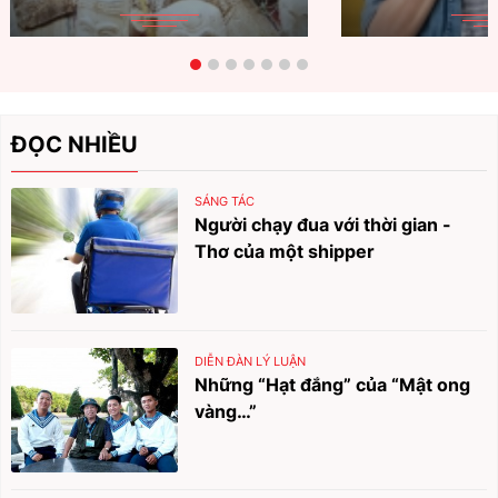
ĐỌC NHIỀU
SÁNG TÁC
Người chạy đua với thời gian -
Thơ của một shipper
DIỄN ĐÀN LÝ LUẬN
Những “Hạt đắng” của “Mật ong
vàng…”