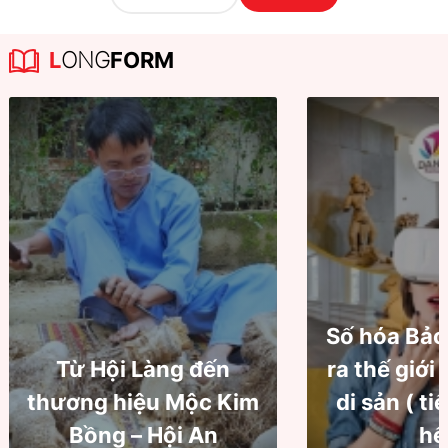
L
ONG
FORM
Số hóa Bảo
Từ Hội Làng đến
ra thế giới
thương hiệu Mộc Kim
di sản ( ti
Bồng – Hội An
hế