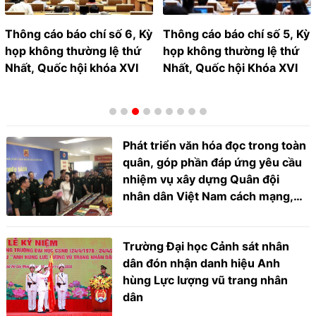
 báo chí số 6, Kỳ
Thông cáo báo chí số 5, Kỳ
Chuỗi hoạ
 thường lệ thứ
họp không thường lệ thứ
Từ thảm 
c hội khóa XVI
Nhất, Quốc hội Khóa XVI
trình chu
đau da c
Phát triển văn hóa đọc trong toàn
quân, góp phần đáp ứng yêu cầu
nhiệm vụ xây dựng Quân đội
nhân dân Việt Nam cách mạng,
chính quy, tinh nhuệ, hiện đại
trong tình hình mới
Trường Đại học Cảnh sát nhân
dân đón nhận danh hiệu Anh
hùng Lực lượng vũ trang nhân
dân