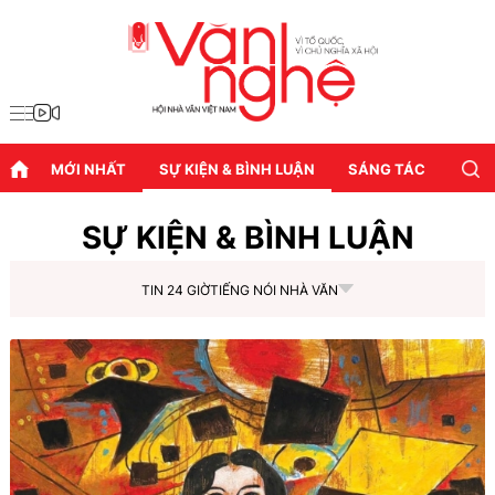
MỚI NHẤT
SỰ KIỆN & BÌNH LUẬN
SÁNG TÁC
DIỄN
SỰ KIỆN & BÌNH LUẬN
TIN 24 GIỜ
TIẾNG NÓI NHÀ VĂN