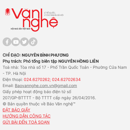
CHỈ ĐẠO:
NGUYỄN BÌNH PHƯƠNG
Phụ trách: Phó tổng biên tập
NGUYỄN HỒNG LIÊN
Toà nhà: Tòa nhà số 17 - Phố Trần Quốc Toản - Phường Cửa Nam
- TP. Hà Nội
Điện thoại:
024.6270262; 024.62702634
Email:
Baovannghe.com.vn@gmail.com
Giấy phép hoạt động báo điện tử số
207/GP-BTTTT - Bộ TTTT cấp ngày 26/04/2016.
© Bản quyền thuộc về Báo Văn nghệ™
ĐẶT BÁO GIẤY
HƯỚNG DẪN CÔNG TÁC
GỬI BÀI ĐẾN TOÀ SOẠN