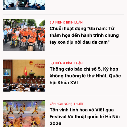
SỰ KIỆN & BÌNH LUẬN
Chuỗi hoạt động "65 năm: Từ
thảm họa đến hành trình chung
tay xoa dịu nỗi đau da cam"
SỰ KIỆN & BÌNH LUẬN
Thông cáo báo chí số 5, Kỳ họp
không thường lệ thứ Nhất, Quốc
hội Khóa XVI
VĂN HÓA NGHỆ THUẬT
Tôn vinh tinh hoa võ Việt qua
Festival Võ thuật quốc tế Hà Nội
2026