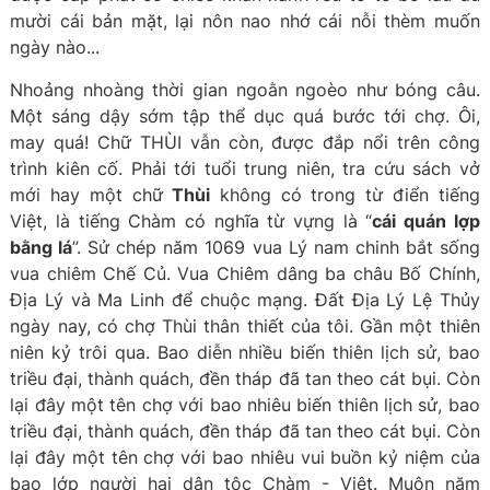
mười cái bản mặt, lại nôn nao nhớ cái nỗi thèm muốn
ngày nào...
Nhoảng nhoàng thời gian ngoằn ngoèo như bóng câu.
Một sáng dậy sớm tập thể dục quá bước tới chợ. Ôi,
may quá! Chữ THÙI vẫn còn, được đắp nổi trên công
trình kiên cố. Phải tới tuổi trung niên, tra cứu sách vở
mới hay một chữ
Thùi
không có trong từ điển tiếng
Việt, là tiếng Chàm có nghĩa từ vựng là “
cái quán lợp
bằng lá
”. Sử chép năm 1069 vua Lý nam chinh bắt sống
vua chiêm Chế Củ. Vua Chiêm dâng ba châu Bố Chính,
Địa Lý và Ma Linh để chuộc mạng. Đất Địa Lý Lệ Thủy
ngày nay, có chợ Thùi thân thiết của tôi. Gần một thiên
niên kỷ trôi qua. Bao diễn nhiều biến thiên lịch sử, bao
triều đại, thành quách, đền tháp đã tan theo cát bụi. Còn
lại đây một tên chợ với bao nhiêu biến thiên lịch sử, bao
triều đại, thành quách, đền tháp đã tan theo cát bụi. Còn
lại đây một tên chợ với bao nhiêu vui buồn kỷ niệm của
bao lớp người hai dân tộc Chàm - Việt. Muôn năm