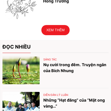
Hồng Trường
XEM THÊM
ĐỌC NHIỀU
SÁNG TÁC
Nụ cười trong đêm. Truyện ngắn
của Bích Nhung
DIỄN ĐÀN LÝ LUẬN
Những “Hạt đắng” của “Mật ong
vàng…”