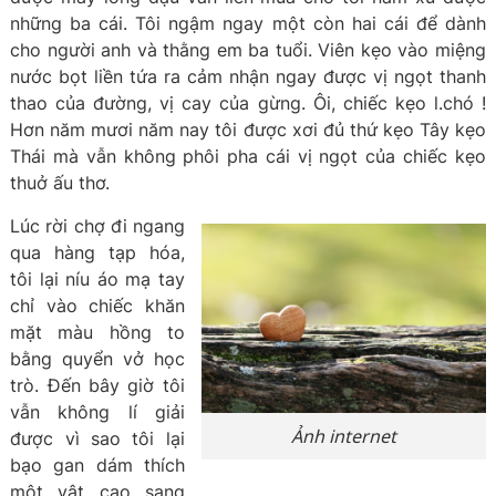
những ba cái. Tôi ngậm ngay một còn hai cái để dành
cho người anh và thằng em ba tuổi. Viên kẹo vào miệng
nước bọt liền tứa ra cảm nhận ngay được vị ngọt thanh
thao của đường, vị cay của gừng. Ôi, chiếc kẹo l.chó !
Hơn năm mươi năm nay tôi được xơi đủ thứ kẹo Tây kẹo
Thái mà vẫn không phôi pha cái vị ngọt của chiếc kẹo
thuở ấu thơ.
Lúc rời chợ đi ngang
qua hàng tạp hóa,
tôi lại níu áo mạ tay
chỉ vào chiếc khăn
mặt màu hồng to
bằng quyển vở học
trò. Đến bây giờ tôi
vẫn không lí giải
Ảnh internet
được vì sao tôi lại
bạo gan dám thích
một vật cao sang