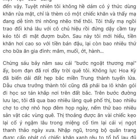
đến vậy. Tuyệt nhiên tôi không hề dám có ý thức dùng
khăn rửa mặt, chỉ là thèm có một chiếc khăn và thấy mạ
đang dễ tính thì nhõng nhẽo thế thôi. Tôi thấy mạ ngồi
trao đổi khá lâu với cô chủ hiệu rồi đứng dậy cầm tay
kéo tôi đi mặt đượm buồn. Sau này tôi mới hiểu, tiền
khăn hơi cao so với tiền bán đậu, lại còn bao nhiêu thứ
cho bữa ăn gia đình: mắm, muối, ớt, hành...
Chừng sáu bảy năm sau cái “bước ngoặt thương mại"
ấy, bom đạn đã rơi đầy trời quê tôi. Không lực Hoa Kỳ
đã biến dải đất hẹp bắc miền Trung thành tuyến lửa.
Dẫu chưa trưởng thành tôi cũng đã phải ba lô khăn gói
đi học sơ tán khắp nơi trên đất bắc. Trên bước đường
lưu lạc, tôi đã qua bao nhiêu làng quê phố thị, bao nhiêu
chợ to chợ nhỏ họp đêm họp ngày, nếm thử bao nhiêu
sản vật các vùng quê. Thị thoảng được ăn vài chiếc kẹo
lại cố ý ngậm lâu trong miệng cố tìm lại cái vị ngọt
thanh thảo ngày xưa. Nhập ngũ, trong bộ quân trang
được cấp phát có chiếc khăn xanh rêu to tổ bố lau đủ