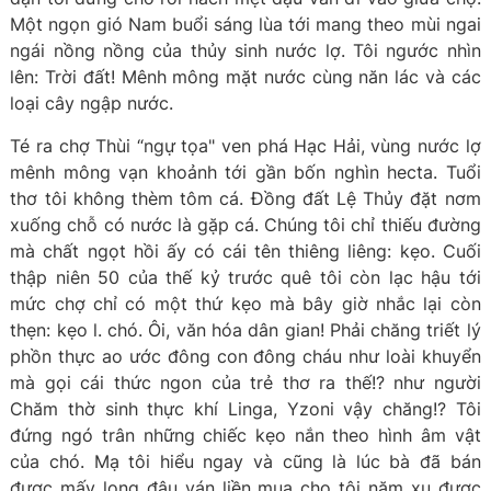
Một ngọn gió Nam buổi sáng lùa tới mang theo mùi ngai
ngái nồng nồng của thủy sinh nước lợ. Tôi ngước nhìn
lên: Trời đất! Mênh mông mặt nước cùng năn lác và các
loại cây ngập nước.
Té ra chợ Thùi “ngự tọa" ven phá Hạc Hải, vùng nước lợ
mênh mông vạn khoảnh tới gần bốn nghìn hecta. Tuổi
thơ tôi không thèm tôm cá. Đồng đất Lệ Thủy đặt nơm
xuống chỗ có nước là gặp cá. Chúng tôi chỉ thiếu đường
mà chất ngọt hồi ấy có cái tên thiêng liêng: kẹo. Cuối
thập niên 50 của thế kỷ trước quê tôi còn lạc hậu tới
mức chợ chỉ có một thứ kẹo mà bây giờ nhắc lại còn
thẹn: kẹo l. chó. Ôi, văn hóa dân gian! Phải chăng triết lý
phồn thực ao ước đông con đông cháu như loài khuyển
mà gọi cái thức ngon của trẻ thơ ra thế!? như người
Chăm thờ sinh thực khí Linga, Yzoni vậy chăng!? Tôi
đứng ngó trân những chiếc kẹo nắn theo hình âm vật
của chó. Mạ tôi hiểu ngay và cũng là lúc bà đã bán
được mấy long đậu ván liền mua cho tôi năm xu được