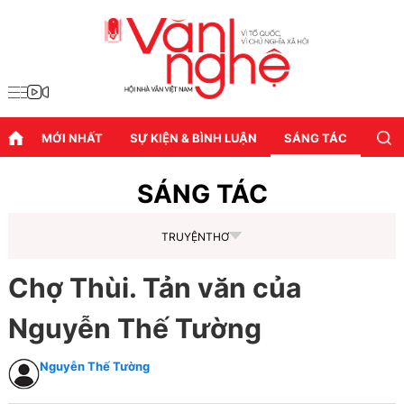
MỚI NHẤT
SỰ KIỆN & BÌNH LUẬN
SÁNG TÁC
DIỄN
SÁNG TÁC
TRUYỆN
THƠ
Chợ Thùi. Tản văn của
Nguyễn Thế Tường
Nguyễn Thế Tường