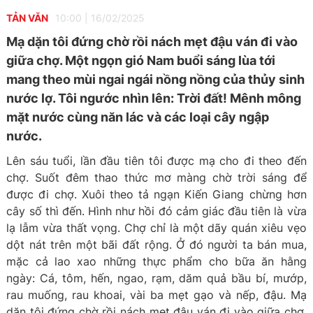
TẢN VĂN
10:00
|
16/02/2025
Mạ dặn tôi đứng chờ rồi nách mẹt đậu ván đi vào
giữa chợ. Một ngọn gió Nam buổi sáng lùa tới
mang theo mùi ngai ngái nồng nồng của thủy sinh
nước lợ. Tôi ngước nhìn lên: Trời đất! Mênh mông
mặt nước cùng năn lác và các loại cây ngập
nước.
Lên sáu tuổi, lần đầu tiên tôi được mạ cho đi theo đến
chợ. Suốt đêm thao thức mơ màng chờ trời sáng để
được đi chợ. Xuôi theo tả ngạn Kiến Giang chừng hơn
cây số thì đến. Hình như hồi đó cảm giác đầu tiên là vừa
lạ lẫm vừa thất vọng. Chợ chỉ là một dãy quán xiêu vẹo
dột nát trên một bãi đất rộng. Ở đó người ta bán mua,
mặc cả lao xao những thực phẩm cho bữa ăn hằng
ngày: Cá, tôm, hến, ngao, rạm, dăm quả bầu bí, mướp,
rau muống, rau khoai, vài ba mẹt gạo và nếp, đậu. Mạ
dặn tôi đứng chờ rồi nách mẹt đậu ván đi vào giữa chợ.