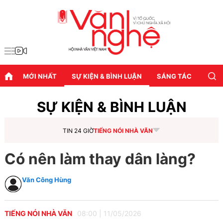
MỚI NHẤT
SỰ KIỆN & BÌNH LUẬN
SÁNG TÁC
DIỄN
SỰ KIỆN & BÌNH LUẬN
TIN 24 GIỜ
TIẾNG NÓI NHÀ VĂN
Có nên làm thay dân làng?
Văn Công Hùng
TIẾNG NÓI NHÀ VĂN
08:00
|
11/05/2026