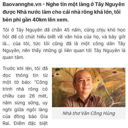
Baovannghe.vn - Nghe tin một làng ở Tây Nguyên
được Nhà nước làm cho cái nhà rông khá lớn, tôi
bèn phi gần 40km lên xem.
Tôi ở Tây Nguyên đã chẵn 45 năm, cũng chịu khó học
hỏi để có chút hiểu biết về văn hóa của họ, và bây giờ
là... của tôi, tức tôi cũng đã là một công dân Tây
Nguyên, nên thấy những gì liên quan tới Tây Nguyên là
quan tâm.
Trước khi lên, tôi đã
đọc thông tin từ
một tờ báo: “Công
trình nhà rông có
chiều cao 26 mét,
nằm sừng sững, uy
nghi giữa ngôi làng
Nhà thơ Văn Công Hùng
của đồng bào Gia
Rai. Điểm đặc biệt