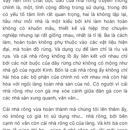
Vậy nên tính chất độc đáo của nhà rông truyền thống
chính là, một, tính cộng đồng trong sử dụng, trong đó
có yếu tố tâm linh rất quan trọng, hai là không lặp lại,
hầu như mỗi nhà là một kiểu bởi khi làm hoàn toàn
không có khuôn mẫu, thiết kế và hiệp thợ chuyên
nghiệp nhưng lại rất giống nhau, nhất là tỉ lệ. Ba là cách
làm, hoàn toàn không phụ thuộc vào các vật liệu hiện
đại, mà toàn đồ rừng. Và dụng cụ để làm chỉ là rìu và
rựa. Và cái nhà rông khổng lồ ấy liên kết với nhau chỉ
bởi các nút buộc của dây rừng chứ không có mộng như
nhà gỗ của người Kinh. Bốn là cái nhà rông ấy không chỉ
hài hòa các bộ phận của chính nó với nhau mà còn hài
hòa với ngôi làng toàn nhà sàn của nó. Có người ví cái
nhà rông như con gà mẹ xòe cánh giữa đàn gà con là
các nhà sàn xung quanh, vân vân...
Cái nhà rông vừa hoàn thành mà chúng tôi lên thăm ấy,
nó không có giá trị sử dụng như... nhà rông, bởi bên
cạnh nó vẫn còn cái nhà rông cũ của làng. Và khi bà con