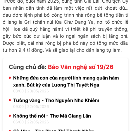
Trước đó, cuối năm 2025, cũng tỉnh Gia Lai, Chủ tịch Ủy
ban nhân dân tỉnh đã làm một việc rất dứt khoát dù...
đau đớn: lệnh phá bỏ công trình nhà rông bê tông tiền tỉ
ở làng Ia Gri (chân núi lửa Chư Dang Ya, nơi tổ chức lễ
hội Hoa dã quỳ hằng năm) vì thiết kế phi truyền thống,
gây bức xúc dư luận và lo ngại ngân sách bị lãng phí.
Được biết, cái nhà rông bị phá bỏ này có tổng mức đầu
tư hơn 9,4 tỉ đồng. Và sẽ giao lại cho dân làng tự làm!
Cùng chủ đề:
Báo Văn nghệ số 19/26
Những đứa con của người lính mang quân hàm
xanh. Bút ký của Lương Thị Tuyết Nga
08:00
|
23/05/2026
Tường vàng - Thơ Nguyễn Nho Khiêm
09:00
|
22/05/2026
Không thể nói - Thơ Mã Giang Lân
06:00
|
22/05/2026