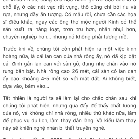
chỗ ấy, ở các nét vạc rất vụng, thô cũng chỉ bởi rìu và
rựa, nhưng đầy ấn tượng. Có mẫu rồi, chưa cần các họa
sĩ điêu khắc, ngay các ông thợ mộc người Kinh có thể
sản xuất ra hàng loạt, trơn tru hơn, nhẵn nhụi hơn,
chuyên nghiệp hơn... nhưng nó không phải tượng mồ.
Trước khi về, chúng tôi còn phát hiện ra một việc kinh
hoàng nữa, là cái lan can của nhà rông ấy, nó đã kịp bật
cái đinh gắn lan can với sàn gỗ, đụng nhẹ chân vào nó
rung bần bật. Nhà rông cao 26 mét, cái sàn có lan can
ấy cao khoảng 4-5 mét so với mặt đất. Ai không biết,
dựa vào, bám vào...
Tất nhiên là người ta sẽ làm lại cho chắc chắn sau khi
chúng tôi phát hiện, nhưng qua đấy để thấy chất lượng
của nó, và không chỉ nhà rông, nhiều thứ khác nữa, làm
để phục vụ du lịch, làm thay dân làng. Và kiểu làm thay
này sẽ khiến nghệ nhân bị thất truyền nghề.