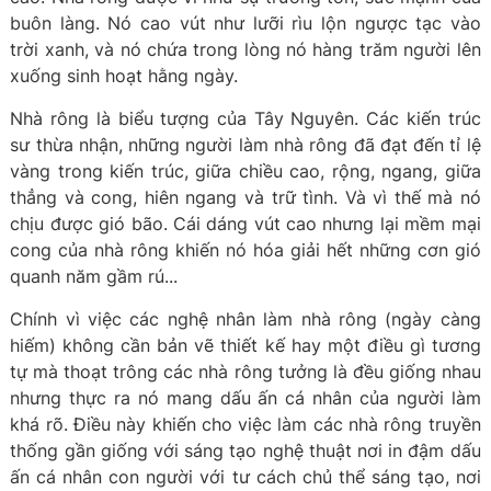
buôn làng. Nó cao vút như lưỡi rìu lộn ngược tạc vào
trời xanh, và nó chứa trong lòng nó hàng trăm người lên
xuống sinh hoạt hằng ngày.
Nhà rông là biểu tượng của Tây Nguyên. Các kiến trúc
sư thừa nhận, những người làm nhà rông đã đạt đến tỉ lệ
vàng trong kiến trúc, giữa chiều cao, rộng, ngang, giữa
thẳng và cong, hiên ngang và trữ tình. Và vì thế mà nó
chịu được gió bão. Cái dáng vút cao nhưng lại mềm mại
cong của nhà rông khiến nó hóa giải hết những cơn gió
quanh năm gầm rú...
Chính vì việc các nghệ nhân làm nhà rông (ngày càng
hiếm) không cần bản vẽ thiết kế hay một điều gì tương
tự mà thoạt trông các nhà rông tưởng là đều giống nhau
nhưng thực ra nó mang dấu ấn cá nhân của người làm
khá rõ. Điều này khiến cho việc làm các nhà rông truyền
thống gần giống với sáng tạo nghệ thuật nơi in đậm dấu
ấn cá nhân con người với tư cách chủ thể sáng tạo, nơi