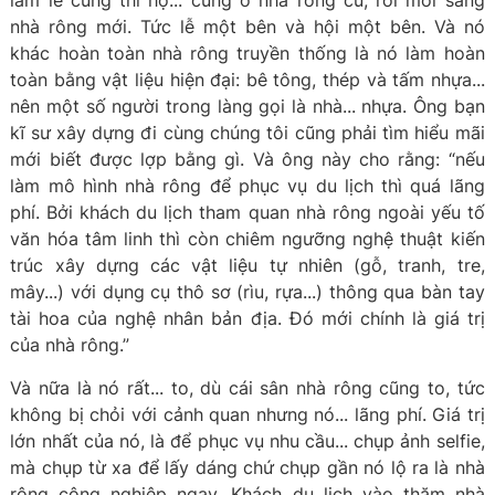
làm lễ cúng thì họ... cúng ở nhà rông cũ, rồi mới sang
nhà rông mới. Tức lễ một bên và hội một bên. Và nó
khác hoàn toàn nhà rông truyền thống là nó làm hoàn
toàn bằng vật liệu hiện đại: bê tông, thép và tấm nhựa...
nên một số người trong làng gọi là nhà... nhựa. Ông bạn
kĩ sư xây dựng đi cùng chúng tôi cũng phải tìm hiểu mãi
mới biết được lợp bằng gì. Và ông này cho rằng: “nếu
làm mô hình nhà rông để phục vụ du lịch thì quá lãng
phí. Bởi khách du lịch tham quan nhà rông ngoài yếu tố
văn hóa tâm linh thì còn chiêm ngưỡng nghệ thuật kiến
trúc xây dựng các vật liệu tự nhiên (gỗ, tranh, tre,
mây...) với dụng cụ thô sơ (rìu, rựa...) thông qua bàn tay
tài hoa của nghệ nhân bản địa. Đó mới chính là giá trị
của nhà rông.”
Và nữa là nó rất... to, dù cái sân nhà rông cũng to, tức
không bị chỏi với cảnh quan nhưng nó... lãng phí. Giá trị
lớn nhất của nó, là để phục vụ nhu cầu... chụp ảnh selfie,
mà chụp từ xa để lấy dáng chứ chụp gần nó lộ ra là nhà
rông công nghiệp ngay. Khách du lịch vào thăm nhà