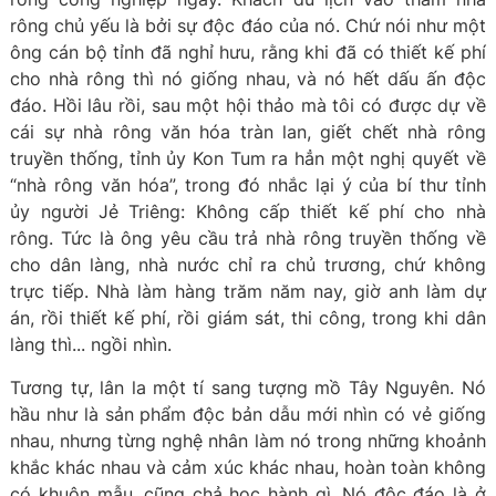
rông chủ yếu là bởi sự độc đáo của nó. Chứ nói như một
ông cán bộ tỉnh đã nghỉ hưu, rằng khi đã có thiết kế phí
cho nhà rông thì nó giống nhau, và nó hết dấu ấn độc
đáo. Hồi lâu rồi, sau một hội thảo mà tôi có được dự về
cái sự nhà rông văn hóa tràn lan, giết chết nhà rông
truyền thống, tỉnh ủy Kon Tum ra hẳn một nghị quyết về
“nhà rông văn hóa”, trong đó nhắc lại ý của bí thư tỉnh
ủy người Jẻ Triêng: Không cấp thiết kế phí cho nhà
rông. Tức là ông yêu cầu trả nhà rông truyền thống về
cho dân làng, nhà nước chỉ ra chủ trương, chứ không
trực tiếp. Nhà làm hàng trăm năm nay, giờ anh làm dự
án, rồi thiết kế phí, rồi giám sát, thi công, trong khi dân
làng thì... ngồi nhìn.
Tương tự, lân la một tí sang tượng mồ Tây Nguyên. Nó
hầu như là sản phẩm độc bản dẫu mới nhìn có vẻ giống
nhau, nhưng từng nghệ nhân làm nó trong những khoảnh
khắc khác nhau và cảm xúc khác nhau, hoàn toàn không
có khuôn mẫu, cũng chả học hành gì. Nó độc đáo là ở