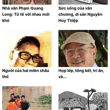
Nhà văn Phạm Quang
Sức sống của văn
Long: Tử tế với nhau mới
chương, di sản Nguyễn
khó
Huy Thiệp
Người của hai miền châu
Họp lớp, tổng kết, tri ân,
thổ
và...