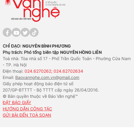
CHỈ ĐẠO:
NGUYỄN BÌNH PHƯƠNG
Phụ trách: Phó tổng biên tập
NGUYỄN HỒNG LIÊN
Toà nhà: Tòa nhà số 17 - Phố Trần Quốc Toản - Phường Cửa Nam
- TP. Hà Nội
Điện thoại:
024.6270262; 024.62702634
Email:
Baovannghe.com.vn@gmail.com
Giấy phép hoạt động báo điện tử số
207/GP-BTTTT - Bộ TTTT cấp ngày 26/04/2016.
© Bản quyền thuộc về Báo Văn nghệ™
ĐẶT BÁO GIẤY
HƯỚNG DẪN CÔNG TÁC
GỬI BÀI ĐẾN TOÀ SOẠN