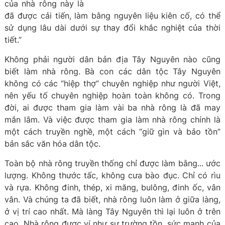
của nhà rông này là
đã được cải tiến, làm bằng nguyên liệu kiên cố, có thể
sử dụng lâu dài dưới sự thay đổi khắc nghiệt của thời
tiết.”
Không phải người dân bản địa Tây Nguyên nào cũng
biết làm nhà rông. Bà con các dân tộc Tây Nguyên
không có các “hiệp thợ” chuyên nghiệp như người Việt,
nên yếu tố chuyên nghiệp hoàn toàn không có. Trong
đời, ai được tham gia làm vài ba nhà rông là đã may
mắn lắm. Và việc được tham gia làm nhà rông chính là
một cách truyền nghề, một cách “giữ gìn và bảo tồn”
bản sắc văn hóa dân tộc.
Toàn bộ nhà rông truyền thống chỉ được làm bằng... ước
lượng. Không thước tấc, không cưa bào đục. Chỉ có rìu
và rựa. Không đinh, thép, xi măng, bulông, đinh ốc, vân
vân. Và chúng ta đã biết, nhà rông luôn làm ở giữa làng,
ở vị trí cao nhất. Mà làng Tây Nguyên thì lại luôn ở trên
cao. Nhà rông được ví như sự trường tồn, sức mạnh của