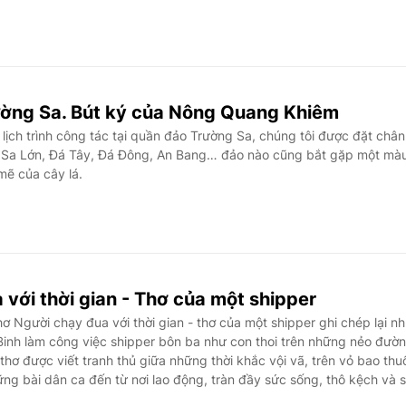
ờng Sa. Bút ký của Nông Quang Khiêm
ịch trình công tác tại quần đảo Trường Sa, chúng tôi được đặt chân
 Sa Lớn, Đá Tây, Đá Đông, An Bang… đảo nào cũng bắt gặp một mà
ẽ của cây lá.
với thời gian - Thơ của một shipper
 Người chạy đua với thời gian - thơ của một shipper ghi chép lại n
inh làm công việc shipper bôn ba như con thoi trên những nẻo đườ
hơ được viết tranh thủ giữa những thời khắc vội vã, trên vỏ bao thu
hững bài dân ca đến từ nơi lao động, tràn đầy sức sống, thô kệch và 