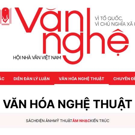
ÁC
DIỄN ĐÀN LÝ LUẬN
VĂN HÓA NGHỆ THUẬT
CHUYÊN Đ
VĂN HÓA NGHỆ THUẬT
SÁCH
ĐIỆN ẢNH
MỸ THUẬT
ÂM NHẠC
KIẾN TRÚC