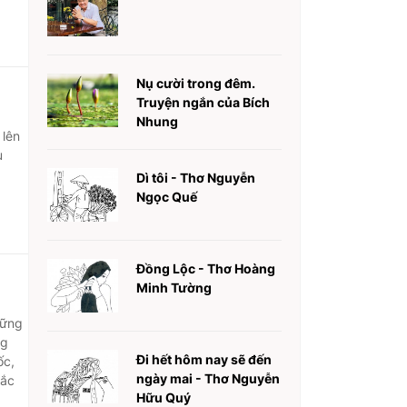
Nụ cười trong đêm.
Truyện ngắn của Bích
Nhung
 lên
u
Dì tôi - Thơ Nguyễn
Ngọc Quế
Đồng Lộc - Thơ Hoàng
Minh Tường
hững
ng
Đi hết hôm nay sẽ đến
ốc,
ngày mai - Thơ Nguyễn
sắc
Hữu Quý