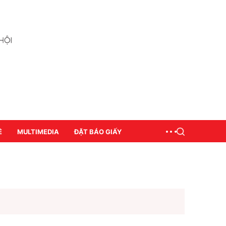
Ề
MULTIMEDIA
ĐẶT BÁO GIẤY