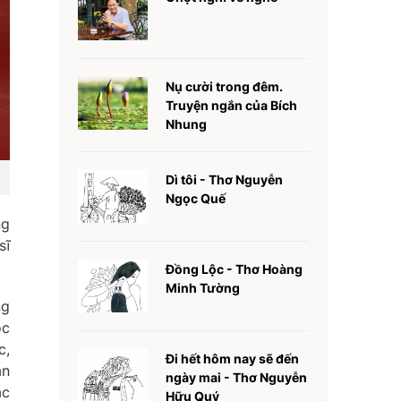
Nụ cười trong đêm.
Truyện ngắn của Bích
Nhung
Dì tôi - Thơ Nguyễn
Ngọc Quế
ng
sĩ
Đồng Lộc - Thơ Hoàng
Minh Tường
ng
ộc
c,
Đi hết hôm nay sẽ đến
án
ngày mai - Thơ Nguyễn
ạc
Hữu Quý