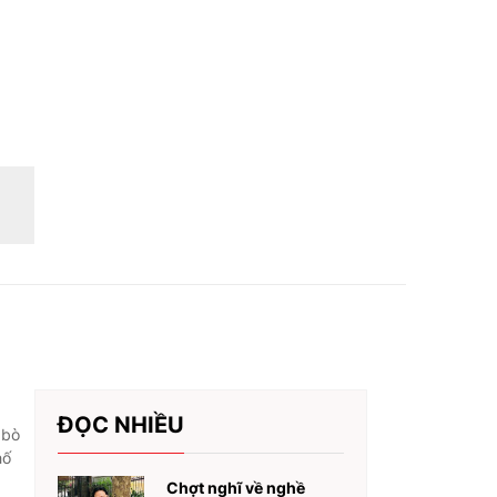
ĐỌC NHIỀU
 bò
hố
Chợt nghĩ về nghề