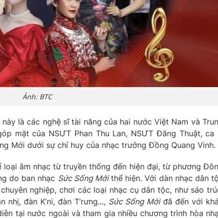
Ảnh: BTC
 này là các nghệ sĩ tài năng của hai nước Việt Nam và Tru
 góp mặt của NSƯT Phan Thu Lan, NSƯT Đăng Thuật, ca 
g Mới dưới sự chỉ huy của nhạc trưởng Đồng Quang Vinh.
hể loại âm nhạc từ truyền thống đến hiện đại, từ phương Đô
ung do ban nhạc
Sức Sống Mới
thể hiện. Với dàn nhạc dân t
chuyên nghiệp, chơi các loại nhạc cụ dân tộc, như sáo trú
 nhị, đàn K’ni, đàn T’rưng...,
Sức Sống Mới
đã đến với kh
diễn tại nước ngoài và tham gia nhiều chương trình hòa nh