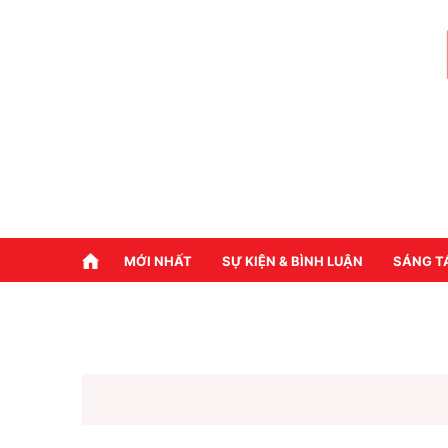
MỚI NHẤT
SỰ KIỆN & BÌNH LUẬN
SÁNG T