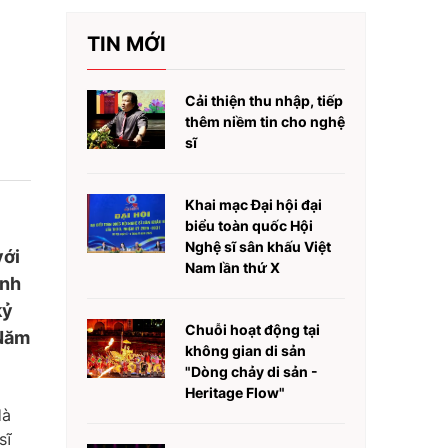
TIN MỚI
Cải thiện thu nhập, tiếp
thêm niềm tin cho nghệ
sĩ
Khai mạc Đại hội đại
biểu toàn quốc Hội
Nghệ sĩ sân khấu Việt
với
Nam lần thứ X
ình
kỷ
Chuỗi hoạt động tại
“Năm
không gian di sản
"Dòng chảy di sản -
Heritage Flow"
Hà
sĩ