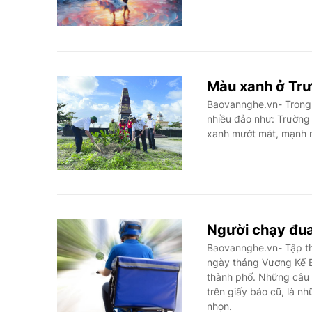
Màu xanh ở Trư
Baovannghe.vn- Trong l
nhiều đảo như: Trường
xanh mướt mát, mạnh m
Người chạy đua 
Baovannghe.vn- Tập thơ
ngày tháng Vương Kế B
thành phố. Những câu t
trên giấy báo cũ, là n
nhọn.