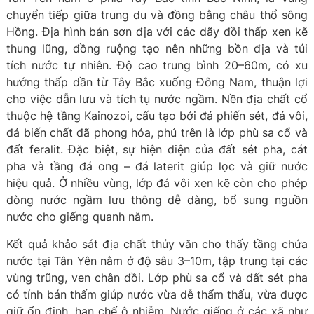
chuyển tiếp giữa trung du và đồng bằng châu thổ sông
Hồng. Địa hình bán sơn địa với các dãy đồi thấp xen kẽ
thung lũng, đồng ruộng tạo nên những bồn địa và túi
tích nước tự nhiên. Độ cao trung bình 20–60m, có xu
hướng thấp dần từ Tây Bắc xuống Đông Nam, thuận lợi
cho việc dẫn lưu và tích tụ nước ngầm. Nền địa chất cổ
thuộc hệ tầng Kainozoi, cấu tạo bởi đá phiến sét, đá vôi,
đá biến chất đã phong hóa, phủ trên là lớp phù sa cổ và
đất feralit. Đặc biệt, sự hiện diện của đất sét pha, cát
pha và tầng đá ong – đá laterit giúp lọc và giữ nước
hiệu quả. Ở nhiều vùng, lớp đá vôi xen kẽ còn cho phép
dòng nước ngầm lưu thông dễ dàng, bổ sung nguồn
nước cho giếng quanh năm.
Kết quả khảo sát địa chất thủy văn cho thấy tầng chứa
nước tại Tân Yên nằm ở độ sâu 3–10m, tập trung tại các
vùng trũng, ven chân đồi. Lớp phù sa cổ và đất sét pha
có tính bán thấm giúp nước vừa dễ thẩm thấu, vừa được
giữ ổn định, hạn chế ô nhiễm. Nước giếng ở các xã như