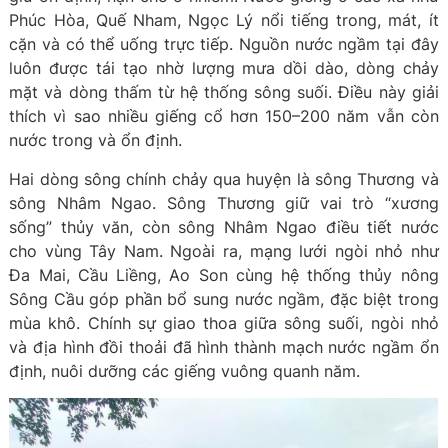
Phúc Hòa, Quế Nham, Ngọc Lý nổi tiếng trong, mát, ít
cặn và có thể uống trực tiếp. Nguồn nước ngầm tại đây
luôn được tái tạo nhờ lượng mưa dồi dào, dòng chảy
mặt và dòng thấm từ hệ thống sông suối. Điều này giải
thích vì sao nhiều giếng cổ hơn 150–200 năm vẫn còn
nước trong và ổn định.
Hai dòng sông chính chảy qua huyện là sông Thương và
sông Nhâm Ngao. Sông Thương giữ vai trò “xương
sống” thủy văn, còn sông Nhâm Ngao điều tiết nước
cho vùng Tây Nam. Ngoài ra, mạng lưới ngòi nhỏ như
Đa Mai, Cầu Liềng, Ao Son cùng hệ thống thủy nông
Sông Cầu góp phần bổ sung nước ngầm, đặc biệt trong
mùa khô. Chính sự giao thoa giữa sông suối, ngòi nhỏ
và địa hình đồi thoải đã hình thành mạch nước ngầm ổn
định, nuôi dưỡng các giếng vuông quanh năm.