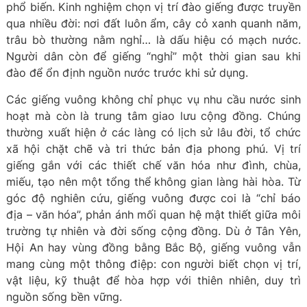
phổ biến. Kinh nghiệm chọn vị trí đào giếng được truyền
qua nhiều đời: nơi đất luôn ẩm, cây cỏ xanh quanh năm,
trâu bò thường nằm nghỉ… là dấu hiệu có mạch nước.
Người dân còn để giếng “nghỉ” một thời gian sau khi
đào để ổn định nguồn nước trước khi sử dụng.
Các giếng vuông không chỉ phục vụ nhu cầu nước sinh
hoạt mà còn là trung tâm giao lưu cộng đồng. Chúng
thường xuất hiện ở các làng có lịch sử lâu đời, tổ chức
xã hội chặt chẽ và tri thức bản địa phong phú. Vị trí
giếng gắn với các thiết chế văn hóa như đình, chùa,
miếu, tạo nên một tổng thể không gian làng hài hòa. Từ
góc độ nghiên cứu, giếng vuông được coi là “chỉ báo
địa – văn hóa”, phản ánh mối quan hệ mật thiết giữa môi
trường tự nhiên và đời sống cộng đồng. Dù ở Tân Yên,
Hội An hay vùng đồng bằng Bắc Bộ, giếng vuông vẫn
mang cùng một thông điệp: con người biết chọn vị trí,
vật liệu, kỹ thuật để hòa hợp với thiên nhiên, duy trì
nguồn sống bền vững.