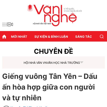
MỚI NHẤT
SỰ KIỆN & BÌNH LUẬN
SÁNG TÁC
DIỄN
CHUYÊN ĐỀ
HỘI NHÀ VĂN VN
VĂN HỌC NHÀ TRƯỜNG
Giếng vuông Tân Yên – Dấu
ấn hòa hợp giữa con người
và tự nhiên