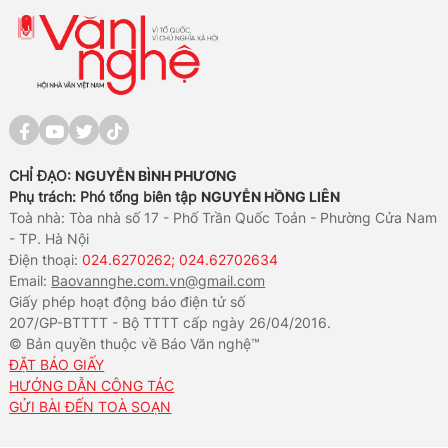
CHỈ ĐẠO:
NGUYỄN BÌNH PHƯƠNG
Phụ trách: Phó tổng biên tập
NGUYỄN HỒNG LIÊN
Toà nhà: Tòa nhà số 17 - Phố Trần Quốc Toản - Phường Cửa Nam
- TP. Hà Nội
Điện thoại:
024.6270262; 024.62702634
Email:
Baovannghe.com.vn@gmail.com
Giấy phép hoạt động báo điện tử số
207/GP-BTTTT - Bộ TTTT cấp ngày 26/04/2016.
© Bản quyền thuộc về Báo Văn nghệ™
ĐẶT BÁO GIẤY
HƯỚNG DẪN CÔNG TÁC
GỬI BÀI ĐẾN TOÀ SOẠN