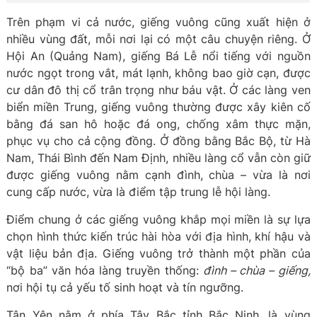
Trên phạm vi cả nước, giếng vuông cũng xuất hiện ở
nhiều vùng đất, mỗi nơi lại có một câu chuyện riêng. Ở
Hội An (Quảng Nam), giếng Bá Lễ nổi tiếng với nguồn
nước ngọt trong vắt, mát lạnh, không bao giờ cạn, được
cư dân đô thị cổ trân trọng như báu vật. Ở các làng ven
biển miền Trung, giếng vuông thường được xây kiên cố
bằng đá san hô hoặc đá ong, chống xâm thực mặn,
phục vụ cho cả cộng đồng. Ở đồng bằng Bắc Bộ, từ Hà
Nam, Thái Bình đến Nam Định, nhiều làng cổ vẫn còn giữ
được giếng vuông nằm cạnh đình, chùa – vừa là nơi
cung cấp nước, vừa là điểm tập trung lễ hội làng.
Điểm chung ở các giếng vuông khắp mọi miền là sự lựa
chọn hình thức kiến trúc hài hòa với địa hình, khí hậu và
vật liệu bản địa. Giếng vuông trở thành một phần của
“bộ ba” văn hóa làng truyền thống:
đình – chùa – giếng,
nơi hội tụ cả yếu tố sinh hoạt và tín ngưỡng.
Tân Yên nằm ở phía Tây Bắc tỉnh Bắc Ninh, là vùng