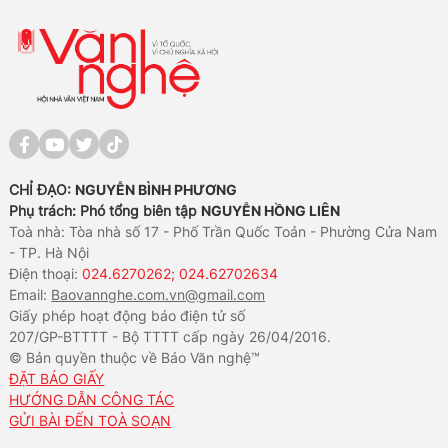
CHỈ ĐẠO:
NGUYỄN BÌNH PHƯƠNG
Phụ trách: Phó tổng biên tập
NGUYỄN HỒNG LIÊN
Toà nhà: Tòa nhà số 17 - Phố Trần Quốc Toản - Phường Cửa Nam
- TP. Hà Nội
Điện thoại:
024.6270262; 024.62702634
Email:
Baovannghe.com.vn@gmail.com
Giấy phép hoạt động báo điện tử số
207/GP-BTTTT - Bộ TTTT cấp ngày 26/04/2016.
© Bản quyền thuộc về Báo Văn nghệ™
ĐẶT BÁO GIẤY
HƯỚNG DẪN CÔNG TÁC
GỬI BÀI ĐẾN TOÀ SOẠN