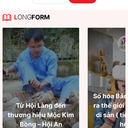
L
ONG
FORM
Số hóa Bảo
Từ Hội Làng đến
ra thế giới
thương hiệu Mộc Kim
di sản ( ti
Bồng – Hội An
hế