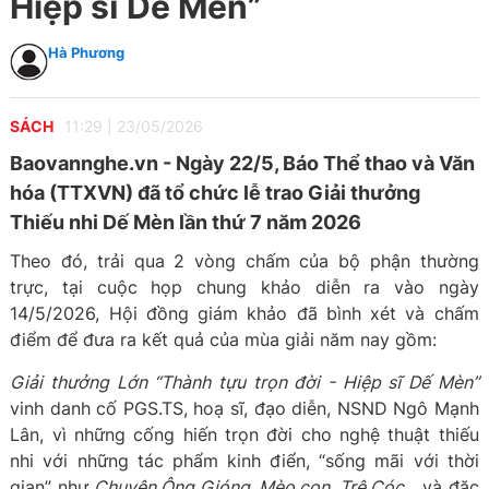
Hiệp sĩ Dế Mèn”
Hà Phương
SÁCH
11:29
|
23/05/2026
Baovannghe.vn - Ngày 22/5, Báo Thể thao và Văn
hóa (TTXVN) đã tổ chức lễ trao Giải thưởng
Thiếu nhi Dế Mèn lần thứ 7 năm 2026
Theo đó, trải qua 2 vòng chấm của bộ phận thường
trực, tại cuộc họp chung khảo diễn ra vào ngày
14/5/2026, Hội đồng giám khảo đã bình xét và chấm
điểm để đưa ra kết quả của mùa giải năm nay gồm:
Giải thưởng Lớn “Thành tựu trọn đời - Hiệp sĩ Dế Mèn”
vinh danh cố PGS.TS, hoạ sĩ, đạo diễn, NSND Ngô Mạnh
Lân, vì những cống hiến trọn đời cho nghệ thuật thiếu
nhi với những tác phẩm kinh điển, “sống mãi với thời
gian” như
Chuyện Ông Gióng, Mèo con, Trê Cóc.
.. và đặc