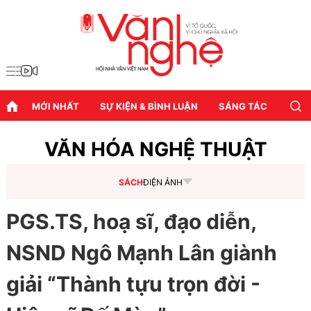
MỚI NHẤT
SỰ KIỆN & BÌNH LUẬN
SÁNG TÁC
DIỄN
VĂN HÓA NGHỆ THUẬT
SÁCH
ĐIỆN ẢNH
PGS.TS, hoạ sĩ, đạo diễn,
NSND Ngô Mạnh Lân giành
giải “Thành tựu trọn đời -