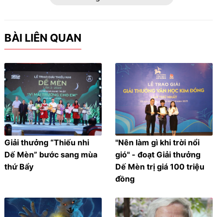
BÀI LIÊN QUAN
Giải thưởng “Thiếu nhi
"Nên làm gì khi trời nổi
Dế Mèn” bước sang mùa
gió" - đoạt Giải thưởng
thứ Bẩy
Dế Mèn trị giá 100 triệu
đồng