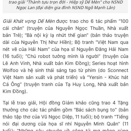
trao giải "Thành tựu trọn đời - Hiệp sỹ Dế Mèn" cho NSND
Ngọc Lan (đại diện gia đình NSND Ngô Mạnh Lân)
Giải Khát vọng Dế Mèn
được trao cho 6 tác phẩm “100
cái chân” (truyện của Nguyễn Ngọc Thuần, Nhà xuất
bản Trẻ); “Bà nội kỳ lạ nhứt thế gian” (bản thảo truyện
dài của Nguyễn Thị Như Hiền); Bộ tranh “Việt Nam qua
nét vẽ của Hải Nam” của họa sĩ Nguyễn Đăng Hải Nam
(16 tuổi); “Chú robot tưởng mình là người” (truyện của
Lê Anh Vinh, Nhà xuất bản Kim Đồng); Series hoạt hình
Wolfoo và hệ sinh thái sáng tạo từ phim (do Sconnect
Việt Nam sản xuất và phát triển) và “Yersin - Khúc hát
Cá Ông” (truyện tranh của Tạ Huy Long, Nhà xuất bản
Kim Đồng).
Tại lễ trao giải, Hội đồng Giám khảo cũng trao 4 Tặng
thưởng cho các tác phẩm gồm “Bác sách bụng to” (bản
thảo tập thơ của Vũ Ngọc Diệp, 11 tuổi); bộ tranh “Tiếng
nói đại dương của họa sĩ nhí Nguyễn Minh Quân” (11
tuổi); “Những câu chuyện về công tử mơ mộng cùng