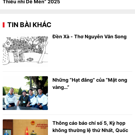
Thiếu nhi Dế Mèn” 2025
TIN BÀI KHÁC
Đền Xà - Thơ Nguyễn Văn Song
Những “Hạt đắng” của “Mật ong
vàng…”
Thông cáo báo chí số 5, Kỳ họp
không thường lệ thứ Nhất, Quốc