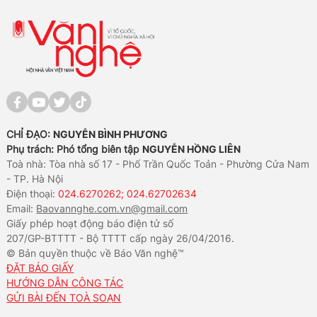
CHỈ ĐẠO:
NGUYỄN BÌNH PHƯƠNG
Phụ trách: Phó tổng biên tập
NGUYỄN HỒNG LIÊN
Toà nhà: Tòa nhà số 17 - Phố Trần Quốc Toản - Phường Cửa Nam
- TP. Hà Nội
Điện thoại:
024.6270262; 024.62702634
Email:
Baovannghe.com.vn@gmail.com
Giấy phép hoạt động báo điện tử số
207/GP-BTTTT - Bộ TTTT cấp ngày 26/04/2016.
© Bản quyền thuộc về Báo Văn nghệ™
ĐẶT BÁO GIẤY
HƯỚNG DẪN CÔNG TÁC
GỬI BÀI ĐẾN TOÀ SOẠN