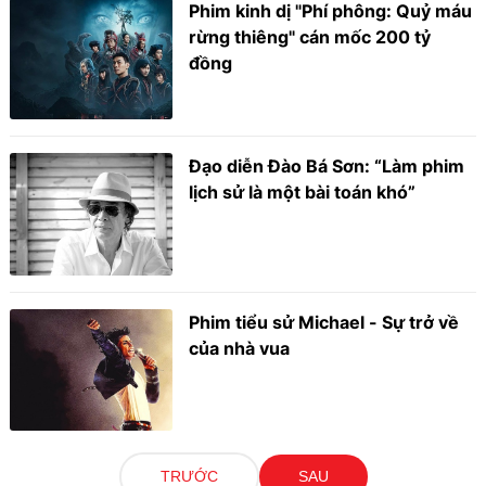
Phim kinh dị "Phí phông: Quỷ máu
rừng thiêng" cán mốc 200 tỷ
đồng
Đạo diễn Đào Bá Sơn: “Làm phim
lịch sử là một bài toán khó”
Phim tiểu sử Michael - Sự trở về
của nhà vua
TRƯỚC
SAU