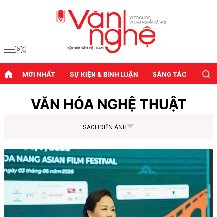
MỚI NHẤT
SỰ KIỆN & BÌNH LUẬN
SÁNG TÁC
DIỄN
VĂN HÓA NGHỆ THUẬT
SÁCH
ĐIỆN ẢNH