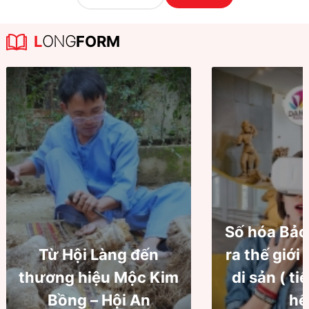
L
ONG
FORM
Số hóa Bảo
Từ Hội Làng đến
ra thế giới
thương hiệu Mộc Kim
di sản ( ti
Bồng – Hội An
hế