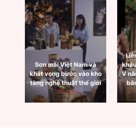
Liên hoan quốc tế sân
 và
khấu thử nghiệm lần thứ
o kho
V năm 2022: Tìm sự cân
 giới
bằng giữa " Thử" và "
Ch
Nghiệm"