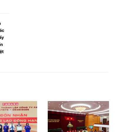
n
tác
ẩy
ển
ệt