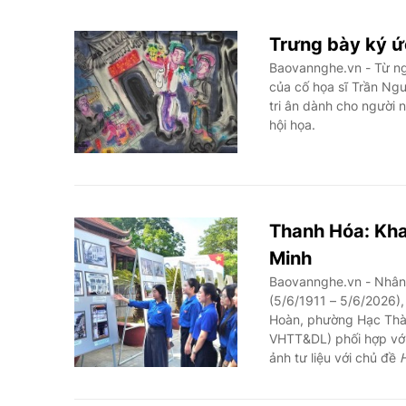
Trưng bày ký ứ
Baovannghe.vn - Từ ng
của cố họa sĩ Trần Ng
tri ân dành cho người 
hội họa.
Thanh Hóa: Khai
Minh
Baovannghe.vn - Nhân 
(5/6/1911 – 5/6/2026),
Hoàn, phường Hạc Thàn
VHTT&DL) phối hợp với
ảnh tư liệu với chủ đề
H