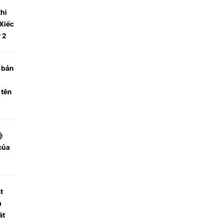
hi
Xiếc
 2
n bản
 tên
ệ
 của
t
m
át