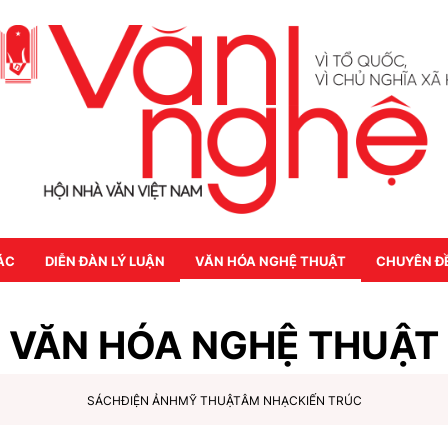
ÁC
DIỄN ĐÀN LÝ LUẬN
VĂN HÓA NGHỆ THUẬT
CHUYÊN Đ
VĂN HÓA NGHỆ THUẬT
SÁCH
ĐIỆN ẢNH
MỸ THUẬT
ÂM NHẠC
KIẾN TRÚC