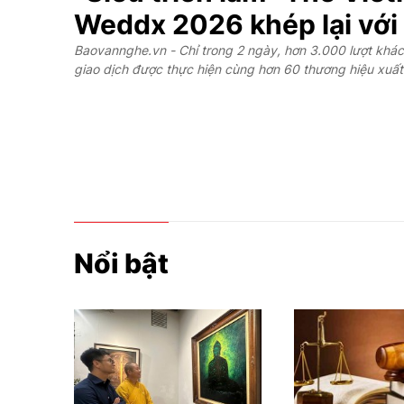
Weddx 2026 khép lại với
mốc ấn tượng và mở ra 
Baovannghe.vn - Chỉ trong 2 ngày, hơn 3.000 lượt khác
giao dịch được thực hiện cùng hơn 60 thương hiệu xuất
mới cho tương lai ngành 
chưa từng có của thị trường cưới Việt Nam, The Viet
không
chỉ thiết lập những kỷ lục “vô tiền khoáng hậu”
Nam
còn khẳng định vị thế một siêu sự kiện mang tầm vóc quố
và nâng tầm ngành cưới Việt Nam trên bản đồ khu vực.
Nổi bật