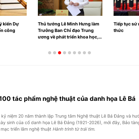
inh Hưng làm
Tiếp tục sứ mệnh lan tỏa tri
HỘI NGHỊ
đạo Trung
thức
KHÓA XIV: 
ển khoa học,
mở không g
mới sáng tạo
ố
100 tác phẩm nghệ thuật của danh họa Lê Bá
 kỷ niệm 20 năm thành lập Trung tâm Nghệ thuật Lê Bá Đảng và hư
gày sinh của cố danh họa Lê Bá Đảng (1921-2026), mới đây, Bảo tà
 mạc triển lãm nghệ thuật
Hành trình từ trái tim
.