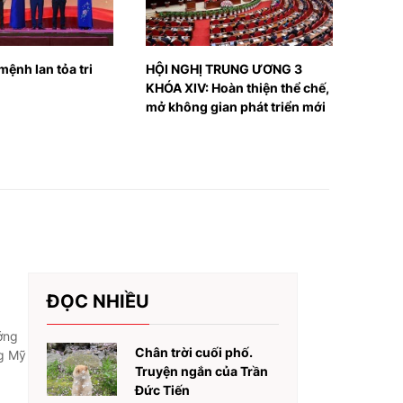
 TRUNG ƯƠNG 3
Tạo sức bật mới cho văn hóa
Lược
Hoàn thiện thể chế,
Việt Nam
ian phát triển mới
ĐỌC NHIỀU
ớng
Chân trời cuối phố.
ng Mỹ
Truyện ngắn của Trần
Đức Tiến