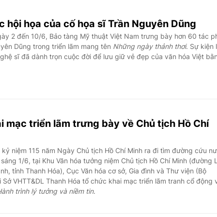
c hội họa của cố họa sĩ Trần Nguyên Dũng
ày 2 đến 10/6, Bảo tàng Mỹ thuật Việt Nam trưng bày hơn 60 tác 
uyên Dũng trong triển lãm mang tên
Những ngày thảnh thơi
. Sự kiện l
nghệ sĩ đã dành trọn cuộc đời để lưu giữ vẻ đẹp của văn hóa Việt bằ
 mạc triển lãm trưng bày về Chủ tịch Hồ Chí
kỷ niệm 115 năm Ngày Chủ tịch Hồ Chí Minh ra đi tìm đường cứu n
 sáng 1/6, tại Khu Văn hóa tưởng niệm Chủ tịch Hồ Chí Minh (đường 
h, tỉnh Thanh Hóa), Cục Văn hóa cơ sở, Gia đình và Thư viện (Bộ
 Sở VHTT&DL Thanh Hóa tổ chức khai mạc triển lãm tranh cổ động 
ành trình lý tưởng và niềm tin
.