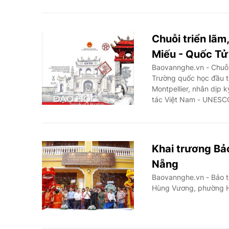
Chuỗi triển lãm
Miếu - Quốc T
Baovannghe.vn - Chuỗi 
Trường quốc học đầu ti
Montpellier, nhân dịp
tác Việt Nam - UNESC
Khai trương Bả
Nẵng
Baovannghe.vn - Bảo t
Hùng Vương, phường H