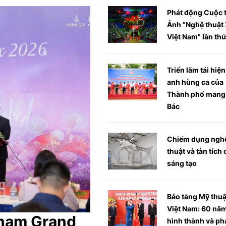
Phát động Cuộc t
Ảnh "Nghệ thuật 
Việt Nam" lần thứ
Triển lãm tái hiệ
anh hùng ca của
Thành phố mang
Bác
Chiếm dụng ngh
thuật và tàn tích
sáng tạo
Bảo tàng Mỹ thuậ
Việt Nam: 60 nă
tnam Grand
hình thành và ph