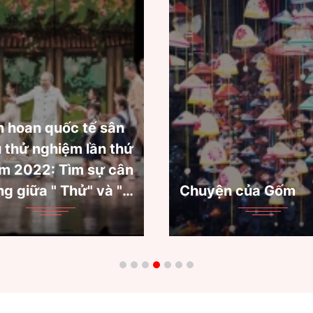
"Văn học trinh th
đại giao thoa Đ
uyện của Gốm
Tây"