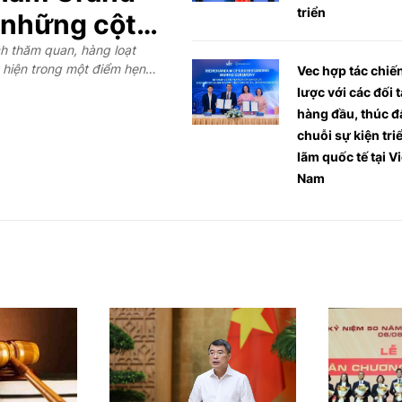
triển
 những cột
kỷ nguyên
h thăm quan, hàng loạt
 hiện trong một điểm hẹn
Vec hợp tác chiế
cưới Việt
nam Grand WeddX 2026
lược với các đối 
 về quy mô và công nghệ, mà
hàng đầu, thúc đ
c tế, định hình tương lai
chuỗi sự kiện tri
lãm quốc tế tại Vi
Nam