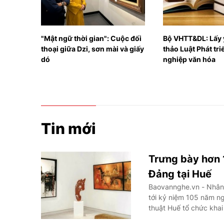
uộc đối
Bộ VHTT&DL: Lấy ý kiến Dự
Thủ tướng Lê M
 và giấy
thảo Luật Phát triển công
Trưởng Ban Chỉ 
nghiệp văn hóa
ương về phát tri
công nghệ, đổi 
và chuyển đổi s
Tin mới
Trưng bày hơn 
Đảng tại Huế
Baovannghe.vn - Nhân
tới kỷ niệm 105 năm n
thuật Huế tổ chức khai