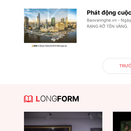
Phát động cuộc 
Baovannghe.vn - Ngày 
RẠNG RỠ TÊN VÀNG.
TRƯ
L
ONG
FORM