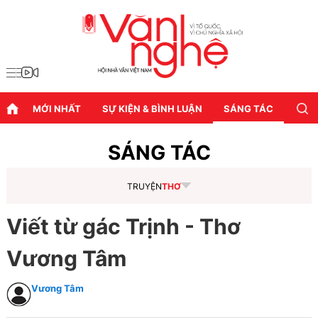
MỚI NHẤT
SỰ KIỆN & BÌNH LUẬN
SÁNG TÁC
DIỄN
SÁNG TÁC
TRUYỆN
THƠ
Viết từ gác Trịnh - Thơ
Vương Tâm
Vương Tâm