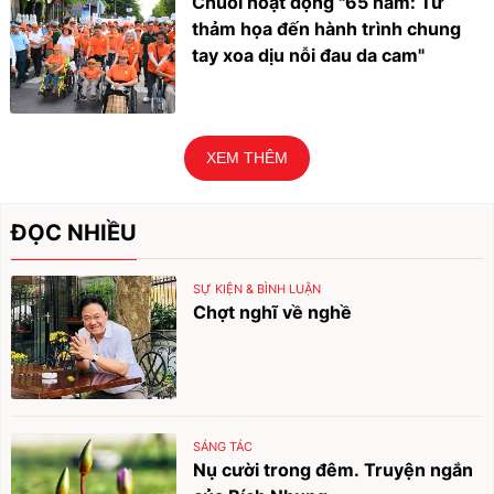
Chuỗi hoạt động "65 năm: Từ
thảm họa đến hành trình chung
tay xoa dịu nỗi đau da cam"
XEM THÊM
ĐỌC NHIỀU
SỰ KIỆN & BÌNH LUẬN
Chợt nghĩ về nghề
SÁNG TÁC
Nụ cười trong đêm. Truyện ngắn