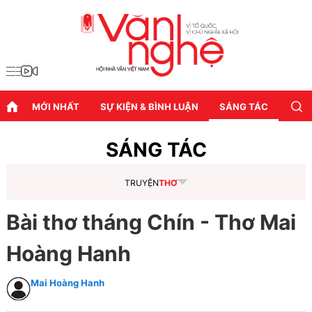
MỚI NHẤT
SỰ KIỆN & BÌNH LUẬN
SÁNG TÁC
DIỄN
SÁNG TÁC
TRUYỆN
THƠ
Bài thơ tháng Chín - Thơ Mai
Hoàng Hanh
Mai Hoàng Hanh