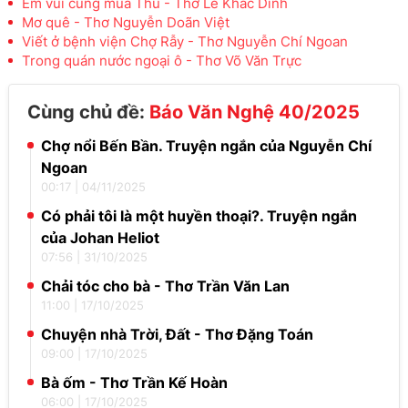
Em vui cùng mùa Thu - Thơ Lê Khắc Dinh
Mơ quê - Thơ Nguyễn Doãn Việt
Viết ở bệnh viện Chợ Rẫy - Thơ Nguyễn Chí Ngoan
Trong quán nước ngoại ô - Thơ Võ Văn Trực
Cùng chủ đề:
Báo Văn Nghệ 40/2025
Chợ nổi Bến Bần. Truyện ngắn của Nguyễn Chí
Ngoan
00:17
|
04/11/2025
Có phải tôi là một huyền thoại?. Truyện ngắn
của Johan Heliot
07:56
|
31/10/2025
Chải tóc cho bà - Thơ Trần Văn Lan
11:00
|
17/10/2025
Chuyện nhà Trời, Đất - Thơ Đặng Toán
09:00
|
17/10/2025
Bà ốm - Thơ Trần Kế Hoàn
06:00
|
17/10/2025