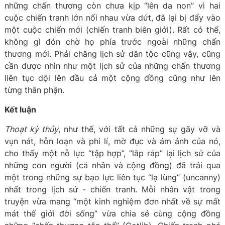
những chấn thương còn chưa kịp “lên da non” vì hai
cuộc chiến tranh lớn nối nhau vừa dứt, đã lại bị đẩy vào
một cuộc chiến mới (chiến tranh biên giới). Rất có thể,
không gì đón chờ họ phía trước ngoài những chấn
thương mới. Phải chăng lịch sử dân tộc cũng vậy, cũng
cần được nhìn như một lịch sử của những chấn thương
liên tục dội lên đầu cả một cộng đồng cũng như lên
từng thân phận.
Kết luận
Thoạt kỳ thủy
, như thế, với tất cả những sự gãy vỡ và
vụn nát, hỗn loạn và phi lí, mờ đục và ám ảnh của nó,
cho thấy một nỗ lực “tập hợp”, “lắp ráp” lại lịch sử của
những con người (cá nhân và cộng đồng) đã trải qua
một trong những sự bạo lực liên tục “lạ lùng” (uncanny)
nhất trong lịch sử - chiến tranh. Mỗi nhân vật trong
truyện vừa mang “một kinh nghiệm đơn nhất về sự mất
mát thế giới đời sống” vừa chia sẻ cùng cộng đồng