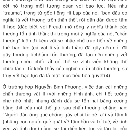
xét nó trong mối tương quan với bạo lực. Nếu như
“trauma”, trong từ gốc tiếng Hi Lạp của nó, “ban đầu có
nghĩa là vết thương trên thân thể”, rồi dần dần được tâm
lí học (đặc biệt với Freud) mở rộng ý nghĩa thành các
thương tổn tinh thần; thì trong mọi ý nghĩa của nó, “chấn
thương” luôn đi kèm với sự nhắc nhở trực tiếp về những
thứ bạo lực (cả vật lí và tinh thần) đã gây nên nó, đã
gây thương tích/làm tổn thương, đã tạo nên những vết
thương nhức nhối rất có thể sẽ vĩnh viễn không thể
chữa lành. Từ khởi thủy của nghiên cứu chấn thương, sự
truy vết bạo lực đã là một mục tiêu tiên quyết(4).
Ở trường hợp Nguyễn Bình Phương, việc đan cài những
chấn thương vật lí (với những hình ảnh, chi tiết tưởng
như nhỏ nhặt nhưng đánh dấu sự tổn hại bằng xương
bằng thịt của một thế giới sau chấn thương, chẳng hạn:
“Người đàn ông què chống gậy chui từ bè ra”) và tâm lí
(những con người què quặt về tâm hồn và trí tuệ, về tình
yêu và tình dục) cùng sự tái diễn liên tục và lặp lại của