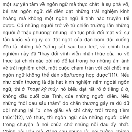
một sự yên tâm về ngôn ngữ mà thực chất là sự phá vỡ,
bẻ nát ngôn ngữ, để diễn đạt những trải nghiệm kinh
hoàng mà không một ngôn ngữ lí tính nào truyền tải
được. Cả những người trở về từ chiến trường lẫn những
người ở “hậu phương” nhưng liên tục phải đối mặt với sự
tàn khốc và nguy cơ đột ngột của đạn bom dội xuống
đều là những kẻ “sống sót sau bạo lực”, và chính trải
nghiệm này đã “thay đổi vĩnh viễn nhận thức của họ về
thực tại chính xác bởi nó để lại trong họ những ám ảnh
về trải nghiệm chết, một cuộc chạm trán với cái chết mà
ngôn ngữ không thể dàn xếp/tương hợp được”(11). Nếu
như chấn thương là địa hạt kinh nghiệm nằm ngoài ngôn
ngữ, thì ở
Thoạt kỳ thủy
, nó biểu đạt rất rõ ở tiếng ú ớ,
không đầu cuối của Tính, của những người điên. Nếu
những “nỗi đau sâu thẳm” do chấn thương gây ra dù dữ
dội nhưng lại “bị che giấu và chỉ chảy trôi trong tiềm
thức”(12), vô thức, thì ngôn ngữ của những người điên
trong chuyện là nơi chứa chở những nỗi đau ấy nhất.
Chính bởi vậy mà, đằng sau những lời nói tưởng chừng