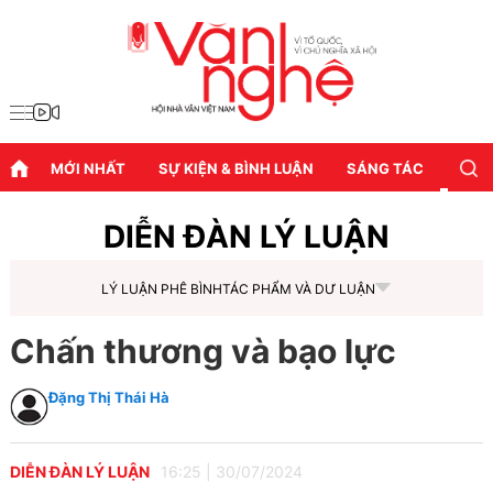
MỚI NHẤT
SỰ KIỆN & BÌNH LUẬN
SÁNG TÁC
DIỄN
DIỄN ĐÀN LÝ LUẬN
LÝ LUẬN PHÊ BÌNH
TÁC PHẨM VÀ DƯ LUẬN
Chấn thương và bạo lực
Đặng Thị Thái Hà
DIỄN ĐÀN LÝ LUẬN
16:25
|
30/07/2024