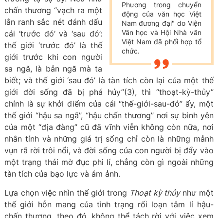
Phương trong chuyển
chấn thương “vạch ra một
động của văn học Việt
lằn ranh sắc nét đánh dấu
Nam đương đại" do Viện
Văn học và Hội Nhà văn
cái ‘trước đó’ và ‘sau đó’:
Việt Nam đã phối hợp tổ
thế giới ‘trước đó’ là thế
chức.
giới trước khi con người
sa ngã, là bản ngã mà ta
biết; và thế giới ‘sau đó’ là tàn tích còn lại của một thế
giới đời sống đã bị phá hủy”(3), thì “thoạt-kỳ-thủy”
chính là sự khởi điểm của cái “thế-giới-sau-đó” ấy, một
thế giới “hậu sa ngã”, “hậu chấn thương” nơi sự bình yên
của một “địa đàng” cũ đã vĩnh viễn không còn nữa, nơi
nhân tính và những giá trị sống chỉ còn là những mảnh
vụn rã rời trôi nổi, và đời sống của con người bị đẩy vào
một trạng thái mờ đục phi lí, chẳng còn gì ngoài những
tàn tích của bạo lực và ám ảnh.
Lựa chọn việc nhìn thế giới trong
Thoạt kỳ thủy
như một
thế giới hỗn mang của tình trạng rối loạn tâm lí hậu-
chấn thương, theo đó, không thể tách rời với việc xem