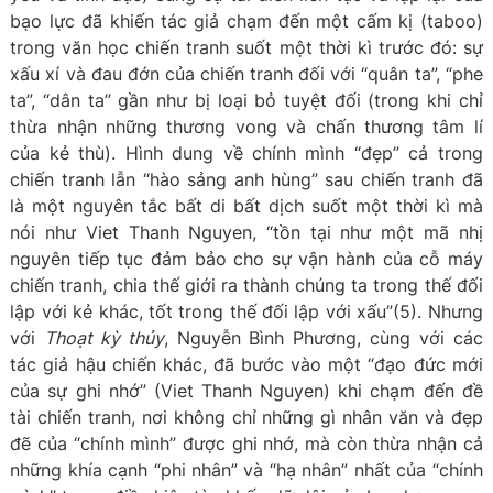
bạo lực đã khiến tác giả chạm đến một cấm kị (taboo)
trong văn học chiến tranh suốt một thời kì trước đó: sự
xấu xí và đau đớn của chiến tranh đối với “quân ta”, “phe
ta”, “dân ta” gần như bị loại bỏ tuyệt đối (trong khi chỉ
thừa nhận những thương vong và chấn thương tâm lí
của kẻ thù). Hình dung về chính mình “đẹp” cả trong
chiến tranh lẫn “hào sảng anh hùng” sau chiến tranh đã
là một nguyên tắc bất di bất dịch suốt một thời kì mà
nói như Viet Thanh Nguyen, “tồn tại như một mã nhị
nguyên tiếp tục đảm bảo cho sự vận hành của cỗ máy
chiến tranh, chia thế giới ra thành chúng ta trong thế đối
lập với kẻ khác, tốt trong thế đối lập với xấu”(5). Nhưng
với
Thoạt kỳ thủy
, Nguyễn Bình Phương, cùng với các
tác giả hậu chiến khác, đã bước vào một “đạo đức mới
của sự ghi nhớ” (Viet Thanh Nguyen) khi chạm đến đề
tài chiến tranh, nơi không chỉ những gì nhân văn và đẹp
đẽ của “chính mình” được ghi nhớ, mà còn thừa nhận cả
những khía cạnh “phi nhân” và “hạ nhân” nhất của “chính