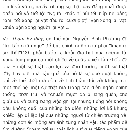
phi lí và vô nghĩa ấy, những sự thật cay đắng nhất được
chắp nối và tiết lộ: “Người khác hí húi tết búp bê bằng
rơm, tết xong lại vặt đầu rồi cười ẹ ẹ”/ “Bện xong lại vặt.
Chúa bện xong người lại vặt”...
Với
Thoạt kỳ thủy
, có thể nói, Nguyễn Bình Phương đã
“tra tấn ngôn ngữ” để bắt chính ngôn ngữ phải “khạc ra
sự thật”(13), phải bước ra khỏi địa hạt của những lời
xưng tụng ngợi ca một chiều về cuộc chiến tàn khốc đã
qua - một sự thật bạo lực và đau thương, một sự thật
đầy hủy diệt mà hậu quả của nó là sự què quặt không
chỉ về thể chất mà còn về tinh thần đối với không chỉ
một thế hệ, một sự thật mà trong các diễn ngôn chính
thống “trơn tru” và “chuẩn mực” đã bị lãng quên, che
giấu đi. Và cũng bằng việc ghi lại những tiếng nói không
đầu không cuối của những kẻ điên, những lời kể khủng
khiếp lặp đi lặp lại của những người từ chiến trường về,
những cơn ác mộng ám ảnh từng nhân vật, tác phẩm đã
tìm đường “chạm tới sự thật lịch sử” qua tiếng vọng của