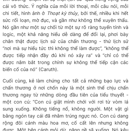
cái vô thức. Ý nghĩa của mỗi lời thoại, mỗi câu nói, mỗi
chi tiết, hình ảnh ở
Thoạt kỳ thủy
, bởi thế, nhiều khi hết
sức rối loạn, mờ đục, và gần như không thể xuyên thấu.
Nó gần như một sự chối từ một sự rõ ràng tuyến tính và
logic, một khả năng hiểu dễ dàng để đổi lại, phơi bày
chân thật được lịch sử của chấn thương - thứ lịch sử
“nơi mà sự hiểu tức thì không thể làm được”, “không thể
được tiếp nhận đầy đủ khi nó xảy ra” và “chỉ có thể
được nắm bắt trong chính sự không thể tiếp cận các
biến cố của nó” (Caruth).
Cuối cùng, kẻ làm chứng cho tất cả những bạo lực và
chấn thương ở nơi chốn này là một sinh thể chịu chấn
thương ngay từ những dòng đầu tiên của tiểu thuyết -
một con cú: “Con cú giật mình chới với rơi từ vòm lá
sung xuống. Không tiếng nổ, không người. Một vật gì
bằng ngón tay cái đã nhằm trúng ngực nó. Con cú dang
rộng đôi cánh màu hoa mơ, cố cất lên nhưng không
được. Một bên cánh mỏi dừ, nặng nề sã xuống. Nó kêu