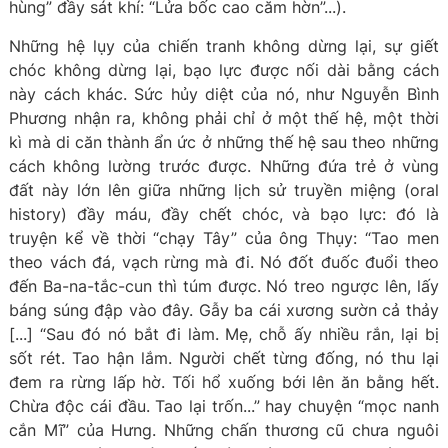
hùng” đầy sát khí: “Lửa bốc cao căm hờn”...).
Những hệ lụy của chiến tranh không dừng lại, sự giết
chóc không dừng lại, bạo lực được nối dài bằng cách
này cách khác. Sức hủy diệt của nó, như Nguyễn Bình
Phương nhận ra, không phải chỉ ở một thế hệ, một thời
kì mà di căn thành ẩn ức ở những thế hệ sau theo những
cách không lường trước được. Những đứa trẻ ở vùng
đất này lớn lên giữa những lịch sử truyền miệng (oral
history) đầy máu, đầy chết chóc, và bạo lực: đó là
truyện kể về thời “chạy Tây” của ông Thụy: “Tao men
theo vách đá, vạch rừng mà đi. Nó đốt đuốc đuổi theo
đến Ba-na-tắc-cun thì túm được. Nó treo ngược lên, lấy
báng súng đập vào đây. Gẫy ba cái xương sườn cả thảy
[...] “Sau đó nó bắt đi làm. Mẹ, chỗ ấy nhiều rắn, lại bị
sốt rét. Tao hận lắm. Người chết từng đống, nó thu lại
đem ra rừng lấp hờ. Tối hổ xuống bới lên ăn bằng hết.
Chừa độc cái đầu. Tao lại trốn...” hay chuyện “mọc nanh
cắn Mĩ” của Hưng. Những chấn thương cũ chưa nguôi