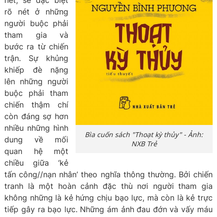
hết, sẽ đặc biệt
rõ nét ở những
người buộc phải
tham gia và
bước ra từ chiến
trận. Sự khủng
khiếp đè nặng
lên những người
buộc phải tham
chiến thậm chí
còn đáng sợ hơn
nhiều những hình
Bìa cuốn sách "Thoạt kỳ thủy" - Ảnh:
dung về mối
NXB Trẻ
quan hệ một
chiều giữa ‘kẻ
tấn công//nạn nhân’ theo nghĩa thông thường. Bởi chiến
tranh là một hoàn cảnh đặc thù nơi người tham gia
không những là kẻ hứng chịu bạo lực, mà còn là kẻ trực
tiếp gây ra bạo lực. Những ám ảnh đau đớn và vấy máu