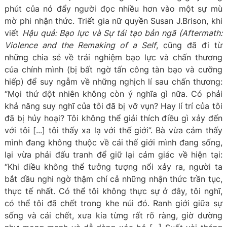
phút của nó đẩy người đọc nhiều hơn vào một sự mù
mờ phi nhận thức. Triết gia nữ quyền Susan J.Brison, khi
viết
Hậu quả: Bạo lực và Sự tái tạo bản ngã (Aftermath:
Violence and the Remaking of a Self
, cũng đã đi từ
những chia sẻ về trải nghiệm bạo lực và chấn thương
của chính mình (bị bất ngờ tấn công tàn bạo và cưỡng
hiếp) để suy ngẫm về những nghịch lí sau chấn thương:
“Mọi thứ đột nhiên không còn ý nghĩa gì nữa. Có phải
khả năng suy nghĩ của tôi đã bị vỡ vụn? Hay lí trí của tôi
đã bị hủy hoại? Tôi không thể giải thích điều gì xảy đến
với tôi [...] tôi thấy xa lạ với thế giới”. Bà vừa cảm thấy
mình đang không thuộc về cái thế giới mình đang sống,
lại vừa phải đấu tranh để giữ lại cảm giác về hiện tại:
“Khi điều không thể tưởng tượng nổi xảy ra, người ta
bắt đầu nghi ngờ thậm chí cả những nhận thức trần tục,
thực tế nhất. Có thể tôi không thực sự ở đây, tôi nghĩ,
có thể tôi đã chết trong khe núi đó. Ranh giới giữa sự
sống và cái chết, xưa kia từng rất rõ ràng, giờ dường