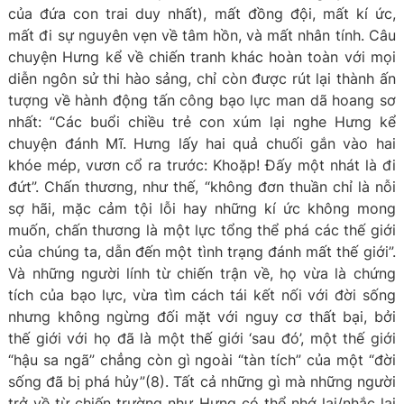
của đứa con trai duy nhất), mất đồng đội, mất kí ức,
mất đi sự nguyên vẹn về tâm hồn, và mất nhân tính. Câu
chuyện Hưng kể về chiến tranh khác hoàn toàn với mọi
diễn ngôn sử thi hào sảng, chỉ còn được rút lại thành ấn
tượng về hành động tấn công bạo lực man dã hoang sơ
nhất: “Các buổi chiều trẻ con xúm lại nghe Hưng kể
chuyện đánh Mĩ. Hưng lấy hai quả chuối gắn vào hai
khóe mép, vươn cổ ra trước: Khoặp! Đấy một nhát là đi
đứt”. Chấn thương, như thế, “không đơn thuần chỉ là nỗi
sợ hãi, mặc cảm tội lỗi hay những kí ức không mong
muốn, chấn thương là một lực tổng thể phá các thế giới
của chúng ta, dẫn đến một tình trạng đánh mất thế giới”.
Và những người lính từ chiến trận về, họ vừa là chứng
tích của bạo lực, vừa tìm cách tái kết nối với đời sống
nhưng không ngừng đối mặt với nguy cơ thất bại, bởi
thế giới với họ đã là một thế giới ‘sau đó’, một thế giới
“hậu sa ngã” chẳng còn gì ngoài “tàn tích” của một “đời
sống đã bị phá hủy”(8). Tất cả những gì mà những người
trở về từ chiến trường như Hưng có thể nhớ lại/nhắc lại