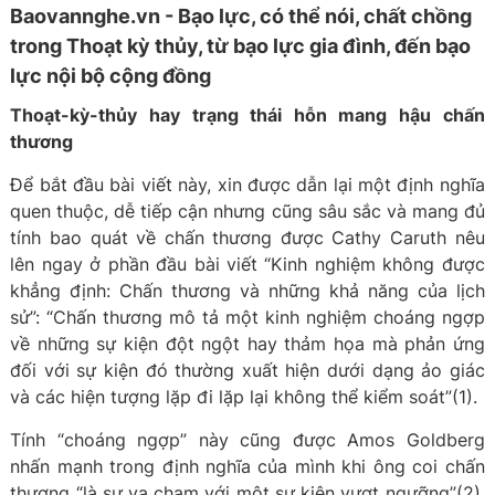
Baovannghe.vn - Bạo lực, có thể nói, chất chồng
trong Thoạt kỳ thủy, từ bạo lực gia đình, đến bạo
lực nội bộ cộng đồng
Thoạt-kỳ-thủy hay trạng thái hỗn mang hậu chấn
thương
Để bắt đầu bài viết này, xin được dẫn lại một định nghĩa
quen thuộc, dễ tiếp cận nhưng cũng sâu sắc và mang đủ
tính bao quát về chấn thương được Cathy Caruth nêu
lên ngay ở phần đầu bài viết “Kinh nghiệm không được
khẳng định: Chấn thương và những khả năng của lịch
sử”: “Chấn thương mô tả một kinh nghiệm choáng ngợp
về những sự kiện đột ngột hay thảm họa mà phản ứng
đối với sự kiện đó thường xuất hiện dưới dạng ảo giác
và các hiện tượng lặp đi lặp lại không thể kiểm soát”(1).
Tính “choáng ngợp” này cũng được Amos Goldberg
nhấn mạnh trong định nghĩa của mình khi ông coi chấn
thương “là sự va chạm với một sự kiện vượt ngưỡng”(2),