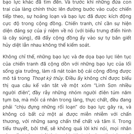
bạo lực khác đã tìm đến. Và trước khi những đứa con
trai của làng chính thức lên đường bước vào cuộc chiến
tiếp theo, sự hoảng loạn và bạo lực đã được kích động
cực độ trong cộng đồng. Chiến tranh, chỉ cần sự hiện
diện đáng sợ của ý niệm về nó (với biểu trưng điển hình
là cây súng), đã đẩy cộng đồng ấy vào sự tự bắn giết
hủy diệt lẫn nhau không thể kiểm soát.
Không chỉ thế, những bạo lực và đe dọa bạo lực liên tục
của chiến tranh đã cộng dồn với những bạo lực của lối
sống gia trưởng, làm rã nát toàn bộ cái cộng đồng được
mô tả trong
Thoạt kỳ thủy
. Điều ấy không chỉ được biểu
thị qua câu kể vắn tắt về một xóm “Linh Sơn nhiều
người điên”, đầy rẫy những nhóm người điên túm năm
tụm ba, mà mỗi cá nhân trong làng, thực chất, đều đang
phải “chịu đựng những rối loạn” do bạo lực gây ra, và
không có bất cứ một ai được miễn nhiễm với chấn
thương, với những sang chấn thể chất và tâm lí. Trong
tiểu thuyết, bởi thế, sẽ không quá lời khi nói, mọi nhân