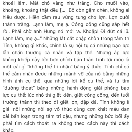
khoái lắm. Mắt chó vàng như trăng. Cho muối vào,
khoắng, khoắng thật đều [...] Bố còn gặm chén, không ai
hiểu được. Hiền cầm rau vừng tung cho lợn. Lợn cười
thành trăng. Lạnh lắm, mẹ ạ. Công cống cũng sắp hết
rồi. Phải chờ anh Hưng nó mới ra. Khoặp! Đi đứt cả lũ.
Lạnh lắm, mẹ ạ...” Những lát cắt chập chờn trong tâm trí
Tính, không gì khác, chính là sự hội tụ cả những bạo lực
lẫn chấn thương cá nhân và tập thể. Những áp lực
khủng khiếp này lớn hơn chính bản thân Tính tới mức là
một cái gì “không thể tri nhận” bằng ý thức, Tính chỉ có
thể cảm nhận được những mảnh vỡ của nó bằng những
hình ảnh cụ thể, qua những lời kể cụ thể, và tự tìm
“đường thoát” bằng những hành động giải phóng bạo
lực cụ thể: lúc nhỏ thì giết kiến, giết công cống, đến tuổi
trưởng thành thì theo đi giết lợn, đập đá. Tính không lí
giải nổi những nỗi sợ vô thức cùng cơn khát máu đan
cài bấn loạn trong tâm trí cậu, nhưng những bức bối ấy
phải tìm cách thoát ra không theo cách này thì cách
khác.