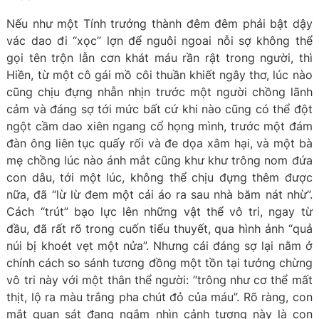
Nếu như một Tính trưởng thành đêm đêm phải bật dậy
vác dao đi “xọc” lợn để nguôi ngoai nỗi sợ không thể
gọi tên trộn lẫn cơn khát máu rần rật trong người, thì
Hiền, từ một cô gái mồ côi thuần khiết ngây thơ, lúc nào
cũng chịu đựng nhẫn nhịn trước một người chồng lãnh
cảm và đáng sợ tới mức bất cứ khi nào cũng có thể đột
ngột cầm dao xiên ngang cổ họng mình, trước một đám
đàn ông liên tục quấy rối và đe dọa xâm hại, và một bà
mẹ chồng lúc nào ánh mắt cũng khư khư trông nom đứa
con dâu, tới một lúc, không thể chịu đựng thêm được
nữa, đã “lừ lừ đem một cái áo ra sau nhà băm nát nhừ”.
Cách “trút” bạo lực lên những vật thể vô tri, ngay từ
đầu, đã rất rõ trong cuốn tiểu thuyết, qua hình ảnh “quả
núi bị khoét vẹt một nửa”. Nhưng cái đáng sợ lại nằm ở
chính cách so sánh tương đồng một tồn tại tưởng chừng
vô tri này với một thân thể người: “trông như cơ thể mất
thịt, lộ ra màu trắng pha chút đỏ của máu”. Rõ ràng, con
mắt quan sát đang ngắm nhìn cảnh tượng này là con