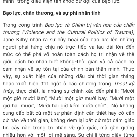
mình” trong điều kiện tàn khốc dữ dội của bạo lực.
Bạo lực, chấn thương, và sự phi nhân tính
Trong công trình
Bạo lực và Chính trị văn hóa của chấn
thương (Violence and the Cultural Politics of Trauma)
,
Jane Kilby nhận ra sự hủy hoại của bạo lực lên những
người phải hứng chịu nó trực tiếp và lâu dài lớn đến
mức có thể phá vỡ hoàn toàn cách họ tri nhận về thế
giới, cách họ nhận biết không-thời gian và cả cách họ
cảm nhận về sự tồn tại của chính bản thân mình. Thực
vậy, sự xuất hiện của những dấu chỉ thời gian thảng
hoặc xuất hiện đột ngột ở các chương trong
Thoạt kỳ
thủy
, thực chất, là những sự chính xác đến phi lí: “Mười
một giờ mười lăm”, “Mười một giờ mười bảy, “Mười một
giờ hai mươi”, “Mười hai giờ kém mười chín”... Nó không
cung cấp bất cứ một sự phân định cần thiết hay có căn
cứ nào về thời gian, không đem lại bất cứ một cảm giác
tin cậy nào trong tri nhận về giờ giấc, mà gần giống
nhiều hơn với một lời mê sảng. Sự chi li từng giây từng