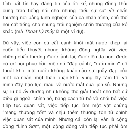
tính bất tín hay đáng tin của lời kể, nhưng đồng thời
cũng trao tiếng nói cho những “tiểu sự sự” về chấn
thương nơi bằng kinh nghiệm của cá nhân mình, chủ thể
nói cất tiếng cho những trải nghiệm chấn thương của kẻ
khác (mà
Thoạt kỳ thủy
là một ví dụ).
Dù vậy, việc con cú cất cánh khỏi mặt nước khép lại
cuốn tiểu thuyết nhưng không đồng nghĩa với việc
những chấn thương được lành lại, được lên da non, được
có cơ hội phục hồi. Việc nó “đập cánh”, “rướn mình” cố
thoát khỏi mặt nước không khác nào sự quẫy đạp của
một cá nhân, một thân phận khỏi vũng lầy tăm tối vô
minh đầy bạo lực, máu, và nước mắt của lịch sử. Nhưng
sự rũ bỏ ấy dường như không thể giải thoát cho bất cứ
điều gì ngoài chính nó, bằng cách từ bỏ và chối bỏ việc
tiếp tục quan sát, việc tiếp tục làm một vật chứng
“mang thương tổn” và chịu thêm thương tổn từ chính
việc quan sát của mình. Nhưng cái còn lại vẫn là cộng
đồng “Linh Sơn”, một cộng đồng vẫn tiếp tục phải ôm