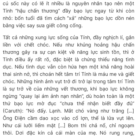
cú sốc này có lẽ ít nhiều là nguyên nhân tạo nên một
Tính “hậu chấn thương” đầy bạo lực ngay từ khi còn
nhỏ: bốn tuổi đã tìm cách “xả” những bạo lực dồn nén
bằng việc say sưa giết công cống.
Tất cả những xung lực sống của Tính, đầy nghịch lí, gắn
liền với chết chóc. Nếu như khủng hoảng hậu chấn
thương gây ra sự cạn kiệt về năng lực sinh tồn, thì ở
Tính điều ấy rất rõ, đặc biệt là chứng thiểu năng tình
dục. Nếu tình dục vẫn còn hứa hẹn một khả năng hoài
thai sinh nở, thì choán hết tâm trí Tính là máu me và giết
chóc. Những hình ảnh vụt trở đi trở lại trong tâm trí Tính
là sự trở về của những vết thương, khi bạo lực không
ngừng “quay lại ám ảnh nạn nhân”, dù hoàn toàn là một
thứ bạo lực mờ đục “chưa thể nhận biết đầy đủ”
(Caruth): “Nó đấy. Lạnh. Mắt chó vàng như trăng [...]
Ông Điện cầm dao xọc vào cổ lợn, thế là lửa vụt lên.
Như cái lưỡi liếm mặt [...] Bom thì chả nổ, chỉ ngoạm
thôi. Dơi đặc kín cả cái màn của mẹ. Nó rung rung,