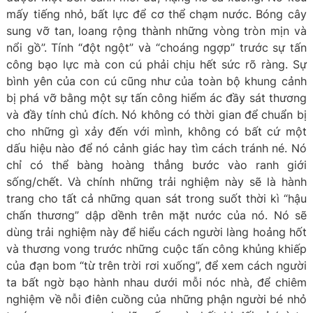
mấy tiếng nhỏ, bất lực để cơ thể chạm nước. Bóng cây
sung vỡ tan, loang rộng thành những vòng tròn mịn và
nổi gồ”. Tính “đột ngột” và “choáng ngợp” trước sự tấn
công bạo lực mà con cú phải chịu hết sức rõ ràng. Sự
bình yên của con cú cũng như của toàn bộ khung cảnh
bị phá vỡ bằng một sự tấn công hiểm ác đầy sát thương
và đầy tính chủ đích. Nó không có thời gian để chuẩn bị
cho những gì xảy đến với mình, không có bất cứ một
dấu hiệu nào để nó cảnh giác hay tìm cách tránh né. Nó
chỉ có thể bàng hoàng thẳng bước vào ranh giới
sống/chết. Và chính những trải nghiệm này sẽ là hành
trang cho tất cả những quan sát trong suốt thời kì “hậu
chấn thương” dập dềnh trên mặt nước của nó. Nó sẽ
dùng trải nghiệm này để hiểu cách người làng hoảng hốt
và thương vong trước những cuộc tấn công khủng khiếp
của đạn bom “từ trên trời rơi xuống”, để xem cách người
ta bất ngờ bạo hành nhau dưới mỗi nóc nhà, để chiêm
nghiệm về nỗi điên cuồng của những phận người bé nhỏ