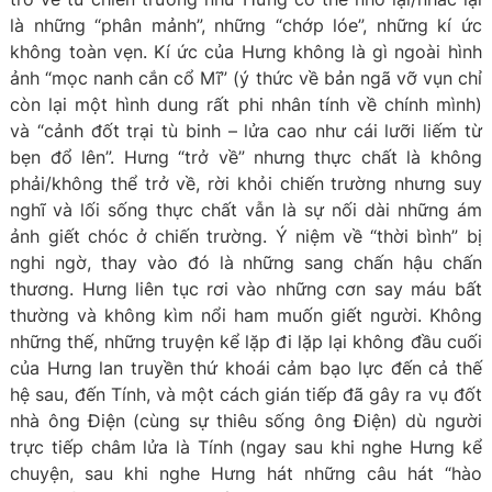
là những “phân mảnh”, những “chớp lóe”, những kí ức
không toàn vẹn. Kí ức của Hưng không là gì ngoài hình
ảnh “mọc nanh cắn cổ Mĩ” (ý thức về bản ngã vỡ vụn chỉ
còn lại một hình dung rất phi nhân tính về chính mình)
và “cảnh đốt trại tù binh – lửa cao như cái lưỡi liếm từ
bẹn đổ lên”. Hưng “trở về” nhưng thực chất là không
phải/không thể trở về, rời khỏi chiến trường nhưng suy
nghĩ và lối sống thực chất vẫn là sự nối dài những ám
ảnh giết chóc ở chiến trường. Ý niệm về “thời bình” bị
nghi ngờ, thay vào đó là những sang chấn hậu chấn
thương. Hưng liên tục rơi vào những cơn say máu bất
thường và không kìm nổi ham muốn giết người. Không
những thế, những truyện kể lặp đi lặp lại không đầu cuối
của Hưng lan truyền thứ khoái cảm bạo lực đến cả thế
hệ sau, đến Tính, và một cách gián tiếp đã gây ra vụ đốt
nhà ông Điện (cùng sự thiêu sống ông Điện) dù người
trực tiếp châm lửa là Tính (ngay sau khi nghe Hưng kể
chuyện, sau khi nghe Hưng hát những câu hát “hào