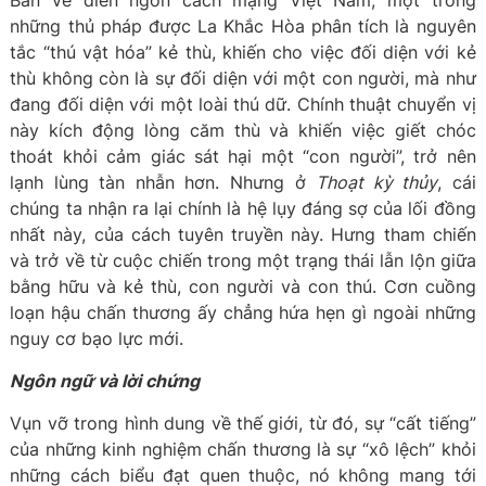
Bàn về diễn ngôn cách mạng Việt Nam, một trong
những thủ pháp được La Khắc Hòa phân tích là nguyên
tắc “thú vật hóa” kẻ thù, khiến cho việc đối diện với kẻ
thù không còn là sự đối diện với một con người, mà như
đang đối diện với một loài thú dữ. Chính thuật chuyển vị
này kích động lòng căm thù và khiến việc giết chóc
thoát khỏi cảm giác sát hại một “con người”, trở nên
lạnh lùng tàn nhẫn hơn. Nhưng ở
Thoạt kỳ thủy
, cái
chúng ta nhận ra lại chính là hệ lụy đáng sợ của lối đồng
nhất này, của cách tuyên truyền này. Hưng tham chiến
và trở về từ cuộc chiến trong một trạng thái lẫn lộn giữa
bằng hữu và kẻ thù, con người và con thú. Cơn cuồng
loạn hậu chấn thương ấy chẳng hứa hẹn gì ngoài những
nguy cơ bạo lực mới.
Ngôn ngữ và lời chứng
Vụn vỡ trong hình dung về thế giới, từ đó, sự “cất tiếng”
của những kinh nghiệm chấn thương là sự “xô lệch” khỏi
những cách biểu đạt quen thuộc, nó không mang tới