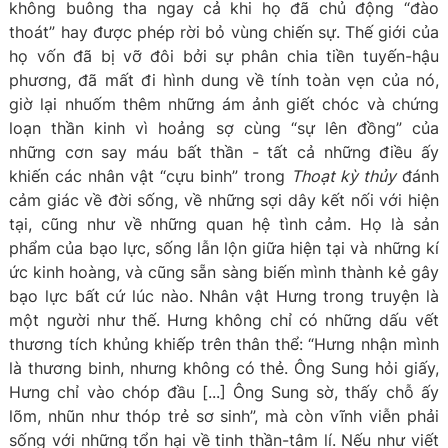
không buông tha ngay cả khi họ đã chủ động “đào
thoát” hay được phép rời bỏ vùng chiến sự. Thế giới của
họ vốn đã bị vỡ đôi bởi sự phân chia tiền tuyến-hậu
phương, đã mất đi hình dung về tính toàn vẹn của nó,
giờ lại nhuốm thêm những ám ảnh giết chóc và chứng
loạn thần kinh vì hoảng sợ cùng “sự lên đồng” của
những cơn say máu bất thần - tất cả những điều ấy
khiến các nhân vật “cựu binh” trong
Thoạt kỳ thủy
đánh
cảm giác về đời sống, về những sợi dây kết nối với hiện
tại, cũng như về những quan hệ tình cảm. Họ là sản
phẩm của bạo lực, sống lẫn lộn giữa hiện tại và những kí
ức kinh hoàng, và cũng sẵn sàng biến mình thành kẻ gây
bạo lực bất cứ lúc nào. Nhân vật Hưng trong truyện là
một người như thế. Hưng không chỉ có những dấu vết
thương tích khủng khiếp trên thân thể: “Hưng nhận mình
là thương binh, nhưng không có thẻ. Ông Sung hỏi giấy,
Hưng chỉ vào chóp đầu [...] Ông Sung sờ, thấy chỗ ấy
lõm, nhũn như thóp trẻ sơ sinh”, mà còn vĩnh viễn phải
sống với những tổn hại về tinh thần-tâm lí. Nếu như viết