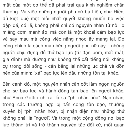
mắt của một cơ thể đã phải trải qua kinh nghiệm chấn
thương. Và việc những người phụ nữ bà Liên, như Hiền,
dù kiệt quệ mệt mỏi nhất quyết không muốn bỏ việc
đập đá, có lẽ, không phải chỉ có nguyên nhân từ nỗi lo
miếng cơm manh áo, mà còn là một khoái cảm bạo lực
và say máu mà công việc nặng nhọc ấy mang lại. Đó
cũng chính là cách mà những người phụ nữ này - những
người chịu đựng đủ thứ bạo lực (từ đạn bom, mất mát,
gia đình) mà dường như không thể cất tiếng nói kháng
cự trong đời sống - cân bằng lại những ức chế và dồn
nén của mình: “xả” bạo lực lên đầu những tồn tại khác.
Bên cạnh đó, một nguyên nhân căn cốt làm ngọn nguồn
cho sự bạo lực và hành động tàn bạo lên người khác,
như Anna Gotlib chỉ ra, là sự “phi nhân hóa”. Nạn nhân,
trong các trường hợp bị tấn công tàn bạo, thường
xuyên bị “phi nhân hóa”, bị nhận diện như những thứ
không phải là “người”. Và trong một cộng đồng nơi bạo
lực thống trị và trở thành nguyên tắc đối xử, mối quan