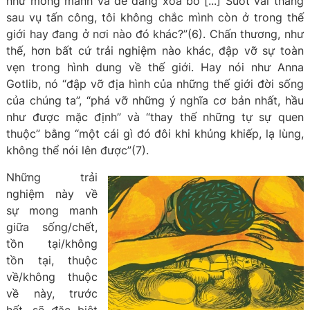
như mong manh và dễ dàng xóa bỏ [...] Suốt vài tháng
sau vụ tấn công, tôi không chắc mình còn ở trong thế
giới hay đang ở nơi nào đó khác?”(6). Chấn thương, như
thế, hơn bất cứ trải nghiệm nào khác, đập vỡ sự toàn
vẹn trong hình dung về thế giới. Hay nói như Anna
Gotlib, nó “đập vỡ địa hình của những thế giới đời sống
của chúng ta”, “phá vỡ những ý nghĩa cơ bản nhất, hầu
như được mặc định” và “thay thế những tự sự quen
thuộc” bằng “một cái gì đó đôi khi khủng khiếp, lạ lùng,
không thể nói lên được”(7).
Những trải
nghiệm này về
sự mong manh
giữa sống/chết,
tồn tại/không
tồn tại, thuộc
về/không thuộc
về này, trước