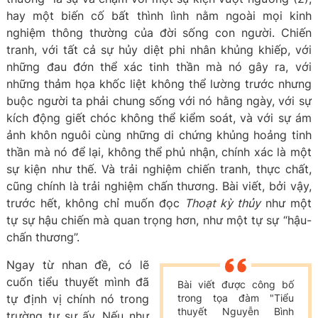
hay một biến cố bất thình lình nằm ngoài mọi kinh
nghiệm thông thường của đời sống con người. Chiến
tranh, với tất cả sự hủy diệt phi nhân khủng khiếp, với
những đau đớn thể xác tinh thần mà nó gây ra, với
những thảm họa khốc liệt không thể lường trước nhưng
buộc người ta phải chung sống với nó hằng ngày, với sự
kích động giết chóc không thể kiểm soát, và với sự ám
ảnh khôn nguôi cùng những di chứng khủng hoảng tinh
thần mà nó để lại, không thể phủ nhận, chính xác là một
sự kiện như thế. Và trải nghiệm chiến tranh, thực chất,
cũng chính là trải nghiệm chấn thương. Bài viết, bởi vậy,
trước hết, không chỉ muốn đọc
Thoạt kỳ thủy
như một
tự sự hậu chiến mà quan trọng hơn, như một tự sự “hậu-
chấn thương”.
Ngay từ nhan đề, có lẽ
cuốn tiểu thuyết mình đã
Bài viết được công bố
tự định vị chính nó trong
trong tọa đàm "Tiểu
thuyết Nguyễn Bình
trường tự sự ấy. Nếu như