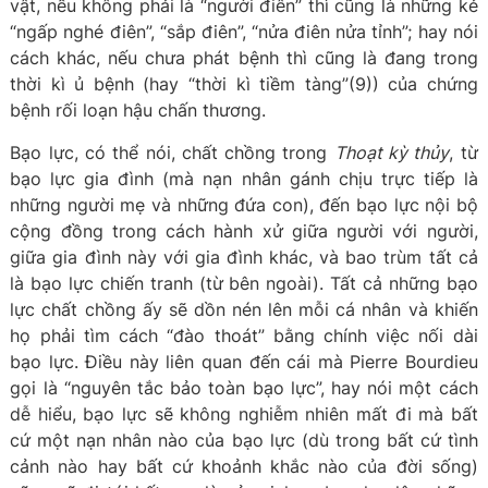
vật, nếu không phải là “người điên” thì cũng là những kẻ
“ngấp nghé điên”, “sắp điên”, “nửa điên nửa tỉnh”; hay nói
cách khác, nếu chưa phát bệnh thì cũng là đang trong
thời kì ủ bệnh (hay “thời kì tiềm tàng”(9)) của chứng
bệnh rối loạn hậu chấn thương.
Bạo lực, có thể nói, chất chồng trong
Thoạt kỳ thủy
, từ
bạo lực gia đình (mà nạn nhân gánh chịu trực tiếp là
những người mẹ và những đứa con), đến bạo lực nội bộ
cộng đồng trong cách hành xử giữa người với người,
giữa gia đình này với gia đình khác, và bao trùm tất cả
là bạo lực chiến tranh (từ bên ngoài). Tất cả những bạo
lực chất chồng ấy sẽ dồn nén lên mỗi cá nhân và khiến
họ phải tìm cách “đào thoát” bằng chính việc nối dài
bạo lực. Điều này liên quan đến cái mà Pierre Bourdieu
gọi là “nguyên tắc bảo toàn bạo lực”, hay nói một cách
dễ hiểu, bạo lực sẽ không nghiễm nhiên mất đi mà bất
cứ một nạn nhân nào của bạo lực (dù trong bất cứ tình
cảnh nào hay bất cứ khoảnh khắc nào của đời sống)