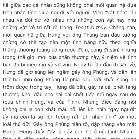
hệ giữa các cá nhân cũng không phải mối quan hệ dựa
trên nhân tính giữa người với người. Việc “vật hóa” lẫn
nhau và đối xử với nhau như những con vật hay như
những vật vô tri rất rõ trong
Thoạt kì thủy
. Chẳng hạn,
mối quan hệ giữa Hưng với ông Phùng ban đầu tưởng
chừng có thể tạo nên một tình bằng hữu theo nghĩa
thông thường (cùng uống rượu đêm, cùng đi săn) nhưng
trong thế giới mới của chấn thương này, ý niệm về tình
bạn đã bị méo mó và vỡ vụn. Ngay từ lần đầu đi săn về,
Hưng đã giơ súng lên ngắm gáy ông Phùng. Và đến lần
thứ hai nhìn ông Phùng từ phía sau, với khẩu súng ăn
trộm được trong tay, Hưng đã bắn, gây ra cái chết tang
thương khởi đầu cho hai cái chết tiếp nối ngay sau đó
(của chính Hưng, và của Tính). Nhưng điều đáng nói
không chỉ là cơn khát máu nổi lên khi nhìn “gáy người”
ấy mà còn là sự liên tưởng rất “phi nhân tính” tới một
loài thú dữ: “Gáy ông Phùng hiện rõ, đập thẳng vào mắt
Hưng. Hưng thấy đấy là gáy con hổ ở núi Linh Nham”.