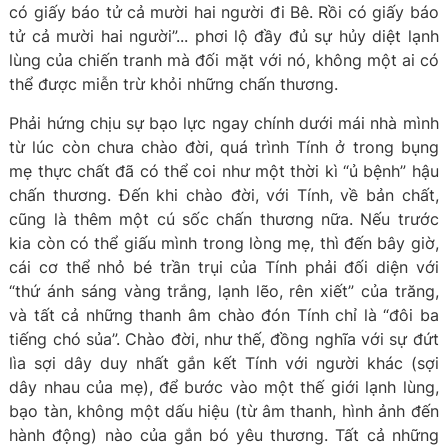
có giấy báo tử cả mười hai người đi Bê. Rồi có giấy báo
tử cả mười hai người”... phơi lộ đầy đủ sự hủy diệt lạnh
lùng của chiến tranh mà đối mặt với nó, không một ai có
thể được miễn trừ khỏi những chấn thương.
Phải hứng chịu sự bạo lực ngay chính dưới mái nhà mình
từ lúc còn chưa chào đời, quá trình Tính ở trong bụng
mẹ thực chất đã có thể coi như một thời kì “ủ bệnh” hậu
chấn thương. Đến khi chào đời, với Tính, về bản chất,
cũng là thêm một cú sốc chấn thương nữa. Nếu trước
kia còn có thể giấu mình trong lòng mẹ, thì đến bây giờ,
cái cơ thể nhỏ bé trần trụi của Tính phải đối diện với
“thứ ánh sáng vàng trắng, lạnh lẽo, rên xiết” của trăng,
và tất cả những thanh âm chào đón Tính chỉ là “đôi ba
tiếng chó sủa”. Chào đời, như thế, đồng nghĩa với sự đứt
lìa sợi dây duy nhất gắn kết Tính với người khác (sợi
dây nhau của mẹ), để bước vào một thế giới lạnh lùng,
bạo tàn, không một dấu hiệu (từ âm thanh, hình ảnh đến
hành động) nào của gắn bó yêu thương. Tất cả những