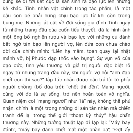
cũng sẽ đi tới kết cục là sản sinh ra bạo lực lên những
kẻ khác. Tính, nhân vật chính trong tác phẩm, là một
cậu con bé phải hứng chịu bạo lực từ khi còn trong
bụng mẹ. Những lát cắt về đời sống gia đình Tính ngay
từ những trang đầu của cuốn tiểu thuyết, đã là hình ảnh
một ông bố nghiện rượu và bạo lực với những cú đánh
bất ngờ tàn bạo lên người vợ, lên đứa con chưa chào
đời của chính mình: “Liên hạ mâm, toan quay lại nhặt
mảnh vỡ, bị Phước đạp thốc vào bụng”. Sự vụn vỡ của
đạo đức, tình yêu thương và giá trị người đặc biệt rõ
ngay từ những trang đầu này, khi người vợ hỏi “anh đạp
chết con thì sao?”, lập tức nhận được câu trả lời từ phía
người chồng (bố đứa trẻ): “chết thì đền”. Mạng người,
cùng với đó là sự sống, trở nên hoàn toàn vô nghĩa.
Quan niệm coi “mạng người” như “lá” này, không thể phủ
nhận, chính là một trong những di sản tàn nhẫn mà chiến
tranh để lại trong thế giới “thoạt kỳ thủy” hậu chấn
thương này. Những tưởng thuật lặp đi lặp lại: “Máy bay
đánh”, “máy bay đánh chết mất một phần ba”, “Đợt ấy