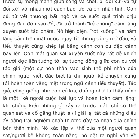
trước sự mong manh giữa sống và chết, bị đối xử (và tự
đối xử) với nhau một cách bạo lực và phi nhân tính. Con
cú, từ vết thương bất ngờ và cả suốt quá trình chịu
đựng đau đớn sau đó, đã trở thành “kẻ chứng” câm lặng
xuyên suốt tác phẩm. Nó hiện diện, “rớt xuống” và nằm
lặng câm trên mặt nước ngay từ những dòng mở đầu, và
tiểu thuyết cũng khép lại bằng cảnh con cú đập cánh
bay lên. Con mắt quan sát xuyên suốt này rất dễ khiến
người đọc liên tưởng tới sự tương đồng giữa con cú với
tác giả (một sự hóa thân vào sinh thể phi nhân của
chính người viết, đặc biệt là khi người kể chuyện xưng
tôi hoàn toàn vắng mặt trong ngữ cảnh tiểu thuyết). Tác
giả, cũng giống như con cú kia, dường như tự thấy mình
là một “kẻ ngoài cuộc bất lực và hoàn toàn câm lặng”
khi chứng kiến những gì xảy ra trước mắt, chỉ có thể
quan sát và cố gắng thuật lại/lí giải lại tất cả những điều
ấy bằng trải nghiệm chấn thương đầy cá nhân của chính
bản thân mình. Nó xác lập vị thế của một người quan
sát/người kể không toàn năng, nó đặt ra nghi vấn về