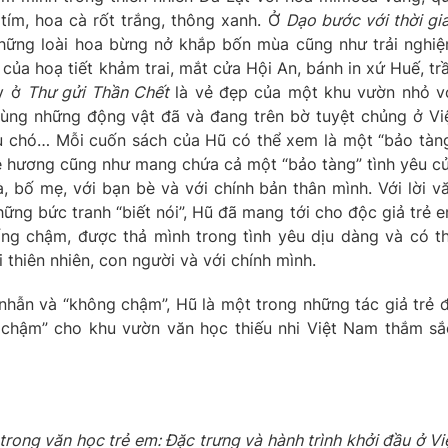
tím, hoa cà rốt trắng, thông xanh. Ở
Dạo bước với thời gi
ững loài hoa bừng nở khắp bốn mùa cũng như trải nghi
của hoạ tiết khảm trai, mắt cửa Hội An, bánh in xứ Huế, tr
ay ở
Thư gửi Thần Chết
là vẻ đẹp của một khu vườn nhỏ v
cùng những động vật đã và đang trên bờ tuyệt chủng ở Vi
u chó… Mỗi cuốn sách của Hũ có thể xem là một “bảo tàn
uê hương cũng như mang chứa cả một “bảo tàng” tình yêu c
à, bố mẹ, với bạn bè và với chính bản thân mình. Với lời v
ững bức tranh “biết nói”, Hũ đã mang tới cho độc giả trẻ 
ng chậm, được thả mình trong tình yêu dịu dàng và có t
i thiên nhiên, con người và với chính mình.
 nhẫn và “không chậm”, Hũ là một trong những tác giả trẻ 
 chậm” cho khu vườn văn học thiếu nhi Việt Nam thắm sắ
trong văn học trẻ em: Đặc trưng và hành trình khởi đầu ở Vi