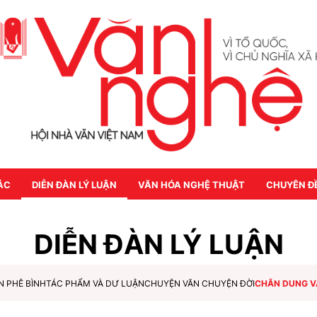
ÁC
DIỄN ĐÀN LÝ LUẬN
VĂN HÓA NGHỆ THUẬT
CHUYÊN Đ
DIỄN ĐÀN LÝ LUẬN
N PHÊ BÌNH
TÁC PHẨM VÀ DƯ LUẬN
CHUYỆN VĂN CHUYỆN ĐỜI
CHÂN DUNG V