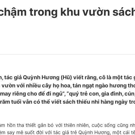
 chậm trong khu vườn sác
 tác giả Quỳnh Hương (Hũ) viết rằng, cô là một tác 
u vườn với nhiều cây họ hoa, tán ngạt ngào hương th
ay riêng cho để đi ngủ”, “quý trẻ con, gia đình, cún
răm tuổi vẫn có thể viết sách thiếu nhi hàng ngày t
 hồn tha thiết gắn bó với thiên nhiên, cuộc sống cũng n
iềm say mê suốt đời với tác giả trẻ Quỳnh Hương, một cái t