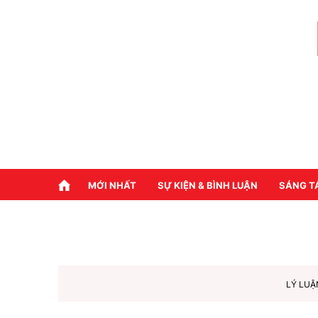
MỚI NHẤT
SỰ KIỆN & BÌNH LUẬN
SÁNG T
LÝ LUẬ