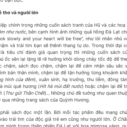
 thơ và người lớn
iệp chính trong những cuốn sách tranh của Hũ và các hoạ 
m như nước
, bên cạnh hình ảnh những quả hồng Đà Lạt ch
 slowly and your heart will be free”, như lời nhắn nhủ v
ậm và trái tim bạn sẽ thênh thang tự do. Trong thời đại c
 là tiêu chí đánh giá quan trọng thì những cuốn sách c
ú ốc sên lại lặng lẽ rẽ hướng khỏi dòng chảy tốc độ để th
c chậm, sách đọc chậm, chậm lại để cảm nhận sâu sắc 
hính bản thân mình, chậm lại để tận hưởng từng khoảnh kh
g hình của đêm
), xuân sinh, hạ trưởng, thu liễm, đông tà
 hà mùi quê hương (
Hít hà mùi đất nước
) hoặc chậm lại để t
t (
Thư gửi Thần Chết
)... Những chủ đề tưởng như quen thu
gờ qua những trang sách của Quỳnh Hương.
phải sách đọc một lần. Bởi mỗi tác phẩm đều mang ch
ào trái tim của độc giả trẻ em cũng như người lớn. Ở
Chầ
ắm mình trong thiên nhiên Đà Lạt với hoa mimosa vàng, q