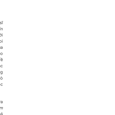
sĩ
ín
ới
oi
ủa
eo
về
ắc
ng
rò
ộc
ứa
m
uả