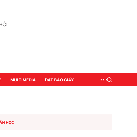
Ề
MULTIMEDIA
ĐẶT BÁO GIẤY
ĂN HỌC