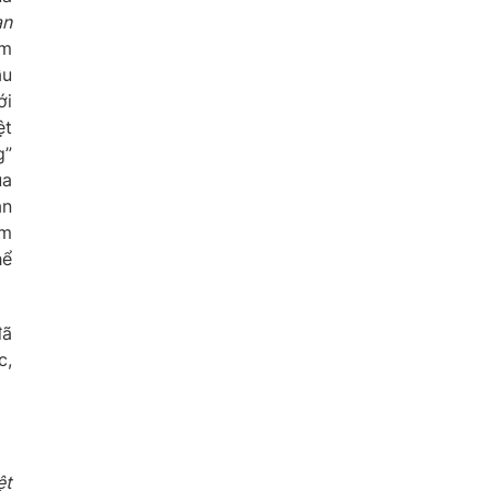
an
ệm
ầu
ới
ệt
g”
ủa
ăn
em
hể
đã
c,
ệt