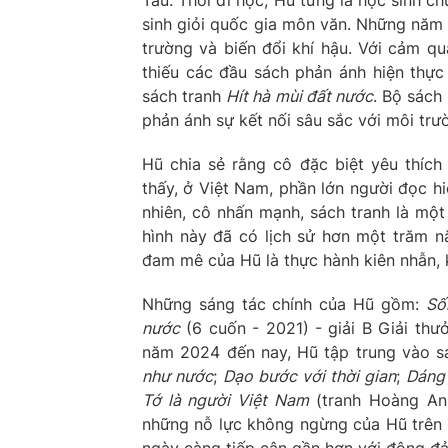
sinh giỏi quốc gia môn văn. Những năm 
trường và biến đổi khí hậu. Với cảm q
thiếu các đầu sách phản ánh hiện thực
sách tranh
Hít hà mùi đất nước
. Bộ sách
phản ánh sự kết nối sâu sắc với môi trườ
Hũ chia sẻ rằng cô đặc biệt yêu thích
thấy, ở Việt Nam, phần lớn người đọc hi
nhiên, cô nhấn mạnh, sách tranh là một 
hình này đã có lịch sử hơn một trăm n
đam mê của Hũ là thực hành kiên nhẫn, ki
Những sáng tác chính của Hũ gồm:
Số
nước
(6 cuốn - 2021) - giải B Giải thư
năm 2024 đến nay, Hũ tập trung vào s
như nước
;
Dạo bước với thời gian
;
Dáng
Tớ là người Việt Nam
(tranh Hoàng An
những nỗ lực không ngừng của Hũ trên h
ngày càng tiếp cận gần hơn với đông đ