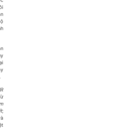
ôi
ẫn
bộ
nh
ận
uy
ại
ậy
.
ất
Từ
ậm
t
;
và
ệt