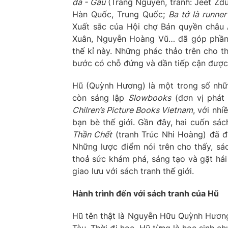
dã - Gấu
(Trang Nguyễn, tranh: Jeet Zdũ
Hàn Quốc, Trung Quốc;
Ba tớ là runner
Xuất sắc của Hội chợ Bản quyền châu 
Xuân, Nguyễn Hoàng Vũ… đã góp phần 
thế kỉ này. Những phác thảo trên cho th
bước có chỗ đứng và dần tiếp cận được 
Hũ (Quỳnh Hương) là một trong số nhữn
còn sáng lập
Slowbooks
(đơn vị phát 
Chilren’s Picture Books Vietnam
, với nhi
bạn bè thế giới. Gần đây, hai cuốn sá
Thần Chết
(tranh Trúc Nhi Hoàng) đã 
Những lược điểm nói trên cho thấy, sác
thoả sức khám phá, sáng tạo và gặt hái
giao lưu với sách tranh thế giới.
Hành trình đến với sách tranh của Hũ
Hũ tên thật là Nguyễn Hữu Quỳnh Hương,
Tàu. Thời đi học, Hũ từng là học sinh c