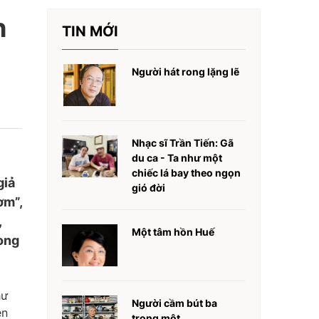
h
TIN MỚI
Người hát rong lặng lẽ
Nhạc sĩ Trần Tiến: Gã
du ca - Ta như một
chiếc lá bay theo ngọn
giả
gió đời
ơm”,
,
Một tâm hồn Huế
rong
hư
Người cầm bút ba
ên
trong một