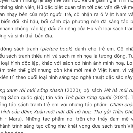
tháng sinh viên, Hũ đặc biệt quan tâm tới các vấn đề về m
uan nhạy bén của một người trẻ, cô nhận ra ở Việt Nam v
 biến đổi khí hậu, bối cảnh địa phương nên đã sáng tác 
 nhanh chóng xác lập dấu ấn riêng của Hũ với loại sách tra
ng và sinh thái bản địa.
 dòng sách tranh (
picture book
) dành cho trẻ em. Cô nh
ểu sách tranh thiếu nhi và sách minh họa là tương đồng. T
loại hình độc lập, khác với sách có hình ảnh minh hoạ. Lo
ăm trên thế giới nhưng còn khá mới mẻ ở Việt Nam, vì v
ên trì theo đuổi loại hình sáng tạo nghệ thuật đặc sắc này
ng xanh rồi mới sống nhanh
(2020); bộ sách
Hít hà mùi đ
ởng Sách quốc gia); tản văn
Thở giữa rừng người
(2021). 
áng tác sách tranh trẻ em với những tác phẩm:
Chầm ch
 hình của đêm
;
Xuân mời mặt đất nở hoa
;
Thư gửi Thần Chế
h - Maru). Những tác phẩm nói trên cho thấy đam mê 
ành trình sáng tạo cũng như khát vọng đưa sách tranh Vi
ảo bạn đọc.