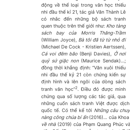
động về thể loại trong văn học thiếu
nhi đầu thế kỉ 21, tác giả Văn Thành Lê
có nhắc đến những bộ sách tranh
quen thuộc trên thế giới như:
Kho tàng
sách bay của Morris Thăng-Trầm
(William Joyce),
Bà tôi đã từ từ nhỏ đi
(Michael De Cock - Kristien Aertssen),
Cá voi đêm bão
(Benji Davies),
Ở nơi
quỷ sứ giặc non
(Maurice Sendak)…;
đồng thời khẳng định: “Văn xuôi thiếu
nhi đầu thế kỷ 21 còn chứng kiến sự
định hình và lên ngôi của dòng sách
2
tranh văn học”
. Điều đó được minh
chứng qua số lượng các tác giả, qua
những cuốn sách tranh Việt được dịch
quốc tế. Có thể kể tới
Những câu chuyệ
nàng công chúa bí ẩn
(2016)… của Khoa 
về nhà
(2019) của Phạm Quang Phúc và