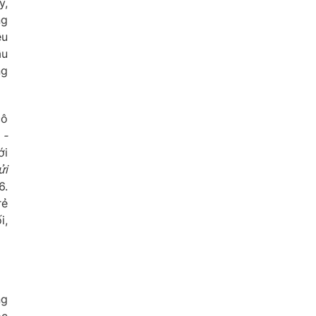
ỳ,
ng
ều
ầu
ng
cô
 -
ới
ửi
6.
rẻ
i,
ng
ọc