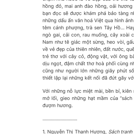
hồng đỏ, mai anh đào hồng, oải hương 
bạn đọc sẽ được khám phá bảo tàng nh
những dấu ấn văn hoá Việt qua hình ảnh 
têm cánh phượng, trà sen Tây Hồ… H
ngò gai, cải con, rau muống, cây xoài 
Nam như tê giác một sừng, heo vòi, gấ
về vẻ đẹp của thiên nhiên, đất nước, q
trẻ thơ với cây cỏ, động vật, với ông b
dịu ngọt, đậm chất thơ hoà phối cùng nh
cũng như người lớn những giây phút số
thiết lập lại những kết nối đã đứt gãy vớ
Với những nỗ lực miệt mài, bền bỉ, kiên
mở lối, gieo những hạt mầm của “sách
đượm hương.
.............................
1. Nguyễn Thị Thanh Hương,
Sách tranh 