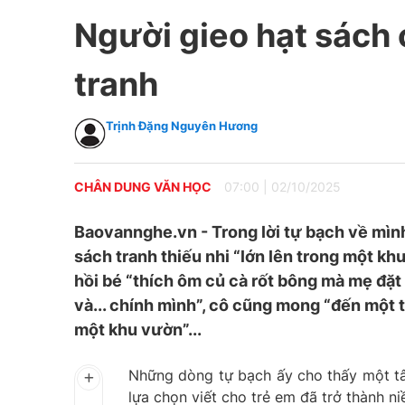
Người gieo hạt sách
tranh
Trịnh Đặng Nguyên Hương
CHÂN DUNG VĂN HỌC
07:00
|
02/10/2025
Baovannghe.vn - Trong lời tự bạch về mình,
sách tranh thiếu nhi “lớn lên trong một kh
hồi bé “thích ôm củ cà rốt bông mà mẹ đặt m
và... chính mình”, cô cũng mong “đến một t
một khu vườn”...
Những dòng tự bạch ấy cho thấy một tâm
lựa chọn viết cho trẻ em đã trở thành n