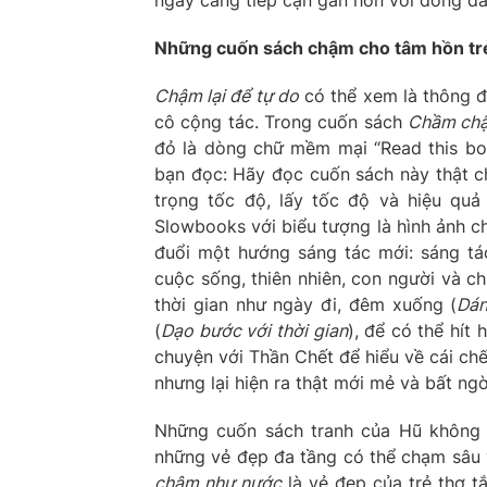
Những cuốn sách chậm cho tâm hồn trẻ
Chậm lại để tự do
có thể xem là thông đ
cô cộng tác. Trong cuốn sách
Chầm chậ
đỏ là dòng chữ mềm mại “Read this book
bạn đọc: Hãy đọc cuốn sách này thật ch
trọng tốc độ, lấy tốc độ và hiệu quả
Slowbooks với biểu tượng là hình ảnh ch
đuổi một hướng sáng tác mới: sáng tá
cuộc sống, thiên nhiên, con người và c
thời gian như ngày đi, đêm xuống (
Dán
(
Dạo bước với thời gian
), để có thể hít
chuyện với Thần Chết để hiểu về cái chế
nhưng lại hiện ra thật mới mẻ và bất n
Những cuốn sách tranh của Hũ không 
những vẻ đẹp đa tầng có thể chạm sâu v
chậm như nước
là vẻ đẹp của trẻ thơ t