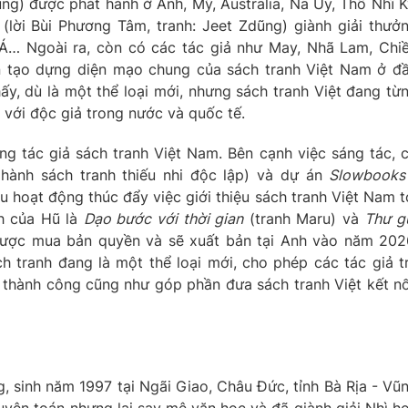
ng) được phát hành ở Anh, Mỹ, Australia, Na Uy, Thổ Nhĩ K
(lời Bùi Phương Tâm, tranh: Jeet Zdũng) giành giải thưở
Á… Ngoài ra, còn có các tác giả như May, Nhã Lam, Chi
tạo dựng diện mạo chung của sách tranh Việt Nam ở đ
ấy, dù là một thể loại mới, nhưng sách tranh Việt đang từ
với độc giả trong nước và quốc tế.
g tác giả sách tranh Việt Nam. Bên cạnh việc sáng tác, 
hành sách tranh thiếu nhi độc lập) và dự án
Slowbooks
ều hoạt động thúc đẩy việc giới thiệu sách tranh Việt Nam t
ch của Hũ là
Dạo bước với thời gian
(tranh Maru) và
Thư g
được mua bản quyền và sẽ xuất bản tại Anh vào năm 202
h tranh đang là một thể loại mới, cho phép các tác giả t
 thành công cũng như góp phần đưa sách tranh Việt kết nố
 sinh năm 1997 tại Ngãi Giao, Châu Đức, tỉnh Bà Rịa - Vũ
huyên toán nhưng lại say mê văn học và đã giành giải Nhì h