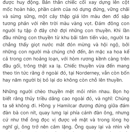
được huy động. Bản thân chiếc cối xay dựng lên cột
mốc hoàn hảo, phần cánh của nó dựng đứng, vững chãi
và sừng sững, một cây thập giá lớn màu đen đổ sập
tương phản với nền trời màu vàng vọt. Đám đông con
người tụ tập ở đây chờ đợi những con thuyền. Khi lần
đầu những con thuyền từ khu bãi tắm tiến vào, người ta
chẳng thấy giọt nước mắt đón mừng và hội ngộ, bởi
những con người mà chúng chở đến, ăn mặc xa hoa kể
cả trong cơn hoảng loạn, với hòm rương kềnh càng trên
đầu gối, trông thật xa lạ. Chiếc thuyền vừa đến mang
theo tin tức rằng ở ngoài đó, tại Norderney, vẫn còn bốn
hay năm người bị bỏ lại do không còn chỗ lên thuyền.
Những người chèo thuyền mệt mỏi nhìn nhau. Bọn họ
biết rằng thủy triều dâng cao ngoài đó, và nghĩ: Chúng
ta sẽ không đi. Hồng y Hamilcar đương đứng giữa đám
đàn bà con nít, quay lưng lại phía cánh đàn ông, nhưng
cứ như thể ông đọc vị được vẻ mặt và trong lòng họ
nghĩ gì, ông trở nên câm lặng. Ông quay lại và nhìn về