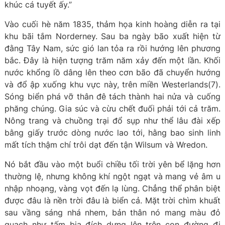
khúc cá tuyết ấy.”
Vào cuối hè năm 1835, thảm họa kinh hoàng diễn ra tại
khu bãi tắm Norderney. Sau ba ngày bão xuất hiện từ
đằng Tây Nam, sức gió lan tỏa ra rồi hướng lên phương
bắc. Đây là hiện tượng trăm năm xảy đến một lần. Khối
nước khổng lồ dâng lên theo cơn bão đã chuyển hướng
và đổ ập xuống khu vực này, trên miền Westerlands(7).
Sóng biển phá vỡ thân đê tách thành hai nửa và cuống
phăng chúng. Gia súc và cừu chết đuối phải tới cả trăm.
Nông trang và chuồng trại đổ sụp như thể lâu đài xếp
bằng giấy trước dòng nước lao tới, hằng bao sinh linh
mất tích thậm chí trôi dạt đến tận Wilsum và Wredon.
Nó bắt đầu vào một buổi chiều tối trời yên bể lặng hơn
thường lệ, nhưng không khí ngột ngạt và mang vẻ âm u
nhập nhoạng, vàng vọt đến lạ lùng. Chẳng thể phân biệt
được đâu là nền trời đâu là biển cả. Mặt trời chìm khuất
sau vầng sáng nhá nhem, bản thân nó mang màu đỏ
quạch như tấm bia đích dựng lên trên con đường đi