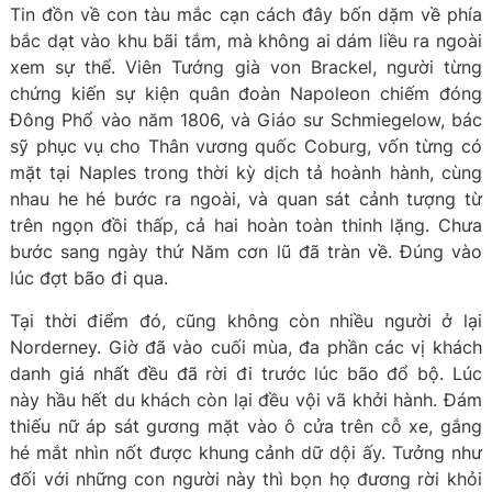
Tin đồn về con tàu mắc cạn cách đây bốn dặm về phía
bắc dạt vào khu bãi tắm, mà không ai dám liều ra ngoài
xem sự thể. Viên Tướng già von Brackel, người từng
chứng kiến sự kiện quân đoàn Napoleon chiếm đóng
Đông Phổ vào năm 1806, và Giáo sư Schmiegelow, bác
sỹ phục vụ cho Thân vương quốc Coburg, vốn từng có
mặt tại Naples trong thời kỳ dịch tả hoành hành, cùng
nhau he hé bước ra ngoài, và quan sát cảnh tượng từ
trên ngọn đồi thấp, cả hai hoàn toàn thinh lặng. Chưa
bước sang ngày thứ Năm cơn lũ đã tràn về. Đúng vào
lúc đợt bão đi qua.
Tại thời điểm đó, cũng không còn nhiều người ở lại
Norderney. Giờ đã vào cuối mùa, đa phần các vị khách
danh giá nhất đều đã rời đi trước lúc bão đổ bộ. Lúc
này hầu hết du khách còn lại đều vội vã khởi hành. Đám
thiếu nữ áp sát gương mặt vào ô cửa trên cỗ xe, gắng
hé mắt nhìn nốt được khung cảnh dữ dội ấy. Tưởng như
đối với những con người này thì bọn họ đương rời khỏi