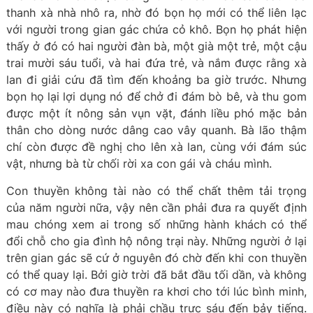
thanh xà nhà nhô ra, nhờ đó bọn họ mới có thể liên lạc
với người trong gian gác chứa cỏ khô. Bọn họ phát hiện
thấy ở đó có hai người đàn bà, một già một trẻ, một cậu
trai mười sáu tuổi, và hai đứa trẻ, và nắm được rằng xà
lan đi giải cứu đã tìm đến khoảng ba giờ trước. Nhưng
bọn họ lại lợi dụng nó để chở đi đám bò bê, và thu gom
được một ít nông sản vụn vặt, đánh liều phó mặc bản
thân cho dòng nước dâng cao vây quanh. Bà lão thậm
chí còn được đề nghị cho lên xà lan, cùng với đám súc
vật, nhưng bà từ chối rời xa con gái và cháu mình.
Con thuyền không tài nào có thể chất thêm tải trọng
của năm người nữa, vậy nên cần phải đưa ra quyết định
mau chóng xem ai trong số những hành khách có thể
đổi chỗ cho gia đình hộ nông trại này. Những người ở lại
trên gian gác sẽ cứ ở nguyên đó chờ đến khi con thuyền
có thể quay lại. Bởi giờ trời đã bắt đầu tối dần, và không
có cơ may nào đưa thuyền ra khơi cho tới lúc bình minh,
điều này có nghĩa là phải chầu trực sáu đến bảy tiếng.