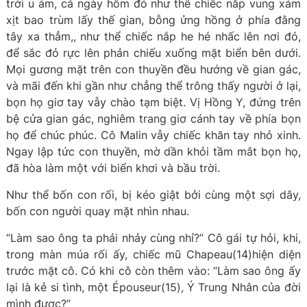
trời u ám, cả ngày hôm đó như thể chiếc nắp vung xám
xịt bao trùm lấy thế gian, bỗng ửng hồng ở phía đằng
tây xa thẳm,, như thể chiếc nắp he hé nhấc lên nơi đó,
để sắc đỏ rực lên phản chiếu xuống mặt biển bên dưới.
Mọi gương mặt trên con thuyền đều hướng về gian gác,
và mãi đến khi gần như chẳng thể trông thấy người ở lại,
bọn họ giơ tay vẫy chào tạm biệt. Vị Hồng Y, đứng trên
bệ cửa gian gác, nghiêm trang giơ cánh tay về phía bọn
họ để chúc phúc. Cô Malin vẫy chiếc khăn tay nhỏ xinh.
Ngay lập tức con thuyền, mờ dần khỏi tầm mắt bọn họ,
đã hòa làm một với biển khơi và bầu trời.
Như thể bốn con rối, bị kéo giật bởi cùng một sợi dây,
bốn con người quay mặt nhìn nhau.
“Làm sao ông ta phải nhảy cùng nhỉ?” Cô gái tự hỏi, khi,
trong màn múa rối ấy, chiếc mũ Chapeau(14)hiện diện
trước mặt cô. Có khi cô còn thêm vào: “Làm sao ông ấy
lại là kẻ si tình, một Épouseur(15)
,
Ý Trung Nhân của đời
mình được?”