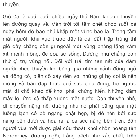
thuyền.
Giờ đã là cuối buổi chiều ngày thứ Năm khicon thuyền
lên đường quay về. Màn trời tối tăm chết chóc suốt cả
ngày hôm đó bao phủ khắp một vùng bao la. Trong tầm
mắt người, khu vực trước đây là dải đất trập trùng thì
giờ đây chẳng còn gì ngoài một vùng phẳng lặng xám
xịt mênh mông, đe dọa sự sống. Dường như chẳng còn
thứ gì trụ vững nổi. Đối với trái tim tan nát của đám
người chèo thuyền khi băng qua những cánh đồng ngô
và đồng cỏ, biến cố xảy đến với những gì họ coi là nền
móng và bàn đạp thực quá sức chịu đựng, họ ngước
mắt đi chỗ khác để khỏi phải chứng kiến. Những đám
mây lơ lửng xà thấp xuống mặt nước. Con thuyền nhỏ,
di chuyển nặng nề, dường như nó phải băng qua một
luồng lạch có bề ngang chật hẹp, bị đè nén bởi sức
nặng bên dưới và hóa ra là cả sức nặng bên trên. Bốn
người vừa mới được giải cứu thoát khỏi chốn hoang tàn
Norderney, đương ngồi, trắng bệch như xác chết, trên