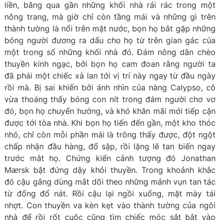
liền, băng qua gần những khối nhà rải rác trong một
nông trang, mà giờ chỉ còn tầng mái và những gì trên
thành tường là nổi trên mặt nước, bọn họ bắt gặp những
bóng người đương ra dấu cho họ từ trên gian gác của
một trong số những khối nhà đó. Đám nông dân chèo
thuyền kinh ngạc, bởi bọn họ cam đoan rằng người ta
đã phái một chiếc xà lan tới vị trí này ngay từ đầu ngày
rồi mà. Bị sai khiến bởi ánh nhìn của nàng Calypso, cô
vừa thoáng thấy bóng con nít trong đám người chơ vơ
đó, bọn họ chuyển hướng, và khó khăn mãi mới tiếp cận
được tới tòa nhà. Khi bọn họ tiến đến gần, một kho thóc
nhỏ, chỉ còn mỗi phần mái là trông thấy được, đột ngột
chấp nhận đầu hàng, đổ sập, rồi lặng lẽ tan biến ngay
trước mắt họ. Chứng kiến cảnh tượng đó Jonathan
Mᴂrsk bật đứng dậy khỏi thuyền. Trong khoảnh khắc
đó cậu gắng dùng mắt dõi theo những mảnh vụn tan tác
từ đống đổ nát. Rồi cậu lại ngồi xuống, mặt mày tái
nhợt. Con thuyền va kèn kẹt vào thành tường của ngôi
nhà để rồi rốt cuộc cũng tìm chiếc móc sắt bắt vào