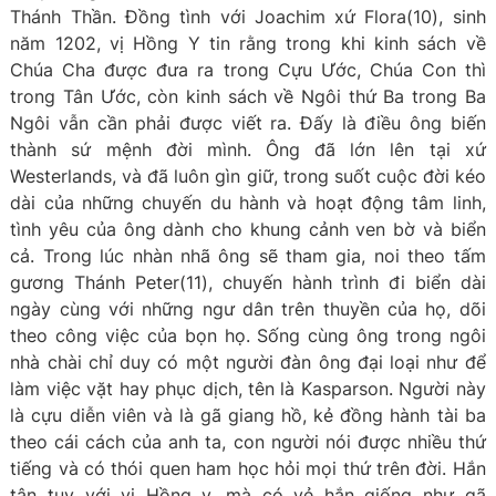
Thánh Thần. Đồng tình với Joachim xứ Flora(10), sinh
năm 1202, vị Hồng Y tin rằng trong khi kinh sách về
Chúa Cha được đưa ra trong Cựu Ước, Chúa Con thì
trong Tân Ước, còn kinh sách về Ngôi thứ Ba trong Ba
Ngôi vẫn cần phải được viết ra. Đấy là điều ông biến
thành sứ mệnh đời mình. Ông đã lớn lên tại xứ
Westerlands, và đã luôn gìn giữ, trong suốt cuộc đời kéo
dài của những chuyến du hành và hoạt động tâm linh,
tình yêu của ông dành cho khung cảnh ven bờ và biển
cả. Trong lúc nhàn nhã ông sẽ tham gia, noi theo tấm
gương Thánh Peter(11), chuyến hành trình đi biển dài
ngày cùng với những ngư dân trên thuyền của họ, dõi
theo công việc của bọn họ. Sống cùng ông trong ngôi
nhà chài chỉ duy có một người đàn ông đại loại như để
làm việc vặt hay phục dịch, tên là Kasparson. Người này
là cựu diễn viên và là gã giang hồ, kẻ đồng hành tài ba
theo cái cách của anh ta, con người nói được nhiều thứ
tiếng và có thói quen ham học hỏi mọi thứ trên đời. Hắn
tận tụy với vị Hồng y, mà có vẻ hắn giống như gã