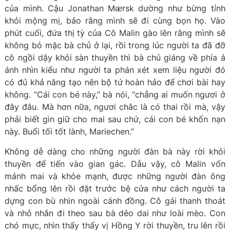
của mình. Cậu Jonathan Mᴂrsk dường như bừng tỉnh
khỏi mộng mị, bảo rằng mình sẽ đi cùng bọn họ. Vào
phút cuối, đứa thị tỳ của Cô Malin gào lên rằng mình sẽ
không bỏ mặc bà chủ ở lại, rồi trong lúc người ta đã đỡ
cô ngồi dậy khỏi sàn thuyền thì bà chủ giáng về phía ả
ánh nhìn kiểu như người ta phán xét xem liệu người đó
có đủ khả năng tạo nên bộ tứ hoàn hảo để chơi bài hay
không. “Cái con bé này,” bà nói, “chẳng ai muốn ngươi ở
đây đâu. Mà hơn nữa, ngươi chắc là có thai rồi mà, vậy
phải biết gìn giữ cho mai sau chứ, cái con bé khốn nạn
này. Buổi tối tốt lành, Mariechen.”
Không dễ dàng cho những người đàn bà này rời khỏi
thuyền để tiến vào gian gác. Dẫu vậy, cô Malin vốn
mảnh mai và khỏe mạnh, được những người đàn ông
nhấc bổng lên rồi đặt trước bệ cửa như cách người ta
dựng con bù nhìn ngoài cánh đồng. Cô gái thanh thoát
và nhỏ nhắn đi theo sau bà dẻo dai như loài mèo. Con
chó mực, nhìn thấy thấy vị Hồng Y rời thuyền, tru lên rồi