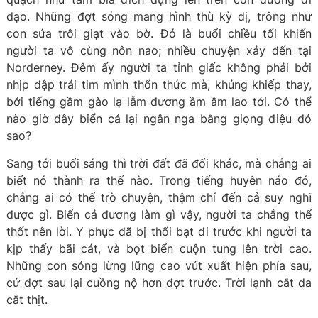
dạo. Những đợt sóng mang hình thù kỳ dị, trông như
con sứa trôi giạt vào bờ. Đó là buổi chiều tối khiến
người ta vô cùng nôn nao; nhiều chuyện xảy đến tại
Norderney. Đêm ấy người ta tỉnh giấc không phải bởi
nhịp đập trái tim mình thổn thức mà, khủng khiếp thay,
bởi tiếng gầm gào lạ lẫm đương ầm ầm lao tới. Có thể
nào giờ đây biển cả lại ngân nga bằng giọng điệu đó
sao?
Sang tới buổi sáng thì trời đất đã đổi khác, mà chẳng ai
biết nó thành ra thế nào. Trong tiếng huyên náo đó,
chẳng ai có thể trò chuyện, thậm chí đến cả suy nghĩ
được gì. Biển cả đương làm gì vậy, người ta chẳng thể
thốt nên lời. Y phục đã bị thổi bạt đi trước khi người ta
kịp thấy bãi cát, và bọt biển cuộn tung lên trời cao.
Những con sóng lừng lững cao vút xuất hiện phía sau,
cứ đợt sau lại cuồng nộ hơn đợt trước. Trời lạnh cắt da
cắt thịt.