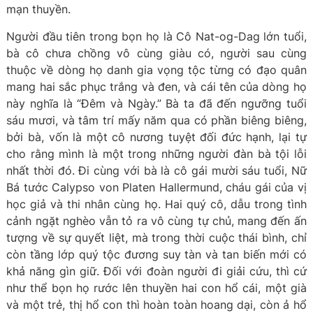
mạn thuyền.
Người đầu tiên trong bọn họ là Cô Nat-og-Dag lớn tuổi,
bà cô chưa chồng vô cùng giàu có, người sau cùng
thuộc về dòng họ danh gia vọng tộc từng có đạo quân
mang hai sắc phục trắng và đen, và cái tên của dòng họ
này nghĩa là “Đêm và Ngày.” Bà ta đã đến ngưỡng tuổi
sáu mươi, và tâm trí mấy năm qua có phần biêng biêng,
bởi bà, vốn là một cô nương tuyệt đối đức hạnh, lại tự
cho rằng mình là một trong những người đàn bà tội lỗi
nhất thời đó. Đi cùng với bà là cô gái mười sáu tuổi, Nữ
Bá tước Calypso von Platen Hallermund, cháu gái của vị
học giả và thi nhân cùng họ. Hai quý cô, dẫu trong tình
cảnh ngặt nghèo vẫn tỏ ra vô cùng tự chủ, mang đến ấn
tượng về sự quyết liệt, mà trong thời cuộc thái bình, chỉ
còn tầng lớp quý tộc đương suy tàn và tan biến mới có
khả năng gìn giữ. Đối với đoàn người đi giải cứu, thì cứ
như thể bọn họ rước lên thuyền hai con hổ cái, một già
và một trẻ, thị hổ con thì hoàn toàn hoang dại, còn ả hổ