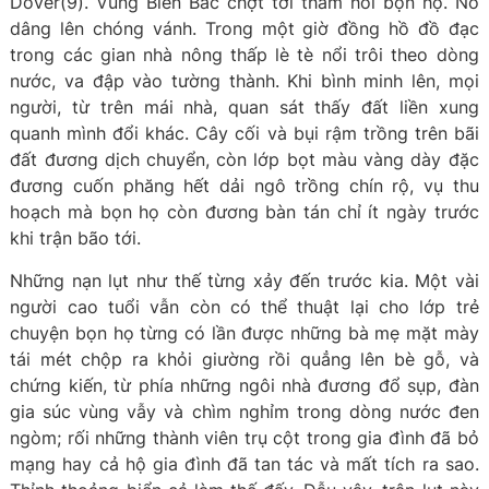
Dover(9). Vùng Biển Bắc chợt tới thăm hỏi bọn họ. Nó
dâng lên chóng vánh. Trong một giờ đồng hồ đồ đạc
trong các gian nhà nông thấp lè tè nổi trôi theo dòng
nước, va đập vào tường thành. Khi bình minh lên, mọi
người, từ trên mái nhà, quan sát thấy đất liền xung
quanh mình đổi khác. Cây cối và bụi rậm trồng trên bãi
đất đương dịch chuyển, còn lớp bọt màu vàng dày đặc
đương cuốn phăng hết dải ngô trồng chín rộ, vụ thu
hoạch mà bọn họ còn đương bàn tán chỉ ít ngày trước
khi trận bão tới.
Những nạn lụt như thế từng xảy đến trước kia. Một vài
người cao tuổi vẫn còn có thể thuật lại cho lớp trẻ
chuyện bọn họ từng có lần được những bà mẹ mặt mày
tái mét chộp ra khỏi giường rồi quẳng lên bè gỗ, và
chứng kiến, từ phía những ngôi nhà đương đổ sụp, đàn
gia súc vùng vẫy và chìm nghỉm trong dòng nước đen
ngòm; rối những thành viên trụ cột trong gia đình đã bỏ
mạng hay cả hộ gia đình đã tan tác và mất tích ra sao.