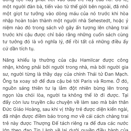
một người đàn bà, tiến vào từ thế giới bên ngoài, đã nhỏ
một giọt tư tưởng vào dòng máu của nó trước khi hòa
nhập hoàn toàn thành một người nhà Sehestedt, hoặc ý
niệm nào đó trong sách vở gây ấn tượng lên chàng trai
trước khi cậu được chỉ bảo rằng những cuốn sách cùng
tư tưởng đó là vô nghĩa lý, để rồi tất cả những điều ấy
cứ dần tích tụ.
Năng khiếu lạ thường của cậu Hamilcar được công
nhận, không phải bởi người trong nhà, mà bởi người gia
sư, người từng là thầy dạy của chính Thái tử Đan Mạch.
Ông ta xoay sở để đưa cậu bé tới Paris và Rome. Ở đó,
nguồn sáng thiên tư lạ lẫm đột nhiên bừng lên trong
ngọn lửa chói lòa, người ta không thể lờ đi được. Tại
đấy còn lưu truyền câu chuyện về làm sao mà bản thân
Đức Giáo Hoàng, sau khi vị thầy trẻ được diện kiến ngài,
đã nhận được điềm báo trong mơ về cái cách chàng trai
trẻ này được Thượng Đế tách riêng ra để đưa các nước
lớn theo đạo Tin Lành về lại dưới quyền điều hành của