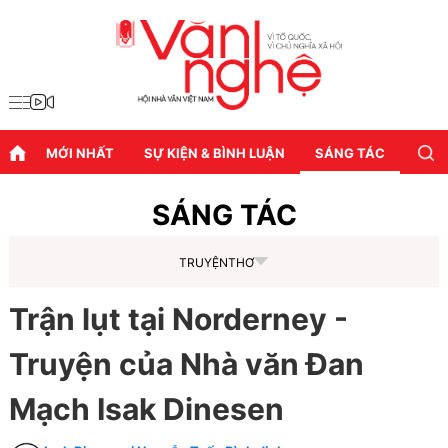
MỚI NHẤT
SỰ KIỆN & BÌNH LUẬN
SÁNG TÁC
DIỄN
SÁNG TÁC
TRUYỆN
THƠ
Trận lụt tại Norderney -
Truyện của Nhà văn Đan
Mạch Isak Dinesen