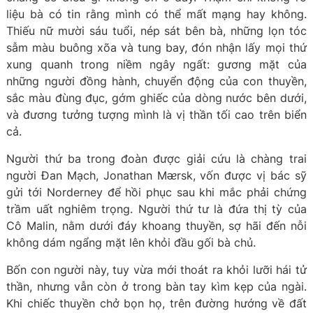
liệu bà có tin rằng mình có thể mất mạng hay không.
Thiếu nữ mười sáu tuổi, nép sát bên bà, những lọn tóc
sẫm màu buông xõa và tung bay, đón nhận lấy mọi thứ
xung quanh trong niềm ngây ngất: gương mặt của
những người đồng hành, chuyển động của con thuyền,
sắc màu đùng đục, gớm ghiếc của dòng nước bên dưới,
và đương tưởng tượng mình là vị thần tối cao trên biển
cả.
Người thứ ba trong đoàn được giải cứu là chàng trai
người Đan Mạch, Jonathan Mᴂrsk, vốn được vị bác sỹ
gửi tới Norderney để hồi phục sau khi mắc phải chứng
trầm uất nghiêm trọng. Người thứ tư là đứa thị tỳ của
Cô Malin, nằm dưới đáy khoang thuyền, sợ hãi đến nỗi
không dám ngẩng mặt lên khỏi đầu gối bà chủ.
Bốn con người này, tuy vừa mới thoát ra khỏi lưỡi hái tử
thần, nhưng vẫn còn ở trong bàn tay kìm kẹp của ngài.
Khi chiếc thuyền chở bọn họ, trên đường hướng về đất