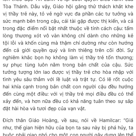
Tòa Thánh. Dẫu vậy, Giáo hội gắng thử thách khắt khe
vị thầy trẻ này, tỏ vẻ ngờ vực đa phần các tư tưởng và
sức mạnh bên trong cậu, cái tài gặp được thị kiến, và cả
trong đặc điểm nổi bật nhất thuộc về tính cách cậu: tấm
lòng thương xót vô vàn không chỉ dành cho những kẻ
tội lỗi và khốn cùng mà thậm chí dường như còn hướng
đến cả giới quyền quý và linh thiêng trên cõi đời. Sự
nghiêm khắc bọn họ không làm vị thầy trẻ tổn thương;
sự phục tùng luôn nằm trong bản chất của cậu. Sức
tưởng tượng lớn lao được vị thầy trẻ cho hòa nhập với
tình yêu sâu thẳm với lề luật và trật tự. Có lẽ rốt cuộc
hai khía cạnh trong bản chất con người cậu đều hướng
đến cùng một điều: với vị thầy trẻ mọi điều đều có thể
xảy đến, và hơn nữa đều có khả năng tuân theo sự sắp
đặt hài hòa và tươi đẹp của vạn vật.
Đích thân Giáo Hoàng, về sau, nói về Hamilcar: “Giả
như, thế gian hiện hữu của bọn ta sau này bị phá hủy, ta
buộc phải giao phó cho một con người gây dựng lên thế