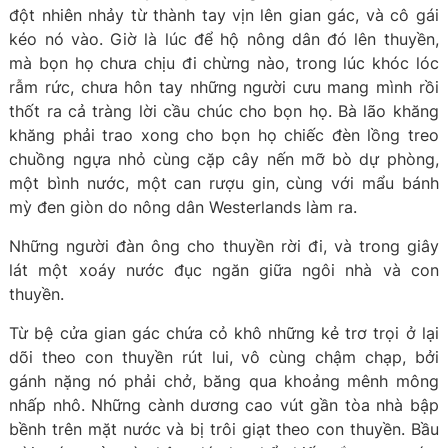
đột nhiên nhảy từ thành tay vịn lên gian gác, và cô gái
kéo nó vào. Giờ là lúc để hộ nông dân đó lên thuyền,
mà bọn họ chưa chịu đi chừng nào, trong lúc khóc lóc
rẫm rức, chưa hôn tay những người cưu mang mình rồi
thốt ra cả tràng lời cầu chúc cho bọn họ. Bà lão khăng
khăng phải trao xong cho bọn họ chiếc đèn lồng treo
chuồng ngựa nhỏ cùng cặp cây nến mỡ bò dự phòng,
một bình nước, một can rượu gin, cùng với mẩu bánh
mỳ đen giòn do nông dân Westerlands làm ra.
Những người đàn ông cho thuyền rời đi, và trong giây
lát một xoáy nước đục ngăn giữa ngôi nhà và con
thuyền.
Từ bệ cửa gian gác chứa cỏ khô những kẻ trơ trọi ở lại
dõi theo con thuyền rút lui, vô cùng chậm chạp, bởi
gánh nặng nó phải chở, băng qua khoảng mênh mông
nhấp nhô. Những cành dương cao vút gần tòa nhà bập
bềnh trên mặt nước và bị trôi giạt theo con thuyền. Bầu