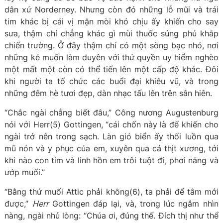
dân xứ Norderney. Nhưng còn đó những lỗ mũi và trái
tim khác bị cái vị mặn mòi khó chịu ấy khiến cho say
sưa, thậm chí chẳng khác gì mùi thuốc súng phủ khắp
chiến trường. Ở đây thậm chí có một sòng bạc nhỏ, nơi
những kẻ muốn làm duyên với thứ quyền uy hiểm nghèo
một mất một còn có thể tiến lên một cấp độ khác. Đôi
khi người ta tổ chức các buổi đại khiêu vũ, và trong
những đêm hè tươi đẹp, dàn nhạc tấu lên trên sân hiên.
“Chắc ngài chẳng biết đâu,” Công nương Augustenburg
nói với Herr(5) Gottingen, “cái chốn này là để khiến cho
ngài trở nên trong sạch. Làn gió biển ấy thổi luồn qua
mũ nón và y phục của em, xuyên qua cả thịt xương, tới
khi nào con tim và linh hồn em trôi tuột đi, phơi nắng và
ướp muối.”
“Bằng thứ muối Attic phải không(6), ta phải để tâm mới
được,”
Herr
Gottingen đáp lại, và, trong lúc ngắm nhìn
nàng, ngài nhủ lòng: “Chúa ơi, đúng thế. Đích thị như thể