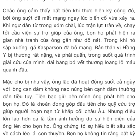
Chắc ông cảm thấy bất tiện khi thực hiện kỳ công đó,
bởi ông suýt đã mất mạng ngay lúc biến cố vừa xảy ra.
Khi ngư dân từ trong xóm chài, lúc trận lụt tràn về, chạy
tới cầu viện sự trợ giúp của ông, bọn họ phát hiện ra
gian nhà tranh của ông gần như đổ nát. Trong khi nó
sập xuống, gã Kasparson đã bỏ mạng. Bản thân vị Hồng
Y bị thương rất nặng, và phải quấn, trong suốt quá trình
giải cứu của mình, dải băng bó vết thương loang lổ máu
quanh đầu.
Mặc cho bị như vậy, ông lão đã hoạt động suốt cả ngày
với lòng can đảm không nao núng bên cạnh đám thường
dân tiều tụy. Tiền bạc giữ bên mình ông phát hết cho
bọn họ. Đó là khoản đóng góp đầu tiên cho quỹ cứu trợ
giúp người hoạn nạn từ khắp cõi châu Âu. Nhưng điều
lớn lao hơn cả là tầm ảnh hưởng do sự hiện diện của
ông lên cho bọn họ. Ông chứng tỏ sự hiểu biết sâu sắc
về cách lèo lái con thuyền. Bọn họ không tin rằng bất kỳ