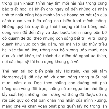
trong gian khách thính hay tìm mối hài hòa trong cung
bậc triết học, đã khiến cho ngay cả đến những cá nhân
tinh tế nhất cũng hòa mình vào vẻ hoang sơ bất tận của
cảnh quan ven biển cũng như biển khơi mênh mông.
Những quý bà quý ông thời thượng rời bỏ bóng mát
công viên để đến đây và dạo bước trên những bến bờ
cô quạnh để dõi theo những con sóng bất trị. Vị trí xung
quanh khu vực con tàu đắm, nơi mà vào lúc thủy triều
hạ, xác tàu nổi lên, trông như bộ xương ướp muối, đen
đúa và khô khốc, trở thành địa điểm dã ngoại ưa thích,
nơi các họa sỹ tài hoa dựng khung giá vẽ.
Thế nên tại bờ biển phía tây Holstein, khu bãi tắm
Norderney(1) đã nảy nở và đơm bông trong suốt hai
mươi năm qua. Dọc theo những con đường cát phủ
băng qua vùng đồi trọc, những cỗ xe ngựa lớn nhỏ lộng
lẫy xuất hiện, những hòm rương và thùng đồ được dỡ ra,
rồi các quý cô đặt bàn chân nhỏ nhắn của mình xuống,
mạng che và khăn voan phất phơ quấn lấy họ trong làn