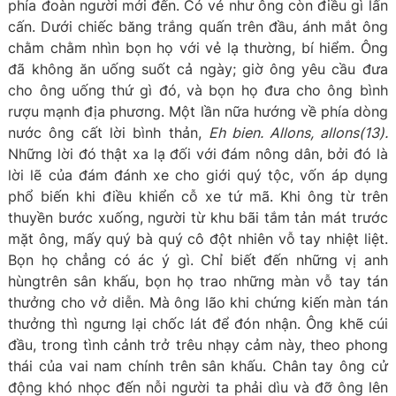
phía đoàn người mới đến. Có vẻ như ông còn điều gì lấn
cấn. Dưới chiếc băng trắng quấn trên đầu, ánh mắt ông
chằm chằm nhìn bọn họ với vẻ lạ thường, bí hiểm. Ông
đã không ăn uống suốt cả ngày; giờ ông yêu cầu đưa
cho ông uống thứ gì đó, và bọn họ đưa cho ông bình
rượu mạnh địa phương. Một lần nữa hướng về phía dòng
nước ông cất lời bình thản,
Eh bien. Allons, allons(13).
Những lời đó thật xa lạ đối với đám nông dân, bởi đó là
lời lẽ của đám đánh xe cho giới quý tộc, vốn áp dụng
phổ biến khi điều khiển cỗ xe tứ mã. Khi ông từ trên
thuyền bước xuống, người từ khu bãi tắm tản mát trước
mặt ông, mấy quý bà quý cô đột nhiên vỗ tay nhiệt liệt.
Bọn họ chẳng có ác ý gì. Chỉ biết đến những vị anh
hùngtrên sân khấu, bọn họ trao những màn vỗ tay tán
thưởng cho vở diễn. Mà ông lão khi chứng kiến màn tán
thưởng thì ngưng lại chốc lát để đón nhận. Ông khẽ cúi
đầu, trong tình cảnh trở trêu nhạy cảm này, theo phong
thái của vai nam chính trên sân khấu. Chân tay ông cử
động khó nhọc đến nỗi người ta phải dìu và đỡ ông lên