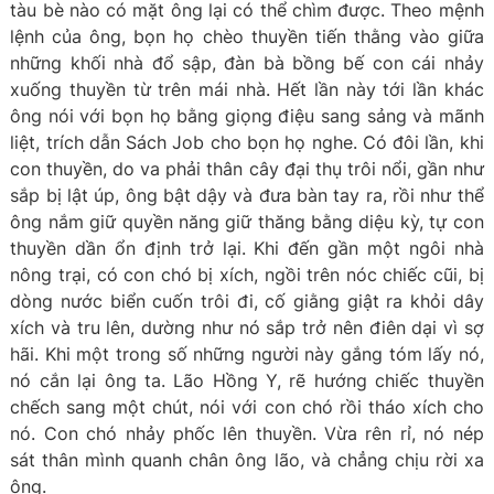
tàu bè nào có mặt ông lại có thể chìm được. Theo mệnh
lệnh của ông, bọn họ chèo thuyền tiến thằng vào giữa
những khối nhà đổ sập, đàn bà bồng bế con cái nhảy
xuống thuyền từ trên mái nhà. Hết lần này tới lần khác
ông nói với bọn họ bằng giọng điệu sang sảng và mãnh
liệt, trích dẫn Sách Job cho bọn họ nghe. Có đôi lần, khi
con thuyền, do va phải thân cây đại thụ trôi nổi, gần như
sắp bị lật úp, ông bật dậy và đưa bàn tay ra, rồi như thể
ông nắm giữ quyền năng giữ thăng bằng diệu kỳ, tự con
thuyền dần ổn định trở lại. Khi đến gần một ngôi nhà
nông trại, có con chó bị xích, ngồi trên nóc chiếc cũi, bị
dòng nước biển cuốn trôi đi, cố giằng giật ra khỏi dây
xích và tru lên, dường như nó sắp trở nên điên dại vì sợ
hãi. Khi một trong số những người này gắng tóm lấy nó,
nó cắn lại ông ta. Lão Hồng Y, rẽ hướng chiếc thuyền
chếch sang một chút, nói với con chó rồi tháo xích cho
nó. Con chó nhảy phốc lên thuyền. Vừa rên rỉ, nó nép
sát thân mình quanh chân ông lão, và chẳng chịu rời xa
ông.