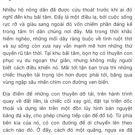
Nhiều hộ nông dân đã được cứu thoát trước khi ai đó
nghĩ đến khu bãi tắm. Đấy là một điều lạ, bởi cuộc sống
rực rỡ và giàu sang ngoài đó vốn chiếm phần đáng kể
trong tâm trí dân chúng nơi đây. Mà trong thời khắc
hiểm nghèo, những mối dây ràng buộc về tình ruột thịt
và sự sống còn xưa nay vẫn mạnh mẽ hơn những thứ
quyến rũ tân thời. Tại khu bãi tắm, bọn họ có thuyền con
phục vụ du ngoạn thư giãn, nhưng không mấy người
biết cách điều khiển nó. Mãi tới tận ban trưa thì những
chiếc thuyền tải trọng lớn hơn được phái tới, băng qua
vùng ngập sâu nhấn chìm con đường ven biển.
Địa điểm để những con thuyền dỡ tải, trên hành trình
quay về đất liền, là chiếc cối xay gió, đặt tại triền dốc
thoải và dựng lên trên một đồn lũy hình bán nguyệt
bằng đá xây, cho phép chúng tiếp cận để đổ bộ. Từ phía
bên kia của nó, có con đường để di chuyển lên theo
cách nào đó. Ở đấy, cách đó một quãng, ngựa xe đã