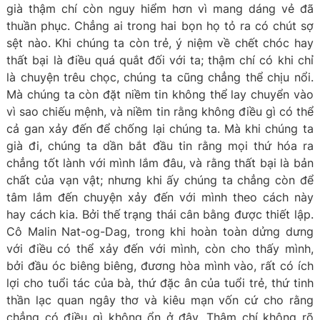
già thậm chí còn nguy hiểm hơn vì mang dáng vẻ đã
thuần phục. Chẳng ai trong hai bọn họ tỏ ra có chút sợ
sệt nào. Khi chúng ta còn trẻ, ý niệm về chết chóc hay
thất bại là điều quá quắt đối với ta; thậm chí có khi chỉ
là chuyện trêu chọc, chúng ta cũng chẳng thể chịu nổi.
Mà chúng ta còn đặt niềm tin không thể lay chuyển vào
vì sao chiếu mệnh, và niềm tin rằng không điều gì có thể
cả gan xảy đến để chống lại chúng ta. Mà khi chúng ta
già đi, chúng ta dần bắt đầu tin rằng mọi thứ hóa ra
chẳng tốt lành với mình lắm đâu, và rằng thất bại là bản
chất của vạn vật; nhưng khi ấy chúng ta chẳng còn để
tâm lắm đến chuyện xảy đến với mình theo cách này
hay cách kia. Bởi thế trạng thái cân bằng được thiết lập.
Cô Malin Nat-og-Dag, trong khi hoàn toàn dửng dưng
với điều có thể xảy đến với mình, còn cho thấy mình,
bởi đầu óc biêng biêng, đương hòa mình vào, rất có ích
lợi cho tuổi tác của bà, thứ đặc ân của tuổi trẻ, thứ tinh
thần lạc quan ngây thơ và kiêu mạn vốn cứ cho rằng
chẳng có điều gì không ổn ở đây. Thậm chí không rõ