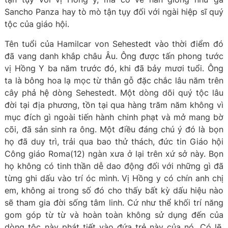
Sancho Panza hay tò mò tận tụy đối với ngài hiệp sĩ quý
tộc của giáo hội.
Tên tuổi của Hamilcar von Sehestedt vào thời điểm đó
đã vang danh khắp châu Âu. Ông được tấn phong tước
vị Hồng Y ba năm trước đó, khi đã bảy mươi tuổi. Ông
ta là bông hoa lạ mọc từ thân gỗ đặc chắc lâu năm trên
cây phả hệ dòng Sehestedt. Một dòng dõi quý tộc lâu
đời tại địa phương, tồn tại qua hàng trăm năm không vì
mục đích gì ngoài tiến hành chinh phạt và mở mang bờ
cõi, đã sản sinh ra ông. Một điều đáng chú ý đó là bọn
họ đã duy trì, trải qua bao thử thách, đức tin Giáo hội
Công giáo Roma(12) ngàn xưa ở lại trên xứ sở này. Bọn
họ không có tinh thần dễ dao động đối với những gì đã
từng ghi dấu vào trí óc mình. Vị Hồng y có chín anh chị
em, không ai trong số đó cho thấy bất kỳ dấu hiệu nào
sẽ tham gia đời sống tâm linh. Cứ như thể khối trí năng
gom góp từ từ và hoàn toàn không sử dụng đến của
dòng tộc này phát tiết vào đứa trẻ này của nó. Có lẽ,