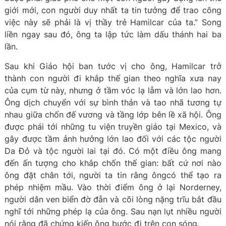
giới mới, con người duy nhất ta tin tưởng để trao công
việc này sẽ phải là vị thầy trẻ Hamilcar của ta.” Song
liền ngay sau đó, ông ta lập tức làm dấu thánh hai ba
lần.
Sau khi Giáo hội ban tước vị cho ông, Hamilcar trở
thành con người đi khắp thế gian theo nghĩa xưa nay
của cụm từ này, nhưng ở tầm vóc lạ lẫm và lớn lao hơn.
Ông dịch chuyển với sự bình thản và tao nhã tương tự
nhau giữa chốn đế vương và tầng lớp bên lề xã hội. Ông
được phái tới những tu viện truyền giáo tại Mexico, và
gây được tầm ảnh hưởng lớn lao đối với các tộc người
Da Đỏ và tộc người lai tại đó. Có một điều ông mang
đến ấn tượng cho khắp chốn thế gian: bất cứ nơi nào
ông đặt chân tới, người ta tin rằng ôngcó thể tạo ra
phép nhiệm mầu. Vào thời điểm ông ở lại Norderney,
người dân ven biển đờ đẫn và cõi lòng nặng trĩu bắt đầu
nghĩ tới những phép lạ của ông. Sau nạn lụt nhiều người
nói rằng đã chứng kiến ông bước đi trên con sóng.