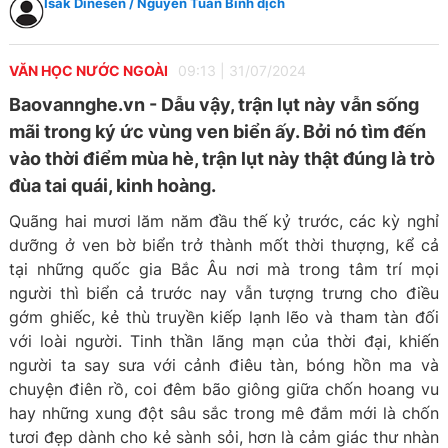
Isak Dinesen / Nguyễn Tuấn Bình dịch
VĂN HỌC NƯỚC NGOÀI
09:13
|
31/07/2024
Baovannghe.vn - Dẫu vậy, trận lụt này vẫn sống
mãi trong ký ức vùng ven biển ấy. Bởi nó tìm đến
vào thời điểm mùa hè, trận lụt này thật đúng là trò
đùa tai quái, kinh hoàng.
Quãng hai mươi lăm năm đầu thế kỷ trước, các kỳ nghỉ
dưỡng ở ven bờ biển trở thành mốt thời thượng, kể cả
tại những quốc gia Bắc Âu nơi mà trong tâm trí mọi
người thì biển cả trước nay vẫn tượng trưng cho điều
gớm ghiếc, kẻ thù truyền kiếp lạnh lẽo và tham tàn đối
với loài người. Tinh thần lãng mạn của thời đại, khiến
người ta say sưa với cảnh điêu tàn, bóng hồn ma và
chuyện điên rồ, coi đêm bão giông giữa chốn hoang vu
hay những xung đột sâu sắc trong mê đắm mới là chốn
tươi đẹp dành cho kẻ sành sỏi, hơn là cảm giác thư nhàn