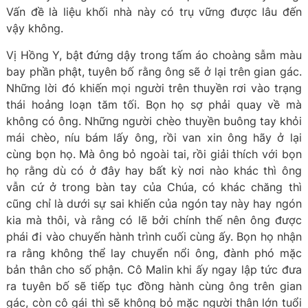
Vấn đề là liệu khối nhà này có trụ vững được lâu đến
vậy không.
Vị Hồng Y, bật đứng dậy trong tấm áo choàng sẫm màu
bay phần phật, tuyên bố rằng ông sẽ ở lại trên gian gác.
Những lời đó khiến mọi người trên thuyền rơi vào trạng
thái hoảng loạn tăm tối. Bọn họ sợ phải quay về mà
không có ông. Những người chèo thuyền buông tay khỏi
mái chèo, níu bám lấy ông, rồi van xin ông hãy ở lại
cùng bọn họ. Mà ông bỏ ngoài tai, rồi giải thích với bọn
họ rằng dù có ở đây hay bất kỳ nơi nào khác thì ông
vẫn cứ ở trong bàn tay của Chúa, có khác chăng thì
cũng chỉ là dưới sự sai khiến của ngón tay này hay ngón
kia mà thôi, và rằng có lẽ bởi chính thế nên ông được
phái đi vào chuyến hành trình cuối cùng ấy. Bọn họ nhận
ra rằng không thể lay chuyển nổi ông, đành phó mặc
bản thân cho số phận. Cô Malin khi ấy ngay lập tức đưa
ra tuyên bố sẽ tiếp tục đồng hành cùng ông trên gian
gác, còn cô gái thì sẽ không bỏ mặc người thân lớn tuổi