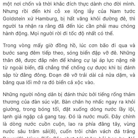
một nơi chốn và thời khắc đích thực dành cho đời mình.
Nhưng rồi đến khi cỗ xe lộng lẫy của Nam tước
Goldstein xứ Hamburg, bị hất văng khỏi đường đê, thì
người ta nhận ra rằng đã đến lúc cần phải mau chóng
hành động. Mọi người rời đi tốc độ nhất có thể.
Trong vòng mấy giờ đồng hồ, lúc cơn bão đi qua và
bước sang đêm tiếp theo, sóng biển đập vỡ đê. Những
thân đê, được đắp nên để kháng cự lại áp lực nặng nề
từ ngoài biển, đã chẳng thể chống cự được khi bị đánh
sập từ đằng đông. Đoạn đê vỡ trải dài cả nửa dặm, và
băng qua lối mở ra đó biển cả xộc vào.
Những người nông dân bị đánh thức bởi tiếng rống thảm
thương của đàn súc vật. Bàn chân họ nhấc ngay ra khỏi
giường, trong bóng tối, đặt xuống dòng nước lầy lội,
lạnh giá ngập cả gang tay. Đó là nước muối. Đây chính
là dòng nước cuồn cuộn, lao ra phía đằng tây, vùng
nước sâu trăm sải(8), cuốn trôi chân vách đá trắng