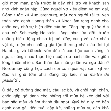
gió mơn man, phía trước là dãy nhà trọ và khách sạn
nhỏ xinh ngăn nắp. Cùng người vợ kiều diễm và em gái,
Công tước xứ Augustenburg, một con người tài trí vẹn
toàn bên cạnh Hoàng thân xứ Noer làm rạng danh cho
chốn này nhờ sự hiện diện của họ. Tầng lớp quý tộc địa
chủ xứ Schleswig-Holstein, lòng như lửa đốt trước
những biến động chính trị mới đây, cùng với các nhân
vật đại diện cho những gia tộc thương nhân lâu đời tại
Hamburg và Lübeck, vốn đều là các bậc cành vàng lá
ngọc, cùng nhau thực hiện cuộc du hành tiến vào giữa
lòng thiên nhiên. Bản thân đám nông dân và ngư dân ở
Norderney cũng học cách coi con quái vật xám xịt vô
đạo và ghê tởm phía đằng tây kiểu như
maître de
plaisir
(2)
.
Ở đây có đường dạo mát, câu lạc bộ, và chòi nghỉ chân,
chốn gặp gỡ dành cho những tối mùa hè kéo dài với
bao sắc màu và âm thanh dịu ngọt. Quý bà quý cô bên
cạnh con gái đến tuổi cập kê, những mùa vụ cằn khô