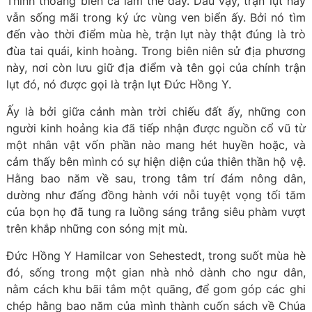
Thỉnh thoảng biển cả làm thế đấy. Dẫu vậy, trận lụt này
vẫn sống mãi trong ký ức vùng ven biển ấy. Bởi nó tìm
đến vào thời điểm mùa hè, trận lụt này thật đúng là trò
đùa tai quái, kinh hoàng. Trong biên niên sử địa phương
này, nơi còn lưu giữ địa điểm và tên gọi của chính trận
lụt đó, nó được gọi là trận lụt Đức Hồng Y.
Ấy là bởi giữa cảnh màn trời chiếu đất ấy, những con
người kinh hoảng kia đã tiếp nhận được nguồn cổ vũ từ
một nhân vật vốn phần nào mang hét huyền hoặc, và
cảm thấy bên mình có sự hiện diện của thiên thần hộ vệ.
Hằng bao năm về sau, trong tâm trí đám nông dân,
dường như đấng đồng hành với nỗi tuyệt vọng tối tăm
của bọn họ đã tung ra luồng sáng trắng siêu phàm vượt
trên khắp những con sóng mịt mù.
Đức Hồng Y Hamilcar von Sehestedt, trong suốt mùa hè
đó, sống trong một gian nhà nhỏ dành cho ngư dân,
nằm cách khu bãi tắm một quãng, để gom góp các ghi
chép hằng bao năm của mình thành cuốn sách về Chúa