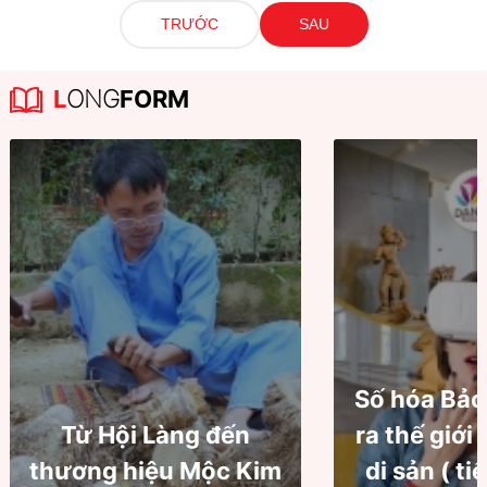
TRƯỚC
SAU
L
ONG
FORM
Số hóa Bảo
Từ Hội Làng đến
ra thế giới
thương hiệu Mộc Kim
di sản ( ti