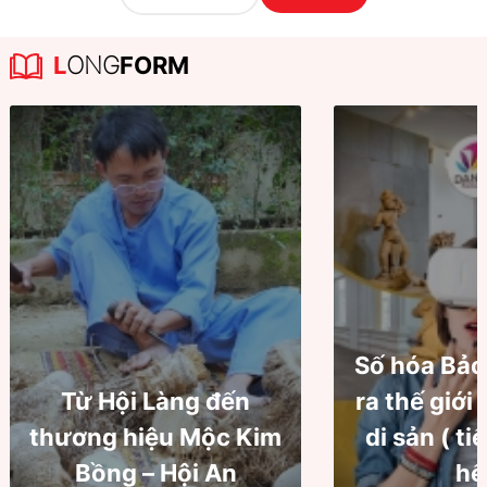
L
ONG
FORM
Số hóa Bảo
Từ Hội Làng đến
ra thế giới
thương hiệu Mộc Kim
di sản ( ti
Bồng – Hội An
hế