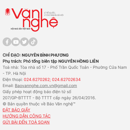
CHỈ ĐẠO:
NGUYỄN BÌNH PHƯƠNG
Phụ trách: Phó tổng biên tập
NGUYỄN HỒNG LIÊN
Toà nhà: Tòa nhà số 17 - Phố Trần Quốc Toản - Phường Cửa Nam
- TP. Hà Nội
Điện thoại:
024.6270262; 024.62702634
Email:
Baovannghe.com.vn@gmail.com
Giấy phép hoạt động báo điện tử số
207/GP-BTTTT - Bộ TTTT cấp ngày 26/04/2016.
© Bản quyền thuộc về Báo Văn nghệ™
ĐẶT BÁO GIẤY
HƯỚNG DẪN CÔNG TÁC
GỬI BÀI ĐẾN TOÀ SOẠN