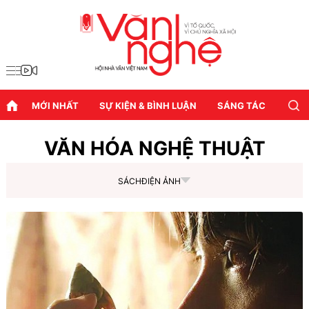
MỚI NHẤT
SỰ KIỆN & BÌNH LUẬN
SÁNG TÁC
DIỄN
VĂN HÓA NGHỆ THUẬT
SÁCH
ĐIỆN ẢNH