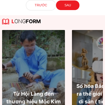
TRƯỚC
SAU
L
ONG
FORM
Số hóa Bảo
Từ Hội Làng đến
ra thế giới
thương hiệu Mộc Kim
di sản ( ti