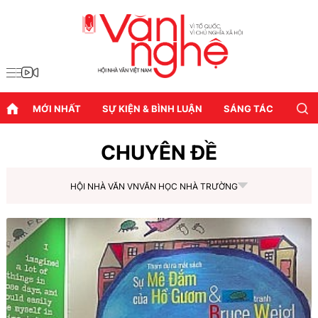
MỚI NHẤT
SỰ KIỆN & BÌNH LUẬN
SÁNG TÁC
DIỄN
CHUYÊN ĐỀ
HỘI NHÀ VĂN VN
VĂN HỌC NHÀ TRƯỜNG