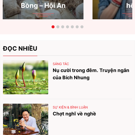
Bồng – Hội An
hế
ĐỌC NHIỀU
SÁNG TÁC
Nụ cười trong đêm. Truyện ngắn
của Bích Nhung
SỰ KIỆN & BÌNH LUẬN
Chợt nghĩ về nghề