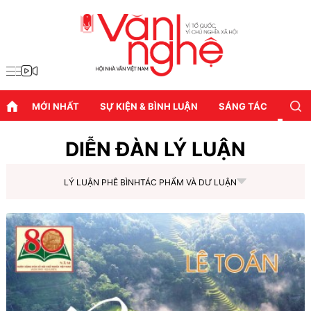
MỚI NHẤT
SỰ KIỆN & BÌNH LUẬN
SÁNG TÁC
DIỄN
DIỄN ĐÀN LÝ LUẬN
LÝ LUẬN PHÊ BÌNH
TÁC PHẨM VÀ DƯ LUẬN