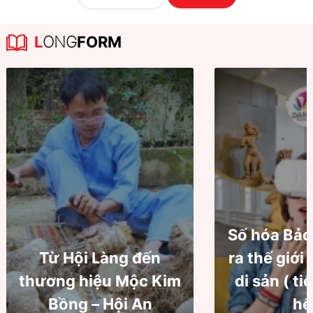
L
ONG
FORM
Số hóa Bảo
Từ Hội Làng đến
ra thế giới
thương hiệu Mộc Kim
di sản ( ti
Bồng – Hội An
hế