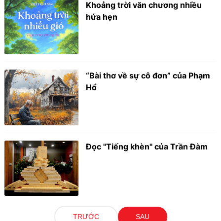
Khoảng trời văn chương nhiều
hứa hẹn
“Bài thơ về sự cô đơn” của Phạm
Hổ
Đọc "Tiếng khèn" của Trần Đàm
TRƯỚC
SAU