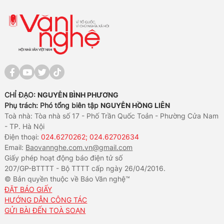
CHỈ ĐẠO:
NGUYỄN BÌNH PHƯƠNG
Phụ trách: Phó tổng biên tập
NGUYỄN HỒNG LIÊN
Toà nhà: Tòa nhà số 17 - Phố Trần Quốc Toản - Phường Cửa Nam
- TP. Hà Nội
Điện thoại:
024.6270262; 024.62702634
Email:
Baovannghe.com.vn@gmail.com
Giấy phép hoạt động báo điện tử số
207/GP-BTTTT - Bộ TTTT cấp ngày 26/04/2016.
© Bản quyền thuộc về Báo Văn nghệ™
ĐẶT BÁO GIẤY
HƯỚNG DẪN CÔNG TÁC
GỬI BÀI ĐẾN TOÀ SOẠN