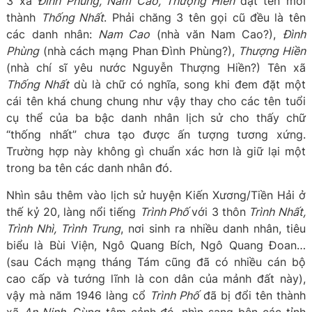
3 xã
Đình Phùng, Nam Cao, Thượng Hiền
đặt tên mới
thành
Thống Nhất
. Phải chăng 3 tên gọi cũ đều là tên
các danh nhân:
Nam Cao
(nhà văn Nam Cao?),
Đình
Phùng
(nhà cách mạng Phan Đình Phùng?),
Thượng Hiền
(nhà chí sĩ yêu nước Nguyễn Thượng Hiền?) Tên xã
Thống Nhất
dù là chữ có nghĩa, song khi đem đặt một
cái tên khá chung chung như vậy thay cho các tên tuổi
cụ thể của ba bậc danh nhân lịch sử cho thấy chữ
“thống nhất” chưa tạo được ấn tượng tương xứng.
Trường hợp này không gì chuẩn xác hơn là giữ lại một
trong ba tên các danh nhân đó.
Nhìn sâu thêm vào lịch sử huyện Kiến Xương/Tiền Hải ở
thế kỷ 20, làng nổi tiếng
Trình Phố
với 3 thôn
Trình Nhất,
Trình Nhì, Trình Trung
, nơi sinh ra nhiều danh nhân, tiêu
biểu là Bùi Viện, Ngô Quang Bích, Ngô Quang Đoan…
(sau Cách mạng tháng Tám cũng đã có nhiều cán bộ
cao cấp và tướng lĩnh là con dân của mảnh đất này),
vậy mà năm 1946 làng cổ
Trình Phố
đã bị đổi tên thành