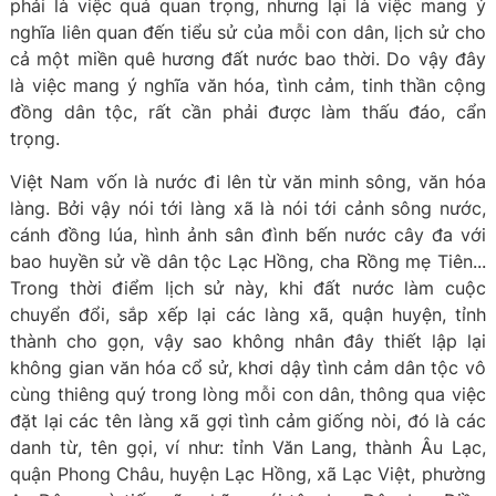
phải là việc quá quan trọng, nhưng lại là việc mang ý
nghĩa liên quan đến tiểu sử của mỗi con dân, lịch sử cho
cả một miền quê hương đất nước bao thời. Do vậy đây
là việc mang ý nghĩa văn hóa, tình cảm, tinh thần cộng
đồng dân tộc, rất cần phải được làm thấu đáo, cẩn
trọng.
Việt Nam vốn là nước đi lên từ văn minh sông, văn hóa
làng. Bởi vậy nói tới làng xã là nói tới cảnh sông nước,
cánh đồng lúa, hình ảnh sân đình bến nước cây đa với
bao huyền sử về dân tộc Lạc Hồng, cha Rồng mẹ Tiên...
Trong thời điểm lịch sử này, khi đất nước làm cuộc
chuyển đổi, sắp xếp lại các làng xã, quận huyện, tỉnh
thành cho gọn, vậy sao không nhân đây thiết lập lại
không gian văn hóa cổ sử, khơi dậy tình cảm dân tộc vô
cùng thiêng quý trong lòng mỗi con dân, thông qua việc
đặt lại các tên làng xã gợi tình cảm giống nòi, đó là các
danh từ, tên gọi, ví như: tỉnh Văn Lang, thành Âu Lạc,
quận Phong Châu, huyện Lạc Hồng, xã Lạc Việt, phường