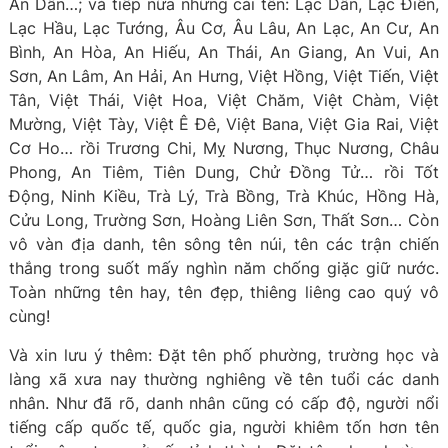
An Dân…; và tiếp nữa những cái tên: Lạc Dân, Lạc Điền,
Lạc Hầu, Lạc Tướng, Âu Cơ, Âu Lâu, An Lạc, An Cư, An
Bình, An Hòa, An Hiếu, An Thái, An Giang, An Vui, An
Sơn, An Lâm, An Hải, An Hưng, Việt Hồng, Việt Tiến, Việt
Tân, Việt Thái, Việt Hoa, Việt Chăm, Việt Chàm, Việt
Mường, Việt Tày, Việt Ê Đê, Việt Bana, Việt Gia Rai, Việt
Cơ Ho… rồi Trương Chi, Mỵ Nương, Thục Nương, Châu
Phong, An Tiêm, Tiên Dung, Chử Đồng Tử… rồi Tốt
Động, Ninh Kiều, Trà Lý, Trà Bồng, Trà Khúc, Hồng Hà,
Cửu Long, Trường Sơn, Hoàng Liên Sơn, Thất Sơn… Còn
vô vàn địa danh, tên sông tên núi, tên các trận chiến
thắng trong suốt mấy nghìn năm chống giặc giữ nước.
Toàn những tên hay, tên đẹp, thiêng liêng cao quý vô
cùng!
Và xin lưu ý thêm: Đặt tên phố phường, trường học và
làng xã xưa nay thường nghiêng về tên tuổi các danh
nhân. Như đã rõ, danh nhân cũng có cấp độ, người nổi
tiếng cấp quốc tế, quốc gia, người khiêm tốn hơn tên