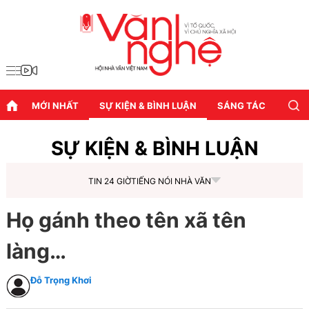
MỚI NHẤT
SỰ KIỆN & BÌNH LUẬN
SÁNG TÁC
DIỄN
SỰ KIỆN & BÌNH LUẬN
TIN 24 GIỜ
TIẾNG NÓI NHÀ VĂN
Họ gánh theo tên xã tên
làng…
Đỗ Trọng Khơi