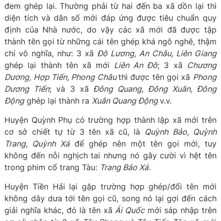
đem ghép lại. Thường phải từ hai đến ba xã dồn lại thì
diện tích và dân số mới đáp ứng được tiêu chuẩn quy
định của Nhà nước, do vậy các xã mới đã được tập
thành tên gọi từ những cái tên ghép khá ngô nghê, thậm
chí vô nghĩa, như: 3 xã
Đô Lương, An Châu, Liên Giang
ghép lại thành tên xã mới
Liên An Đô
; 3 xã
Chương
Dương, Hợp Tiến, Phong Châu
thì được tên gọi xã
Phong
Dương Tiến
; và 3 xã
Đông Quang, Đông Xuân, Đông
Động
ghép lại thành ra
Xuân Quang Động
v.v.
Huyện Quỳnh Phụ có trường hợp thành lập xã mới trên
cơ sở chiết tự từ 3 tên xã cũ, là
Quỳnh Bảo, Quỳnh
Trang, Quỳnh Xá
để ghép nên một tên gọi mới, tuy
không đến nỗi nghịch tai nhưng nó gây cười vì hệt tên
trong phim cổ trang Tàu:
Trang Bảo Xá.
Huyện Tiền Hải lại gặp trường hợp ghép/đổi tên mới
không dây dưa tới tên gọi cũ, song nó lại gợi đến cách
giải nghĩa khác, đó là tên xã
Ái Quốc
mới sáp nhập trên