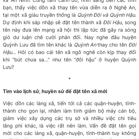
xã
An Ninh
. Cùng tâm cảnh đó, nhìn sang bên các tỉnh
bạn, thấy việc dồn xã thay tên vừa diễn ra ở Nghệ An,
tại một xã giàu truyền thống là
Quỳnh Đôi và Quỳnh Hậu
.
Dự định khi sáp nhập sẽ đặt tên thành xã
Đôi Hậu
, song
tên này đưa lên mạng xã hội thì lập tức đã gây ra sóng
gió dư luận chê cười phản đối. Nay nghe đâu huyện
Quỳnh Lưu đã tìm tên khác là
Quỳnh An
thay cho tên
Đôi
Hậu…
Hỏi có bao cái tên xã ngô nghê còn kịp thay đổi
khi “bút chưa sa…” như tên “đôi hậu” ở huyện Quỳnh
Lưu?
*
Tìm vào lịch sử, huyền sử để đặt tên xã mới
Việc dồn các làng xã, tiến tới cả các quận-huyện, tỉnh-
thành cho gọn lại, nhằm làm tinh giảm bộ máy cán bộ,
giảm việc xây dựng các trụ sở và nhiều việc chi tiêu
lãng phí khác, là việc rất nên làm. Vấn đề đặt tên gọi
mới cho các làng xã, quận-huyện, tỉnh-thành tuy không