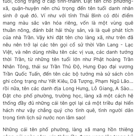
tuổi, công trạng ở cấp tỉnh-thành. Đặt tên cho phường-
xã, quận-huyện nên chú trọng đến tên tuổi danh nhân
sinh ở quê đó. Ví như với tỉnh Thái Bình có đôi điểm
mang màu sắc văn hóa riêng, vốn là một vùng quê
thuần nông, đánh bắt hải thủy sản, và là quê phát tích
của nhà Trần. Vậy khi đặt tên cho làng xã, như trên đã
nêu nên trở lại các tên gọi cổ sử thời Văn Lang - Lạc
Việt, và nên dùng nhiều tên các vị vua, các danh tướng
thời Trần, từ những tên tuổi lớn như Phật hoàng Trần
Nhân Tông, thái sư Trần Thủ Độ, Hưng Đạo đại vương
Trần Quốc Tuấn, đến tên các bộ tướng mà sử sách còn
ghi công trạng như Yết Kiêu, Dã Tượng, Phạm Ngũ Lão…
rồi nữa, tên các danh địa Long Hưng, Lỗ Giang, A Sào…
Đặt cho phố phường, trường học, làng xã một cách hệ
thống đầy đủ những cái tên gợi lại cả một triều đại hiển
hách như vậy chẳng quý cho tình quê, tình người dân
trong tình lịch sử nước non lắm sao!
Những cái tên phố phường, làng xã mang hồn thiêng