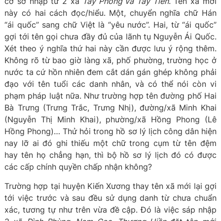
cơ sở nhập từ 2 xã
Tây Phong và Tây Tiến
. Tên xã mới
này có hai cách đọc/hiểu. Một, chuyển nghĩa chữ Hán
“ái quốc” sang chữ Việt là “yêu nước”. Hai, từ “ái quốc”
gợi tới tên gọi chưa đầy đủ của lãnh tụ Nguyễn Ái Quốc.
Xét theo ý nghĩa thứ hai này cần được lưu ý rộng thêm.
Không rõ từ bao giờ làng xã, phố phường, trường học ở
nước ta cứ hồn nhiên đem cắt dán gán ghép không phải
đạo với tên tuổi các danh nhân, và có thể nói còn vi
phạm pháp luật nữa. Như trường hợp tên đường phố Hai
Bà Trưng (Trưng Trắc, Trưng Nhị), đường/xã Minh Khai
(Nguyễn Thị Minh Khai), phường/xã Hồng Phong (Lê
Hồng Phong)… Thử hỏi trong hồ sơ lý lịch công dân hiện
nay lỡ ai đó ghi thiếu một chữ trong cụm từ tên đệm
hay tên họ chẳng hạn, thì bộ hồ sơ lý lịch đó có được
các cấp chính quyền chấp nhận không?
Trường hợp tại huyện Kiến Xương thay tên xã mới lại gợi
tới việc trước và sau đều sử dụng danh từ chưa chuẩn
xác, tương tự như trên vừa đề cập. Đó là việc sáp nhập