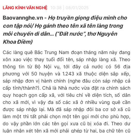
LĂNG KÍNH VĂN NGHỆ
10:38
|
08/01/2025
Baovannghe.vn -
Họ truyền giọng điệu mình cho
con tập nói/
Họ gánh theo tên xã tên làng trong
mỗi chuyến di dân…
(“Đất nước”,
thơ Nguyễn
Khoa Điềm)
Các làng quê Bắc Trung Nam đoạn tháng năm này đang
xôn xao việc thay tuổi đổi tên, sáp nhập làng xã. Theo
thông tin từ Bộ Nội vụ, tới đây cả nước có 56 địa
phương với 50 huyện và 1.243 xã thuộc diện sắp xếp,
sáp nhập đơn vị hành chính (nghe đâu còn sáp nhập cả
cấp tỉnh/thành?). Chả là Nhà nước vừa đặt ra chính sách
quy hoạch gọn cấp xã, với tiêu chí về diện tích, số dân
cho xã mới, vì vậy đa số các xã ở nhiều vùng quê cần
được sáp nhập lại. Mà đã sáp nhập đôi ba cơ sở xã cũ
làm một thì tất phải chọn một tên gọi mới cho phù hợp,
do vậy phần lớn các tên gọi xưa cũ bị xóa đi. Theo dư
luận nhận xét tên xã mới phải ghép từ hai, ba chữ tên cũ